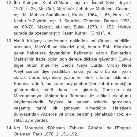
İbn Kuteybe, Kıtabu’l-Maârif, nşr. m. İsmail Sâvî, Beyrut
1970, s. 25; Mes’ûdî, Mürücu'z-Zeheb ve Meâdinu'l-Cevher,
nşr. M. Muhsin Abdülhamid, Kahire 1964, I, 66; Here- vî,
Kitabu ’z-Zıyârât, nşr. J. Sourdel—Thomine, Damas 1953,
ss. 69-70; Makrizî, el-Hıtat, Bulak 1270, I, 152. Hikâye
şurada da özetlenmiştir: Kasım Kufralı, “Circîs", İA.
Hattâ hikâyeyi eserlerinde nakleden müslüman müellifler
arasında, Mes’ûdî ve Makrizî gibi, bunun Ehl-i Kitap’tan
gelen haberlere dayandığını belirtenler vardır. Bunlardan
Makrizî’nin ifade biçimi son derece dikkate şâyandır. Çünkü
diğer bütün müellifler Cercis (veya Curds, Circis) Nebi
Aleyhısselâm diye yazdıkları halde, yalnız o bu ismi yalın
olarak Curas biçiminde yazar ve öteki sıfatları eklemez.
Bununla âdetâ, bu zatın peygamberliğini kabul etmediğini
göstermekte, hattâ daha ileri giderek, Curcis’in eski
Mezopotamya ilâhlarından Tammuz ile alâkalı olduğunu
kaydetmektedir. Böylece bu şahsın aslında gerçekten
yaşamış tarihî bir şahsiyet olmadığını Hıristiyan
dünyasından yüzlerce yıl önce belirtmiş olmaktadır (bk. el-
Hıtal, aynı yerde).
Krş. Mouradja d’Ohsson. Tableau Général de l’Empıre
Otlaman, Paris 1878, 1, 191-192.