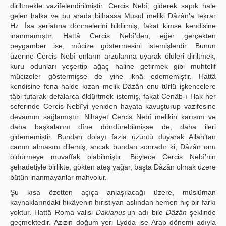
diriltmekle vazifelendirilmiştir. Cercis Nebî, giderek sapık hale
gelen halka ve bu arada bilhassa Musul meliki Dâzân’a tekrar
Hz. İsa şeriatına dönmelerini bildirmiş, fakat kimse kendisine
inanmamıştır. Hattâ Cercis Nebî’den, eğer gerçekten
peygamber ise, mûcize göstermesini istemişlerdir. Bunun
üzerine Cercis Nebî onların arzularına uyarak ölüleri diriltmek,
kuru odunları yeşertip ağaç haline getirmek gibi muhtelif
mûcizeler göstermişse de yine iknâ edememiştir. Hattâ
kendisine fena halde kızan melik Dâzân onu türlü işkencelere
tâbi tutarak defalarca öldürtmek istemiş, fakat Cenâb-ı Hak her
seferinde Cercis Nebî’yi yeniden hayata kavuşturup vazifesine
devamını sağlamıştır. Nihayet Cercis Nebî melikin karısını ve
daha başkalarını dîne döndürebilmişse de, daha ileri
gidememiştir. Bundan dolayı fazla üzüntü duyarak Allah’tan
canını almasını dilemiş, ancak bundan sonradır ki, Dâzân onu
öldürmeye muvaffak olabilmiştir. Böylece Cercis Nebî’nin
şehadetiyle birlikte, gökten ateş yağar, başta Dâzân olmak üzere
bütün inanmayanlar mahvolur.
Şu kısa özetten açıça anlaşılacağı üzere, müslüman
kaynaklarındaki hikâyenin hıristiyan aslından hemen hiç bir farkı
yoktur. Hattâ Roma valisi
Dakianus’
un adı bile
Dâzân
şeklinde
geçmektedir. Azizin doğum yeri Lydda ise Arap dönemi adıyla