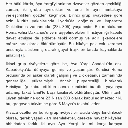
Her hâlü kârda, Aya Yorgi’yi anlatan rivayetler gözden geçirildiği
zaman, iki gruba ayrıldıkları ve onu iki ayrı mıntakaya
yerleştirdikleri gözden kaçmıyor. Birinci grup rivâyetlere göre
aziz Kudüs yakınlarında Lydda’da doğmuş ve imparator
Diokletianus zamanında (284-305) yaşamıştır. Bu mıntakanın
Roma valisi Dakianus’u ve maiyyetindekileri Hıristiyanlığı kabule
davet etmişse de şiddetle tepki görmüş ve ağır işkencelere
mâruz bırakılarak öldürülmüştür. Bu hikâye pek çok keramet
unsuruyla süslenmiş olarak gayet trajik bir tarzda kaynaklarda
anlatılır[
7
].
İkinci grup rivâyetlere göre ise, Aya Yorgi Anadolu’da eski
Kapadokya’da dünyaya gelmiş ve yaşamıştır. Kendisi Roma
ordusunda bir asker olarak çalışmış ve Diokletianus zamanında
generalliğe yükselmiştir. Ancak putperestliği bırakarak
Hıristiyanlığı kabul ettikten sonra kendisini bu dîni yaymaya
adamış, fakat İzmit’te başı kesilerek öldürülmüştür. Ölüm tarihi
jülyen takvimine göre 23 Nisan 303 olarak kabul edilmektedir ki,
bu, gregoyen takvimine göre 6 Mayıs’a tekabül eder.
Kısaca özetlenen bu iki grup rivâyet bir arada değerlendirilecek
olursa, gerek yaşadıkları memleketler, gerekse hayat hikâyeleri
birbirinden farklı iki ayrı Aya Yorgi ile mi karşı karşıya