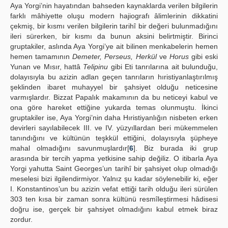
Aya Yorgi’nin hayatından bahseden kaynaklarda verilen bilgilerin
farklı mâhiyette oluşu modern hajiografı âlimlerinin dikkatini
çekmiş, bir kısmı verilen bilgilerin tarihî bir değeri bulunmadığını
ileri sürerken, bir kısmı da bunun aksini belirtmiştir. Birinci
gruptakiler, aslında Aya Yorgi’ye ait bilinen menkabelerin hemen
hemen tamamının
Demeter, Perseus, Herkül
ve
Horus
gibi eski
Yunan ve Mısır, hattâ
Telipinu
gibi Eti tanrılarına ait bulunduğu,
dolayısıyla bu azizin adlan geçen tanrıların hıristiyanlaştırılmış
şeklinden ibaret muhayyel bir şahsiyet olduğu neticesine
varmışlardır. Bizzat Papalık makamının da bu neticeyi kabul ve
ona göre hareket ettiğine yukarda temas olunmuştu. İkinci
gruptakiler ise, Aya Yorgi’nin daha Hıristiyanlığın nisbeten erken
devirleri sayılabilecek III. ve IV. yüzyıllardan beri mükemmelen
tanındığını ve kültünün teşkkül ettiğini, dolayısıyla şüpheye
mahal olmadığını savunmuşlardır[
6
]. Biz burada iki grup
arasında bir tercih yapma yetkisine sahip değiliz. O itibarla Aya
Yorgi yahutta Saint Georges’un tarihî bir şahsiyet olup olmadığı
meselesi bizi ilgilendirmiyor. Yalnız şu kadar söylenebilir ki, eğer
I. Konstantinos’un bu azizin vefat ettiği tarih olduğu ileri sürülen
303 ten kısa bir zaman sonra kültünü resmîleştirmesi hâdisesi
doğru ise, gerçek bir şahsiyet olmadığını kabul etmek biraz
zordur.