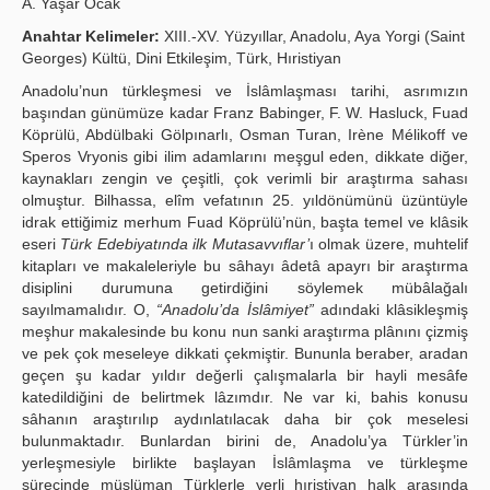
A. Yaşar Ocak
Yayın Politikaları
Anahtar Kelimeler:
XIII.-XV. Yüzyıllar, Anadolu, Aya Yorgi (Saint
Georges) Kültü, Dini Etkileşim, Türk, Hıristiyan
Kılavuzlar
Anadolu’nun türkleşmesi ve İslâmlaşması tarihi, asrımızın
başından günümüze kadar Franz Babinger, F. W. Hasluck, Fuad
İletişim
Köprülü, Abdülbaki Gölpınarlı, Osman Turan, Irène Mélikoff ve
Speros Vryonis gibi ilim adamlarını meşgul eden, dikkate diğer,
kaynakları zengin ve çeşitli, çok verimli bir araştırma sahası
olmuştur. Bilhassa, elîm vefatının 25. yıldönümünü üzüntüyle
idrak ettiğimiz merhum Fuad Köprülü’nün, başta temel ve klâsik
eseri
Türk Edebiyatında ilk Mutasavvıflar’
ı olmak üzere, muhtelif
kitapları ve makaleleriyle bu sâhayı âdetâ apayrı bir araştırma
disiplini durumuna getirdiğini söylemek mübâlağalı
sayılmamalıdır. O,
“Anadolu’da İslâmiyet”
adındaki klâsikleşmiş
meşhur makalesinde bu konu nun sanki araştırma plânını çizmiş
ve pek çok meseleye dikkati çekmiştir. Bununla beraber, aradan
geçen şu kadar yıldır değerli çalışmalarla bir hayli mesâfe
katedildiğini de belirtmek lâzımdır. Ne var ki, bahis konusu
sâhanın araştırılıp aydınlatılacak daha bir çok meselesi
bulunmaktadır. Bunlardan birini de, Anadolu’ya Türkler’in
yerleşmesiyle birlikte başlayan İslâmlaşma ve türkleşme
sürecinde müslüman Türklerle yerli hıristiyan halk arasında