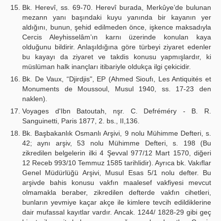
Bk. Herevî, ss. 69-70. Herevî burada, Merkûye’de bulunan
mezann yanı başındaki kuyu yanında bir kayanın yer
aldığını, bunun, şehid edilmeden önce, işkence maksadıyla
Cercis Aleyhisselâm’ın karnı üzerinde konulan kaya
olduğunu bildirir. Anlaşıldığına göre türbeyi ziyaret edenler
bu kayayı da ziyaret ve takdis konusu yapmışlardır, ki
müslüman halk inançları itibariyle oldukça ilgi çekicidir.
Bk. De Vaux, “Djirdjis", EP (Ahmed Sioufı, Les Antiquités et
Monuments de Moussoul, Musul 1940, ss. 17-23 den
naklen).
Voyages d'Ibn Batoutah, nşr. C. Defréméry - B. R.
Sanguinetti, Paris 1877, 2. bs., II,136.
Bk. Başbakanlık Osmanlı Arşivi, 9 nolu Mühimme Defteri, s.
42; aynı arşiv, 53 nolu Mühimme Defteri, s. 198 (Bu
zikredilen belgelerin ilki 4 Şevval 977/12 Mart 1570, diğeri
12 Receb 993/10 Temmuz 1585 tarihlidir). Ayrıca bk. Vakıflar
Genel Müdürlüğü Arşivi, Musul Esas 5/1 nolu defter. Bu
arşivde bahis konusu vakfın maalesef vakfiyesi mevcut
olmamakla beraber, zikredilen defterde vakfın cihetleri,
bunların yevmiye kaçar akçe ile kimlere tevcih edildiklerine
dair mufassal kayıtlar vardır. Ancak. 1244/ 1828-29 gibi geç