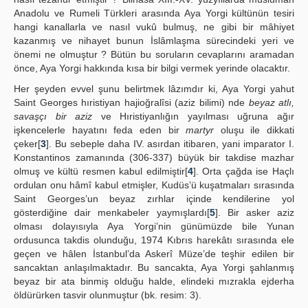
Anadolu ve Rumeli Türkleri arasında Aya Yorgi kültünün tesiri
hangi kanallarla ve nasıl vukû bulmuş, ne gibi bir mâhiyet
kazanmış ve nihayet bunun İslâmlaşma sürecindeki yeri ve
önemi ne olmuştur ? Bütün bu soruların cevaplarını aramadan
önce, Aya Yorgi hakkında kısa bir bilgi vermek yerinde olacaktır.
Her şeyden evvel şunu belirtmek lâzımdır ki, Aya Yorgi yahut
Saint Georges hıristiyan hajioğralîsi (aziz bilimi) nde
beyaz atlı,
savaşçı bir aziz
ve Hıristiyanlığın yayılması uğruna ağır
işkencelerle hayatını feda eden bir
martyr
oluşu ile dikkati
çeker[
3
]. Bu sebeple daha IV. asırdan itibaren, yani imparator I.
Konstantinos zamanında (306-337) büyük bir takdise mazhar
olmuş ve kültü resmen kabul edilmiştir[
4
]. Orta çağda ise Haçlı
ordulan onu hâmî kabul etmişler, Kudüs’ü kuşatmaları sırasında
Saint Georges’un beyaz zırhlar içinde kendilerine yol
gösterdiğine dair menkabeler yaymışlardı[
5
]. Bir asker aziz
olması dolayısıyla Aya Yorgi’nin günümüzde bile Yunan
ordusunca takdis olunduğu, 1974 Kıbrıs harekâtı sırasında ele
geçen ve hâlen İstanbul’da Askerî Müze’de teşhir edilen bir
sancaktan anlaşılmaktadır. Bu sancakta, Aya Yorgi şahlanmış
beyaz bir ata binmiş olduğu halde, elindeki mızrakla ejderha
öldürürken tasvir olunmuştur (bk. resim: 3).