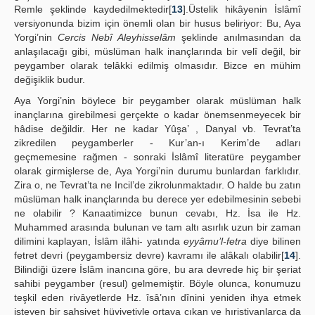
Remle şeklinde kaydedilmektedir[
13
].Üstelik hikâyenin İslâmî
versiyonunda bizim için önemli olan bir husus beliriyor: Bu, Aya
Yorgi’nin
Cercis Nebî Aleyhisselâm
şeklinde anılmasından da
anlaşılacağı gibi, müslüman halk inançlarında bir velî değil, bir
peygamber olarak telâkki edilmiş olmasıdır. Bizce en mühim
değişiklik budur.
Aya Yorgi’nin böylece bir peygamber olarak müslüman halk
inançlarına girebilmesi gerçekte o kadar önemsenmeyecek bir
hâdise değildir. Her ne kadar Yûşa’ , Danyal vb. Tevrat’ta
zikredilen peygamberler - Kur’an-ı Kerim’de adları
geçmemesine rağmen - sonraki İslâmî literatüre peygamber
olarak girmişlerse de, Aya Yorgi’nin durumu bunlardan farklıdır.
Zira o, ne Tevrat’ta ne Incil’de zikrolunmaktadır. O halde bu zatın
müslüman halk inançlarında bu derece yer edebilmesinin sebebi
ne olabilir ? Kanaatimizce bunun cevabı, Hz. İsa ile Hz.
Muhammed arasında bulunan ve tam altı asırlık uzun bir zaman
dilimini kaplayan, İslâm ilâhi- yatında
eyyâmu’l-fetra
diye bilinen
fetret devri (peygambersiz devre) kavramı ile alâkalı olabilir[
14
].
Bilindiği üzere İslâm inancına göre, bu ara devrede hiç bir şeriat
sahibi peygamber (resul) gelmemiştir. Böyle olunca, konumuzu
teşkil eden rivâyetlerde Hz. îsâ’nın dînini yeniden ihya etmek
isteyen bir şahsiyet hüviyetiyle ortaya çıkan ve hıristiyanlarca da