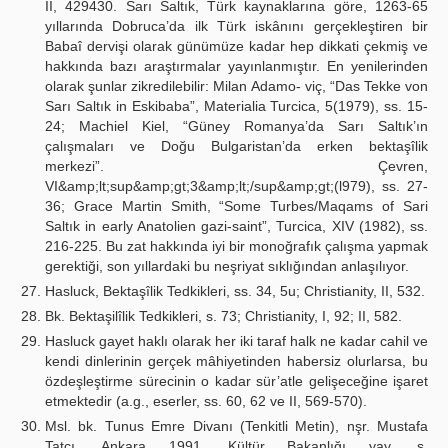
II, 429430. Sarı Saltık, Türk kaynaklarına göre, 1263-65
yıllarında Dobruca’da ilk Türk iskânını gerçekleştiren bir
Babaî dervişi olarak günümüze kadar hep dikkati çekmiş ve
hakkında bazı araştırmalar yayınlanmıştır. En yenilerinden
olarak şunlar zikredilebilir: Milan Adamo- viç, “Das Tekke von
Sarı Saltık in Eskibaba”, Materialia Turcica, 5(1979), ss. 15-
24; Machiel Kiel, “Güney Romanya’da Sarı Saltık’ın
çalışmaları ve Doğu Bulgaristan’da erken bektaşîlik
merkezi”. Çevren,
VI&amp;lt;sup&amp;gt;3&amp;lt;/sup&amp;gt;(l979), ss. 27-
36; Grace Martin Smith, “Some Turbes/Maqams of Sari
Saltık in early Anatolien gazi-saint”, Turcica, XIV (1982), ss.
216-225. Bu zat hakkında iyi bir monoğrafık çalışma yapmak
gerektiği, son yıllardaki bu neşriyat sıklığından anlaşılıyor.
Hasluck, Bektaşîlik Tedkikleri, ss. 34, 5u; Christianity, II, 532.
Bk. Bektaşilîlik Tedkikleri, s. 73; Christianity, I, 92; II, 582.
Hasluck gayet haklı olarak her iki taraf halk ne kadar cahil ve
kendi dinlerinin gerçek mâhiyetinden habersiz olurlarsa, bu
özdeşleştirme sürecinin o kadar sür’atle gelişeceğine işaret
etmektedir (a.g., eserler, ss. 60, 62 ve II, 569-570).
Msl. bk. Tunus Emre Divanı (Tenkitli Metin), nşr. Mustafa
Tatçı, Ankara 1991, Kültür Bakanlığı yay. s.