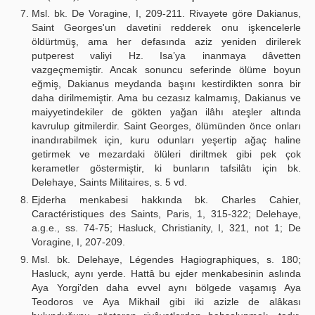
Msl. bk. De Voragine, I, 209-211. Rivayete göre Dakianus,
Saint Georges'un davetini redderek onu işkencelerle
öldürtmüş, ama her defasında aziz yeniden dirilerek
putperest valiyi Hz. Isa’ya inanmaya dâvetten
vazgeçmemiştir. Ancak sonuncu seferinde ölüme boyun
eğmiş, Dakianus meydanda başını kestirdikten sonra bir
daha dirilmemiştir. Ama bu cezasız kalmamış, Dakianus ve
maiyyetindekiler de gökten yağan ilâhı ateşler altında
kavrulup gitmilerdir. Saint Georges, ölümünden önce onları
inandırabilmek için, kuru odunları yeşertip ağaç haline
getirmek ve mezardaki ölüleri diriltmek gibi pek çok
kerametler göstermiştir, ki bunların tafsilâtı için bk.
Delehaye, Saints Militaires, s. 5 vd.
Ejderha menkabesi hakkında bk. Charles Cahier,
Caractéristiques des Saints, Paris, 1, 315-322; Delehaye,
a.g.e., ss. 74-75; Hasluck, Christianity, I, 321, not 1; De
Voragine, I, 207-209.
Msl. bk. Delehaye, Légendes Hagiographiques, s. 180;
Hasluck, aynı yerde. Hattâ bu ejder menkabesinin aslında
Aya Yorgi'den daha evvel aynı bölgede vaşamış Aya
Teodoros ve Aya Mikhail gibi iki azizle de alâkası