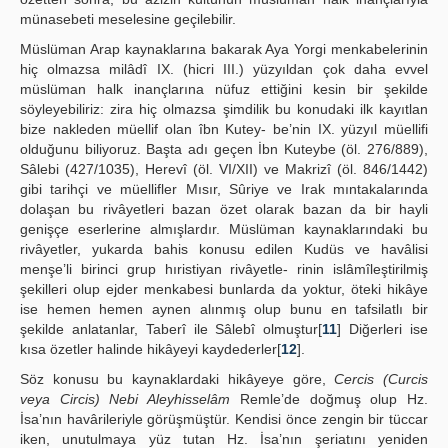
münasebeti meselesine geçilebilir.
Müslüman Arap kaynaklarına bakarak Aya Yorgi menkabelerinin
hiç olmazsa milâdî IX. (hicri III.) yüzyıldan çok daha evvel
müslüman halk inançlarına nüfuz ettiğini kesin bir şekilde
söyleyebiliriz: zira hiç olmazsa şimdilik bu konudaki ilk kayıtlan
bize nakleden müellif olan îbn Kutey- be’nin IX. yüzyıl müellifi
olduğunu biliyoruz. Başta adı geçen İbn Kuteybe (öl. 276/889),
Sâlebi (427/1035), Herevî (öl. VI/XII) ve Makrizî (öl. 846/1442)
gibi tarihçi ve müellifler Mısır, Sûriye ve Irak mıntakalarında
dolaşan bu rivâyetleri bazan özet olarak bazan da bir hayli
genişçe eserlerine almışlardır. Müslüman kaynaklarındaki bu
rivâyetler, yukarda bahis konusu edilen Kudüs ve havâlisi
menşe’li birinci grup hıristiyan rivâyetle- rinin islâmîleştirilmiş
şekilleri olup ejder menkabesi bunlarda da yoktur, öteki hikâye
ise hemen hemen aynen alınmış olup bunu en tafsilatlı bir
şekilde anlatanlar, Taberî ile Sâlebî olmuştur[
11
] Diğerleri ise
kısa özetler halinde hikâyeyi kaydederler[
12
].
Söz konusu bu kaynaklardaki hikâyeye göre,
Cercis (Curcis
veya Circis) Nebi Aleyhisselâm
Remle’de doğmuş olup Hz.
İsa’nın havârileriyle görüşmüştür. Kendisi önce zengin bir tüccar
iken, unutulmaya yüz tutan Hz. İsa’nın şeriatını yeniden