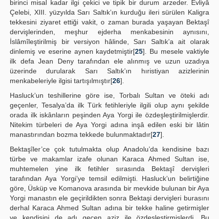
birinci misal kadar ilgi çekici ve tipik bir durum arzeder. Evliyâ
Çelebi, XIII. yüzyılda Sarı Saltık’ın kurduğu ileri sürülen Kaligra
tekkesini ziyaret ettiği vakit, o zaman burada yaşayan Bektaşî
dervişlerinden, meşhur ejderha menkabesinin aynısını,
İslâmîleştirilmiş bir versiyon hâlinde, Sarı Saltık’a ait olarak
dinlemiş ve eserine aynen kaydetmiştir[
25
]. Bu mesele vaktiyle
ilk defa Jean Deny tarafından ele alınmış ve uzun uzadıya
üzerinde durularak Sarı Saltık’ın hıristiyan azizlerinin
menkabeleriyle ilgisi tartışılmıştır[
26
].
Hasluck’un teshillerine göre ise, Torbalı Sultan ve öteki adı
geçenler, Tesalya’da ilk Türk fetihleriyle ilgili olup aynı şekilde
orada ilk iskânların peşinden Aya Yorgi ile özdeşleştirilmişlerdir.
Nitekim türbeleri de Aya Yorgi adına inşâ edilen eski bir lâtin
manastırından bozma tekkede bulunmaktadır[
27
].
Bektaşîler’ce çok tutulmakta olup Anadolu’da kendisine bazı
türbe ve makamlar izafe olunan Karaca Ahmed Sultan ise,
muhtemelen yine ilk fetihler sırasında Bektaşî dervişleri
tarafından Aya Yorgi’ye temsil edilmişti. Hasluck’un belirtiğine
göre, Üsküp ve Komanova arasında bir mevkide bulunan bir Aya
Yorgi manastın ele geçirildikten sonra Bektaşi dervişleri burasını
derhal Karaca Ahmed Sultan adına bir tekke haline getirmişler
ve kendisini de adı geçen aziz ile özdeşleştirmişlerdi. Bu