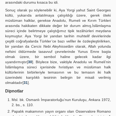
arasındaki durumu kısaca bu idi.
Sonuç olarak şu söylenebilir ki, Aya Yorgi yahut Saint Georges
kültü, yukarıda anlatılmaya çalışıldığı üzere, gerek öteki
müslüman halklar, gerekse Anadolu, Rumeli ve Kırım Türkleri
arasında hakikaten dikkate değer bir durum almış,İslâmlaşma
süreci içinde belirtmeye çalıştığımız tipik tezâhürleri meydana
koymuştur. Aya Yorgi bir yandan tarihin muhtelif devirlerinde
çeşitli coğrafyalarda Türkler’ce bazı velîler ile özdeşleştirilirken,
bir yandan da
Cercis Nebi Aleyhisselâm
olarak, Allah yolunda
nefsini öldürmede tasavvuf çevrelerinde Yunus Emre başta
olmak üzere, bir sembol haline gelecek kadar ilgi
uyandırmıştır[
30
]. Böylece bize, vaktiyle Anadolu ve Rumeli’nin
İslâmlaşma süreci içerisinde hıristiyan ve müslüman halk
kültürlerinin birbirleriyle temasının ve bu temasın iki halk
üzerindeki karşılıklı tesirinin belirgin bir misali verilmiş
olmaktadır[
31
].
Dipnotlar
Msl. bk. Osmanlı İmparatorluğu’nun Kuruluşu, Ankara 1972,
2. bs., s. 110.
Papalık makamının yayın organı olan Osservalore Romano