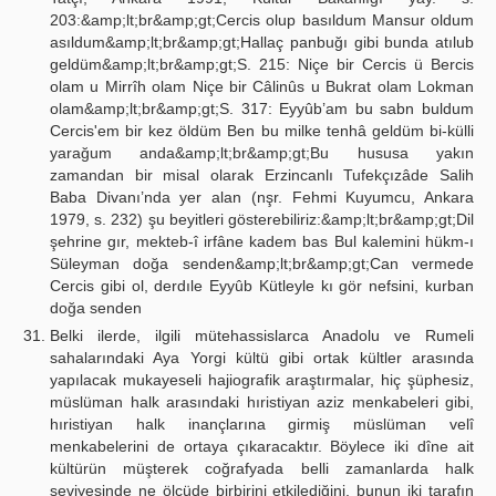
203:&amp;lt;br&amp;gt;Cercis olup basıldum Mansur oldum
asıldum&amp;lt;br&amp;gt;Hallaç panbuğı gibi bunda atılub
geldüm&amp;lt;br&amp;gt;S. 215: Niçe bir Cercis ü Bercis
olam u Mirrîh olam Niçe bir Câlinûs u Bukrat olam Lokman
olam&amp;lt;br&amp;gt;S. 317: Eyyûb’am bu sabn buldum
Cercis'em bir kez öldüm Ben bu milke tenhâ geldüm bi-külli
yarağum anda&amp;lt;br&amp;gt;Bu hususa yakın
zamandan bir misal olarak Erzincanlı Tufekçızâde Salih
Baba Divanı’nda yer alan (nşr. Fehmi Kuyumcu, Ankara
1979, s. 232) şu beyitleri gösterebiliriz:&amp;lt;br&amp;gt;Dil
şehrine gır, mekteb-î irfâne kadem bas Bul kalemini hükm-ı
Süleyman doğa senden&amp;lt;br&amp;gt;Can vermede
Cercis gibi ol, derdıle Eyyûb Kütleyle kı gör nefsini, kurban
doğa senden
Belki ilerde, ilgili mütehassislarca Anadolu ve Rumeli
sahalarındaki Aya Yorgi kültü gibi ortak kültler arasında
yapılacak mukayeseli hajiografik araştırmalar, hiç şüphesiz,
müslüman halk arasındaki hıristiyan aziz menkabeleri gibi,
hıristiyan halk inançlarına girmiş müslüman velî
menkabelerini de ortaya çıkaracaktır. Böylece iki dîne ait
kültürün müşterek coğrafyada belli zamanlarda halk
seviyesinde ne ölçüde birbirini etkilediğini, bunun iki tarafın