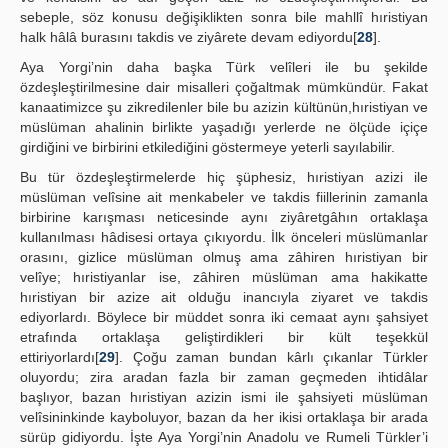
sebeple, söz konusu değişiklikten sonra bile mahllî hıristiyan
halk hâlâ burasını takdis ve ziyârete devam ediyordu[
28
].
Aya Yorgi’nin daha başka Türk velîleri ile bu şekilde
özdeşleştirilmesine dair misalleri çoğaltmak mümkündür. Fakat
kanaatimizce şu zikredilenler bile bu azizin kültünün,hıristiyan ve
müslüman ahalinin birlikte yaşadığı yerlerde ne ölçüde içiçe
girdiğini ve birbirini etkilediğini göstermeye yeterli sayılabilir.
Bu tür özdeşleştirmelerde hiç şüphesiz, hıristiyan azizi ile
müslüman velîsine ait menkabeler ve takdis fiillerinin zamanla
birbirine karışması neticesinde aynı ziyâretgâhın ortaklaşa
kullanılması hâdisesi ortaya çıkıyordu. İlk önceleri müslümanlar
orasını, gizlice müslüman olmuş ama zâhiren hıristiyan bir
velîye; hıristiyanlar ise, zâhiren müslüman ama hakikatte
hıristiyan bir azize ait olduğu inancıyla ziyaret ve takdis
ediyorlardı. Böylece bir müddet sonra iki cemaat aynı şahsiyet
etrafında ortaklaşa geliştirdikleri bir kült teşekkül
ettiriyorlardı[
29
]. Çoğu zaman bundan kârlı çıkanlar Türkler
oluyordu; zira aradan fazla bir zaman geçmeden ihtidâlar
başlıyor, bazan hıristiyan azizin ismi ile şahsiyeti müslüman
velîsininkinde kayboluyor, bazan da her ikisi ortaklaşa bir arada
sürüp gidiyordu. İşte Aya Yorgi’nin Anadolu ve Rumeli Türkler’i