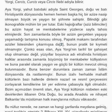
Yorgi,
Cercis, Curcis veya Circis Nebi
adıyla bilinir.
Aya Yorgi, yahut batıdaki adıyla Saint Georges, doğu ve batı
Hıristiyanlık dünyasında hemen hemen başka hiç bir azize nasip
olmayan büyük ve yaygın bir şöhrete sahiptir. Bilindiği gibi
ikonografide mühim bir yer tutar. Eski hajioğraflar (aziz bilimciler)
bu azizin hayat ve menkabelerine yüzlerce sayfa tahsis
etmişlerdir. Son zamanlarda böyle bir azizin gerçekten yaşayıp
yaşamadığı tartışma konusu olmuş, Papalık makamı tarafından
azizler listesinden çıkarmışsa da[
2
], bunun pratik bir kıymeti
olmamıştır. Çünkü esas olan, Aya Yorgi’nin tarihî bir şahsiyet
olup olmaması değil, yüzyıllar boyunca adı etrafında hıristiyan
halklar arasında zamanla büyümüş bir menkabeler külliyatının
ve buna paralel olarak yaygın ve güçlü bir kültün mevcut olmuş
bulunmasıdır. Buna benzer durumlara zaman zaman İslâm
dünyasında da rastlanmıştır. Bunun izahı herhalde mahallî
kültürlerin bazı hallerde dinlerin nazarî ve resmî çerçevesini
zorlayarak kendilerine bir yer edinme çabasıyla ilgili olmalıdır.
Bizim açımızdan önemli olan, Aya Yorgi kültünün nisbeten eski
devirlerden itibaren Orta Doğu, bu arada Anadolu ve nihayet
Balkanlar’da müslüman halk inançlarına nüfuzu vâkıasıdır.
Bu nüfuz nerede, ne zaman ve hangi şartlarda meydana gelmiş,
nasıl tezâhür etmiştir ? Bilhasa XIII.-XV. yüzyıllarda müslüman