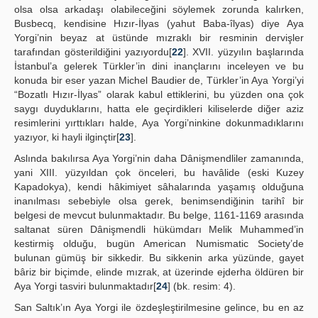
olsa olsa arkadaşı olabileceğini söylemek zorunda kalırken,
Busbecq, kendisine Hızır-İlyas (yahut Baba-îlyas) diye Aya
Yorgi’nin beyaz at üstünde mızraklı bir resminin dervişler
tarafından gösterildiğini yazıyordu[
22
]. XVII. yüzyılın başlarında
İstanbul’a gelerek Türkler’in dini inançlarını inceleyen ve bu
konuda bir eser yazan Michel Baudier de, Türkler’in Aya Yorgi’yi
“Bozatlı Hızır-İlyas” olarak kabul ettiklerini, bu yüzden ona çok
saygı duyduklarını, hatta ele geçirdikleri kiliselerde diğer aziz
resimlerini yırttıkları halde, Aya Yorgi’ninkine dokunmadıklarını
yazıyor, ki hayli ilginçtir[
23
].
Aslında bakılırsa Aya Yorgi’nin daha Dânişmendliler zamanında,
yani XIII. yüzyıldan çok önceleri, bu havâlide (eski Kuzey
Kapadokya), kendi hâkimiyet sâhalarında yaşamış olduğuna
inanılması sebebiyle olsa gerek, benimsendiğinin tarihî bir
belgesi de mevcut bulunmaktadır. Bu belge, 1161-1169 arasında
saltanat süren Dânişmendli hükümdarı Melik Muhammed’in
kestirmiş olduğu, bugün American Numismatic Society’de
bulunan gümüş bir sikkedir. Bu sikkenin arka yüzünde, gayet
bâriz bir biçimde, elinde mızrak, at üzerinde ejderha öldüren bir
Aya Yorgi tasviri bulunmaktadır[
24
] (bk. resim: 4).
San Saltık’ın Aya Yorgi ile özdeşleştirilmesine gelince, bu en az