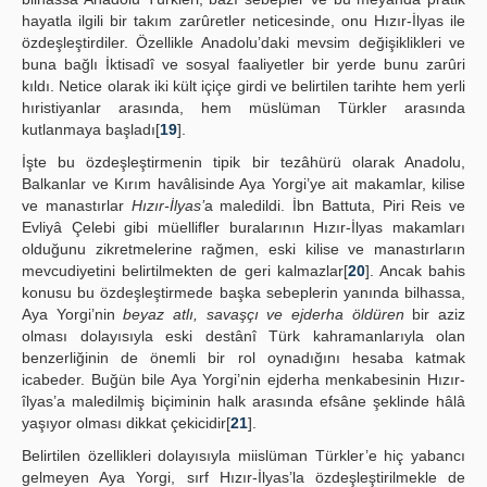
hayatla ilgili bir takım zarûretler neticesinde, onu Hızır-İlyas ile
özdeşleştirdiler. Özellikle Anadolu’daki mevsim değişiklikleri ve
buna bağlı İktisadî ve sosyal faaliyetler bir yerde bunu zarûri
kıldı. Netice olarak iki kült içiçe girdi ve belirtilen tarihte hem yerli
hıristiyanlar arasında, hem müslüman Türkler arasında
kutlanmaya başladı[
19
].
İşte bu özdeşleştirmenin tipik bir tezâhürü olarak Anadolu,
Balkanlar ve Kırım havâlisinde Aya Yorgi’ye ait makamlar, kilise
ve manastırlar
Hızır-İlyas’
a maledildi. İbn Battuta, Piri Reis ve
Evliyâ Çelebi gibi müellifler buralarının Hızır-İlyas makamları
olduğunu zikretmelerine rağmen, eski kilise ve manastırların
mevcudiyetini belirtilmekten de geri kalmazlar[
20
]. Ancak bahis
konusu bu özdeşleştirmede başka sebeplerin yanında bilhassa,
Aya Yorgi’nin
beyaz atlı, savaşçı ve ejderha öldüren
bir aziz
olması dolayısıyla eski destânî Türk kahramanlarıyla olan
benzerliğinin de önemli bir rol oynadığını hesaba katmak
icabeder. Buğün bile Aya Yorgi’nin ejderha menkabesinin Hızır-
îlyas’a maledilmiş biçiminin halk arasında efsâne şeklinde hâlâ
yaşıyor olması dikkat çekicidir[
21
].
Belirtilen özellikleri dolayısıyla miislüman Türkler’e hiç yabancı
gelmeyen Aya Yorgi, sırf Hızır-İlyas’la özdeşleştirilmekle de