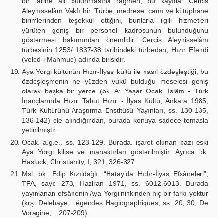
bir tarihe ait bulunmasına rağmen, bu kayıtlar Cercis
Aleyhısselâm Vakfı hin Türbe, medrese, camı ve kütüphane
birimlerinden teşekkül ettiğini, bunlarla ilgili hizmetleri
yürüten geniş bir personel kadrosunun bulunduğunu
göstermesi bakımından önemlidir. Cercis Aleyhisselâm
türbesinin 1253/ 1837-38 tarihindeki türbedan, Hızır Efendi
(veled-i Mahmud) adında birisidir.
Aya Yorgi kültünün Hızır-İlyas kültü ile nasıl özdeşleştiği, bu
özdeşleşmenin ne yüzden vukû bulduğu meselesi geniş
olarak başka bir yerde (bk. A: Yaşar Ocak, Islâm - Türk
İnançlarında Hızır Tabut Hızır - İlyas Kültü, Ankara 1985,
Türk Kültürünü Araştırma Enstitüsü Yayınları, ss. 130-135,
136-142) ele alındığından, burada konuya sadece temasla
yetinilmiştir.
Ocak, a.g.e., ss. 123-129. Burada, işaret olunan bazı eski
Aya Yorgi kilise ve manastırları gösterilmiştir. Ayrıca bk.
Hasluck, Christianity, I, 321, 326-327.
Msl. bk. Edip Kızıldağlı, “Hatay’da Hıdır-İlyas Efsâneleri”,
TFA, sayı: 273, Haziran 1971, ss. 6012-6013. Burada
yayınlanan efsânenin Aya Yorgi’ninkinden hiç bir farkı yoktur
(krş. Delehaye, Légendes Hagiographiques, ss. 20, 30; De
Voragine, I, 207-209).