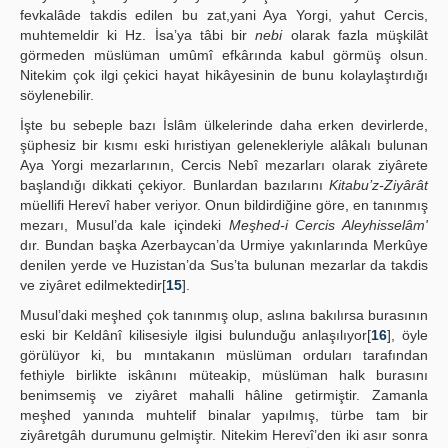
fevkalâde takdis edilen bu zat,yani Aya Yorgi, yahut Cercis,
muhtemeldir ki Hz. İsa’ya tâbi bir
nebi
olarak fazla müşkilât
görmeden müslüman umûmî efkârında kabul görmüş olsun.
Nitekim çok ilgi çekici hayat hikâyesinin de bunu kolaylaştırdığı
söylenebilir.
İşte bu sebeple bazı İslâm ülkelerinde daha erken devirlerde,
şüphesiz bir kısmı eski hıristiyan gelenekleriyle alâkalı bulunan
Aya Yorgi mezarlarının, Cercis Nebî mezarları olarak ziyârete
başlandığı dikkati çekiyor. Bunlardan bazılarını
Kitabu’z-Ziyârât
müellifi Herevî haber veriyor. Onun bildirdiğine göre, en tanınmış
mezarı, Musul’da kale içindeki
Meşhed-i Cercis Aleyhisselâm'
dır. Bundan başka Azerbaycan’da Urmiye yakınlarında Merkûye
denilen yerde ve Huzistan’da Sus’ta bulunan mezarlar da takdis
ve ziyâret edilmektedir[
15
].
Musul’daki meşhed çok tanınmış olup, aslına bakılırsa burasının
eski bir Keldânî kilisesiyle ilgisi bulunduğu anlaşılıyor[
16
], öyle
görülüyor ki, bu mıntakanın müslüman orduları tarafından
fethiyle birlikte iskânını müteakip, müslüman halk burasını
benimsemiş ve ziyâret mahalli hâline getirmiştir. Zamanla
meşhed yanında muhtelif binalar yapılmış, türbe tam bir
ziyâretgâh durumunu gelmiştir. Nitekim Herevî’den iki asır sonra