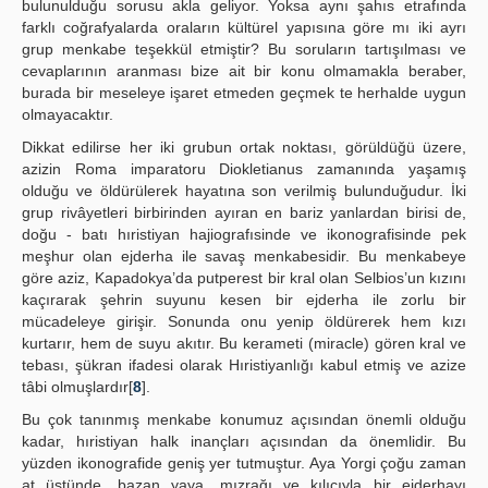
bulunulduğu sorusu akla geliyor. Yoksa aynı şahıs etrafında
farklı coğrafyalarda oraların kültürel yapısına göre mı iki ayrı
grup menkabe teşekkül etmiştir? Bu soruların tartışılması ve
cevaplarının aranması bize ait bir konu olmamakla beraber,
burada bir meseleye işaret etmeden geçmek te herhalde uygun
olmayacaktır.
Dikkat edilirse her iki grubun ortak noktası, görüldüğü üzere,
azizin Roma imparatoru Diokletianus zamanında yaşamış
olduğu ve öldürülerek hayatına son verilmiş bulunduğudur. İki
grup rivâyetleri birbirinden ayıran en bariz yanlardan birisi de,
doğu - batı hıristiyan hajiografısinde ve ikonografisinde pek
meşhur olan ejderha ile savaş menkabesidir. Bu menkabeye
göre aziz, Kapadokya’da putperest bir kral olan Selbios’un kızını
kaçırarak şehrin suyunu kesen bir ejderha ile zorlu bir
mücadeleye girişir. Sonunda onu yenip öldürerek hem kızı
kurtarır, hem de suyu akıtır. Bu kerameti (miracle) gören kral ve
tebası, şükran ifadesi olarak Hıristiyanlığı kabul etmiş ve azize
tâbi olmuşlardır[
8
].
Bu çok tanınmış menkabe konumuz açısından önemli olduğu
kadar, hıristiyan halk inançları açısından da önemlidir. Bu
yüzden ikonografide geniş yer tutmuştur. Aya Yorgi çoğu zaman
at üstünde, bazan yaya, mızrağı ve kılıcıyla bir ejderhayı