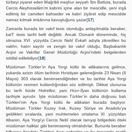
türbeyi ziyaret eden Mağribli meşhur seyyah İbn Battuta, burada
Cercis Aleyhisselâm’m kabrini içine alan bir mescidle, yeni inşâ
edilmiş bir camiden bahseder ve kabri ziyâret edip mescidde
namaz kılmak imkânına kavuştuğunu yazar[
17
].
Zamanla burada bir vakıf tesis olunduğu anlaşılmakla beraber,
katT tesis tarihi belli değildir. Ancak Osmanlı döneminde, hiç
olmazsa XVI. yüzyılda
Cercis Nebî Evkafı
adıyla zikredilen bu
vakfın, hatırı sayılır ve zengin bir vakıf olduğu, Başbakanlık
Arşivi ve Vakıflar Genel Müdürlüğü Arşivi’ndeki belgelerden
istidlal edilebiliyor[
18
].
Müslüman Türkler’in Aya Yorgi kültü ile alâkalarına gelince,
yukarda azizin ölüm tarihinin Hıristiyan geleneğinde 23 Nisan (6
Mayıs) 303 olarak benimsendiğinden ve bu tarihte Aya Yorgi
kültünün resmen kutlandığından söz edilmişti. Dikkat olunursa
bu tarih bizde
Hıdrellez
, yani
Hızır-İlyas
kültünün kutlama
tarihiyle aynıdır. İşte müslüman Türkler’in daha doğrusu batı
Türkleri’nin Aya Yorgi kültü ile alâkalan burada başlıyor.
Müslüman Türkler Kuzey Irak, Kuzey Sûriye ve Anadolu’ya
geldikleri sıralarda, yani muhtemelen ortalama XI. yüzyıldan
itibaren, Aya Yorgi’yi Cercis Nebî olarak tanıyıp bölgedeki öteki
müslüman halklar gibi benimsemiş olmalıdırlar. Bununla beraber
bilhassa Anadolu Türkleri, bazı sebepler ve bu meyanda pratik