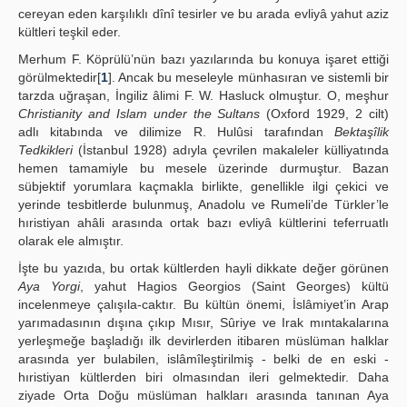
cereyan eden karşılıklı dînî tesirler ve bu arada evliyâ yahut aziz
kültleri teşkil eder.
Merhum F. Köprülü’nün bazı yazılarında bu konuya işaret ettiği
görülmektedir[
1
]. Ancak bu meseleyle münhasıran ve sistemli bir
tarzda uğraşan, İngiliz âlimi F. W. Hasluck olmuştur. O, meşhur
Christianity and Islam under the Sultans
(Oxford 1929, 2 cilt)
adlı kitabında ve dilimize R. Hulûsi tarafından
Bektaşîlik
Tedkikleri
(İstanbul 1928) adıyla çevrilen makaleler külliyatında
hemen tamamiyle bu mesele üzerinde durmuştur. Bazan
sübjektif yorumlara kaçmakla birlikte, genellikle ilgi çekici ve
yerinde tesbitlerde bulunmuş, Anadolu ve Rumeli’de Türkler’le
hıristiyan ahâli arasında ortak bazı evliyâ kültlerini teferruatlı
olarak ele almıştır.
İşte bu yazıda, bu ortak kültlerden hayli dikkate değer görünen
Aya Yorgi
, yahut Hagios Georgios (Saint Georges) kültü
incelenmeye çalışıla-caktır. Bu kültün önemi, İslâmiyet’in Arap
yarımadasının dışına çıkıp Mısır, Sûriye ve Irak mıntakalarına
yerleşmeğe başladığı ilk devirlerden itibaren müslüman halklar
arasında yer bulabilen, islâmîleştirilmiş - belki de en eski -
hıristiyan kültlerden biri olmasından ileri gelmektedir. Daha
ziyade Orta Doğu müslüman halkları arasında tanınan Aya