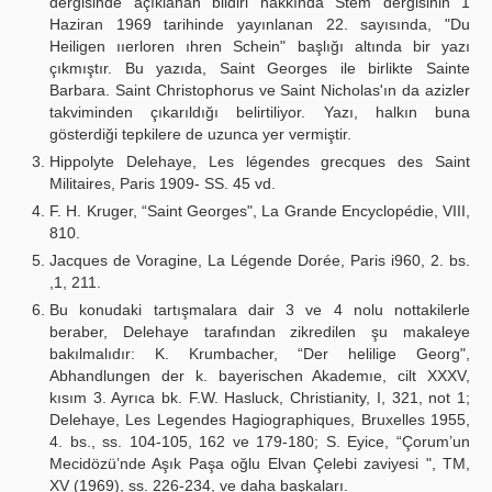
dergisinde açıklanan bildiri hakkında Stem dergisinin 1
Haziran 1969 tarihinde yayınlanan 22. sayısında, "Du
Heiligen ııerloren ıhren Schein" başlığı altında bir yazı
çıkmıştır. Bu yazıda, Saint Georges ile birlikte Sainte
Barbara. Saint Christophorus ve Saint Nicholas'ın da azizler
takviminden çıkarıldığı belirtiliyor. Yazı, halkın buna
gösterdiği tepkilere de uzunca yer vermiştir.
Hippolyte Delehaye, Les légendes grecques des Saint
Militaires, Paris 1909- SS. 45 vd.
F. H. Kruger, “Saint Georges", La Grande Encyclopédie, VIII,
810.
Jacques de Voragine, La Légende Dorée, Paris i960, 2. bs.
,1, 211.
Bu konudaki tartışmalara dair 3 ve 4 nolu nottakilerle
beraber, Delehaye tarafından zikredilen şu makaleye
bakılmalıdır: K. Krumbacher, “Der helilige Georg",
Abhandlungen der k. bayerischen Akademıe, cilt XXXV,
kısım 3. Ayrıca bk. F.W. Hasluck, Christianity, I, 321, not 1;
Delehaye, Les Legendes Hagiographiques, Bruxelles 1955,
4. bs., ss. 104-105, 162 ve 179-180; S. Eyice, “Çorum’un
Mecidözü’nde Aşık Paşa oğlu Elvan Çelebi zaviyesi ", TM,
XV (1969), ss. 226-234, ve daha başkaları.