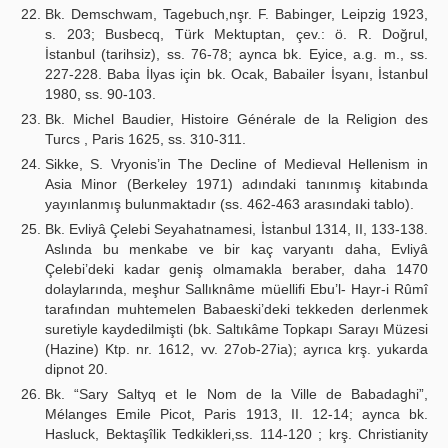
Bk. Demschwam, Tagebuch,nşr. F. Babinger, Leipzig 1923,
s. 203; Busbecq, Türk Mektuptan, çev.: ö. R. Doğrul,
İstanbul (tarihsiz), ss. 76-78; aynca bk. Eyice, a.g. m., ss.
227-228. Baba İlyas için bk. Ocak, Babailer İsyanı, İstanbul
1980, ss. 90-103.
Bk. Michel Baudier, Histoire Générale de la Religion des
Turcs , Paris 1625, ss. 310-311.
Sikke, S. Vryonis’in The Decline of Medieval Hellenism in
Asia Minor (Berkeley 1971) adındaki tanınmış kitabında
yayınlanmış bulunmaktadır (ss. 462-463 arasındaki tablo).
Bk. Evliyâ Çelebi Seyahatnamesi, İstanbul 1314, II, 133-138.
Aslında bu menkabe ve bir kaç varyantı daha, Evliyâ
Çelebi’deki kadar geniş olmamakla beraber, daha 1470
dolaylarında, meşhur Sallıknâme müellifi Ebu’l- Hayr-i Rûmî
tarafından muhtemelen Babaeski’deki tekkeden derlenmek
suretiyle kaydedilmişti (bk. Saltıkâme Topkapı Sarayı Müzesi
(Hazine) Ktp. nr. 1612, vv. 27ob-27ia); ayrıca krş. yukarda
dipnot 20.
Bk. “Sary Saltyq et le Nom de la Ville de Babadaghi”,
Mélanges Emile Picot, Paris 1913, II. 12-14; aynca bk.
Hasluck, Bektaşîlik Tedkikleri,ss. 114-120 ; krş. Christianity