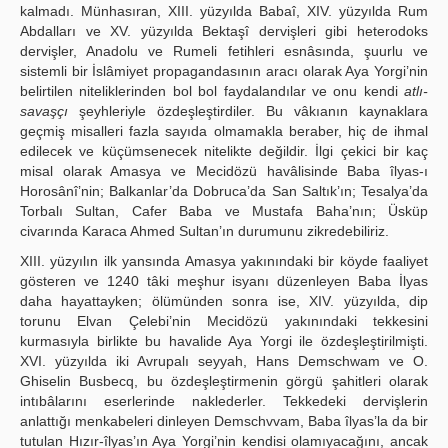
kalmadı. Münhasıran, XIII. yüzyılda Babaî, XIV. yüzyılda Rum
Abdalları ve XV. yüzyılda Bektaşî dervişleri gibi heterodoks
dervişler, Anadolu ve Rumeli fetihleri esnâsında, şuurlu ve
sistemli bir İslâmiyet propagandasının aracı olarak Aya Yorgi’nin
belirtilen niteliklerinden bol bol faydalandılar ve onu kendi
atlı-
savaşçı
şeyhleriyle özdeşleştirdiler. Bu vâkıanın kaynaklara
geçmiş misalleri fazla sayıda olmamakla beraber, hiç de ihmal
edilecek ve küçümsenecek nitelikte değildir. İlgi çekici bir kaç
misal olarak Amasya ve Mecidözü havâlisinde Baba îlyas-ı
Horosânî’nin; Balkanlar’da Dobruca’da San Saltık’ın; Tesalya’da
Torbalı Sultan, Cafer Baba ve Mustafa Baha’nın; Üsküp
civarında Karaca Ahmed Sultan’ın durumunu zikredebiliriz.
XIII. yüzyılın ilk yansında Amasya yakınındaki bir köyde faaliyet
gösteren ve 1240 tâki meşhur isyanı düzenleyen Baba İlyas
daha hayattayken; ölümünden sonra ise, XIV. yüzyılda, dip
torunu Elvan Çelebi’nin Mecidözü yakınındaki tekkesini
kurmasıyla birlikte bu havalide Aya Yorgi ile özdeşleştirilmişti.
XVI. yüzyılda iki Avrupalı seyyah, Hans Demschwam ve O.
Ghiselin Busbecq, bu özdeşleştirmenin görgü şahitleri olarak
intıbâlarını eserlerinde naklederler. Tekkedeki dervişlerin
anlattığı menkabeleri dinleyen Demschvvam, Baba îlyas’la da bir
tutulan Hızır-îlyas’ın Aya Yorgi’nin kendisi olamıyacağını, ancak