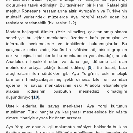
öldürürken tasvir edilmiştir. Bu tasvirlerin bir kısmı, Rafael gibi
meşhur Rönesans ressamlarına aittir. Avrupa’nın ve Türkiye’nin
muhtelif yerlerindeki müzelerde Aya Yorgi’yi tasvir eden bu
resimlere rastlanabilir (bk. resim: 1-2).
Modem hajiografi âlimleri (Aziz bilimciler), çok tanınmış olması
sebebiyle bu ejder menkabesi üzerinde kafa yormuşlar ve
teferruatlı incelemelerde ve tenkitlerde bulunmuşlardır. Bu
çalışmalar neticesinde, Kudüs ha- vâlisine ait, birinci grup en
eski ve orijinal metinlerde bu menkabenin yer almadığı, ancak
Anadolu’da teşekkül eden ve daha geç döneme ait olan
metinlerde ortaya çıktığı tesbit edilmiştir[
9
]. Bu tesbit, bazı
araştırcıların ileri sürdükleri gibi Aya Yorgi’nin, eski mitolojik
tanrıların hıristiyanlaştırılmış şekli olmasa bile, en azından
ejderha ile savaş menkabesinin eski Anadolu efsaneleriyle
alâkası iddiasının büsbütün mesnedsiz olmadığını
düşündürüyor[
10
].
Üstelik ejderha ile savaş menkabesi Aya Yorgi kültünün
müslüman Türk inançlarıyla karışması meselesinde bir vâsita
olması itibariyle ayrıca bir önem arzeder.
Aya Yorgi ve onunla ilgili malumatın mâhiyeti hakkında bu kısa
özetten sonra, bu azizin kültünün müslüman halk inançlarıyla