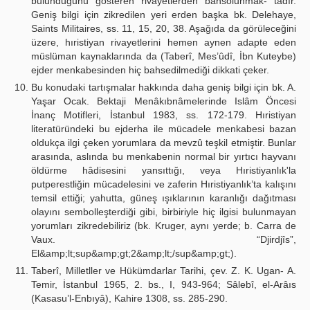
bulunduğunu gösteren rivâyetlerden bahsolunmak- tadır.
Geniş bilgi için zikredilen yeri erden başka bk. Delehaye,
Saints Militaires, ss. 11, 15, 20, 38. Aşağıda da görüleceğini
üzere, hıristiyan rivayetlerini hemen aynen adapte eden
müslüman kaynaklarında da (Taberî, Mes’ûdî, İbn Kuteybe)
ejder menkabesinden hiç bahsedilmediği dikkati çeker.
Bu konudaki tartışmalar hakkında daha geniş bilgi için bk. A.
Yaşar Ocak. Bektaji Menâkıbnâmelerinde Islâm Öncesi
İnanç Motifleri, İstanbul 1983, ss. 172-179. Hıristiyan
literatüründeki bu ejderha ile mücadele menkabesi bazan
oldukça ilgi çeken yorumlara da mevzû teşkil etmiştir. Bunlar
arasında, aslında bu menkabenin normal bir yırtıcı hayvanı
öldürme hâdisesini yansıttığı, veya Hıristiyanlık'la
putperestliğin mücadelesini ve zaferin Hıristiyanlık’ta kalışını
temsil ettiği; yahutta, güneş ışıklarının karanlığı dağıtması
olayını sembolleşterdiği gibi, birbiriyle hiç ilgisi bulunmayan
yorumları zikredebiliriz (bk. Kruger, aynı yerde; b. Carra de
Vaux. “Djirdjîs”,
El&amp;lt;sup&amp;gt;2&amp;lt;/sup&amp;gt;).
Taberî, Milletller ve Hükümdarlar Tarihi, çev. Z. K. Ugan- A.
Temir, İstanbul 1965, 2. bs., I, 943-964; Sâlebî, el-Arâıs
(Kasasu’l-Enbıyâ), Kahire 1308, ss. 285-290.