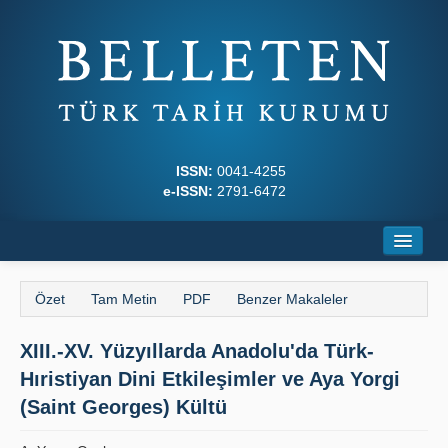
ISSN:
0041-4255
e-ISSN:
2791-6472
Ana Sayfa
Özet
Tam Metin
PDF
Benzer Makaleler
Hakkında
XIII.-XV. Yüzyıllarda Anadolu'da Türk-
Dergi Kurulları
Hıristiyan Dini Etkileşimler ve Aya Yorgi
Yazım Kuralları
(Saint Georges) Kültü
İlkeler