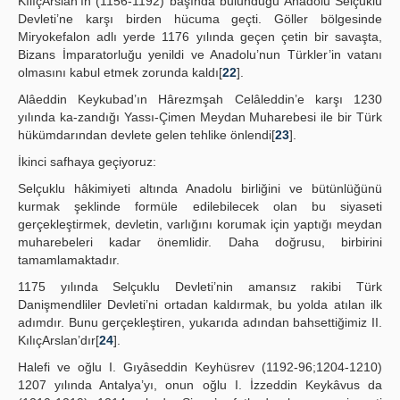
KılıçArslan'ın (1156-1192) başında bulunduğu Anadolu Selçuklu
Devleti’ne karşı birden hücuma geçti. Göller bölgesinde
Miryokefalon adlı yerde 1176 yılında geçen çetin bir savaşta,
Bizans İmparatorluğu yenildi ve Anadolu’nun Türkler’in vatanı
olmasını kabul etmek zorunda kaldı[
22
].
Alâeddin Keykubad’ın Hârezmşah Celâleddin’e karşı 1230
yılında ka-zandığı Yassı-Çimen Meydan Muharebesi ile bir Türk
hükümdarından devlete gelen tehlike önlendi[
23
].
İkinci safhaya geçiyoruz:
Selçuklu hâkimiyeti altında Anadolu birliğini ve bütünlüğünü
kurmak şeklinde formüle edilebilecek olan bu siyaseti
gerçekleştirmek, devletin, varlığını korumak için yaptığı meydan
muharebeleri kadar önemlidir. Daha doğrusu, birbirini
tamamlamaktadır.
1175 yılında Selçuklu Devleti’nin amansız rakibi Türk
Danişmendliler Devleti’ni ortadan kaldırmak, bu yolda atılan ilk
adımdır. Bunu gerçekleştiren, yukarıda adından bahsettiğimiz II.
KılıçArslan’dır[
24
].
Halefi ve oğlu I. Gıyâseddin Keyhüsrev (1192-96;1204-1210)
1207 yılında Antalya’yı, onun oğlu I. İzzeddin Keykâvus da