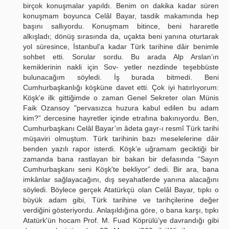
birçok konuşmalar yapıldı. Benim on dakika kadar süren
konuşmam boyunca Celâl Bayar, tasdik makamında hep
başını sallıyordu. Konuşmam bitince, beni hararetle
alkışladı; dönüş sırasında da, uçakta beni yanına oturtarak
yol süresince, İstanbul'a kadar Türk tarihine dâir benimle
sohbet etti. Sorular sordu. Bu arada Alp Arslan’ın
kemiklerinin nakli için Sov- yetler nezdinde teşebbüste
bulunacağım söyledi. İş burada bitmedi. Beni
Cumhurbaşkanlığı köşküne davet etti. Çok iyi hatırlıyorum:
Köşk'e ilk gittiğimde o zaman Genel Sekreter olan Münis
Faik Ozansoy "pervasızca huzura kabul edilen bu adam
kim?” dercesine hayretler içinde etrafına bakınıyordu. Ben,
Cumhurbaşkanı Celâl Bayar’ın âdeta gayr-ı resmî Türk tarihi
müşaviri olmuştum. Türk tarihinin bazı meselelerine dâir
benden yazılı rapor isterdi. Köşk’e uğramam geciktiği bir
zamanda bana rastlayan bir bakan bir defasında “Sayın
Cumhurbaşkanı seni Köşk'te bekliyor” dedi. Bir ara, bana
imkânlar sağlayacağını, dış seyahatlerde yanına alacağını
söyledi. Böylece gerçek Atatürkçü olan Celâl Bayar, tıpkı o
büyük adam gibi, Türk tarihine ve tarihçilerine değer
verdiğini gösteriyordu. Anlaşıldığına göre, o bana karşı, tıpkı
Atatürk'ün hocam Prof. M. Fuad Köprülü’ye davrandığı gibi