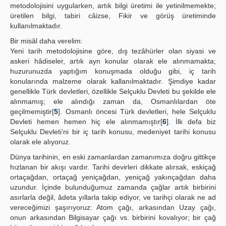
metodolojisini uygularken, artık bilgi üretimi ile yetinilmemekte;
üretilen bilgi, tabiri câizse, Fikir ve görüş üretiminde
kullanılmaktadır.
Bir misâl daha verelim:
Yeni tarih metodolojisine göre, dış tezâhürler olan siyasi ve
askeri hâdiseler, artık ayn konular olarak ele alınmamakta;
huzurunuzda yaptığım konuşmada olduğu gibi, iç tarih
konularında malzeme olarak kallanılmaktadır. Şimdiye kadar
genellikle Türk devletleri, özellikle Selçuklu Devleti bu şekilde ele
alınmamış; ele alındığı zaman da, Osmanlılardan öte
geçilmemiştir[
5
]. Osmanlı öncesi Türk devletleri, hele Selçuklu
Devleti hemen hemen hiç ele alınmamıştır[
6
]. İlk defa biz
Selçuklu Devleti’ni bir iç tarih konusu, medeniyet tarihi konusu
olarak ele alıyoruz.
Dünya tarihinin, en eski zamanlardan zamanımıza doğru gittikçe
hızlanan bir akışı vardır. Tarihi devirleri dikkate alırsak, eskiçağ
ortaçağdan, ortaçağ yeniçağdan, yeniçağ yakınçağdan daha
uzundur. İçinde bulunduğumuz zamanda çağlar artık birbirini
asırlarla değil, âdeta yıllarla takip ediyor, ve tarihçi olarak ne ad
vereceğimizi şaşırıyoruz: Atom çağı, arkasından Uzay çağı,
onun arkasından Bilgisayar çağı vs. birbirini kovalıyor; bir çağ