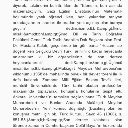
diyerek, takdirlerini belirtti. Ben de “Efendim, ben aslında
matematikçiyim. Gazi Eğitim Enstitüsü’nün Matematik
bölümünde yatılı öğrenci iken, beni yakından tanıyan
arkadaşlarımın ısrarları ile oradan yeni açılmış olan buraya
geçtim” dedim.&amp;lt;br&amp;gt;İkinci
misâl:&amp;lt;br&amp;gt;Şimdi Dil ve Tarih Coğrafya
Fakültesi Genel Türk Tarihi Anabilim Dalı Başkanı olan Prof.
Dr. Mustafa Kafalı, geçenlerde bir gün bana “Hocam, siz
doçent iken Selçuklu Devri Türk Tarihi’ni o kadar heyecanla
anlatırdınız ki, biz öğrencileriniz de son derece
heyecanlanırdık” dedi.&amp;lt;br&amp;gt;Üçüncü
misâl:&amp;lt;br&amp;gt;Malâzgirt Meydan Muharebesi’nin
yıldönümü 1958’de mahallinde büyük bir devlet töreni ile ilk
defa kutlandı. Zamanın Milli Eğitim Bakanı Tevfik İleri,
muhtelif üniversitelerde Türk tarihi okutan profesörleri
makamında toplayarak, konuşma konularını tespit etti.
Ankara Üniversitesi’ni temsilen seçilen bana “Türk Meydan
Muharebeleri ve Bunlar Arasında Malâzgirt Meydan
Muharebesi’nin Yeri” konusu düşmüştü (Basılmış olan bu
konuşma metni için bk. Türk Kültürü, Sayı: 46 (1966), s.
851-53.)&amp;lt;br&amp;gt;Son derece kalabalık olan
törende zamanın Cumhurbaşkanı Celâl Bayar’ın huzurunda