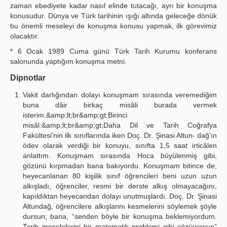
zaman ebediyete kadar nasıl elinde tutacağı, ayrı bir konuşma
konusudur. Dünya ve Türk tarihinin ışığı altında geleceğe dönük
bu önemli meseleyi de konuşma konusu yapmak, ilk görevimiz
olacaktır.
* 6 Ocak 1989 Cuma günü Türk Tarih Kurumu konferans
salonunda yaptığım konuşma metni.
Dipnotlar
Vakit darlığından dolayı konuşmam sırasında veremediğim
buna dâir birkaç misâli burada vermek
isterim.&amp;lt;br&amp;gt;Birinci
misâl:&amp;lt;br&amp;gt;Daha Dil ve Tarih Coğrafya
Fakültesi’nin ilk sınıflarında iken Doç. Dr. Şinasi Altun- dağ'ın
ödev olarak verdiği bir konuyu, sınıfta 1,5 saat irticâlen
anlattım. Konuşmam sırasında Hoca büyülenmiş gibi,
gözünü kırpmadan bana bakıyordu. Konuşmam bitince de,
heyecanlanan 80 kişilik sınıf öğrencileri beni uzun uzun
alkışladı, öğrenciler, resmi bir derste alkış olmayacağını,
kapıldıktan heyecandan dolayı unutmuşlardı. Doç. Dr. Şinasi
Altundağ, öğrencilere alkışlannı kesmelerini söylemek şöyle
dursun; bana, “senden böyle bir konuşma beklemiyordum.
Tarih meselelerini bir matematik problemi gibi çözüyorsun”