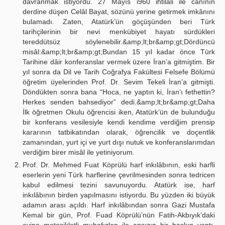
davranmak istiyordu. 27 Mayıs i960 ihtilâli ile canının
derdine düşen Celâl Bayat, sözünü yerine getirmek imkânını
bulamadı. Zaten, Atatürk’ün göçüşünden beri Türk
tarihçilerinin bir nevi menkübiyet hayatı sürdükleri
tereddütsüz söylenebilir.&amp;lt;br&amp;gt;Dördüncü
misâl:&amp;lt;br&amp;gt;Bundan 15 yıl kadar önce Türk
Tarihine dâir konferanslar vermek üzere İran’a gitmiştim. Bir
yıl sonra da Dil ve Tarih Coğrafya Fakültesi Felsefe Bölümü
öğretim üyelerinden Prof. Dr. Sevim Tekeli İran’a gitmişti.
Döndükten sonra bana “Hoca, ne yaptın ki, İran’ı fethettin?
Herkes senden bahsediyor” dedi.&amp;lt;br&amp;gt;Daha
İlk öğretmen Okulu öğrencisi iken, Atatürk’ün de bulunduğu
bir konferans vesilesiyle kendi kendime verdiğim prensip
kararının tatbikatından olarak, öğrencilik ve doçentlik
zamanından, yurt içi ve yurt dışı nutuk ve konferanslarımdan
verdiğim birer misâl ile yetiniyorum.
Prof. Dr. Mehmed Fuat Köprülü harf inkılâbının, eski harfli
eserlerin yeni Türk harflerine çevrilmesinden sonra tedricen
kabul edilmesi tezini savunuyordu. Atatürk ise, harf
inkılâbının birden yapılmasını istiyordu. Bu yüzden iki büyük
adamın arası açıldı. Harf inkılâbından sonra Gazi Mustafa
Kemal bir gün, Prof. Fuad Köprülü’nün Fatih-Akbıyık’daki