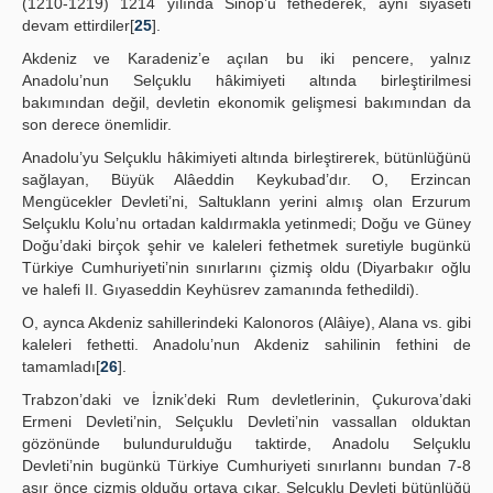
(1210-1219) 1214 yılında Sinop’u fethederek, aynı siyaseti
devam ettirdiler[
25
].
Akdeniz ve Karadeniz’e açılan bu iki pencere, yalnız
Anadolu’nun Selçuklu hâkimiyeti altında birleştirilmesi
bakımından değil, devletin ekonomik gelişmesi bakımından da
son derece önemlidir.
Anadolu’yu Selçuklu hâkimiyeti altında birleştirerek, bütünlüğünü
sağlayan, Büyük Alâeddin Keykubad’dır. O, Erzincan
Mengücekler Devleti’ni, Saltuklann yerini almış olan Erzurum
Selçuklu Kolu’nu ortadan kaldırmakla yetinmedi; Doğu ve Güney
Doğu’daki birçok şehir ve kaleleri fethetmek suretiyle bugünkü
Türkiye Cumhuriyeti’nin sınırlarını çizmiş oldu (Diyarbakır oğlu
ve halefi II. Gıyaseddin Keyhüsrev zamanında fethedildi).
O, aynca Akdeniz sahillerindeki Kalonoros (Alâiye), Alana vs. gibi
kaleleri fethetti. Anadolu’nun Akdeniz sahilinin fethini de
tamamladı[
26
].
Trabzon’daki ve İznik’deki Rum devletlerinin, Çukurova’daki
Ermeni Devleti’nin, Selçuklu Devleti’nin vassallan olduktan
gözönünde bulundurulduğu taktirde, Anadolu Selçuklu
Devleti’nin bugünkü Türkiye Cumhuriyeti sınırlannı bundan 7-8
asır önce çizmiş olduğu ortaya çıkar. Selçuklu Devleti bütünlüğü