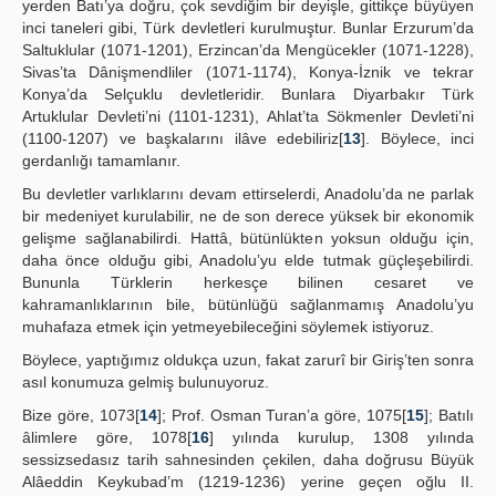
yerden Batı’ya doğru, çok sevdiğim bir deyişle, gittikçe büyüyen
inci taneleri gibi, Türk devletleri kurulmuştur. Bunlar Erzurum’da
Saltuklular (1071-1201), Erzincan’da Mengücekler (1071-1228),
Sivas’ta Dânişmendliler (1071-1174), Konya-İznik ve tekrar
Konya’da Selçuklu devletleridir. Bunlara Diyarbakır Türk
Artuklular Devleti’ni (1101-1231), Ahlat’ta Sökmenler Devleti’ni
(1100-1207) ve başkalarını ilâve edebiliriz[
13
]. Böylece, inci
gerdanlığı tamamlanır.
Bu devletler varlıklarını devam ettirselerdi, Anadolu’da ne parlak
bir medeniyet kurulabilir, ne de son derece yüksek bir ekonomik
gelişme sağlanabilirdi. Hattâ, bütünlükten yoksun olduğu için,
daha önce olduğu gibi, Anadolu’yu elde tutmak güçleşebilirdi.
Bununla Türklerin herkesçe bilinen cesaret ve
kahramanlıklarının bile, bütünlüğü sağlanmamış Anadolu’yu
muhafaza etmek için yetmeyebileceğini söylemek istiyoruz.
Böylece, yaptığımız oldukça uzun, fakat zarurî bir Giriş’ten sonra
asıl konumuza gelmiş bulunuyoruz.
Bize göre, 1073[
14
]; Prof. Osman Turan’a göre, 1075[
15
]; Batılı
âlimlere göre, 1078[
16
] yılında kurulup, 1308 yılında
sessizsedasız tarih sahnesinden çekilen, daha doğrusu Büyük
Alâeddin Keykubad’m (1219-1236) yerine geçen oğlu II.