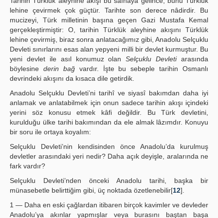
Tarihin Türklük aleyhine akışı bu safhaya gelince, bunu Türklük
lehine çevirmek çok güçtür. Tarihte son derece nâdirdir. Bu
mucizeyi, Türk milletinin başına geçen Gazi Mustafa Kemal
gerçekleştirmiştir: O, tarihin Türklük aleyhine akışını Türklük
lehine çevirmiş, biraz sonra anlatacağımız gibi, Anadolu Selçuklu
Devleti sınırlarını esas alan yepyeni milli bir devlet kurmuştur. Bu
yeni devlet ile asıl konumuz olan
Selçuklu Devleti
arasında
böylesine
derin bağ
vardır. İşte bu sebeple tarihin Osmanlı
devrindeki akışını da kısaca dile getirdik.
Anadolu Selçuklu Devleti’ni tarihî ve siyasî bakımdan daha iyi
anlamak ve anlatabilmek için onun sadece tarihin akışı içindeki
yerini söz konusu etmek kâfi değildir. Bu Türk devletini,
kurulduğu ülke tarihi bakımından da ele almak lâzımdır. Konuyu
bir soru ile ortaya koyalım:
Selçuklu Devleti’nin kendisinden önce Anadolu’da kurulmuş
devletler arasındaki yeri nedir? Daha açık deyişle, aralarında ne
fark vardır?
Selçuklu Devleti’nden önceki Anadolu tarihi, başka bir
münasebetle belirttiğim gibi, üç noktada özetlenebilir[
12
].
1 — Daha en eski çağlardan itibaren birçok kavimler ve devleder
Anadolu’ya akınlar yapmışlar veya burasını baştan başa