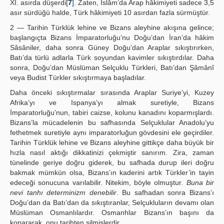
XI. asırda düşerdi[
7
]. Zaten, İslâm’da Arap hâkimiyeti sadece 3,5
asır sürdüğü halde, Türk hâkimiyeti 10 asırdan fazla sürmüştür.
2 — Tarihin Türklük lehine ve Bizans aleyhine akışına gelince;
başlangıçta Bizans İmparatorluğu’nu Doğu’dan İran’da hâkim
Sâsâniler, daha sonra Güney Doğu’dan Araplar sıkıştırırken,
Batı’da türlü adlarla Türk soyundan kavimler sıkıştırdılar. Daha
sonra, Doğu’dan Müslüman Selçuklu Türkleri, Batı’dan Şâmânî
veya Budist Türkler sıkıştırmaya başladılar.
Daha önceki sıkıştırmalar sırasında Araplar Suriye’yi, Kuzey
Afrika’yı ve Ispanya’yı almak suretiyle, Bizans
İmparatorluğu’nun, tabiri caizse, kolunu kanadını koparmışlardı.
Bizans’la mücadelenin bu safhasında Selçuklular Anadolu’yu
fethetmek suretiyle aynı imparatorluğun gövdesini ele geçirdiler.
Tarihin Türklük lehine ve Bizans aleyhine gittikçe daha büyük bir
hızla nasıl aktığı dikkatinizi çekmiştir sanırım. Zira, zaman
tünelinde geriye doğru giderek, bu safhada durup ileri doğru
bakmak mümkün olsa, Bizans’ın kaderini artık Türkler’in tayin
edeceği sonucuna varılabilir. Nitekim, böyle olmuştur.
Buna bir
nevi tanhı determinizm denebilir
. Bu safhadan sonra Bizans’ı
Doğu’dan da Batı’dan da sıkıştıranlar, Selçukluların devamı olan
Müslüman Osmanlılardır. Osmanhlar Bizans’ın başını da
kopararak, onu tarihten silmişlerdir.