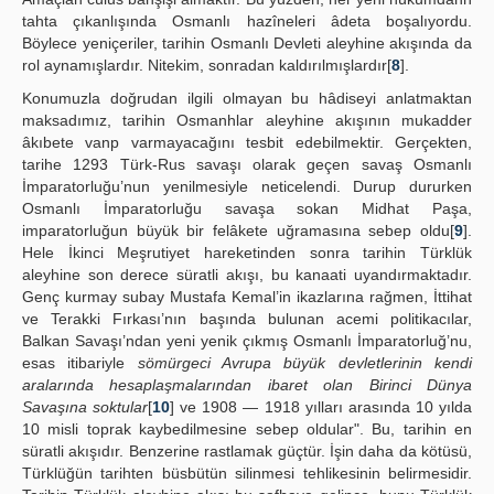
tahta çıkanlışında Osmanlı hazîneleri âdeta boşalıyordu.
Böylece yeniçeriler, tarihin Osmanlı Devleti aleyhine akışında da
rol aynamışlardır. Nitekim, sonradan kaldırılmışlardır[
8
].
Konumuzla doğrudan ilgili olmayan bu hâdiseyi anlatmaktan
maksadımız, tarihin Osmanhlar aleyhine akışının mukadder
âkıbete vanp varmayacağını tesbit edebilmektir. Gerçekten,
tarihe 1293 Türk-Rus savaşı olarak geçen savaş Osmanlı
İmparatorluğu’nun yenilmesiyle neticelendi. Durup dururken
Osmanlı İmparatorluğu savaşa sokan Midhat Paşa,
imparatorluğun büyük bir felâkete uğramasına sebep oldu[
9
].
Hele İkinci Meşrutiyet hareketinden sonra tarihin Türklük
aleyhine son derece süratli akışı, bu kanaati uyandırmaktadır.
Genç kurmay subay Mustafa Kemal’in ikazlarına rağmen, İttihat
ve Terakki Fırkası’nın başında bulunan acemi politikacılar,
Balkan Savaşı’ndan yeni yenik çıkmış Osmanlı İmparatorluğ’nu,
esas itibariyle
sömürgeci Avrupa büyük devletlerinin kendi
aralarında hesaplaşmalarından ibaret olan Birinci Dünya
Savaşına soktular
[
10
] ve 1908 — 1918 yılları arasında 10 yılda
10 misli toprak kaybedilmesine sebep oldular". Bu, tarihin en
süratli akışıdır. Benzerine rastlamak güçtür. İşin daha da kötüsü,
Türklüğün tarihten büsbütün silinmesi tehlikesinin belirmesidir.