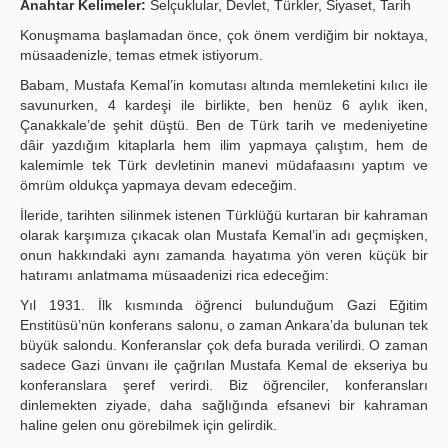
Anahtar Kelimeler:
Selçuklular, Devlet, Türkler, Siyaset, Tarih
Yayın Politikaları
Konuşmama başlamadan önce, çok önem verdiğim bir noktaya,
müsaadenizle, temas etmek istiyorum.
Kılavuzlar
Babam, Mustafa Kemal’in komutası altında memleketini kılıcı ile
savunurken, 4 kardeşi ile birlikte, ben henüz 6 aylık iken,
İletişim
Çanakkale’de şehit düştü. Ben de Türk tarih ve medeniyetine
dâir yazdığım kitaplarla hem ilim yapmaya çalıştım, hem de
kalemimle tek Türk devletinin manevi müdafaasını yaptım ve
ömrüm oldukça yapmaya devam edeceğim.
İleride, tarihten silinmek istenen Türklüğü kurtaran bir kahraman
olarak karşımıza çıkacak olan Mustafa Kemal’in adı geçmişken,
onun hakkındaki aynı zamanda hayatıma yön veren küçük bir
hatıramı anlatmama müsaadenizi rica edeceğim:
Yıl 1931. İlk kısmında öğrenci bulunduğum Gazi Eğitim
Enstitüsü’nün konferans salonu, o zaman Ankara’da bulunan tek
büyük salondu. Konferanslar çok defa burada verilirdi. O zaman
sadece Gazi ünvanı ile çağrılan Mustafa Kemal de ekseriya bu
konferanslara şeref verirdi. Biz öğrenciler, konferansları
dinlemekten ziyade, daha sağlığında efsanevi bir kahraman
haline gelen onu görebilmek için gelirdik.