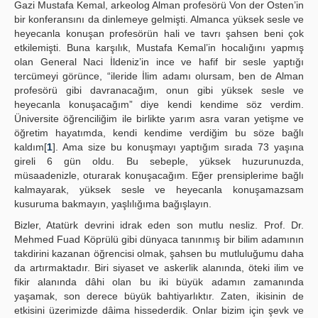
Gazi Mustafa Kemal, arkeolog Alman profesörü Von der Osten’in
bir konferansını da dinlemeye gelmişti. Almanca yüksek sesle ve
heyecanla konuşan profesörün hali ve tavrı şahsen beni çok
etkilemişti. Buna karşılık, Mustafa Kemal’in hocalığını yapmış
olan General Naci İldeniz’in ince ve hafif bir sesle yaptığı
tercümeyi görünce, “ileride İlim adamı olursam, ben de Alman
profesörü gibi davranacağım, onun gibi yüksek sesle ve
heyecanla konuşacağım” diye kendi kendime söz verdim.
Üniversite öğrenciliğim ile birlikte yarım asra varan yetişme ve
öğretim hayatımda, kendi kendime verdiğim bu söze bağlı
kaldım[
1
]. Ama size bu konuşmayı yaptığım sırada 73 yaşına
gireli 6 gün oldu. Bu sebeple, yüksek huzurunuzda,
müsaadenizle, oturarak konuşacağım. Eğer prensiplerime bağlı
kalmayarak, yüksek sesle ve heyecanla konuşamazsam
kusuruma bakmayın, yaşlılığıma bağışlayın.
Bizler, Atatürk devrini idrak eden son mutlu nesliz. Prof. Dr.
Mehmed Fuad Köprülü gibi dünyaca tanınmış bir bilim adamının
takdirini kazanan öğrencisi olmak, şahsen bu mutluluğumu daha
da artırmaktadır. Biri siyaset ve askerlik alanında, öteki ilim ve
fikir alanında dâhi olan bu iki büyük adamın zamanında
yaşamak, son derece büyük bahtiyarlıktır. Zaten, ikisinin de
etkisini üzerimizde dâima hissederdik. Onlar bizim için şevk ve