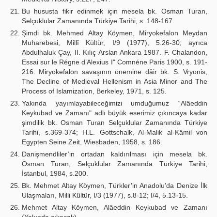
Bu hususta fikir edinmek için mesela bk. Osman Turan,
Selçuklular Zamanında Türkiye Tarihi, s. 148-167.
Şimdi bk. Mehmed Altay Köymen, Miryokefalon Meydan
Muharebesi, Millî Kültür, I/9 (1977), 5.26-30; ayrıca
Abdulhaluk Çay, II. Kılıç Arslan Ankara 1987. F. Chalandon,
Essai sur le Régne d’Alexius I" Comnéne Paris 1900, s. 191-
216. Miryokefalon savaşının önemine dâir bk. S. Vryonis,
The Decline of Medieval Hellenism in Asia Minor and The
Process of Islamization, Berkeley, 1971, s. 125.
Yakında yayımlayabileceğimizi umduğumuz “Alâeddin
Keykubad ve Zamanı" adlı büyük eserimiz çıkıncaya kadar
şimdilik bk. Osman Turan Selçuklular Zamanında Türkiye
Tarihi, s.369-374; H.L. Gottschalk, Al-Malik al-Kâmil von
Egypten Seine Zeit, Wiesbaden, 1958, s. 186.
Danişmendliler’in ortadan kaldırılması için mesela bk.
Osman Turan, Selçuklular Zamanında Türkiye Tarihi,
İstanbul, 1984, s.200.
Bk. Mehmet Altay Köymen, Türkler’in Anadolu’da Denize İlk
Ulaşmaları, Milli Kültür, I/3 (1977), s.8-12; I/4, 5.13-15.
Mehmet Altay Köymen, Alâeddin Keykubad ve Zamanı