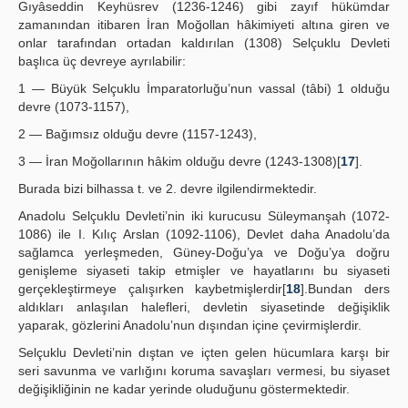
Gıyâseddin Keyhüsrev (1236-1246) gibi zayıf hükümdar
zamanından itibaren İran Moğollan hâkimiyeti altına giren ve
onlar tarafından ortadan kaldırılan (1308) Selçuklu Devleti
başlıca üç devreye ayrılabilir:
1 — Büyük Selçuklu İmparatorluğu’nun vassal (tâbi) 1 olduğu
devre (1073-1157),
2 — Bağımsız olduğu devre (1157-1243),
3 — İran Moğollarının hâkim olduğu devre (1243-1308)[
17
].
Burada bizi bilhassa t. ve 2. devre ilgilendirmektedir.
Anadolu Selçuklu Devleti’nin iki kurucusu Süleymanşah (1072-
1086) ile I. Kılıç Arslan (1092-1106), Devlet daha Anadolu’da
sağlamca yerleşmeden, Güney-Doğu’ya ve Doğu’ya doğru
genişleme siyaseti takip etmişler ve hayatlarını bu siyaseti
gerçekleştirmeye çalışırken kaybetmişlerdir[
18
].Bundan ders
aldıkları anlaşılan halefleri, devletin siyasetinde değişiklik
yaparak, gözlerini Anadolu’nun dışından içine çevirmişlerdir.
Selçuklu Devleti’nin dıştan ve içten gelen hücumlara karşı bir
seri savunma ve varlığını koruma savaşları vermesi, bu siyaset
değişikliğinin ne kadar yerinde oluduğunu göstermektedir.