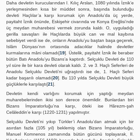
Daha devletin kurucularından I. Kılıç Arslan, 1080 yılında İznik’e
yerleşmesinden kısa bir müddet sonra, başında bulunduğu
devleti Haçlılar’a karşı korumak için Anadolu’da üç yerde,
payitaht İznik önünde, Eskişehir civarında ve Konya Ereğlisi’nde
üç meydan muharebesi vermek zorunda kaldı. O, uyguladığı
gerilla savaşları ile Haçlılarda büyük can ve mal kaybına
sebebiyet verdi ise de, onların Anadolu’yu baştan başa geçerek,
Islâm Dünyası’nın ortasında adacıklar halinde devletler
kurmalarına mâni olamadı[
19
]. Üstelik, payitaht İznik ile beraber
bütün Batı Anadolu’yu Bizans’a kaptırdı. Selçuklu Devleti de 110
yıl süre ile bir kara devleti olarak kaldı. 2. ve 3. Haçlı Seferleri de
Anadolu Selçuklu Devleti’ni uğraştırdı ise de, 1. Haçlı Seferi
kadar başarılı olamadı[
20
]. Bu 110 yılda Selçuklu Devleti büyük
güçlüklerle karşılaştı[
21
].
Devletin kendi varlığını korumak için yaptığı meydan
muharebelerinden ikisi son derece önemlidir. Bunlardan biri
Bizans İmparatorluğu’na karşı, öteki ise Hârezm-şah
Celâleddin’e karşı (1220-1231) yapılmıştır.
Selçuklu Devleti’ni yıkıp Türkler’i Anadolu’dan atmak için bir
asırdan fazla (105 yıl) beklemiş olan Bizans İmparatorluğu,
Manuel Komnenos zamanında bütün gücünü toplayarak, II.