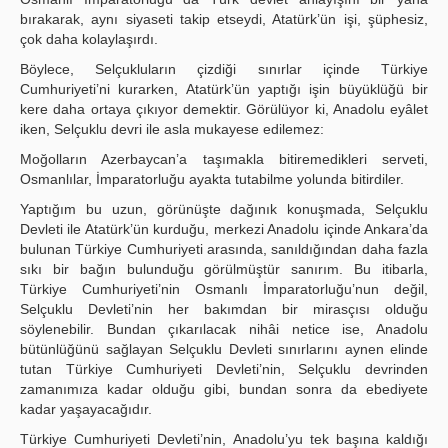
bırakarak, aynı siyaseti takip etseydi, Atatürk’ün işi, şüphesiz,
çok daha kolaylaşırdı.
Böylece, Selçukluların çizdiği sınırlar içinde Türkiye
Cumhuriyeti’ni kurarken, Atatürk’ün yaptığı işin büyüklüğü bir
kere daha ortaya çıkıyor demektir. Görülüyor ki, Anadolu eyâlet
iken, Selçuklu devri ile asla mukayese edilemez:
Moğolların Azerbaycan’a taşımakla bitiremedikleri serveti,
Osmanlılar, İmparatorluğu ayakta tutabilme yolunda bitirdiler.
Yaptığım bu uzun, görünüşte dağınık konuşmada, Selçuklu
Devleti ile Atatürk’ün kurduğu, merkezi Anadolu içinde Ankara’da
bulunan Türkiye Cumhuriyeti arasında, sanıldığından daha fazla
sıkı bir bağın bulunduğu görülmüştür sanırım. Bu itibarla,
Türkiye Cumhuriyeti’nin Osmanlı İmparatorluğu’nun değil,
Selçuklu Devleti’nin her bakımdan bir mirasçısı olduğu
söylenebilir. Bundan çıkarılacak nihâi netice ise, Anadolu
bütünlüğünü sağlayan Selçuklu Devleti sınırlarını aynen elinde
tutan Türkiye Cumhuriyeti Devleti’nin, Selçuklu devrinden
zamanımıza kadar olduğu gibi, bundan sonra da ebediyete
kadar yaşayacağıdır.
Türkiye Cumhuriyeti Devleti’nin, Anadolu’yu tek başına kaldığı