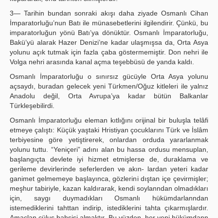
3— Tarihin bundan sonraki akışı daha ziyade Osmanlı Cihan
İmparatorluğu’nun Batı ile münasebetlerini ilgilendirir. Çünkü, bu
imparatorluğun yönü Batı’ya dönüktür. Osmanlı İmparatorluğu,
Bakü’yü alarak Hazer Denizi’ne kadar ulaşmışsa da, Orta Asya
yolunu açık tutmak için fazla çaba göstermemiştir. Don nehri ile
Volga nehri arasında kanal açma teşebbüsü de yanda kaldı.
Osmanlı İmparatorluğu o sınırsız gücüyle Orta Asya yolunu
açsaydı, buradan gelecek yeni Türkmen/Oğuz kitleleri ile yalnız
Anadolu değil, Orta Avrupa’ya kadar bütün Balkanlar
Türkleşebilirdi.
Osmanlı İmparatorluğu eleman kıtlığını orijinal bir buluşla telâfi
etmeye çalıştı: Küçük yaştaki Hristiyan çocuklarını Türk ve İslâm
terbiyesine göre yetiştirerek, onlardan orduda yararlanmak
yolunu tuttu. “Yeniçeri” adını alan bu hassa ordusu mensuplan,
başlangıçta devlete iyi hizmet etmişlerse de, duraklama ve
gerileme devirlerinde seferlerden ve akın- lardan yeteri kadar
ganimet gelmemeye başlayınca, gözlerini dıştan içe çevirmişler;
meşhur tabiriyle, kazan kaldırarak, kendi soylanndan olmadıkları
için, saygı duymadıkları Osmanlı hükümdarlanndan
istemediklerini tahttan indirip, istediklerini tahta çıkarmışlardır.
Amaçlan cülus bahşişi almaktır. Bu yüzden, her yeni hükümdann