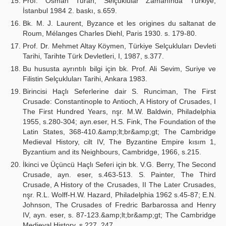
Prof. Osman Turan, Selçuklular Zamanında Türkiye,
İstanbul 1984 2. baskı, s.659.
Bk. M. J. Laurent, Byzance et les origines du saltanat de
Roum, Mélanges Charles Diehl, Paris 1930. s. 179-80.
Prof. Dr. Mehmet Altay Köymen, Türkiye Selçukluları Devleti
Tarihi, Tarihte Türk Devletleri, I, 1987, s.377.
Bu hususta ayrıntılı bilgi için bk. Prof. Ali Sevim, Suriye ve
Filistin Selçukluları Tarihi, Ankara 1983.
Birincisi Haçlı Seferlerine dair S. Runciman, The First
Crusade: Constantinople to Antioch, A History of Crusades, I
The First Hundred Years, nşr. M.W. Baldwin, Philadelphia
1955, s.280-304; ayn.eser, H.S. Fink, The Foundation of the
Latin States, 368-410.&amp;lt;br&amp;gt; The Cambridge
Medieval History, cilt IV, The Byzantine Empire kısım 1,
Byzantium and its Neighbours, Cambridge, 1966, s.215.
İkinci ve Üçüncü Haçlı Seferi için bk. V.G. Berry, The Second
Crusade, ayn. eser, s.463-513. S. Painter, The Third
Crusade, A History of the Crusades, II The Later Crusades,
nşr. R.L. Wolff-H.W. Hazard, Philadelphia 1962 s.45-87; E.N.
Johnson, The Crusades of Fredric Barbarossa and Henry
IV, ayn. eser, s. 87-123.&amp;lt;br&amp;gt; The Cambridge
Medieval History, s.227, 247.