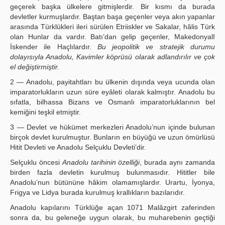
geçerek başka ülkelere gitmişlerdir. Bir kısmı da burada
devletler kurmuşlardır. Baştan başa geçenler veya akın yapanlar
arasında Türklükleri ileri sürülen Etriiskler ve Sakalar, hâlis Türk
olan Hunlar da vardır. Batı’dan gelip geçenler, MakedonyalI
İskender ile Haçlılardır.
Bu jeopolitik ve stratejik durumu
dolayısıyla Anadolu, Kavimler köprüsü olarak adlandırılır ve çok
el değiştirmiştir.
2 — Anadolu, payitahtları bu ülkenin dışında veya ucunda olan
imparatorlukların uzun süre eyâleti olarak kalmıştır. Anadolu bu
sıfatla, bilhassa Bizans ve Osmanlı imparatorluklarının bel
kemiğini teşkil etmiştir.
3 — Devlet ve hükümet merkezleri Anadolu’nun içinde bulunan
birçok devlet kurulmuştur. Bunların en büyüğü ve uzun ömürlüsü
Hitit Devleti ve Anadolu Selçuklu Devleti’dir.
Selçuklu öncesi
Anadolu tarihinin özelliği
, burada aynı zamanda
birden fazla devletin kurulmuş bulunmasıdır. Hititler bile
Anadolu’nun bütününe hâkim olamamışlardır. Urartu, İyonya,
Frigya ve Lidya burada kurulmuş krallıkların bazılarıdır.
Anadolu kapılarını Türklüğe açan 1071 Malâzgirt zaferinden
sonra da, bu geleneğe uygun olarak, bu muharebenin geçtiği