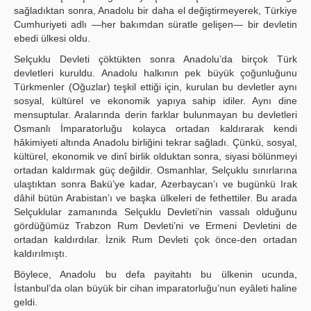
sağladıktan sonra, Anadolu bir daha el değiştirmeyerek, Türkiye
Cumhuriyeti adlı —her bakımdan süratle gelişen— bir devletin
ebedi ülkesi oldu.
Selçuklu Devleti çöktükten sonra Anadolu’da birçok Türk
devletleri kuruldu. Anadolu halkının pek büyük çoğunluğunu
Türkmenler (Oğuzlar) teşkil ettiği için, kurulan bu devletler aynı
sosyal, kültürel ve ekonomik yapıya sahip idiler. Aynı dine
mensuptular. Aralarında derin farklar bulunmayan bu devletleri
Osmanlı İmparatorluğu kolayca ortadan kaldırarak kendi
hâkimiyeti altında Anadolu birliğini tekrar sağladı. Çünkü, sosyal,
kültürel, ekonomik ve dinî birlik olduktan sonra, siyasi bölünmeyi
ortadan kaldırmak güç değildir. Osmanhlar, Selçuklu sınırlarına
ulaştıktan sonra Bakü’ye kadar, Azerbaycan’ı ve bugünkü Irak
dâhil bütün Arabistan’ı ve başka ülkeleri de fethettiler. Bu arada
Selçuklular zamanında Selçuklu Devleti’nin vassalı olduğunu
gördüğümüz Trabzon Rum Devleti’ni ve Ermeni Devletini de
ortadan kaldırdılar. İznik Rum Devleti çok önce-den ortadan
kaldırılmıştı.
Böylece, Anadolu bu defa payitahtı bu ülkenin ucunda,
İstanbul’da olan büyük bir cihan imparatorluğu’nun eyâleti haline
geldi.