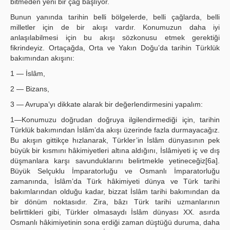
bitmeden yeni bir çağ başlıyor.
Bunun yanında tarihin belli bölgelerde, belli çağlarda, belli
milletler için de bir akışı vardır. Konumuzun daha iyi
anlaşılabilmesi için bu akışı sözkonusu etmek gerektiği
fikrindeyiz. Ortaçağda, Orta ve Yakın Doğu’da tarihin Türklük
bakımından akışını:
1 — İslâm,
2 — Bizans,
3 — Avrupa’yı dikkate alarak bir değerlendirmesini yapalım:
1—Konumuzu doğrudan doğruya ilgilendirmediği için, tarihin
Türklük bakımından İslâm’da akışı üzerinde fazla durmayacağız.
Bu akışın gittikçe hızlanarak, Türkler’in İslâm dünyasının pek
büyük bir kısmını hâkimiyetleri altına aldığını, İslâmiyeti iç ve dış
düşmanlara karşı savunduklarını belirtmekle yetineceğiz[6a].
Büyük Selçuklu İmparatorluğu ve Osmanlı İmparatorluğu
zamanında, İslâm’da Türk hâkimiyeti dünya ve Türk tarihi
bakımlarından olduğu kadar, bizzat İslâm tarihi bakımından da
bir dönüm noktasıdır. Zira, bâzı Türk tarihi uzmanlarının
belirttikleri gibi, Türkler olmasaydı İslâm dünyası XX. asırda
Osmanlı hâkimiyetinin sona erdiği zaman düştüğü duruma, daha