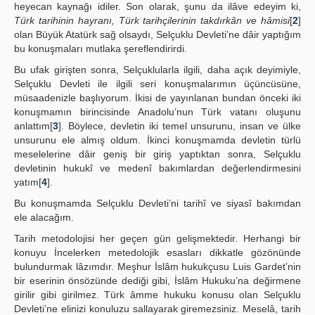
heyecan kaynağı idiler. Son olarak, şunu da ilâve edeyim ki,
Türk tarihinin hayranı, Türk tarihçilerinin takdırkân ve hâmisi
[
2
]
olan Büyük Atatürk sağ olsaydı, Selçuklu Devleti’ne dâir yaptığım
bu konuşmaları mutlaka şereflendirirdi.
Bu ufak girişten sonra, Selçuklularla ilgili, daha açık deyimiyle,
Selçuklu Devleti ile ilgili seri konuşmalarımın üçüncüsüne,
müsaadenizle başlıyorum. İkisi de yayınlanan bundan önceki iki
konuşmamın birincisinde Anadolu’nun Türk vatanı oluşunu
anlattım[
3
]. Böylece, devletin iki temel unsurunu, insan ve ülke
unsurunu ele almış oldum. İkinci konuşmamda devletin türlü
meselelerine dâir geniş bir giriş yaptıktan sonra, Selçuklu
devletinin hukukî ve medenî bakımlardan değerlendirmesini
yatım[
4
].
Bu konuşmamda Selçuklu Devleti’ni tarihî ve siyasî bakımdan
ele alacağım.
Tarih metodolojisi her geçen gün gelişmektedir. Herhangi bir
konuyu İncelerken metedolojik esasları dikkatle gözönünde
bulundurmak lâzımdır. Meşhur İslâm hukukçusu Luis Gardet’nin
bir eserinin önsözünde dediği gibi, İslâm Hukuku’na değirmene
girilir gibi girilmez. Türk âmme hukuku konusu olan Selçuklu
Devleti’ne elinizi konuluzu sallayarak giremezsiniz. Meselâ, tarih