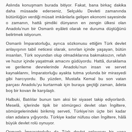
Aslında konuşmam burada bitiyor. Fakat, bana birkaç dakika
daha müsaade ederseniz, Selçuklu Devleti zamanında
bütünlüğün verdiği müsait imkânlarla gelişen ekonomi sayesinde
o zamanın, hattâ şimdiki dünyanın en zengin ülkesi olan
Anadolu’nun bir Osmanlı eyâleti olarak ne duruma düştüğünü
belirtmek istiyorum.
Osmanlı İmparatorluğu, ayrıca sözkonusu ettiğim Türk devlet
anlayışının tabiî neticesi olarak, sınırlan içinde yaşayan, bütün
insanlan, Türk soyundan olup olmadıklarına bakmaksızın, refah
ve huzur içinde yaşatmak amacını güdüyordu. Hattâ, duraklama
ve gerileme devrelerinde Anadolu’nun insan ve servet
kaynaklannı, İmparatorluğu ayakta tutma yolunda bir mirasyedi
gibi harcıyordu. Bu yüzden, Mustafa Kemal bu son vatan
parçası Anadolu’yu kurtarmak için buraya geçtiği zaman, âdeta
boş bir kovan ile karşılaştı.
Halbuki, Batılılar bunun tam aksi bir siyaset takip ediyorlardı.
Meselâ, içlerinde tipik bir sömürgeci devlet olan İngiltere,
sömürgelerindeki birikmiş serveti, Türkiye’nin üçte biri kadar
olan adalara yığıyordu. Türkiye kadar nüfusu olan İngiltere, hâlâ
büyük devlet rolü oynuyor.
Osmanlı İmparatorluğu da Türk devlet anlayışını bir yana