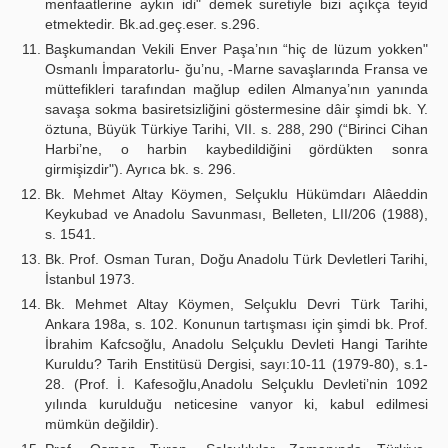
menfaatlerine aykın idi" demek suretiyle bizi açıkça teyid
etmektedir. Bk.ad.geç.eser. s.296.
Başkumandan Vekili Enver Paşa’nın “hiç de lüzum yokken"
Osmanlı İmparatorlu- ğu’nu, -Marne savaşlarında Fransa ve
müttefikleri tarafından mağlup edilen Almanya’nın yanında
savaşa sokma basiretsizliğini göstermesine dâir şimdi bk. Y.
öztuna, Büyük Türkiye Tarihi, VII. s. 288, 290 (“Birinci Cihan
Harbi’ne, o harbin kaybedildiğini gördükten sonra
girmişizdir"). Ayrıca bk. s. 296.
Bk. Mehmet Altay Köymen, Selçuklu Hükümdarı Alâeddin
Keykubad ve Anadolu Savunması, Belleten, LII/206 (1988),
s. 1541.
Bk. Prof. Osman Turan, Doğu Anadolu Türk Devletleri Tarihi,
İstanbul 1973.
Bk. Mehmet Altay Köymen, Selçuklu Devri Türk Tarihi,
Ankara 198a, s. 102. Konunun tartışması için şimdi bk. Prof.
İbrahim Kafcsoğlu, Anadolu Selçuklu Devleti Hangi Tarihte
Kuruldu? Tarih Enstitüsü Dergisi, sayı:10-11 (1979-80), s.1-
28. (Prof. İ. Kafesoğlu,Anadolu Selçuklu Devleti’nin 1092
yılında kurulduğu neticesine vanyor ki, kabul edilmesi
mümkün değildir).