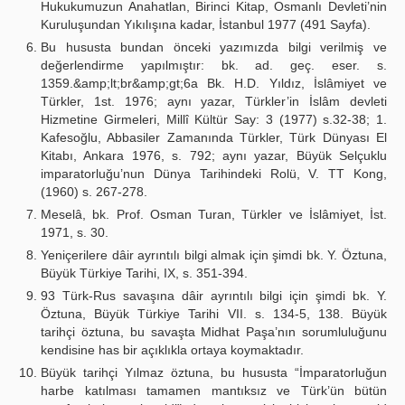
Hukukumuzun Anahatlan, Birinci Kitap, Osmanlı Devleti’nin
Kuruluşundan Yıkılışına kadar, İstanbul 1977 (491 Sayfa).
Bu hususta bundan önceki yazımızda bilgi verilmiş ve
değerlendirme yapılmıştır: bk. ad. geç. eser. s.
1359.&amp;lt;br&amp;gt;6a Bk. H.D. Yıldız, İslâmiyet ve
Türkler, 1st. 1976; aynı yazar, Türkler’in İslâm devleti
Hizmetine Girmeleri, Millî Kültür Say: 3 (1977) s.32-38; 1.
Kafesoğlu, Abbasiler Zamanında Türkler, Türk Dünyası El
Kitabı, Ankara 1976, s. 792; aynı yazar, Büyük Selçuklu
imparatorluğu’nun Dünya Tarihindeki Rolü, V. TT Kong,
(1960) s. 267-278.
Meselâ, bk. Prof. Osman Turan, Türkler ve İslâmiyet, İst.
1971, s. 30.
Yeniçerilere dâir ayrıntılı bilgi almak için şimdi bk. Y. Öztuna,
Büyük Türkiye Tarihi, IX, s. 351-394.
93 Türk-Rus savaşına dâir ayrıntılı bilgi için şimdi bk. Y.
Öztuna, Büyük Türkiye Tarihi VII. s. 134-5, 138. Büyük
tarihçi öztuna, bu savaşta Midhat Paşa’nın sorumluluğunu
kendisine has bir açıklıkla ortaya koymaktadır.
Büyük tarihçi Yılmaz öztuna, bu hususta “İmparatorluğun
harbe katılması tamamen mantıksız ve Türk’ün bütün