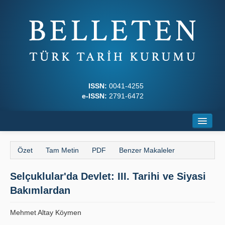
ISSN:
0041-4255
e-ISSN:
2791-6472
Ana Sayfa
Özet
Tam Metin
PDF
Benzer Makaleler
Hakkında
Selçuklular'da Devlet: III. Tarihi ve Siyasi
Dergi Kurulları
Bakımlardan
Yazım Kuralları
Mehmet Altay Köymen
İlkeler