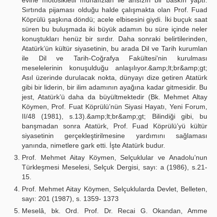
evine motosikletli muhafızlan ile ansızın bir baskın yaptı.
Sırtında pijaması olduğu halde çalışmakta olan Prof. Fuad
Köprülü şaşkına döndü; acele elbisesini giydi. İki buçuk saat
süren bu buluşmada iki büyük adamın bu süre içinde neler
konuştukları henüz bir sırdır. Daha sonraki belirtilerinden,
Atatürk’ün kültür siyasetinin, bu arada Dil ve Tarih kurumlan
ile Dil ve Tarih-Coğrafya Fakültesi'nin kurulması
meselelerinin konuşulduğu anlaşılıyor.&amp;lt;br&amp;gt;
Asıl üzerinde durulacak nokta, dünyayı dize getiren Atatürk
gibi bir liderin, bir ilim adamının ayağına kadar gitmesidir. Bu
jest, Atatürk’ü daha da büyültmektedir (Bk. Mehmet Altay
Köymen, Prof. Fuat Köprülü’nün Siyasi Hayatı, Yeni Forum,
II/48 (1981), s.13).&amp;lt;br&amp;gt; Bilindiği gibi, bu
banşmadan sonra Atatürk, Prof. Fuad Köprülü’yü kültür
siyasetinin gerçekleştirilmesine yardımını sağlaması
yanında, nimetlere gark etti. İşte Atatürk budur.
Prof. Mehmet Aitay Köymen, Selçuklular ve Anadolu’nun
Türkleşmesi Meselesi, Selçuk Dergisi, sayı: a (1986), s.21-
15.
Prof. Mehmet Aitay Köymen, Selçuklularda Devlet, Belleten,
sayı: 201 (1987), s. 1359- 1373
Meselâ, bk. Ord. Prof. Dr. Recai G. Okandan, Amme