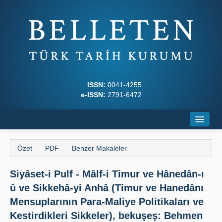
ISSN:
0041-4255
e-ISSN:
2791-6472
Ana Sayfa
Özet
PDF
Benzer Makaleler
Hakkında
Siyâset-i Pulf - Mâlf-i Timur ve Hânedân-ı
Dergi Kurulları
û ve Sikkehâ-yi Anhâ (Timur ve Hanedânı
Yazım Kuralları
Mensuplarının Para-Maliye Politikaları ve
Kestirdikleri Sikkeler), bekuşeş: Behmen
İlkeler