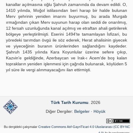
kanallar açılmasına oğlu Şahruh zamanında da devam edildi. O,
1410 yılında, Moğol istilasından beri harap bir halde bulunan
Merv şehrinin yeniden imarını buyurmuş, bu arada Murgab
ırmağından çıkan Merv suyunun harap olan seddi de onarılmış,
12 fersah uzunluğunda kanal açılmış ve etraftan ahali getirilerek
bölgeye yerleştirilmişti. Eserini 1494'te tamamlayan İsfizari, bu
yöredeki tarımdan övgü ile söz ederek, Herat ahalisinin giyecek
ve yiyeceğinin buranın ürünlerinden sağlandığını kaydeder.
Şahruh 1435 yılında Kara Koyunlular üzerine sefere çıkıp,
Kazvin'e geldiğinde, Azerbaycan ve Irak-ı Acem'de boş kalan
toprakların yeniden işlenmesi için çağrıda bulunarak, köylüden 5
yıl süre ile vergi alınmayacağını ilan ettirmişti.
Türk Tarih Kurumu
. 2026
Diğer Dergiler:
Belgeler
·
Höyük
Bu dergideki çalışmalar
Creative Commons Atıf-GayriTicari 4.0 Uluslararası (CC BY-NC