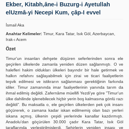
Ekber, Kitabh,âne-i Buzurg-i Ayetullah
Yayın Politikaları
elUzmâ-yi Necepi Kum, çâp-I evvel
Kılavuzlar
İ̇smail Aka
İletişim
Anahtar Kelimeler:
Timur, Kara Tatar, Isık Göl, Azerbaycan,
Irak-ı Acem
Özet
Timur'un insanları dehşete düşüren seferlerinden sonra ele
geçirilen ülkelerde zamanla yeniden düzen sağlanmıştı. O ve
halefleri hakim oldukları ülkeleri bayındır bir hale getirmek ve
halkın refahını sağlayabilmek için zirai ve ticari faaliyetlerin
teşvik edilmesi ve istikrarın sağlanması gerektiğinin farkında
idiler. Timur zamanında imar faaliyetlerinin yanında tarım da
ihmal edilmiş değildi. Zafernâme müellifi Yezdi'ye göre "Timur'un
ülke dahilinde işlenebilecek hiçbir yerin boş kalmasına gönlü razı
değildi". Bu maksatla o, ele geçirilen ülkelerden pek çok insanı
göçürerek, o zamana kadar iskan edilmemiş olan bazı yerleri
iskana açmış, ülkenin çeşidi yerlerinde kanallar kazdırmıştı.
Anadolu'dan göçürülen 30.000 çadır Kara Tatar, Isık Göl
taraflarında yerleştirilmişlerdi. Şehirlerin yeniden inşası ve