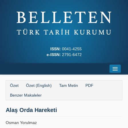
ISSN:
0041-4255
e-ISSN:
2791-6472
Ana Sayfa
Özet
Özet (English)
Tam Metin
PDF
Hakkında
Benzer Makaleler
Dergi Kurulları
Alaş Orda Hareketi
Yazım Kuralları
Osman Yorulmaz
İlkeler