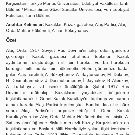
Kırgızistan-Türkiye Manas Üniversitesi, Edebiyat Fakültesi, Tarih
Yayın Politikaları
Bölümü / Mimar Sinan Güzel Sanatlar Üniversitesi, Fen-Edebiyat
Fakültesi, Tarih Bölümü
Kılavuzlar
Anahtar Kelimeler:
Kazaklar, Kazak gazetesi, Alaş Partisi, Alaş
Orda Muhtar Hükümeti, Alihan Bökeyhanov
İletişim
Özet
Alaş Orda, 1917 Sovyet Rus Devrimi'ni takip eden günlerde
çekirdeğini Kazak gazetesi etrafında toplanan Kazak
aydınlarının oluşturduğu milli bir hareket ve bu hareketin
kurduğu milli muhtar bir hükümettir. Ruhu günümüze kadar
gelen Alaş hareketi, A. Bökeyhanov, A. Baytursunov, M. Dulatov,
H. Dosmuhamedov, J. Dosmuhamedov, İ. Jaynakov, B. Alibekov,
A. Turlubayev, vd. isimler öncülüğünde Şubat 1917 Rus
Devrimi'ni müteakip Kazakların yaşadıkları bölgelerde
teşkilatlanarak I. Genel Kazak Kurultayı'nı toplamış ve burada
alınan kararla Alaş Partisi kurulmuştur. Bundan kısa bir süre
sonra Alaş Partisi'nin organize ettiği II. Genel Kazak
Kurultayı'nda ise Alaş Orda Muhtar Hükümeti ilan edilmiştir. A.
Sıdıkov öncülüğünde Bişkek merkezli Kuzey Kırgızistan'da da
teşkilatlanan ve Başkurt Milli Hareketiyle yakın ilişki içerisinde
bulunan Alaş Orda, 1917 Ekim Devrimi'yle başlayan Rus İç