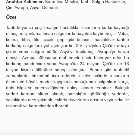
Anahtar Kelimeler:
Karantina Meclisi, Tarih, Salgın Hastalıklar,
Çin, Avrupa, Asya, Osmanlı
Yayın Politikaları
Özet
Kılavuzlar
Tarih boyunca çeşitli salgın hastalıklar insanların korku kaynağı
İletişim
olmuş, milyonlarca insan salgınlarda hayatını kaybetmiştir. Veba,
kolera, tifüs, tifo, çiçek, grip gibi bulaşıcı hastalıklar tarihte
korkunç salgınlara yol açmışlardır. XIV. yüzyılda Çin'de ortaya
çıkan veba salgını bütün Asya'yı kaplamış, Avrupa'yı harap
etmiştir. Avrupa nüfusunun muhtemelen üçte birini yok eden bu
korkunç pandemide veba Avrupa'da 24 milyon, Çin'de de 13
milyon kişinin ölümüne sebep olmuştur. Bunun gibi muhtelif
zamanlarda hükmünü icra ederek kitleler halinde insanların
ölümü ve büyük maddi kayıplarla sonuçlanan salgınlara karşı,
tıbbi bilgilerin yetersizliğinden dolayı alınan tedbirler: Bulaşık
yerleri kordon altına almak, hastalığın görüldüğü yerlerde,
sokaklarda ateş yakmak, evlerin duvarlarını absent veya sirke ile
ıslatmak ve karantinadan ibaretti.