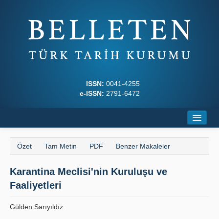
ISSN:
0041-4255
e-ISSN:
2791-6472
Ana Sayfa
Özet
Tam Metin
PDF
Benzer Makaleler
Hakkında
Karantina Meclisi'nin Kuruluşu ve
Dergi Kurulları
Faaliyetleri
Yazım Kuralları
Gülden Sarıyıldız
İlkeler