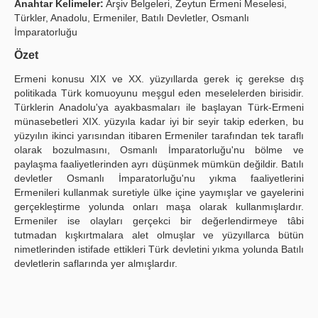
Anahtar Kelimeler:
Arşiv Belgeleri, Zeytun Ermeni Meselesi,
Türkler, Anadolu, Ermeniler, Batılı Devletler, Osmanlı
Yayın Politikaları
İmparatorluğu
Kılavuzlar
Özet
İletişim
Ermeni konusu XIX ve XX. yüzyıllarda gerek iç gerekse dış
politikada Türk komuoyunu meşgul eden meselelerden birisidir.
Türklerin Anadolu'ya ayakbasmaları ile başlayan Türk-Ermeni
münasebetleri XIX. yüzyıla kadar iyi bir seyir takip ederken, bu
yüzyılın ikinci yarısından itibaren Ermeniler tarafından tek taraflı
olarak bozulmasını, Osmanlı İmparatorluğu'nu bölme ve
paylaşma faaliyetlerinden ayrı düşünmek mümkün değildir. Batılı
devletler Osmanlı İmparatorluğu'nu yıkma faaliyetlerini
Ermenileri kullanmak suretiyle ülke içine yaymışlar ve gayelerini
gerçekleştirme yolunda onları maşa olarak kullanmışlardır.
Ermeniler ise olayları gerçekci bir değerlendirmeye tâbi
tutmadan kışkırtmalara alet olmuşlar ve yüzyıllarca bütün
nimetlerinden istifade ettikleri Türk devletini yıkma yolunda Batılı
devletlerin saflarında yer almışlardır.