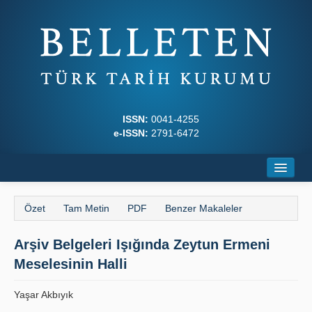
ISSN:
0041-4255
e-ISSN:
2791-6472
Ana Sayfa
Özet
Tam Metin
PDF
Benzer Makaleler
Hakkında
Arşiv Belgeleri Işığında Zeytun Ermeni
Dergi Kurulları
Meselesinin Halli
Yazım Kuralları
Yaşar Akbıyık
İlkeler