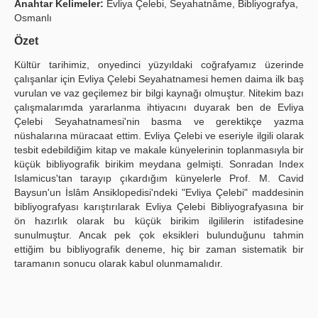
Anahtar Kelimeler:
Evliya Çelebi, Seyahatnâme, Bibliyografya,
Osmanlı
Yayın Politikaları
Özet
Kılavuzlar
Kültür tarihimiz, onyedinci yüzyıldaki coğrafyamız üzerinde
İletişim
çalışanlar için Evliya Çelebi Seyahatnamesi hemen daima ilk baş
vurulan ve vaz geçilemez bir bilgi kaynağı olmuştur. Nitekim bazı
çalışmalarımda yararlanma ihtiyacını duyarak ben de Evliya
Çelebi Seyahatnamesi'nin basma ve gerektikçe yazma
nüshalarına müracaat ettim. Evliya Çelebi ve eseriyle ilgili olarak
tesbit edebildiğim kitap ve makale künyelerinin toplanmasıyla bir
küçük bibliyografik birikim meydana gelmişti. Sonradan Index
Islamicus'tan tarayıp çıkardığım künyelerle Prof. M. Cavid
Baysun'un İslâm Ansiklopedisi'ndeki "Evliya Çelebi" maddesinin
bibliyografyası karıştırılarak Evliya Çelebi Bibliyografyasına bir
ön hazırlık olarak bu küçük birikim ilgililerin istifadesine
sunulmuştur. Ancak pek çok eksikleri bulunduğunu tahmin
ettiğim bu bibliyografik deneme, hiç bir zaman sistematik bir
taramanın sonucu olarak kabul olunmamalıdır.