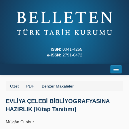
ISSN:
0041-4255
e-ISSN:
2791-6472
Ana Sayfa
Özet
PDF
Benzer Makaleler
Hakkında
EVLİYA ÇELEBİ BİBLİYOGRAFYASINA
Dergi Kurulları
HAZIRLIK [Kitap Tanıtımı]
Yazım Kuralları
Müjgân Cunbur
İlkeler