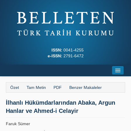
ISSN:
0041-4255
e-ISSN:
2791-6472
Ana Sayfa
Özet
Tam Metin
PDF
Benzer Makaleler
Hakkında
İlhanlı Hükümdarlarından Abaka, Argun
Dergi Kurulları
Hanlar ve Ahmed-i Celayir
Yazım Kuralları
Faruk Sümer
İlkeler