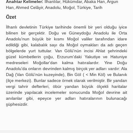
Anahtar Kelimeler:
İlhanlılar, Hükümdar, Abaka Han, Argun
Han, Ahmed Celâyir, Anadolu, Moğol, Türkiye, Tarih
Yayın Politikaları
Özet
Kılavuzlar
İlhanlı devletinin Türkiye tarihinde önemli bir yeri olduğu iyice
İletişim
bilinen bir gerçektir. Doğu ve Güneydoğu Anadolu ile Orta
Anadolu'nun büyük bir kısmı Moğol valiler tarafından idare
edildiği gibi, kalabalık sayı da Moğol oymakları da adı geçen
bölgelerde yurt tuttular. Van Gölü'nün incisi Ahlat şehrindeki
güzel kümbetlerin çoğu, Erzurum'daki Yakutiye ve Hatuniye
medreseleri Moğollar'dan kalma hatıralardır. Yine Doğu
Anadolu'da onların devrinden kalmış birçok yer adları vardır: Ala
Dağ (Van Gölü'nün kuzeyinde), Bin Göl ( < Min Köl) ve Bulanık
(ilçe merkezi). Bunlar sadece örnek olarak verilmiştir. Bir yandan
vergi tahrir defterleri, öbür yandan büyük ölçekli haritalar
üzerinde yapılacak incelemeler sonucunda Moğol devrine ait
anılanlar gibi, epeyce yer adları hatıralarının bulunacağı
şüphesizdir.