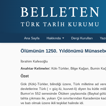
Ana Sayfa
Hakkında
Dergi Kurulları
Yazı
Ölümünün 1250. Yıldönümü Münasebet
İbrahim Kafesoğlu
Anahtar Kelimeler:
Kök-Türkler, Bilge Kağan, Bumin Kağ
Özet
Gök (Kök)-Türkler, bilindiği üzere, Türk milletine ad ver
devletlerine Türk ( = güç-lü, kuvvet-li) diyen bu kütle 
Bumın'ın 552 senesinde Ötüken yaylasında (Baykal gölü
tahta çıkması ile, yukarı Çin sınırlarından Karadenize 
ve batı olmak üzere ikili teşkilat halinde idi.