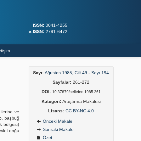
ISSN:
0041-4255
e-ISSN:
2791-6472
etişim
Sayı:
Ağustos 1985, Cilt 49 - Sayı 194
Sayfalar:
261-272
DOI:
10.37879/belleten.1985.261
Kategori:
Araştırma Makalesi
Lisans:
CC BY-NC 4.0
ilerine ve
up, başbuğ
Önceki Makale
k bölgesi)
Sonraki Makale
evlet doğu
Özet