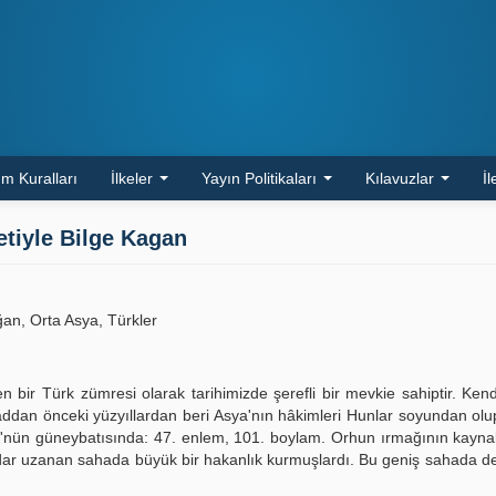
m Kuralları
İlkeler
Yayın Politikaları
Kılavuzlar
İl
iyle Bilge Kagan
an, Orta Asya, Türkler
en bir Türk zümresi olarak tarihimizde şerefli bir mevkie sahiptir. Kend
milâddan önceki yüzyıllardan beri Asya'nın hâkimleri Hunlar soyundan ol
'nün güneybatısında: 47. enlem, 101. boylam. Orhun ırmağının kayna
kadar uzanan sahada büyük bir hakanlık kurmuşlardı. Bu geniş sahada d