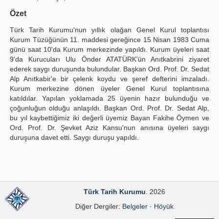
Yayın Politikaları
Özet
Türk Tarih Kurumu'nun yıllık olağan Genel Kurul toplantısı
Kılavuzlar
Kurum Tüzüğünün 11. maddesi gereğince 15 Nisan 1983 Cuma
günü saat 10'da Kurum merkezinde yapıldı. Kurum üyeleri saat
İletişim
9'da Kurucuları Ulu Önder ATATÜRK'ün Anıtkabrini ziyaret
ederek saygı duruşunda bulundular. Başkan Ord. Prof. Dr. Sedat
Alp Anıtkabir'e bir çelenk koydu ve şeref defterini imzaladı.
Kurum merkezine dönen üyeler Genel Kurul toplantısına
katıldılar. Yapılan yoklamada 25 üyenin hazır bulunduğu ve
çoğunluğun olduğu anlaşıldı. Başkan Ord. Prof. Dr. Sedat Alp,
bu yıl kaybettiğimiz iki değerli üyemiz Bayan Fakihe Öymen ve
Ord. Prof. Dr. Şevket Aziz Kansu'nun anısına üyeleri saygı
duruşuna davet etti. Saygı duruşu yapıldı.
Türk Tarih Kurumu
. 2026
Diğer Dergiler:
Belgeler
·
Höyük