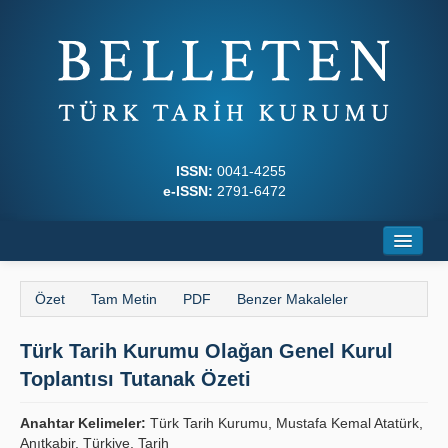
ISSN:
0041-4255
e-ISSN:
2791-6472
Ana Sayfa
Özet
Tam Metin
PDF
Benzer Makaleler
Hakkında
Türk Tarih Kurumu Olağan Genel Kurul
Dergi Kurulları
Toplantısı Tutanak Özeti
Yazım Kuralları
Anahtar Kelimeler:
Türk Tarih Kurumu, Mustafa Kemal Atatürk,
İlkeler
Anıtkabir, Türkiye, Tarih