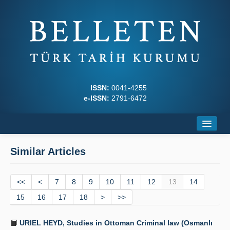
ISSN:
0041-4255
e-ISSN:
2791-6472
Home
Similar Articles
About
<<
Journal Boards
<
7
8
9
10
11
12
13
14
15
16
17
18
>
>>
Writing Rules
URIEL HEYD, Studies in Ottoman Criminal law (Osmanlı
Principles