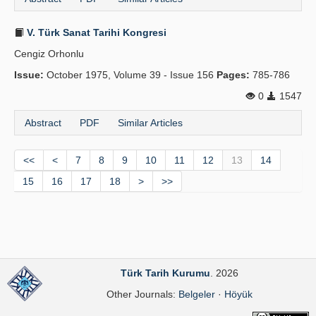
V. Türk Sanat Tarihi Kongresi
Cengiz Orhonlu
Issue:
October 1975, Volume 39 - Issue 156
Pages:
785-786
0
1547
Abstract
PDF
Similar Articles
<<
<
7
8
9
10
11
12
13
14
15
16
17
18
>
>>
Türk Tarih Kurumu
. 2026
Other Journals:
Belgeler
·
Höyük