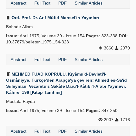
Abstract
Full Text
PDF
Similar Articles
Ord. Prof. Dr. Arif Müfid Mansel'in Yayınları
Bahadır Alkım
Issue:
April 1975, Volume 39 - Issue 154
Pages:
323-338
DOI:
10.37879/belleten.1975.154-323
3660
2979
Abstract
Full Text
PDF
Similar Articles
MEHMED FUAD KÖPRÜLÜ, Kıyâmu'd-Devleti'l-
Osmâniyye, Türkçe'den Arapça'ya çeviren: Ahmed es-Sa'id
Süleyman, Vezâretu's Sakâfe Daru'l-Kâtibi'l-Arabi Yayınevi,
Kâhire, 196 [Kitap Tanıtımı]
Mustafa Fayda
Issue:
April 1975, Volume 39 - Issue 154
Pages:
347-350
2007
1716
Abstract
Full Text
PDF
Similar Articles