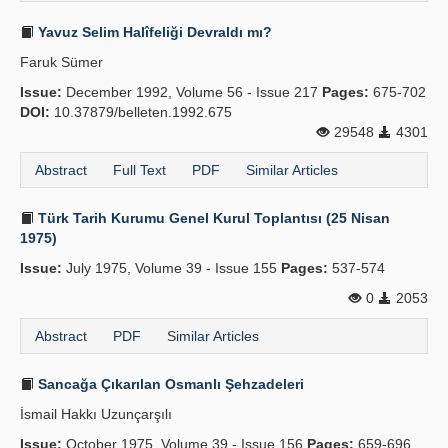
Yavuz Selim Halîfeliği Devraldı mı?
Faruk Sümer
Issue:
December 1992, Volume 56 - Issue 217
Pages:
675-702
DOI:
10.37879/belleten.1992.675
29548
4301
Abstract
Full Text
PDF
Similar Articles
Türk Tarih Kurumu Genel Kurul Toplantısı (25 Nisan
1975)
Issue:
July 1975, Volume 39 - Issue 155
Pages:
537-574
0
2053
Abstract
PDF
Similar Articles
Sancağa Çıkarılan Osmanlı Şehzadeleri
İsmail Hakkı Uzunçarşılı
Issue:
October 1975, Volume 39 - Issue 156
Pages:
659-696