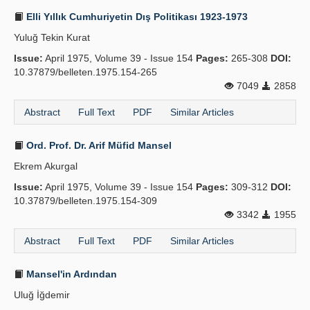
Elli Yıllık Cumhuriyetin Dış Politikası 1923-1973
Yuluğ Tekin Kurat
Issue:
April 1975, Volume 39 - Issue 154
Pages:
265-308
DOI:
10.37879/belleten.1975.154-265
7049
2858
Abstract
Full Text
PDF
Similar Articles
Ord. Prof. Dr. Arif Müfid Mansel
Ekrem Akurgal
Issue:
April 1975, Volume 39 - Issue 154
Pages:
309-312
DOI:
10.37879/belleten.1975.154-309
3342
1955
Abstract
Full Text
PDF
Similar Articles
Mansel'in Ardından
Uluğ İğdemir