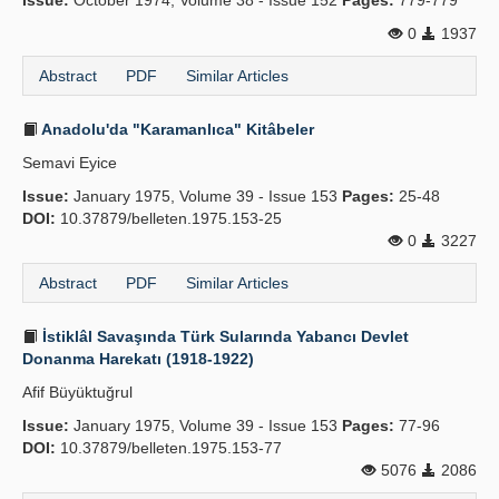
Issue:
October 1974, Volume 38 - Issue 152
Pages:
779-779
0
1937
Abstract
PDF
Similar Articles
Anadolu'da "Karamanlıca" Kitâbeler
Semavi Eyice
Issue:
January 1975, Volume 39 - Issue 153
Pages:
25-48
DOI:
10.37879/belleten.1975.153-25
0
3227
Abstract
PDF
Similar Articles
İstiklâl Savaşında Türk Sularında Yabancı Devlet
Donanma Harekatı (1918-1922)
Afif Büyüktuğrul
Issue:
January 1975, Volume 39 - Issue 153
Pages:
77-96
DOI:
10.37879/belleten.1975.153-77
5076
2086