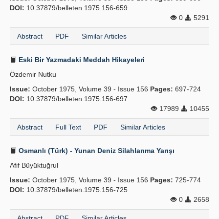
DOI:
10.37879/belleten.1975.156-659
0
5291
Abstract
PDF
Similar Articles
Eski Bir Yazmadaki Meddah Hikayeleri
Özdemir Nutku
Issue:
October 1975, Volume 39 - Issue 156
Pages:
697-724
DOI:
10.37879/belleten.1975.156-697
17989
10455
Abstract
Full Text
PDF
Similar Articles
Osmanlı (Türk) - Yunan Deniz Silahlanma Yarışı
Afif Büyüktuğrul
Issue:
October 1975, Volume 39 - Issue 156
Pages:
725-774
DOI:
10.37879/belleten.1975.156-725
0
2658
Abstract
PDF
Similar Articles