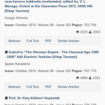
ceza kanunu hakkında incelemeler), edited by. V. L.
Menage, Oxferd at the Clarenden Press 1973, XXXII 340.
Publication Policies
[Kitap Tanıtımı]
Guidelines
Cengiz Orhonlu
Issue:
Contact Us
October 1974, Volume 38 - Issue 152
Pages:
751-756
3222
2353
Abstract
Full Text
PDF
Similar Articles
İnalcık'ın "The Ottoman Empire : The Classical Age 1300
- 1600" Adlı Eserinin Yankıları [Kitap Tanıtımı]
Şadan Karadeniz
Issue:
October 1974, Volume 38 - Issue 152
Pages:
767-770
4950
2321
Abstract
Full Text
PDF
Similar Articles
Prof. Dr. Kılıç Kökten'i Kaybettik