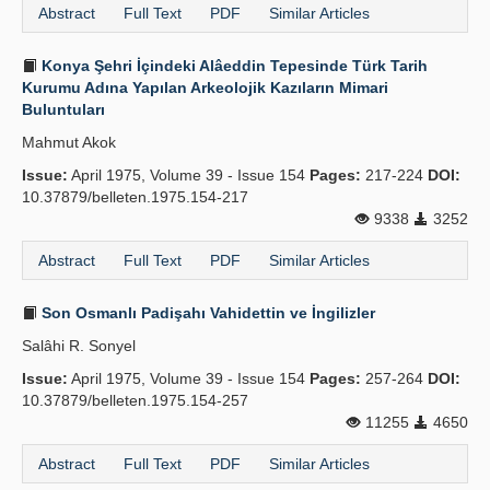
Abstract
Full Text
PDF
Similar Articles
Konya Şehri İçindeki Alâeddin Tepesinde Türk Tarih
Kurumu Adına Yapılan Arkeolojik Kazıların Mimari
Buluntuları
Mahmut Akok
Issue:
April 1975, Volume 39 - Issue 154
Pages:
217-224
DOI:
10.37879/belleten.1975.154-217
9338
3252
Abstract
Full Text
PDF
Similar Articles
Son Osmanlı Padişahı Vahidettin ve İngilizler
Salâhi R. Sonyel
Issue:
April 1975, Volume 39 - Issue 154
Pages:
257-264
DOI:
10.37879/belleten.1975.154-257
11255
4650
Abstract
Full Text
PDF
Similar Articles