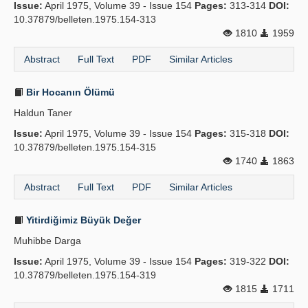
Issue:
April 1975, Volume 39 - Issue 154
Pages:
313-314
DOI:
10.37879/belleten.1975.154-313
1810
1959
Abstract
Full Text
PDF
Similar Articles
Bir Hocanın Ölümü
Haldun Taner
Issue:
April 1975, Volume 39 - Issue 154
Pages:
315-318
DOI:
10.37879/belleten.1975.154-315
1740
1863
Abstract
Full Text
PDF
Similar Articles
Yitirdiğimiz Büyük Değer
Muhibbe Darga
Issue:
April 1975, Volume 39 - Issue 154
Pages:
319-322
DOI:
10.37879/belleten.1975.154-319
1815
1711