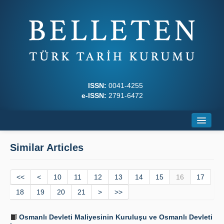
ISSN:
0041-4255
e-ISSN:
2791-6472
Home
Similar Articles
About
<<
Journal Boards
<
10
11
12
13
14
15
16
17
18
19
20
21
>
>>
Writing Rules
Osmanlı Devleti Maliyesinin Kuruluşu ve Osmanlı Devleti
Principles