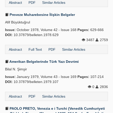
Abstract
PDF
Similar Articles
Preveze Muharebesine İlişkin Belgeler
Afif Büyüktuğrul
Issue:
October 1978, Volume 42 - Issue 168
Pages:
629-666
DOI:
10.37879/belleten.1978.629
3487
2759
Abstract
Full Text
PDF
Similar Articles
Amerikan Belgelerinde Türk Yazı Devrimi
Bilal N. Şimşir
Issue:
January 1979, Volume 43 - Issue 169
Pages:
107-214
DOI:
10.37879/belleten.1979.107
0
2836
Abstract
PDF
Similar Articles
PAOLO PRETO, Venezia e i Turchi (Venedik Cumhuriyeti