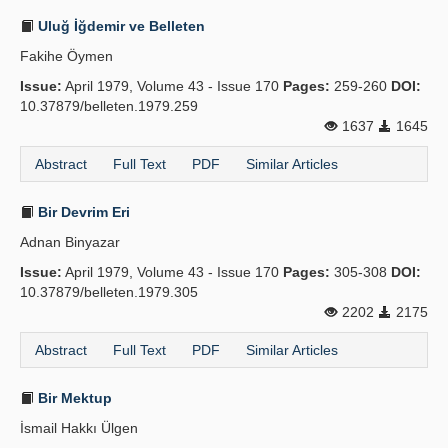
Uluğ İğdemir ve Belleten
Fakihe Öymen
Issue:
April 1979, Volume 43 - Issue 170
Pages:
259-260
DOI:
10.37879/belleten.1979.259
1637
1645
Abstract
Full Text
PDF
Similar Articles
Bir Devrim Eri
Adnan Binyazar
Issue:
April 1979, Volume 43 - Issue 170
Pages:
305-308
DOI:
10.37879/belleten.1979.305
2202
2175
Abstract
Full Text
PDF
Similar Articles
Bir Mektup
İsmail Hakkı Ülgen