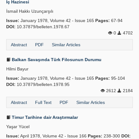
İç Hazinesi
Publication Policies
İsmail Hakkı Uzunçarşılı
Issue:
Guidelines
January 1978, Volume 42 - Issue 165
Pages:
67-94
DOI:
10.37879/belleten.1978.67
Contact Us
0
4702
Abstract
PDF
Similar Articles
Balkan Savaşında Türk Filosunun Durumu
Hilmi Bayur
Issue:
January 1978, Volume 42 - Issue 165
Pages:
95-104
DOI:
10.37879/belleten.1978.95
2612
2184
Abstract
Full Text
PDF
Similar Articles
Timur Tarihine dair Araştırmalar
Yaşar Yücel
Issue:
April 1978, Volume 42 - Issue 166
Pages:
238-300
DOI: