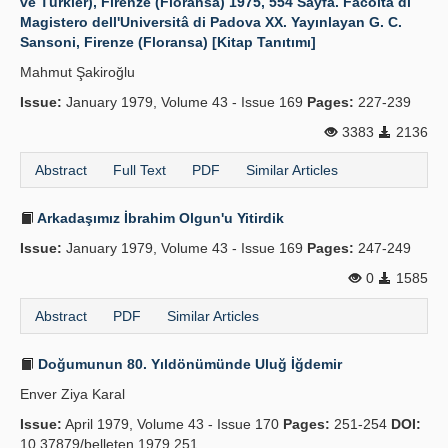
ve Türkler), Firenze (Floransa) 1975, 554 Sayfa. Facoltâ di
Magistero dell'Universitâ di Padova XX. Yayınlayan G. C.
Sansoni, Firenze (Floransa) [Kitap Tanıtımı]
Mahmut Şakiroğlu
Issue:
January 1979, Volume 43 - Issue 169
Pages:
227-239
3383
2136
Abstract
Full Text
PDF
Similar Articles
Arkadaşımız İbrahim Olgun'u Yitirdik
Issue:
January 1979, Volume 43 - Issue 169
Pages:
247-249
0
1585
Abstract
PDF
Similar Articles
Doğumunun 80. Yıldönümünde Uluğ İğdemir
Enver Ziya Karal
Issue:
April 1979, Volume 43 - Issue 170
Pages:
251-254
DOI:
10.37879/belleten.1979.251