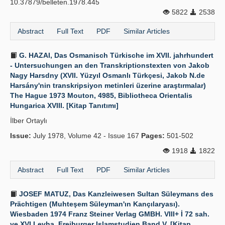
10.37879/belleten.1978.445
5822
2538
Abstract
Full Text
PDF
Similar Articles
G. HAZAI, Das Osmanisch Türkische im XVII. jahrhundert
- Untersuchungen an den Transkriptionstexten von Jakob
Nagy Harsdny (XVII. Yüzyıl Osmanlı Türkçesi, Jakob N.de
Harsány'nin transkripsiyon metinleri üzerine araştırmalar)
The Hague 1973 Mouton, 4985, Bibliotheca Orientalis
Hungarica XVIII. [Kitap Tanıtımı]
İlber Ortaylı
Issue:
July 1978, Volume 42 - Issue 167
Pages:
501-502
1918
1822
Abstract
Full Text
PDF
Similar Articles
JOSEF MATUZ, Das Kanzleiwesen Sultan Süleymans des
Prächtigen (Muhteşem Süleyman'ın Kançılaryası).
Wiesbaden 1974 Franz Steiner Verlag GMBH. VIII+ İ 72 sah.
ve XVI Levha. Freiburger Islamstudien Band V. [Kitap