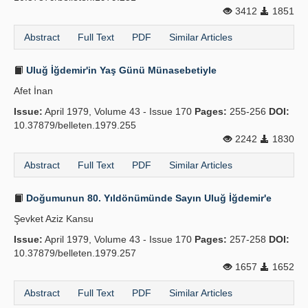
3412
1851
Abstract
Full Text
PDF
Similar Articles
Uluğ İğdemir'in Yaş Günü Münasebetiyle
Afet İnan
Issue:
April 1979, Volume 43 - Issue 170
Pages:
255-256
DOI:
10.37879/belleten.1979.255
2242
1830
Abstract
Full Text
PDF
Similar Articles
Doğumunun 80. Yıldönümünde Sayın Uluğ İğdemir'e
Şevket Aziz Kansu
Issue:
April 1979, Volume 43 - Issue 170
Pages:
257-258
DOI:
10.37879/belleten.1979.257
1657
1652
Abstract
Full Text
PDF
Similar Articles