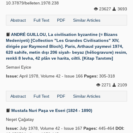
10.37879/belleten.1978.238
23627
3693
Abstract
Full Text
PDF
Similar Articles
ANDRÉ GUILLOU, La civilisation byzantine (= Bizans
Medeniyeti) [Collection "Les Grandes Civilisations" XIV,
dirigée par Raymond Bloch]. Paris, Arthaud yaymevi 1974,
620 sahife, metin dışı 206 siyah- beyaz (héliogravure) resim,
renkli 8 levha, 42 plân ve harita, ciltli. [Kitap Tanıtımı]
Semavi Eyice
Issue:
April 1978, Volume 42 - Issue 166
Pages:
305-318
2271
2109
Abstract
Full Text
PDF
Similar Articles
Mustafa Nuri Paşa ve Eseri (1824 - 1890)
Neşet Çağatay
Issue:
July 1978, Volume 42 - Issue 167
Pages:
445-464
DOI: