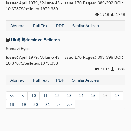
Issue:
April 1979, Volume 43 - Issue 170
Pages:
389-392
DOI:
10.37879/belleten.1979.389
1716
1748
Abstract
Full Text
PDF
Similar Articles
Uluğ İğdemir ve Belleten
Semavi Eyice
Issue:
April 1979, Volume 43 - Issue 170
Pages:
393-396
DOI:
10.37879/belleten.1979.393
2107
1886
Abstract
Full Text
PDF
Similar Articles
<<
<
10
11
12
13
14
15
16
17
18
19
20
21
>
>>