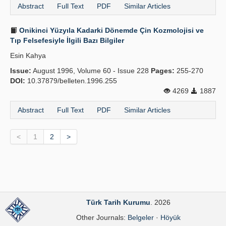
Abstract
Full Text
PDF
Similar Articles
Onikinci Yüzyıla Kadarki Dönemde Çin Kozmolojisi ve
Tıp Felsefesiyle İlgili Bazı Bilgiler
Esin Kahya
Issue:
August 1996, Volume 60 - Issue 228
Pages:
255-270
DOI:
10.37879/belleten.1996.255
4269
1887
Abstract
Full Text
PDF
Similar Articles
<
1
2
>
Türk Tarih Kurumu
. 2026
Other Journals:
Belgeler
·
Höyük