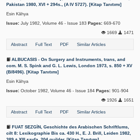
Pakistan 1980, XVI + 294s., (A IV 5727). [Kitap Tanıtımı]
Esin Kâhya
Issue:
July 1982, Volume 46 - Issue 183
Pages:
669-670
1669
1471
Abstract
Full Text
PDF
Similar Articles
ALBUCASIS - On Surgery and Instruments, trans, and
com. M. S. Spink and G. L. Lewis, London 1973, s. 850 + XV
(B/8496). [Kitap Tanıtımı]
Esin Kâhya
Issue:
October 1982, Volume 46 - Issue 184
Pages:
901-904
1926
1651
Abstract
Full Text
PDF
Similar Articles
FUAT SEZGİN, Geschichte des Arabischen Schriftlums,
cilt 8: Lexikographie Bis ca. 430 H., E. J. Brill, Leiden 1982,
389 + XIII sayfa, 204 guilder. [Kitap Tanıtımı]