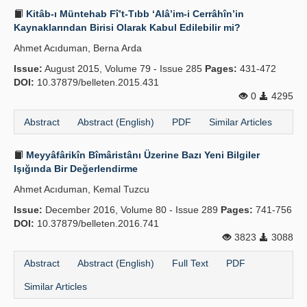
Kitâb-ı Müntehab Fî’t-Tıbb ‘Alâ’im-i Cerrâhîn’in
Kaynaklarından Birisi Olarak Kabul Edilebilir mi?
Ahmet Acıduman, Berna Arda
Issue:
August 2015, Volume 79 - Issue 285
Pages:
431-472
DOI:
10.37879/belleten.2015.431
0
4295
Abstract
Abstract (English)
PDF
Similar Articles
Meyyâfârikîn Bîmâristânı Üzerine Bazı Yeni Bilgiler
Işığında Bir Değerlendirme
Ahmet Acıduman, Kemal Tuzcu
Issue:
December 2016, Volume 80 - Issue 289
Pages:
741-756
DOI:
10.37879/belleten.2016.741
3823
3088
Abstract
Abstract (English)
Full Text
PDF
Similar Articles