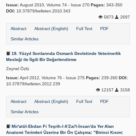
Issue:
August 2010, Volume 74 - Issue 270
Pages:
343-350
Publication Policies
DOI:
10.37879/belleten.2010.343
5873
2697
Guidelines
Abstract
Abstract (English)
Full Text
PDF
Contact Us
Similar Articles
19. Yüzyıl Sonlarında Osmanlı Devletinde Veteriner­lik
Mesleği ile İlgili Bir Değerlendirme
Zeynel Özlü
Issue:
April 2012, Volume 76 - Issue 275
Pages:
239-260
DOI:
10.37879/belleten.2012.239
12157
3158
Abstract
Abstract (English)
Full Text
PDF
Similar Articles
Mir'atül-Ebdan Fi Teşrih-I A'Zai'l-İnsan'da Yer Alan
Anatomi Terimleri Üzerine Bir Ön Çalışma: "Birinci Kısım: