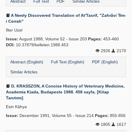
Abstract
Full Text
PDF
Similar Articles
A Newly Discovered Translation of At'Tasrif, "Zahrâvi 'İlm-
i Cerrah"
İlter Uzel
Issue:
August 1988, Volume 52 - Issue 203
Pages:
453-460
DOI:
10.37879/belleten.1988.453
2926
2170
Abstract (English)
Full Text (English)
PDF (English)
Similar Articles
D. KRASSZON, A Concise History of Veterinary Medicine,
Academia Kiada, Budapeste 1988. 458 sayfa. [Kitap
Tanıtımı]
Esin Kâhya
Issue:
December 1991, Volume 55 - Issue 214
Pages:
855-856
1805
1617