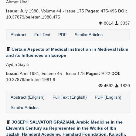
Ahmet Ünal
Issue:
July 1980, Volume 44 - Issue 175
Pages:
475-496
DOI:
10.37879/belleten.1980.475
8014
3337
Abstract
Full Text
PDF
Similar Articles
Certain Aspects of Medical Instruction in Medieval Islam
and its Influences on Europe
Aydın Sayılı
Issue:
April 1981, Volume 45 - Issue 178
Pages:
9-22
DOI:
10.37879/belleten.1981.9
4692
1820
Abstract (English)
Full Text (English)
PDF (English)
Similar Articles
JOSEPH SALVATOR GRAZIANI, Arabic Medicine in the
Eleventh Century as Represented in the Works of Ibn
Jazlah, Hamdard Academy, Hamdard Foundation, Karachi,