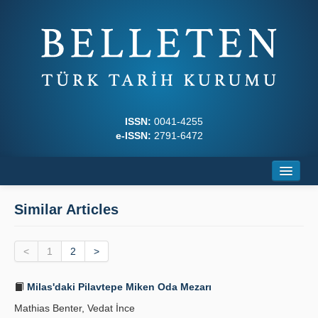
ISSN:
0041-4255
e-ISSN:
2791-6472
Home
Similar Articles
About
<
Journal Boards
1
2
>
Writing Rules
Milas'daki Pilavtepe Miken Oda Mezarı
Mathias Benter, Vedat İnce
Principles