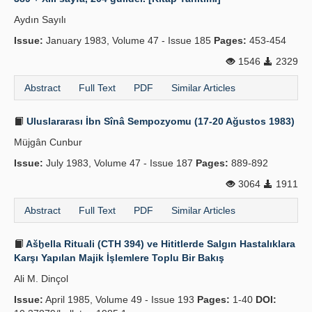
Aydın Sayılı
Issue:
January 1983, Volume 47 - Issue 185
Pages:
453-454
1546
2329
Abstract
Full Text
PDF
Similar Articles
Uluslararası İbn Sînâ Sempozyomu (17-20 Ağustos 1983)
Müjgân Cunbur
Issue:
July 1983, Volume 47 - Issue 187
Pages:
889-892
3064
1911
Abstract
Full Text
PDF
Similar Articles
Ašḫella Rituali (CTH 394) ve Hititlerde Salgın Hastalıklara
Karşı Yapılan Majik İşlemlere Toplu Bir Bakış
Ali M. Dinçol
Issue:
April 1985, Volume 49 - Issue 193
Pages:
1-40
DOI: