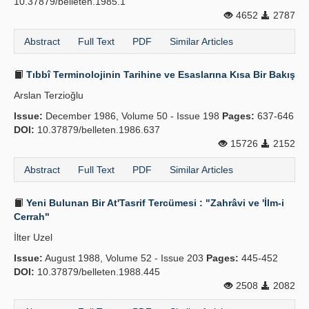
10.37879/belleten.1985.1
4652
2787
Abstract
Full Text
PDF
Similar Articles
Tıbbî Terminolojinin Tarihine ve Esaslarına Kısa Bir Bakış
Arslan Terzioğlu
Issue:
December 1986, Volume 50 - Issue 198
Pages:
637-646
DOI:
10.37879/belleten.1986.637
15726
2152
Abstract
Full Text
PDF
Similar Articles
Yeni Bulunan Bir At'Tasrif Tercümesi : "Zahrâvi ve 'İlm-i
Cerrah"
İlter Uzel
Issue:
August 1988, Volume 52 - Issue 203
Pages:
445-452
DOI:
10.37879/belleten.1988.445
2508
2082