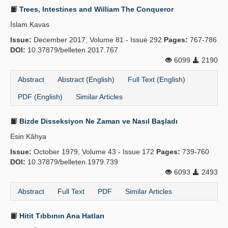
Trees, Intestines and William The Conqueror
İslam Kavas
Issue:
December 2017, Volume 81 - Issue 292
Pages:
767-786
DOI:
10.37879/belleten.2017.767
6099
2190
Abstract
Abstract (English)
Full Text (English)
PDF (English)
Similar Articles
Bizde Disseksiyon Ne Zaman ve Nasıl Başladı
Esin Kâhya
Issue:
October 1979, Volume 43 - Issue 172
Pages:
739-760
DOI:
10.37879/belleten.1979.739
6093
2493
Abstract
Full Text
PDF
Similar Articles
Hitit Tıbbının Ana Hatları