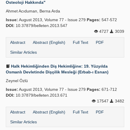
Osteoloji Hakkında"
Ahmet Acıduman, Berna Arda
Issue:
August 2013, Volume 77 - Issue 279
Pages:
547-572
DOI:
10.37879/belleten.2013.547
4727
3039
Abstract
Abstract (English)
Full Text
PDF
Similar Articles
Halk Hekimliğinden Diş Hekimliğine: 19. Yüzyılda
Osmanlı Devletinde Dişçilik Mesleği (Erbab-ı Esnan)
Zeynel Özlü
Issue:
August 2013, Volume 77 - Issue 279
Pages:
671-712
DOI:
10.37879/belleten.2013.671
17547
3482
Abstract
Abstract (English)
Full Text
PDF
Similar Articles