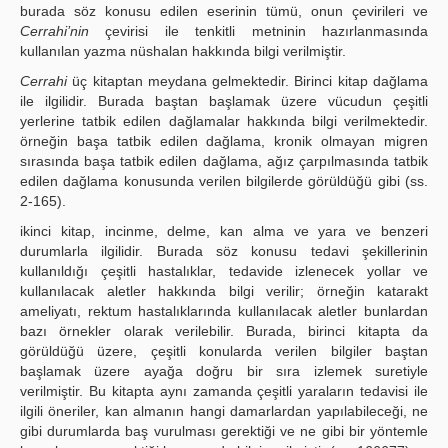
burada söz konusu edilen eserinin tümü, onun çevirileri ve
Cerrahi’nin
çevirisi ile tenkitli metninin hazırlanmasında
kullanılan yazma nüshalan hakkında bilgi verilmiştir.
Cerrahi
üç kitaptan meydana gelmektedir. Birinci kitap dağlama
ile ilgilidir. Burada baştan başlamak üzere vücudun çeşitli
yerlerine tatbik edilen dağlamalar hakkında bilgi verilmekte­dir.
örneğin başa tatbik edilen dağlama, kronik olmayan migren
sırasında başa tatbik edilen dağlama, ağız çarpılmasında tatbik
edilen dağlama konusunda verilen bilgilerde görüldüğü gibi (ss.
2-165).
ikinci kitap, incinme, delme, kan alma ve yara ve benzeri
durumlarla ilgilidir. Burada söz konusu tedavi şekillerinin
kullanıldığı çeşitli hastalıklar, tedavide izlenecek yollar ve
kullanılacak aletler hakkında bilgi verilir; örneğin katarakt
ameliyatı, rektum hastalıklarında kullanılacak aletler bunlardan
bazı örnekler olarak verilebilir. Burada, birinci kitapta da
görüldüğü üzere, çeşitli konularda verilen bilgiler baştan
başlamak üzere ayağa doğru bir sıra izlemek suretiyle
verilmiştir. Bu kitapta aynı zamanda çeşitli yaraların tedavisi ile
ilgili öneriler, kan almanın hangi damarlardan yapılabileceği, ne
gibi durumlarda baş vurulması gerektiği ve ne gibi bir yöntemle