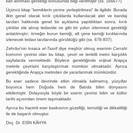
kan alınması gerektiği konusunda bilgi verilmiştir (ss. 166­677).
Üçüncü kitap “kemiklerin yerine yerleştirilmesi” ile ilgilidir. Burada
ilkin genel olarak kırık çıkıklarda kullanılacak alet ve bandaj
tarzları hakkında genel bir açıklama yapıldıktan sonra, kırık
çıkıklar ele alınıp tedavide ne gibi bir yolun izlenmesi gerektiği
anlatılmıştır; örneğin burun kemiği, alt çene kemiği kırıklarında
izlenecek tedavi tarzlarında görüldüğü gibi (ss. 678-837).
Zehrâvi’nin kısaca
el-Tasrif
diye meşhür olmuş eserinin
Cerrahi
kısmının çevirisi olan bu kitap, çeviri ve tenkitli metni karşılıklı
sayfalarda vermektedir. Böylece gerektiğinde orijinal Arapça
metinle çevirisini karşılaştırmak mümkün olmaktadır. Ayrıca
gerektiğinde Arapça metinden de yararlanmak mümkündür.
Bu eser sadece devrinde etkin olmakla kalmamış, yüzyıllar
boyunca hem Doğuda hem de Batıda bilim dünyasını
etkilemiştir. Dolayısıyla böyle bir eserin çevirisi bilim ve kültür
tarihi açısından önem taşımaktadır.
Ayrıca bu hacimli eser baskısının güzelliği, temizliği ve dikkatliliği
ile de başarılı olmuştur.
Doç. Dr. ESİN KÂHYA