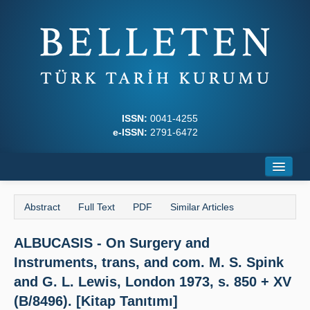
ISSN:
0041-4255
e-ISSN:
2791-6472
Home
Abstract
Full Text
PDF
Similar Articles
About
ALBUCASIS - On Surgery and
Journal Boards
Instruments, trans, and com. M. S. Spink
Writing Rules
and G. L. Lewis, London 1973, s. 850 + XV
(B/8496). [Kitap Tanıtımı]
Principles