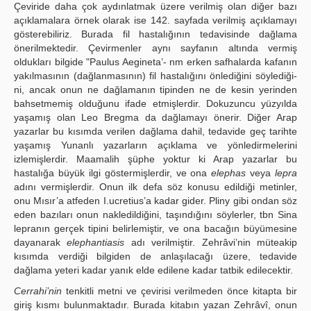
Çeviride daha çok aydınlatmak üzere verilmiş olan diğer bazı
açıklamalara örnek olarak ise 142. sayfada verilmiş açıklamayı
gösterebiliriz. Burada fil hastalığının tedavisinde dağlama
önerilmektedir. Çevirmenler aynı sayfanın altında vermiş
oldukları bilgide "Paulus Aegineta’- nm erken safhalarda kafanın
yakılmasının (dağlanmasının) fil hastalığını önlediğini söylediği­
ni, ancak onun ne dağlamanın tipinden ne de kesin yerinden
bahsetmemiş olduğunu ifade etmişlerdir. Dokuzuncu yüzyılda
yaşamış olan Leo Bregma da dağlamayı önerir. Diğer Arap
yazarlar bu kısımda verilen dağlama dahil, tedavide geç tarihte
yaşamış Yunanlı yazarların açıklama ve yönledirmelerini
izlemişlerdir. Maamalih şüphe yoktur ki Arap yazarlar bu
hastalığa büyük ilgi göstermişlerdir, ve ona
elephas
veya
lepra
adını vermişlerdir. Onun ilk defa söz konusu edildiği metinler,
onu Mısır’a atfeden I.ucretius’a kadar gider. Pliny gibi ondan söz
eden bazıları onun nakledildiğini, taşındığını söylerler, tbn Sina
lepranın gerçek tipini belirlemiştir, ve ona bacağın büyümesine
dayanarak
elephantiasis
adı verilmiştir. Zehrâvi’nin müteakip
kısımda verdiği bilgiden de anlaşılacağı üzere, tedavide
dağlama yeteri kadar yanık elde edilene kadar tatbik edilecektir.
Cerrahi’nin
tenkitli metni ve çevirisi verilmeden önce kitapta bir
giriş kısmı bulunmaktadır. Burada kitabın yazan Zehrâvî, onun