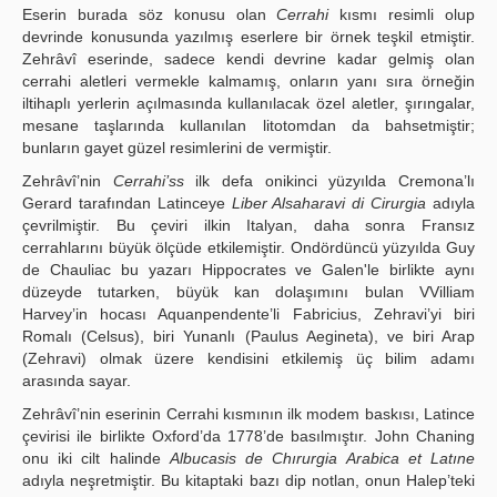
Eserin burada söz konusu olan
Cerrahi
kısmı resimli olup
devrinde konusunda yazılmış eserlere bir örnek teşkil etmiştir.
Zehrâvî eserinde, sadece kendi devrine kadar gelmiş olan
cerrahi aletleri vermekle kalmamış, onların yanı sıra örneğin
iltihaplı yerlerin açılmasında kullanılacak özel aletler, şırıngalar,
mesane taşlarında kullanılan litotomdan da bahsetmiştir;
bunların gayet güzel resimlerini de vermiştir.
Zehrâvî’nin
Cerrahi’ss
ilk defa onikinci yüzyılda Cremona’lı
Gerard tarafından Latinceye
Liber Alsaharavi di Cirurgia
adıyla
çevrilmiştir. Bu çeviri ilkin Italyan, daha sonra Fransız
cerrahlarını büyük ölçüde etkilemiştir. Ondördüncü yüzyılda Guy
de Chauliac bu yazarı Hippocrates ve Galen'le birlikte aynı
düzeyde tutarken, büyük kan dolaşımını bulan VVilliam
Harvey’in hocası Aquanpendente’li Fabricius, Zehravi’yi biri
Romalı (Celsus), biri Yunanlı (Paulus Aegineta), ve biri Arap
(Zehravi) olmak üzere kendisini etkilemiş üç bilim adamı
arasında sayar.
Zehrâvî’nin eserinin Cerrahi kısmının ilk modem baskısı, Latince
çevirisi ile birlikte Oxford’da 1778’de basılmıştır. John Chaning
onu iki cilt halinde
Albucasis de Chırurgia Arabica et Latıne
adıyla neşretmiştir. Bu kitaptaki bazı dip notlan, onun Halep’teki