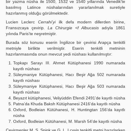
bir yazma nüsha ile 1500, 1532 ve 1540 yıllarında Venedik'te
basılmış Latince nüshalarından yararlanılmak suretiyle
hazırlanmış olduğu görülmektedir.
Lucien Leclerc
Cerrahi’yi
ilk defa modern dillerden birine,
Fransızcaya çevirip.
La Chirurgie <f Albucasis
adıyla 1861
yılında Paris’te neşretmiştir.
Burada söz konusu eserin İngilizce bir çevirisi Arapça tenkitli
metniyle birlikte verilmiştir. Eserin tenkitli metninin
hazırlanmasında onun mevcut yedi nüshası kullanılmıştır:
Topkapı Sarayı III. Ahmet Kütüphanesi 1990 numarada
kayıtlı nüshası
Süleymaniye Kütüphanesi, Hacı Beşir Ağa 502 numarada
kayıtlı nüshası
Süleymaniye Kütüphanesi, Hacı Beşir Ağa 503 numarada
kayıtlı nüshası
Beyazıt kütüphanesi, Veliyüddin Efendi 2491’de kayıtlı nüsha
Patna’da Khuda Baksh Kütüphanesi 2416’da kayıtlı nüsha
Oxford, Bodleian Kütühanesi, H. Huntingtan 156’da kayıtlı
nüsha
Oxford, Bodleian Kütühanesi, M. Marsh 54’de kayıtlı nüsha
Çevirmenler M. S. Spink ve G. L. Lcvvis tenkitli metni hazırlarken