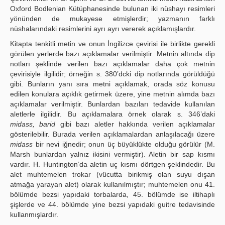
Oxford Bodlenian Kütüphanesinde bulunan iki nüshayı resimleri
yönünden de mukayese etmişlerdir; yazmanın farklı
nüshalarındaki resimlerini ayrı ayrı vererek açıklamışlardır.
Kitapta tenkitli metin ve onun İngilizce çevirisi ile birlikte gerekli
görülen yerlerde bazı açıklamalar verilmiştir. Metnin altında dip
notları şeklinde verilen bazı açıklamalar daha çok metnin
çevirisiyle ilgilidir; örneğin s. 380’dcki dip notlarında görüldüğü
gibi. Bunların yanı sıra metni açıklamak, orada söz konusu
edilen konulara açıklık getirmek üzere, yine metnin alımda bazı
açıklamalar verilmiştir. Bunlardan bazıları tedavide kullanılan
aletlerle ilgilidir. Bu açıklamalara örnek olarak s. 346’daki
midass, barid
gibi bazı aletler hakkında verilen açıklamalar
gösterilebilir. Burada verilen açıklamalardan anlaşılacağı üzere
midass
bir nevi iğnedir; onun üç büyüklükte olduğu görülür (M.
Marsh bunlardan yalnız ikisini vermiştir). Aletin bir sap kısmı
vardır. H. Huntington’da aletin uç kısmı dörtgen şeklindedir. Bu
alet muhtemelen trokar (vücutta birikmiş olan suyu dışan
atmağa yarayan alet) olarak kullanılmıştır; muhtemelen onu 41.
bölümde bezsi yapıdaki torbalarda, 45. bölümde ise iltihaplı
şişlerde ve 44. bölümde yine bezsi yapıdaki guitre tedavisinde
kullanmışlardır.