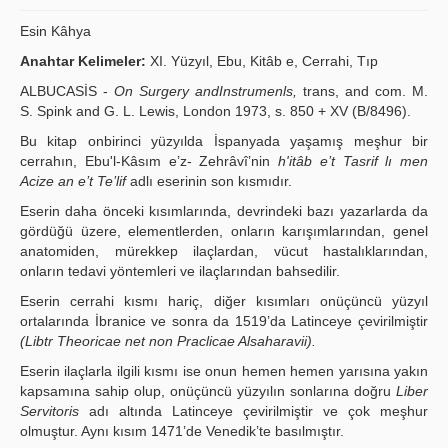
Publication Policies
Esin Kâhya
Anahtar Kelimeler:
XI. Yüzyıl, Ebu, Kitâb e, Cerrahi, Tıp
Guidelines
ALBUCASİS -
On Surgery andInstrumenls,
trans, and com. M.
Contact Us
S. Spink and G. L. Lewis, London 1973, s. 850 + XV (B/8496).
Bu kitap onbirinci yüzyılda İspanyada yaşamış meşhur bir
cerrahın, Ebu'l-Kâsım e’z- Zehrâvî’nin
h'itâb e’t Tasrif lı men
Acize an e’t Te’lif
adlı eserinin son kısmıdır.
Eserin daha önceki kısımlarında, devrindeki bazı yazarlarda da
gördüğü üzere, elementlerden, onların karışımlarından, genel
anatomiden, mürekkep ilaçlardan, vücut hastalıklarından,
onların tedavi yöntemleri ve ilaçlarından bahsedilir.
Eserin cerrahi kısmı hariç, diğer kısımları onüçüncü yüzyıl
ortalarında İbranice ve sonra da 1519’da Latinceye çevirilmiştir
(Libtr Theoricae net non Praclicae Alsaharavii).
Eserin ilaçlarla ilgili kısmı ise onun hemen hemen yarısına yakın
kapsamına sahip olup, onüçüncü yüzyılın sonlarına doğru
Liber
Servitoris
adı altında Latinceye çevirilmiştir ve çok meşhur
olmuştur. Aynı kısım 1471’de Venedik’te basılmıştır.