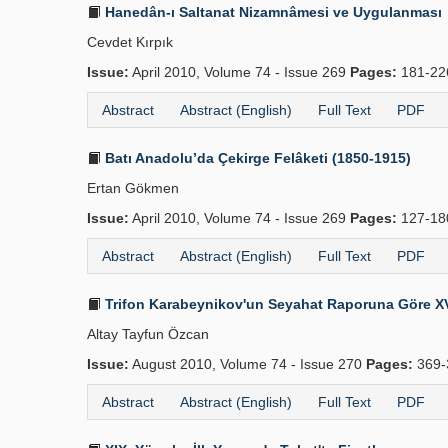
Hanedân-ı Saltanat Nizamnâmesi ve Uygulanması
Cevdet Kırpık
Issue:
April 2010, Volume 74 - Issue 269
Pages:
181-2
Abstract
Abstract (English)
Full Text
PDF
Batı Anadolu’da Çekirge Felâketi (1850-1915)
Ertan Gökmen
Issue:
April 2010, Volume 74 - Issue 269
Pages:
127-1
Abstract
Abstract (English)
Full Text
PDF
Trifon Karabeynikov'un Seyahat Raporuna Göre XV
Altay Tayfun Özcan
Issue:
August 2010, Volume 74 - Issue 270
Pages:
369-
Abstract
Abstract (English)
Full Text
PDF