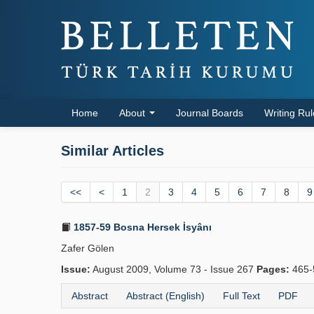
Home
About
Journal Boards
Writing Ru
Similar Articles
<<
<
1
2
3
4
5
6
7
8
9
1857-59 Bosna Hersek İsyânı
Zafer Gölen
Issue:
August 2009, Volume 73 - Issue 267
Pages:
465-
Abstract
Abstract (English)
Full Text
PDF