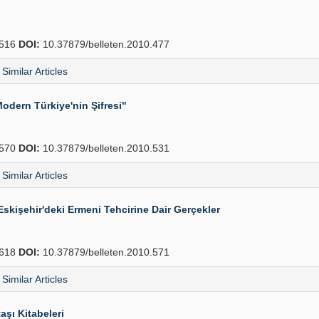
516
DOI:
10.37879/belleten.2010.477
Similar Articles
odern Türkiye'nin Şifresi"
570
DOI:
10.37879/belleten.2010.531
Similar Articles
 Eskişehir'deki Ermeni Tehcirine Dair Gerçekler
618
DOI:
10.37879/belleten.2010.571
Similar Articles
şı Kitabeleri