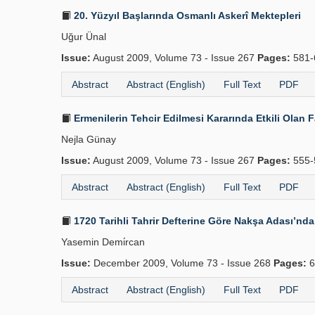
20. Yüzyıl Başlarında Osmanlı Askerî Mektepleri
Uğur Ünal
Issue:
August 2009, Volume 73 - Issue 267
Pages:
581-
Abstract
Abstract (English)
Full Text
PDF
Ermenilerin Tehcir Edilmesi Kararında Etkili Olan 
Nejla Günay
Issue:
August 2009, Volume 73 - Issue 267
Pages:
555-
Abstract
Abstract (English)
Full Text
PDF
1720 Tarihli Tahrir Defterine Göre Nakşa Adası’n
Yasemin Demi̇rcan
Issue:
December 2009, Volume 73 - Issue 268
Pages:
6
Abstract
Abstract (English)
Full Text
PDF