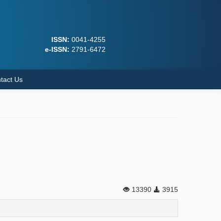
ISSN:
0041-4255
e-ISSN:
2791-6472
tact Us
13390
3915