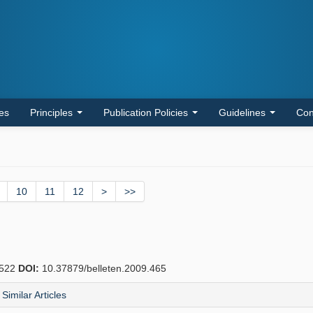
les
Principles
Publication Policies
Guidelines
Con
10
11
12
>
>>
522
DOI:
10.37879/belleten.2009.465
Similar Articles