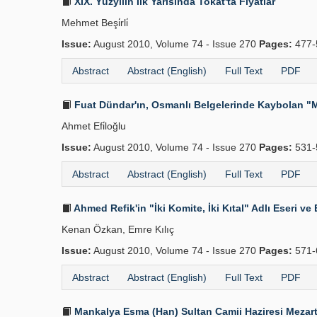
XIX. Yüzyılın İlk Yarısında Tokat'ta Fiyatlar
Mehmet Beşi̇rli̇
Issue:
August 2010, Volume 74 - Issue 270
Pages:
477-
Abstract
Abstract (English)
Full Text
PDF
Fuat Dündar'ın, Osmanlı Belgelerinde Kaybolan "M
Ahmet Efi̇loğlu
Issue:
August 2010, Volume 74 - Issue 270
Pages:
531-
Abstract
Abstract (English)
Full Text
PDF
Ahmed Refik'in "İki Komite, İki Kıtal" Adlı Eseri ve
Kenan Özkan, Emre Kılıç
Issue:
August 2010, Volume 74 - Issue 270
Pages:
571-
Abstract
Abstract (English)
Full Text
PDF
Mankalya Esma (Han) Sultan Camii Haziresi Mezarta