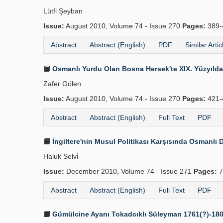
Lütfi Şeyban
Issue:
August 2010, Volume 74 - Issue 270
Pages:
389-
Abstract
Abstract (English)
PDF
Similar Artic
Osmanlı Yurdu Olan Bosna Hersek'te XIX. Yüzyıldak
Zafer Gölen
Issue:
August 2010, Volume 74 - Issue 270
Pages:
421-
Abstract
Abstract (English)
Full Text
PDF
İngiltere'nin Musul Politikası Karşısında Osmanlı D
Haluk Selvi̇
Issue:
December 2010, Volume 74 - Issue 271
Pages:
7
Abstract
Abstract (English)
Full Text
PDF
Gümülcine Ayanı Tokadcıklı Süleyman 1761(?)-18