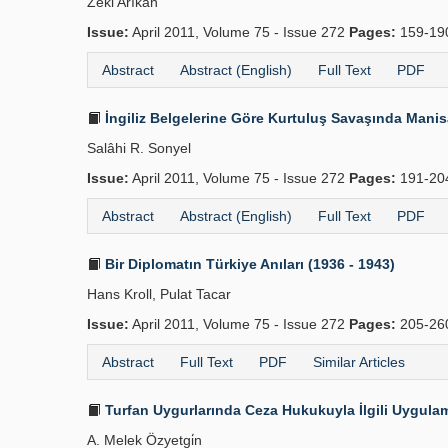
Zeki Arıkan
Issue:
April 2011, Volume 75 - Issue 272
Pages:
159-1
Abstract
Abstract (English)
Full Text
PDF
İngiliz Belgelerine Göre Kurtuluş Savaşında Manis
Salâhi R. Sonyel
Issue:
April 2011, Volume 75 - Issue 272
Pages:
191-2
Abstract
Abstract (English)
Full Text
PDF
Bir Diplomatın Türkiye Anıları (1936 - 1943)
Hans Kroll, Pulat Tacar
Issue:
April 2011, Volume 75 - Issue 272
Pages:
205-2
Abstract
Full Text
PDF
Similar Articles
Turfan Uygurlarında Ceza Hukukuyla İlgili Uygula
A. Melek Özyetgi̇n