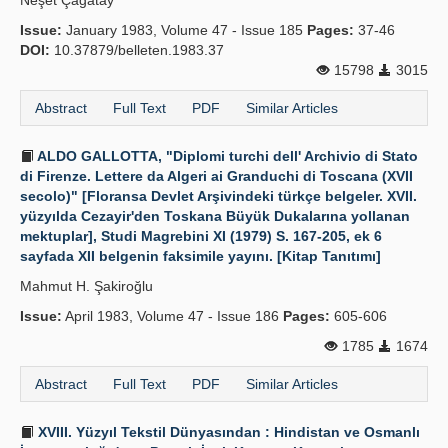
Neşet Çağatay
Issue:
January 1983, Volume 47 - Issue 185
Pages:
37-46
DOI:
10.37879/belleten.1983.37
15798
3015
Abstract
Full Text
PDF
Similar Articles
ALDO GALLOTTA, "Diplomi turchi dell' Archivio di Stato
di Firenze. Lettere da Algeri ai Granduchi di Toscana (XVII
secolo)" [Floransa Devlet Arşivindeki türkçe belgeler. XVII.
yüzyılda Cezayir'den Toskana Büyük Dukalarına yollanan
mektuplar], Studi Magrebini XI (1979) S. 167-205, ek 6
sayfada XII belgenin faksimile yayını. [Kitap Tanıtımı]
Mahmut H. Şakiroğlu
Issue:
April 1983, Volume 47 - Issue 186
Pages:
605-606
1785
1674
Abstract
Full Text
PDF
Similar Articles
XVIII. Yüzyıl Tekstil Dünyasından : Hindistan ve Osmanlı