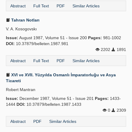
Abstract
Full Text
PDF
Similar Articles
Tahran Notları
V. A. Kosogovskı
Issue:
August 1987, Volume 51 - Issue 200
Pages:
981-1002
DOI:
10.37879/belleten.1987.981
2202
1891
Abstract
Full Text
PDF
Similar Articles
XVI ve XVII. Yüzyılda Osmanlı İmparatorluğu ve Asya
Ticareti
Robert Mantran
Issue:
December 1987, Volume 51 - Issue 201
Pages:
1433-
1444
DOI:
10.37879/belleten.1987.1433
0
2309
Abstract
PDF
Similar Articles