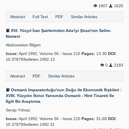
1807
1620
Abstract
Full Text
PDF
Similar Articles
XVI. Yüzyıl İran Şairlerinden Ada'iyi Şirazi'nin Selim-
Namesi
Abdüsselam Bilgen
Issue:
April 1992, Volume 56 - Issue 215
Pages:
13-30
DOI:
10.37879/belleten.1992.13
0
2183
Abstract
PDF
Similar Articles
Osmanlı İmparatorluğu'nun Doğu ile Ekonomik İlişkileri :
XVIII. Yüzyılın İkinci Yarısında Osmanlı - Hint Ticareti İle
İlgili Bir Araştırma
Serap Yılmaz
Issue:
April 1992, Volume 56 - Issue 215
Pages:
31-68
DOI:
10.37879/belleten.1992.31