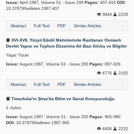
Issue:
April 1987, Volume 51 - Issue 199
Pages:
407-416
DOI:
10.37879/belleten.1987.407
3844
2228
Abstract
Full Text
PDF
Similar Articles
XVI-XVII. Yüzyıl Edebî Metinlerinde Rastlanan Osmanlı
Devlet Yapısı ve Toplum Düzenine Ait Bazı Görüş ve Bilgiler
Yaşar Yücel
Issue:
August 1987, Volume 51 - Issue 200
Pages:
897-926
4776
2192
Abstract
Full Text
PDF
Similar Articles
Timurlular'ın Şiraz'da Bilim ve Sanat Koruyuculuğu
J. Aubın
Issue:
August 1987, Volume 51 - Issue 200
Pages:
965-980
DOI:
10.37879/belleten.1987.965
4406
2232