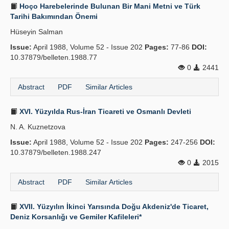
Hoço Harebelerinde Bulunan Bir Mani Metni ve Türk
Tarihi Bakımından Önemi
Hüseyin Salman
Issue:
April 1988, Volume 52 - Issue 202
Pages:
77-86
DOI:
10.37879/belleten.1988.77
0
2441
Abstract
PDF
Similar Articles
XVI. Yüzyılda Rus-İran Ticareti ve Osmanlı Devleti
N. A. Kuznetzova
Issue:
April 1988, Volume 52 - Issue 202
Pages:
247-256
DOI:
10.37879/belleten.1988.247
0
2015
Abstract
PDF
Similar Articles
XVII. Yüzyılın İkinci Yarısında Doğu Akdeniz'de Ticaret,
Deniz Korsanlığı ve Gemiler Kafileleri*