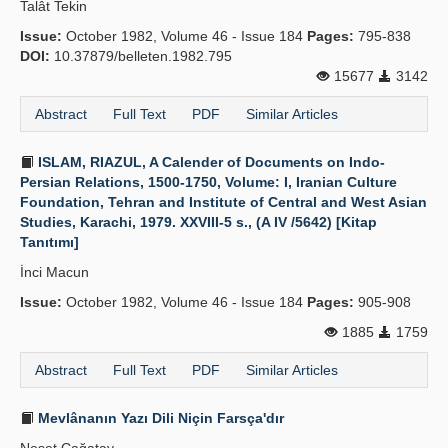
Talât Tekin
Publication Policies
Issue:
October 1982, Volume 46 - Issue 184
Pages:
795-838
DOI:
10.37879/belleten.1982.795
Guidelines
15677
3142
Contact Us
Abstract
Full Text
PDF
Similar Articles
ISLAM, RIAZUL, A Calender of Documents on Indo-
Persian Relations, 1500-1750, Volume: I, Iranian Culture
Foundation, Tehran and Institute of Central and West Asian
Studies, Karachi, 1979. XXVIII-5 s., (A IV /5642) [Kitap
Tanıtımı]
İnci Macun
Issue:
October 1982, Volume 46 - Issue 184
Pages:
905-908
1885
1759
Abstract
Full Text
PDF
Similar Articles
Mevlânanın Yazı Dili Niçin Farsça'dır