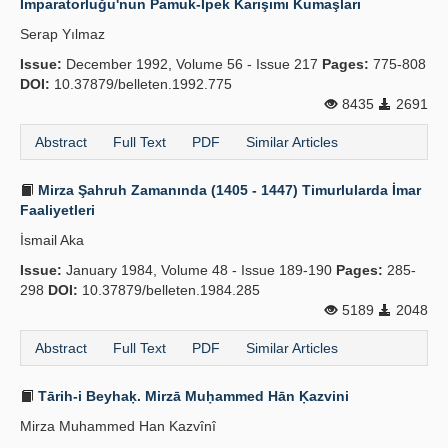
İmparatorluğu'nun Pamuk-İpek Karışımı Kumaşları
Serap Yılmaz
Issue:
December 1992, Volume 56 - Issue 217
Pages:
775-808
DOI:
10.37879/belleten.1992.775
8435
2691
Abstract
Full Text
PDF
Similar Articles
Mirza Şahruh Zamanında (1405 - 1447) Timurlularda İmar
Faaliyetleri
İsmail Aka
Issue:
January 1984, Volume 48 - Issue 189-190
Pages:
285-
298
DOI:
10.37879/belleten.1984.285
5189
2048
Abstract
Full Text
PDF
Similar Articles
Tārih-i Beyhaḳ. Mirzā Muḥammed Hān Ḳazvini
Mirza Muhammed Han Kazvînî