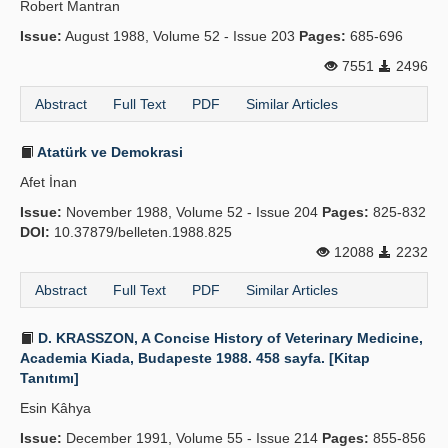
Robert Mantran
Issue:
August 1988, Volume 52 - Issue 203
Pages:
685-696
7551
2496
Abstract
Full Text
PDF
Similar Articles
Atatürk ve Demokrasi
Afet İnan
Issue:
November 1988, Volume 52 - Issue 204
Pages:
825-832
DOI:
10.37879/belleten.1988.825
12088
2232
Abstract
Full Text
PDF
Similar Articles
D. KRASSZON, A Concise History of Veterinary Medicine,
Academia Kiada, Budapeste 1988. 458 sayfa. [Kitap
Tanıtımı]
Esin Kâhya
Issue:
December 1991, Volume 55 - Issue 214
Pages:
855-856