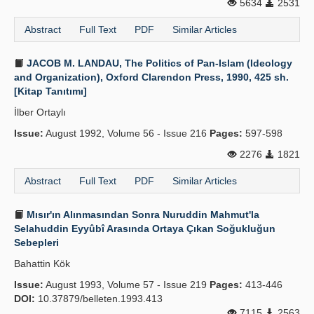
5634
2531
Abstract
Full Text
PDF
Similar Articles
JACOB M. LANDAU, The Politics of Pan-Islam (Ideology
and Organization), Oxford Clarendon Press, 1990, 425 sh.
[Kitap Tanıtımı]
İlber Ortaylı
Issue:
August 1992, Volume 56 - Issue 216
Pages:
597-598
2276
1821
Abstract
Full Text
PDF
Similar Articles
Mısır'ın Alınmasından Sonra Nuruddin Mahmut'la
Selahuddin Eyyûbî Arasında Ortaya Çıkan Soğukluğun
Sebepleri
Bahattin Kök
Issue:
August 1993, Volume 57 - Issue 219
Pages:
413-446
DOI:
10.37879/belleten.1993.413
7115
2563