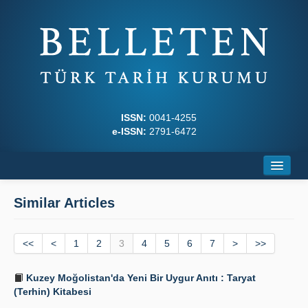
ISSN:
0041-4255
e-ISSN:
2791-6472
Home
Similar Articles
About
<<
Journal Boards
<
1
2
3
4
5
6
7
>
>>
Writing Rules
Kuzey Moğolistan'da Yeni Bir Uygur Anıtı : Taryat
(Terhin) Kitabesi
Principles