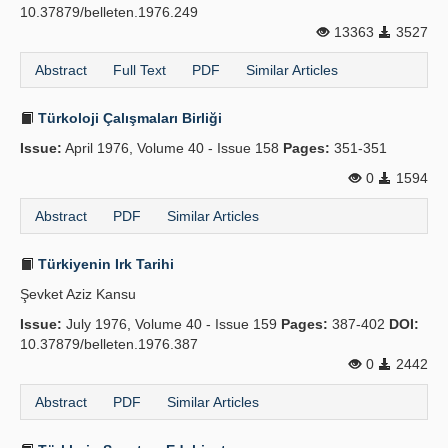
10.37879/belleten.1976.249
13363
3527
Abstract
Full Text
PDF
Similar Articles
Türkoloji Çalışmaları Birliği
Issue:
April 1976, Volume 40 - Issue 158
Pages:
351-351
0
1594
Abstract
PDF
Similar Articles
Türkiyenin Irk Tarihi
Şevket Aziz Kansu
Issue:
July 1976, Volume 40 - Issue 159
Pages:
387-402
DOI:
10.37879/belleten.1976.387
0
2442
Abstract
PDF
Similar Articles