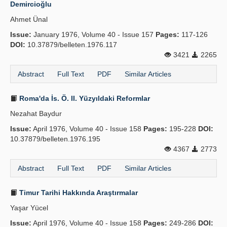
Demircioğlu
Ahmet Ünal
Issue:
January 1976, Volume 40 - Issue 157
Pages:
117-126
DOI:
10.37879/belleten.1976.117
3421
2265
Abstract
Full Text
PDF
Similar Articles
Roma'da İs. Ö. II. Yüzyıldaki Reformlar
Nezahat Baydur
Issue:
April 1976, Volume 40 - Issue 158
Pages:
195-228
DOI:
10.37879/belleten.1976.195
4367
2773
Abstract
Full Text
PDF
Similar Articles
Timur Tarihi Hakkında Araştırmalar
Yaşar Yücel
Issue:
April 1976, Volume 40 - Issue 158
Pages:
249-286
DOI: