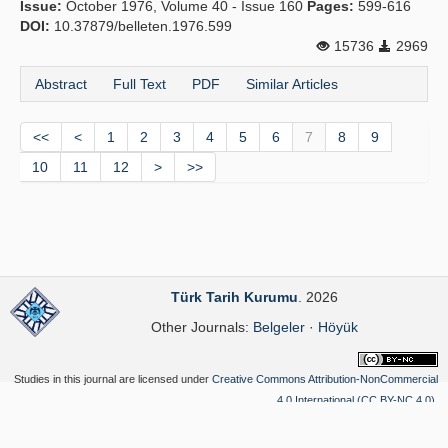
Issue:
October 1976, Volume 40 - Issue 160
Pages:
599-616
DOI:
10.37879/belleten.1976.599
15736
2969
Abstract
Full Text
PDF
Similar Articles
<<
<
1
2
3
4
5
6
7
8
9
10
11
12
>
>>
Türk Tarih Kurumu
. 2026
Other Journals:
Belgeler
·
Höyük
Studies in this journal are licensed under
Creative Commons Attribution-NonCommercial
4.0 International (CC BY-NC 4.0)
.
Yazılım Parkı - Scientific Journal Publishing and Management System