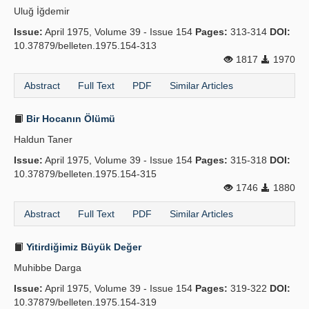
Uluğ İğdemir
Publication Policies
Issue:
April 1975, Volume 39 - Issue 154
Pages:
313-314
DOI:
10.37879/belleten.1975.154-313
Guidelines
1817
1970
Contact Us
Abstract
Full Text
PDF
Similar Articles
Bir Hocanın Ölümü
Haldun Taner
Issue:
April 1975, Volume 39 - Issue 154
Pages:
315-318
DOI:
10.37879/belleten.1975.154-315
1746
1880
Abstract
Full Text
PDF
Similar Articles
Yitirdiğimiz Büyük Değer
Muhibbe Darga
Issue:
April 1975, Volume 39 - Issue 154
Pages:
319-322
DOI:
10.37879/belleten.1975.154-319