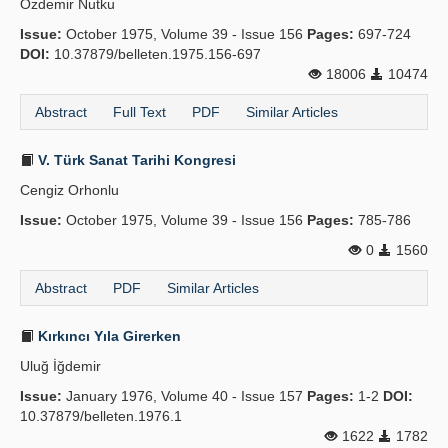
Özdemir Nutku
Issue:
October 1975, Volume 39 - Issue 156
Pages:
697-724
DOI:
10.37879/belleten.1975.156-697
18006
10474
Abstract
Full Text
PDF
Similar Articles
V. Türk Sanat Tarihi Kongresi
Cengiz Orhonlu
Issue:
October 1975, Volume 39 - Issue 156
Pages:
785-786
0
1560
Abstract
PDF
Similar Articles
Kırkıncı Yıla Girerken
Uluğ İğdemir
Issue:
January 1976, Volume 40 - Issue 157
Pages:
1-2
DOI:
10.37879/belleten.1976.1
1622
1782