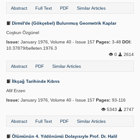
Abstract
Full Text
PDF
Similar Articles
Dirmil'de (Gökçebel) Bulunmuş Geometrik Kaplar
Coşkun Özgünel
Issue:
January 1976, Volume 40 - Issue 157
Pages:
3-48
DOI:
10.37879/belleten.1976.3
0
2614
Abstract
PDF
Similar Articles
İlkçağ Tarihinde Kıbrıs
Afif Erzen
Issue:
January 1976, Volume 40 - Issue 157
Pages:
93-116
5343
2747
Abstract
Full Text
PDF
Similar Articles
Ölümünün 4. Yıldönümü Dolayısıyle Prof. Dr. Halil