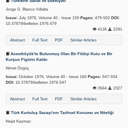
Türklerin Sanat ve Edebiyatı
Jorge G. Blanco Vıllalta
Issue:
July 1976, Volume 40 - Issue 159
Pages:
479-502
DOI:
10.37879/belleten.1976.479
4135
2291
Abstract
Full Text
PDF
Similar Articles
Acemhöyük'te Bulunmuş Olan Bir Fildişi Kutu ve Bir
Kurşun Figürin Kalıbı
Nimet Özgüç
Issue:
October 1976, Volume 40 - Issue 160
Pages:
547-554
DOI:
10.37879/belleten.1976.547
3564
2327
Abstract
Full Text
PDF
Similar Articles
Türk Kurtuluş Savaşı'nın Tarihsel Konumu ve Niteliği
Nejat Kaymaz