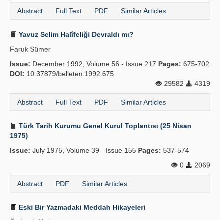
Abstract
Full Text
PDF
Similar Articles
Yavuz Selim Halîfeliği Devraldı mı?
Faruk Sümer
Issue:
December 1992, Volume 56 - Issue 217
Pages:
675-702
DOI:
10.37879/belleten.1992.675
29582
4319
Abstract
Full Text
PDF
Similar Articles
Türk Tarih Kurumu Genel Kurul Toplantısı (25 Nisan
1975)
Issue:
July 1975, Volume 39 - Issue 155
Pages:
537-574
0
2069
Abstract
PDF
Similar Articles
Eski Bir Yazmadaki Meddah Hikayeleri