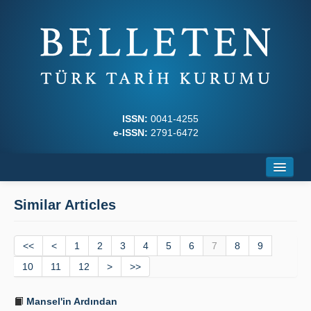
ISSN:
0041-4255
e-ISSN:
2791-6472
Home
Similar Articles
About
<<
Journal Boards
<
1
2
3
4
5
6
7
8
9
10
11
12
>
>>
Writing Rules
Mansel'in Ardından
Principles