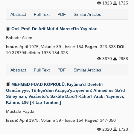
1823
1725
Abstract
Full Text
PDF
Similar Articles
Ord. Prof. Dr. Arif Müfid Mansel'in Yayınları
Bahadır Alkım
Issue:
April 1975, Volume 39 - Issue 154
Pages:
323-338
DOI:
10.37879/belleten.1975.154-323
3670
2988
Abstract
Full Text
PDF
Similar Articles
MEHMED FUAD KÖPRÜLÜ, Kıyâmu'd-Devleti'l-
Osmâniyye, Türkçe'den Arapça'ya çeviren: Ahmed es-Sa'id
Süleyman, Vezâretu's Sakâfe Daru'l-Kâtibi'l-Arabi Yayınevi,
Kâhire, 196 [Kitap Tanıtımı]
Mustafa Fayda
Issue:
April 1975, Volume 39 - Issue 154
Pages:
347-350
2020
1728