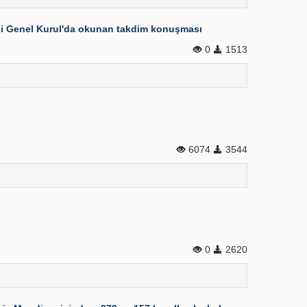
ihli Genel Kurul'da okunan takdim konuşması
0
1513
6074
3544
0
2620