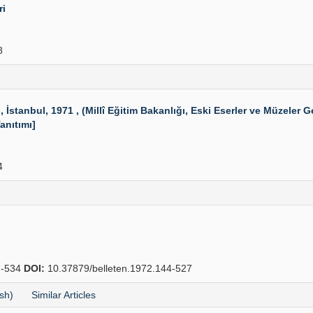
ri
8
 İstanbul, 1971 , (Millî Eğitim Bakanlığı, Eski Eserler ve Müzeler Ge
anıtımı]
4
-534
DOI:
10.37879/belleten.1972.144-527
sh)
Similar Articles