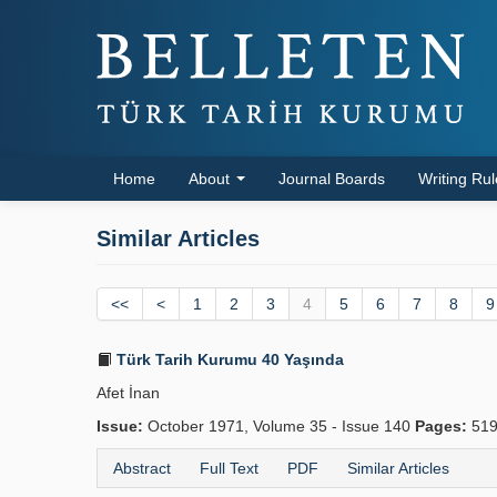
Home
About
Journal Boards
Writing Ru
Similar Articles
<<
<
1
2
3
4
5
6
7
8
9
Türk Tarih Kurumu 40 Yaşında
Afet İnan
Issue:
October 1971, Volume 35 - Issue 140
Pages:
519
Abstract
Full Text
PDF
Similar Articles