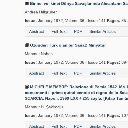
Birinci ve İkinci Dünya Savaşlarında Almanların Sa
Andrea Hıllgruber
Issue:
January 1972, Volume 36 - Issue 141
Pages:
85-
Abstract
Full Text
PDF
Similar Articles
Özünden Türk olan bir Sanat: Minyatür
Mahmut Nahas
Issue:
January 1972, Volume 36 - Issue 141
Pages:
89-
Abstract
Full Text
PDF
Similar Articles
MICHELE MEMBRÈ: Relazione di Persia 1542. Ms. i
corcernenti il primo quindicennio di regno dello 
SCARCIA. Napoli, 1969 LXX + 255 sayfa. [Kitap Tanıtı
Mahmut H. Şakiroğlu
Issue:
January 1972, Volume 36 - Issue 141
Pages:
107
Abstract
Full Text
PDF
Similar Articles