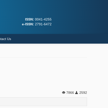
ISSN:
0041-4255
e-ISSN:
2791-6472
tact Us
7866
2592