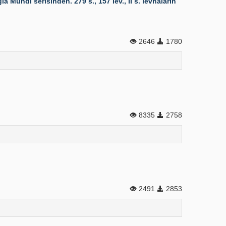
Mundi serisinden. 279 s., 157 lev., II s. levhaların
2646
1780
8335
2758
2491
2853