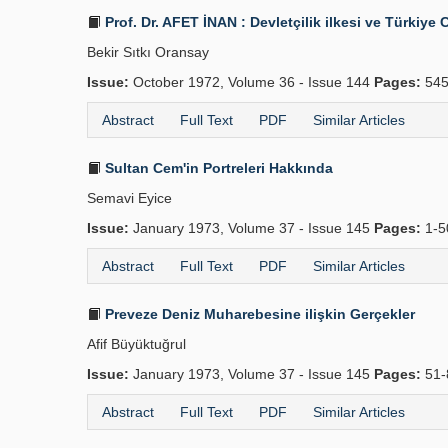
Prof. Dr. AFET İNAN : Devletçilik ilkesi ve Türkiye 
Bekir Sıtkı Oransay
Issue:
October 1972, Volume 36 - Issue 144
Pages:
545
Abstract
Full Text
PDF
Similar Articles
Sultan Cem'in Portreleri Hakkında
Semavi Eyice
Issue:
January 1973, Volume 37 - Issue 145
Pages:
1-
Abstract
Full Text
PDF
Similar Articles
Preveze Deniz Muharebesine ilişkin Gerçekler
Afif Büyüktuğrul
Issue:
January 1973, Volume 37 - Issue 145
Pages:
51-
Abstract
Full Text
PDF
Similar Articles