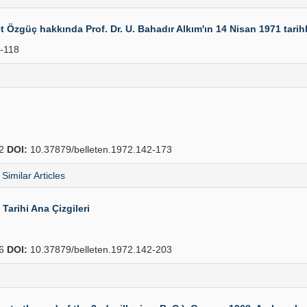
t Özgüç hakkında Prof. Dr. U. Bahadır Alkım'ın 14 Nisan 1971 tar
-118
02
DOI:
10.37879/belleten.1972.142-173
Similar Articles
arihi Ana Çizgileri
36
DOI:
10.37879/belleten.1972.142-203