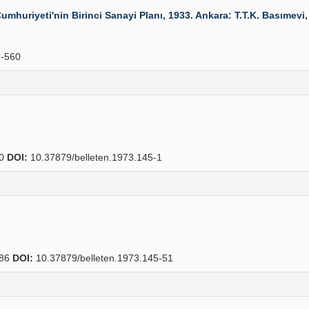
Cumhuriyeti'nin Birinci Sanayi Planı, 1933. Ankara: T.T.K. Basımevi,
-560
50
DOI:
10.37879/belleten.1973.145-1
86
DOI:
10.37879/belleten.1973.145-51