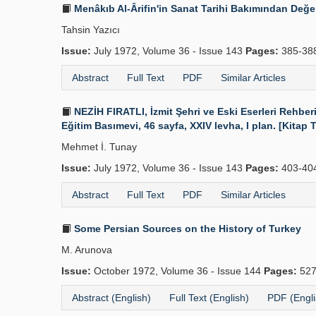
Menâkıb Al-Ârifin'in Sanat Tarihi Bakımından Değe
Tahsin Yazıcı
Issue:
July 1972, Volume 36 - Issue 143
Pages:
385-38
Abstract
Full Text
PDF
Similar Articles
NEZİH FIRATLI, İzmit Şehri ve Eski Eserleri Rehberi,
Eğitim Basımevi, 46 sayfa, XXIV levha, I plan. [Kitap T
Mehmet İ. Tunay
Issue:
July 1972, Volume 36 - Issue 143
Pages:
403-40
Abstract
Full Text
PDF
Similar Articles
Some Persian Sources on the History of Turkey
M. Arunova
Issue:
October 1972, Volume 36 - Issue 144
Pages:
527
Abstract (English)
Full Text (English)
PDF (Engli