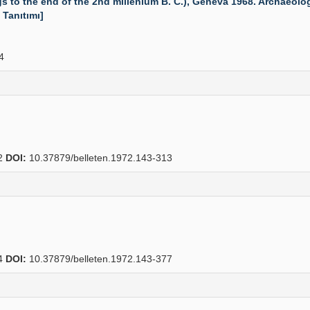
to the end of the 2nd millenium B. C.), Geneva 1968. Archaeologia 
 Tanıtımı]
4
2
DOI:
10.37879/belleten.1972.143-313
4
DOI:
10.37879/belleten.1972.143-377