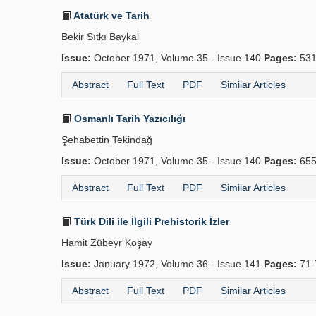
Atatürk ve Tarih
Bekir Sıtkı Baykal
Issue:
October 1971, Volume 35 - Issue 140
Pages:
531
Abstract
Full Text
PDF
Similar Articles
Osmanlı Tarih Yazıcılığı
Şehabettin Tekindağ
Issue:
October 1971, Volume 35 - Issue 140
Pages:
655
Abstract
Full Text
PDF
Similar Articles
Türk Dili ile İlgili Prehistorik İzler
Hamit Zübeyr Koşay
Issue:
January 1972, Volume 36 - Issue 141
Pages:
71-
Abstract
Full Text
PDF
Similar Articles