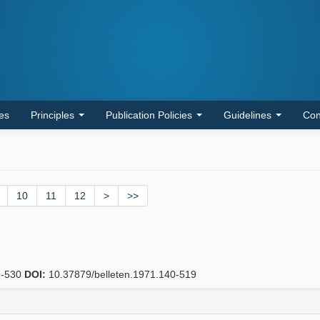
les
Principles
Publication Policies
Guidelines
Con
10
11
12
>
>>
-530
DOI:
10.37879/belleten.1971.140-519