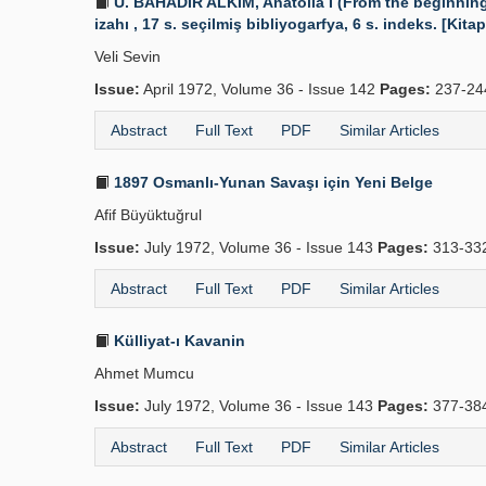
U. BAHADIR ALKIM, Anatolia I (From the beginnings 
izahı , 17 s. seçilmiş bibliyogarfya, 6 s. indeks. [Kitap
Veli Sevin
Issue:
April 1972, Volume 36 - Issue 142
Pages:
237-24
Abstract
Full Text
PDF
Similar Articles
1897 Osmanlı-Yunan Savaşı için Yeni Belge
Afif Büyüktuğrul
Issue:
July 1972, Volume 36 - Issue 143
Pages:
313-33
Abstract
Full Text
PDF
Similar Articles
Külliyat-ı Kavanin
Ahmet Mumcu
Issue:
July 1972, Volume 36 - Issue 143
Pages:
377-38
Abstract
Full Text
PDF
Similar Articles