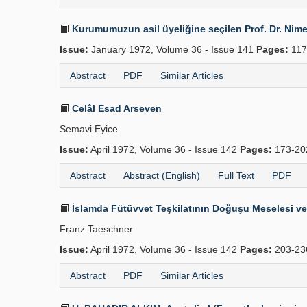
Kurumumuzun asil üyeliğine seçilen Prof. Dr. Nime
Issue:
January 1972, Volume 36 - Issue 141
Pages:
117
Abstract
PDF
Similar Articles
Celâl Esad Arseven
Semavi Eyice
Issue:
April 1972, Volume 36 - Issue 142
Pages:
173-2
Abstract
Abstract (English)
Full Text
PDF
İslamda Fütüvvet Teşkilatının Doğuşu Meselesi ve T
Franz Taeschner
Issue:
April 1972, Volume 36 - Issue 142
Pages:
203-2
Abstract
PDF
Similar Articles