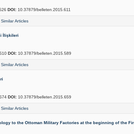
626
DOI:
10.37879/belleten.2015.611
Similar Articles
lişkileri
610
DOI:
10.37879/belleten.2015.589
Similar Articles
ri
674
DOI:
10.37879/belleten.2015.659
Similar Articles
gy to the Ottoman Military Factories at the beginning of the Fi