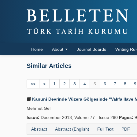
Home
About
Journal Boards
Writing Ru
Similar Articles
<<
<
1
2
3
4
5
6
7
8
9
Kanuni Devrinde Vüzera Gölgesinde "Vakfa İlave Mü
Mehmet Gel
Issue:
December 2013, Volume 77 - Issue 280
Pages:
9
Abstract
Abstract (English)
Full Text
PDF