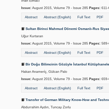
İrfan Elmacı
Issue:
August 2015, Volume 79 - Issue 285
Pages:
611-
Abstract
Abstract (English)
Full Text
PDF
Sultan Birinci Mahmud Dönemi Osmanlı-Rus Siyasi İ
Uğur Kurtaran
Issue:
August 2015, Volume 79 - Issue 285
Pages:
589-
Abstract
Abstract (English)
Full Text
PDF
Bir Doğu Bilimcinin Gözüyle İstanbul Kütüphanele
Hakan Anameri̇ç, Gülcan Palo
Issue:
August 2015, Volume 79 - Issue 285
Pages:
659-
Abstract
Abstract (English)
Full Text
PDF
Transfer of German Military Know-How and Technolo
Abdurrahim Aydın, Tuncay Zorlu