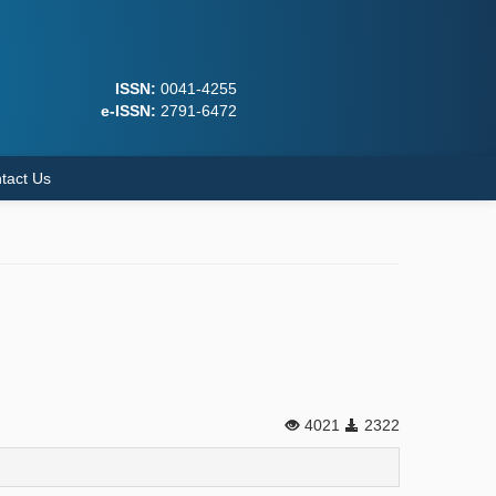
ISSN:
0041-4255
e-ISSN:
2791-6472
tact Us
4021
2322