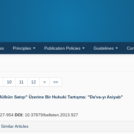
les
Principles
Publication Policies
Guidelines
Con
10
11
12
>
>>
lkün Satışı" Üzerine Bir Hukuki Tartışma: "Da'va-yı Asiyab"
27-954
DOI:
10.37879/belleten.2013.927
Similar Articles