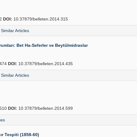
42
DOI:
10.37879/belleten.2014.315
Similar Articles
mları: Bet Ha-Seferler ve Beytülmidraslar
474
DOI:
10.37879/belleten.2014.435
Similar Articles
610
DOI:
10.37879/belleten.2014.599
les
r Tespiti (1858-60)