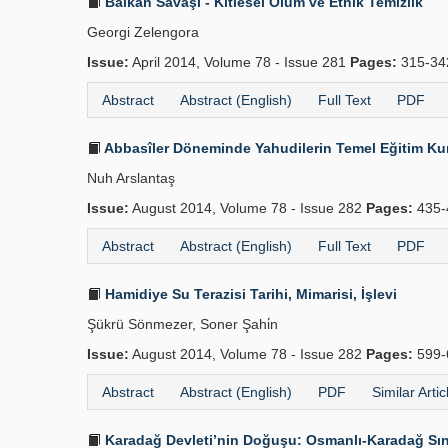
Balkan Savaşı - Kitlesel Ölüm ve Etnik Temizlik
Georgi Zelengora
Issue:
April 2014, Volume 78 - Issue 281
Pages:
315-3
Abstract
Abstract (English)
Full Text
PDF
Abbasîler Döneminde Yahudilerin Temel Eğitim Kuru
Nuh Arslantaş
Issue:
August 2014, Volume 78 - Issue 282
Pages:
435-
Abstract
Abstract (English)
Full Text
PDF
Hamidiye Su Terazisi Tarihi, Mimarisi, İşlevi
Şükrü Sönmezer, Soner Şahi̇n
Issue:
August 2014, Volume 78 - Issue 282
Pages:
599-
Abstract
Abstract (English)
PDF
Similar Artic
Karadağ Devleti’nin Doğuşu: Osmanlı-Karadağ Sını