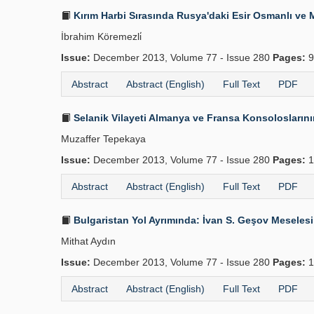
Kırım Harbi Sırasında Rusya'daki Esir Osmanlı ve M
İbrahim Köremezli̇
Issue:
December 2013, Volume 77 - Issue 280
Pages:
9
Abstract
Abstract (English)
Full Text
PDF
Selanik Vilayeti Almanya ve Fransa Kon­soloslarını
Muzaffer Tepekaya
Issue:
December 2013, Volume 77 - Issue 280
Pages:
1
Abstract
Abstract (English)
Full Text
PDF
Bulgaristan Yol Ayrımında: İvan S. Geşov Mese­lesi
Mithat Aydın
Issue:
December 2013, Volume 77 - Issue 280
Pages:
1
Abstract
Abstract (English)
Full Text
PDF