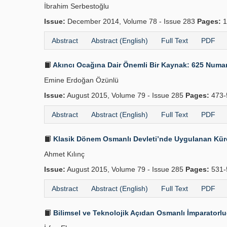
İbrahim Serbestoğlu
Issue:
December 2014, Volume 78 - Issue 283
Pages:
1
Abstract
Abstract (English)
Full Text
PDF
Akıncı Ocağına Dair Önemli Bir Kaynak: 625 Numara
Emine Erdoğan Özünlü
Issue:
August 2015, Volume 79 - Issue 285
Pages:
473-
Abstract
Abstract (English)
Full Text
PDF
Klasik Dönem Osmanlı Devleti’nde Uygulanan Küre
Ahmet Kılınç
Issue:
August 2015, Volume 79 - Issue 285
Pages:
531-
Abstract
Abstract (English)
Full Text
PDF
Bilimsel ve Teknolojik Açıdan Osmanlı İmparatorluğ