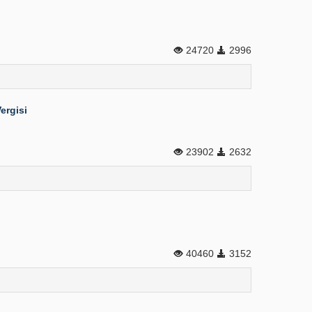
24720
2996
ergisi
23902
2632
40460
3152