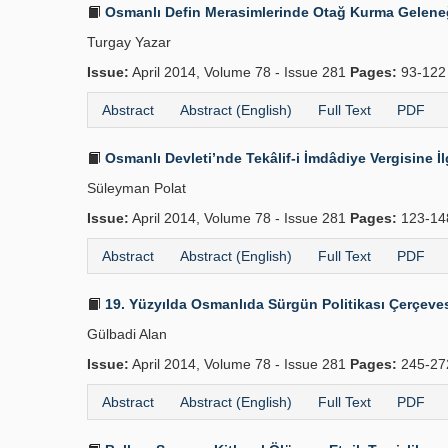
Osmanlı Defin Merasimlerinde Otağ Kurma Gelene
Turgay Yazar
Issue:
April 2014, Volume 78 - Issue 281
Pages:
93-12
Abstract
Abstract (English)
Full Text
PDF
Osmanlı Devleti’nde Tekâlif-i İmdâdiye Vergisine İ
Süleyman Polat
Issue:
April 2014, Volume 78 - Issue 281
Pages:
123-1
Abstract
Abstract (English)
Full Text
PDF
19. Yüzyılda Osmanlıda Sürgün Politikası Çerçeve
Gülbadi Alan
Issue:
April 2014, Volume 78 - Issue 281
Pages:
245-2
Abstract
Abstract (English)
Full Text
PDF