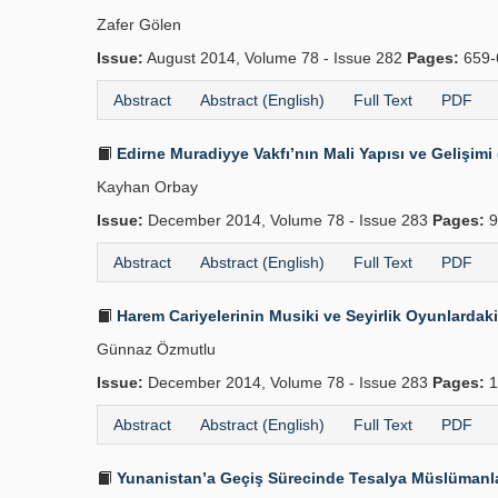
Zafer Gölen
Issue:
August 2014, Volume 78 - Issue 282
Pages:
659-
Abstract
Abstract (English)
Full Text
PDF
Edirne Muradiyye Vakfı’nın Mali Yapısı ve Gelişimi
Kayhan Orbay
Issue:
December 2014, Volume 78 - Issue 283
Pages:
9
Abstract
Abstract (English)
Full Text
PDF
Harem Cariyelerinin Musiki ve Seyirlik Oyunlardaki
Günnaz Özmutlu
Issue:
December 2014, Volume 78 - Issue 283
Pages:
1
Abstract
Abstract (English)
Full Text
PDF
Yunanistan’a Geçiş Sürecinde Tesalya Müslümanl