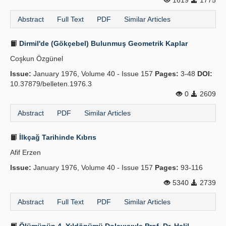
1619
1775
Abstract
Full Text
PDF
Similar Articles
Dirmil'de (Gökçebel) Bulunmuş Geometrik Kaplar
Coşkun Özgünel
Issue:
January 1976, Volume 40 - Issue 157
Pages:
3-48
DOI:
10.37879/belleten.1976.3
0
2609
Abstract
PDF
Similar Articles
İlkçağ Tarihinde Kıbrıs
Afif Erzen
Issue:
January 1976, Volume 40 - Issue 157
Pages:
93-116
5340
2739
Abstract
Full Text
PDF
Similar Articles