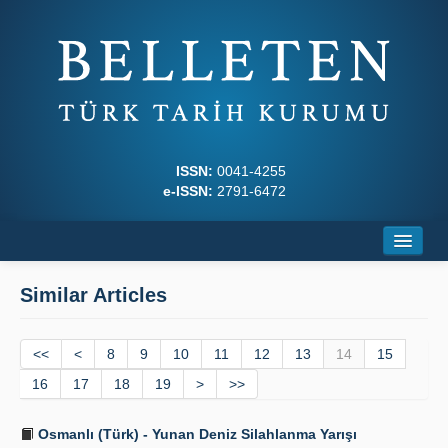
ISSN:
0041-4255
e-ISSN:
2791-6472
Home
Similar Articles
About
<<
Journal Boards
<
8
9
10
11
12
13
14
15
16
17
18
19
>
>>
Writing Rules
Osmanlı (Türk) - Yunan Deniz Silahlanma Yarışı
Principles