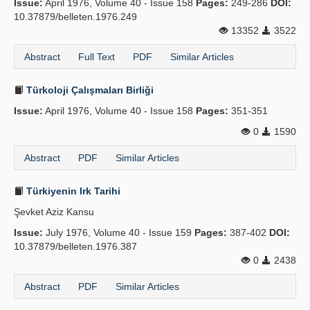
Issue:
April 1976, Volume 40 - Issue 158
Pages:
249-286
DOI:
10.37879/belleten.1976.249
13352
3522
Abstract
Full Text
PDF
Similar Articles
Türkoloji Çalışmaları Birliği
Issue:
April 1976, Volume 40 - Issue 158
Pages:
351-351
0
1590
Abstract
PDF
Similar Articles
Türkiyenin Irk Tarihi
Şevket Aziz Kansu
Issue:
July 1976, Volume 40 - Issue 159
Pages:
387-402
DOI:
10.37879/belleten.1976.387
0
2438
Abstract
PDF
Similar Articles