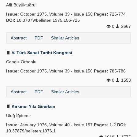
Afif Büyüktuğrul
Publication Policies
Issue:
October 1975, Volume 39 - Issue 156
Pages:
725-774
DOI:
Guidelines
10.37879/belleten.1975.156-725
0
2667
Contact Us
Abstract
PDF
Similar Articles
V. Türk Sanat Tarihi Kongresi
Cengiz Orhonlu
Issue:
October 1975, Volume 39 - Issue 156
Pages:
785-786
0
1553
Abstract
PDF
Similar Articles
Kırkıncı Yıla Girerken
Uluğ İğdemir
Issue:
January 1976, Volume 40 - Issue 157
Pages:
1-2
DOI:
10.37879/belleten.1976.1