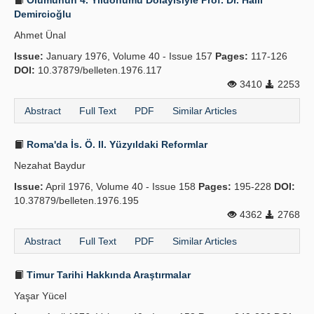
Ölümünün 4. Yıldönümü Dolayısıyle Prof. Dr. Halil
Demircioğlu
Ahmet Ünal
Issue:
January 1976, Volume 40 - Issue 157
Pages:
117-126
DOI:
10.37879/belleten.1976.117
3410
2253
Abstract
Full Text
PDF
Similar Articles
Roma'da İs. Ö. II. Yüzyıldaki Reformlar
Nezahat Baydur
Issue:
April 1976, Volume 40 - Issue 158
Pages:
195-228
DOI:
10.37879/belleten.1976.195
4362
2768
Abstract
Full Text
PDF
Similar Articles
Timur Tarihi Hakkında Araştırmalar
Yaşar Yücel