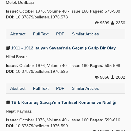
Melek Delilbaşı
Issue:
October 1976, Volume 40 - Issue 160
Pages:
573-588
DOI:
10.37879/belleten.1976.573
9599
2356
Abstract
Full Text
PDF
Similar Articles
1911 - 1912 İtalyan Savaşı'nda Geçmiş Garip Bir Olay
Hilmi Bayur
Issue:
October 1976, Volume 40 - Issue 160
Pages:
595-598
DOI:
10.37879/belleten.1976.595
5856
2002
Abstract
Full Text
PDF
Similar Articles
Türk Kurtuluş Savaşı'nın Tarihsel Konumu ve Niteliği
Nejat Kaymaz
Issue:
October 1976, Volume 40 - Issue 160
Pages:
599-616
DOI:
10.37879/belleten.1976.599