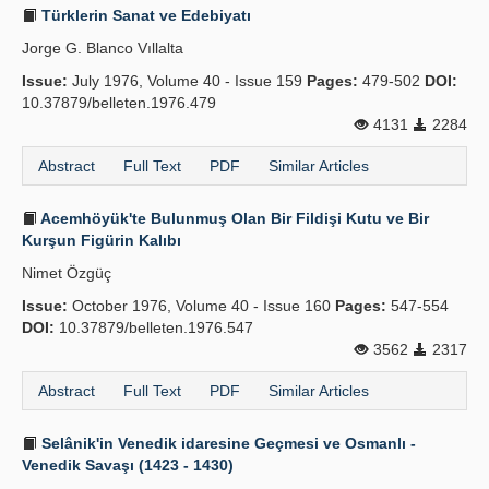
Türklerin Sanat ve Edebiyatı
Jorge G. Blanco Vıllalta
Issue:
July 1976, Volume 40 - Issue 159
Pages:
479-502
DOI:
10.37879/belleten.1976.479
4131
2284
Abstract
Full Text
PDF
Similar Articles
Acemhöyük'te Bulunmuş Olan Bir Fildişi Kutu ve Bir
Kurşun Figürin Kalıbı
Nimet Özgüç
Issue:
October 1976, Volume 40 - Issue 160
Pages:
547-554
DOI:
10.37879/belleten.1976.547
3562
2317
Abstract
Full Text
PDF
Similar Articles
Selânik'in Venedik idaresine Geçmesi ve Osmanlı -
Venedik Savaşı (1423 - 1430)