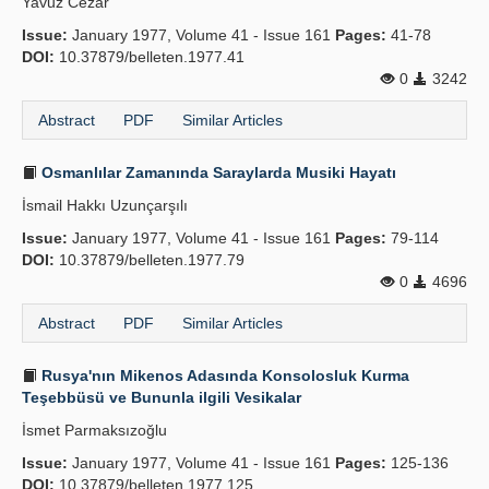
Yavuz Cezar
Issue:
January 1977, Volume 41 - Issue 161
Pages:
41-78
DOI:
10.37879/belleten.1977.41
0
3242
Abstract
PDF
Similar Articles
Osmanlılar Zamanında Saraylarda Musiki Hayatı
İsmail Hakkı Uzunçarşılı
Issue:
January 1977, Volume 41 - Issue 161
Pages:
79-114
DOI:
10.37879/belleten.1977.79
0
4696
Abstract
PDF
Similar Articles
Rusya'nın Mikenos Adasında Konsolosluk Kurma
Teşebbüsü ve Bununla ilgili Vesikalar
İsmet Parmaksızoğlu
Issue:
January 1977, Volume 41 - Issue 161
Pages:
125-136
DOI:
10.37879/belleten.1977.125