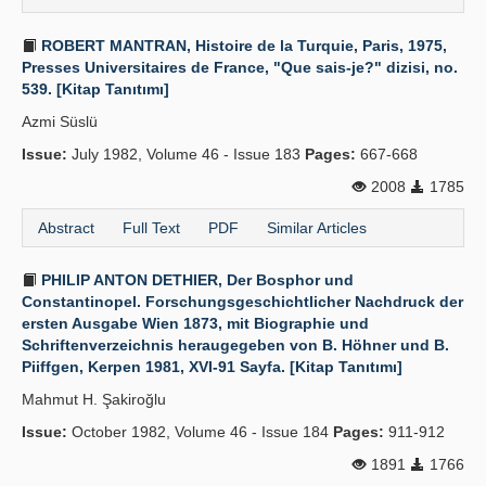
ROBERT MANTRAN, Histoire de la Turquie, Paris, 1975,
Presses Universitaires de France, "Que sais-je?" dizisi, no.
539. [Kitap Tanıtımı]
Azmi Süslü
Issue:
July 1982, Volume 46 - Issue 183
Pages:
667-668
2008
1785
Abstract
Full Text
PDF
Similar Articles
PHILIP ANTON DETHIER, Der Bosphor und
Constantinopel. Forschungsgeschichtlicher Nachdruck der
ersten Ausgabe Wien 1873, mit Biographie und
Schriftenverzeichnis heraugegeben von B. Höhner und B.
Piiffgen, Kerpen 1981, XVI-91 Sayfa. [Kitap Tanıtımı]
Mahmut H. Şakiroğlu
Issue:
October 1982, Volume 46 - Issue 184
Pages:
911-912
1891
1766