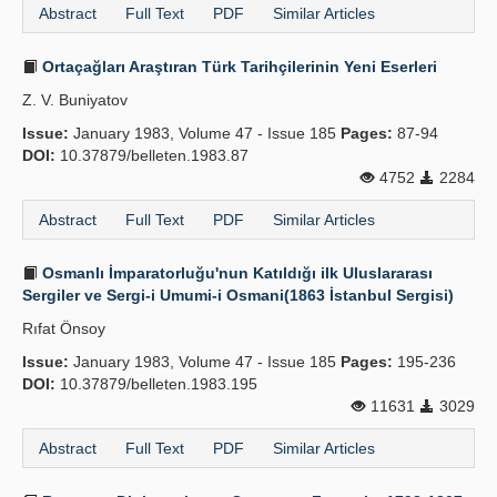
Abstract
Full Text
PDF
Similar Articles
Ortaçağları Araştıran Türk Tarihçilerinin Yeni Eserleri
Z. V. Buniyatov
Issue:
January 1983, Volume 47 - Issue 185
Pages:
87-94
DOI:
10.37879/belleten.1983.87
4752
2284
Abstract
Full Text
PDF
Similar Articles
Osmanlı İmparatorluğu'nun Katıldığı ilk Uluslararası
Sergiler ve Sergi-i Umumi-i Osmani(1863 İstanbul Sergisi)
Rıfat Önsoy
Issue:
January 1983, Volume 47 - Issue 185
Pages:
195-236
DOI:
10.37879/belleten.1983.195
11631
3029
Abstract
Full Text
PDF
Similar Articles