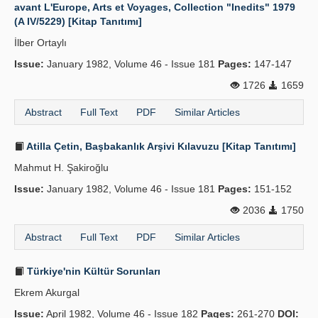
avant L'Europe, Arts et Voyages, Collection "Inedits" 1979
(A IV/5229) [Kitap Tanıtımı]
İlber Ortaylı
Issue:
January 1982, Volume 46 - Issue 181
Pages:
147-147
1726
1659
Abstract
Full Text
PDF
Similar Articles
Atilla Çetin, Başbakanlık Arşivi Kılavuzu [Kitap Tanıtımı]
Mahmut H. Şakiroğlu
Issue:
January 1982, Volume 46 - Issue 181
Pages:
151-152
2036
1750
Abstract
Full Text
PDF
Similar Articles
Türkiye'nin Kültür Sorunları
Ekrem Akurgal
Issue:
April 1982, Volume 46 - Issue 182
Pages:
261-270
DOI: