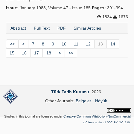
Issue:
January 1983, Volume 47 - Issue 185
Pages:
391-394
1834
1676
Abstract
Full Text
PDF
Similar Articles
<<
<
7
8
9
10
11
12
13
14
15
16
17
18
>
>>
Türk Tarih Kurumu
. 2026
Other Journals:
Belgeler
·
Höyük
Studies in this journal are licensed under
Creative Commons Attribution-NonCommercial
4.0 International (CC BY-NC 4.0)
.