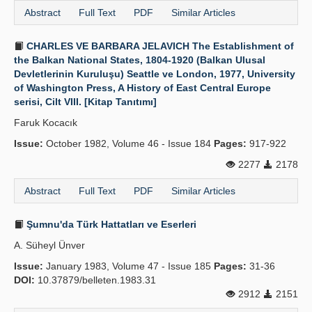
Abstract
Full Text
PDF
Similar Articles
CHARLES VE BARBARA JELAVICH The Establishment of
the Balkan National States, 1804-1920 (Balkan Ulusal
Devletlerinin Kuruluşu) Seattle ve London, 1977, University
of Washington Press, A History of East Central Europe
serisi, Cilt VIII. [Kitap Tanıtımı]
Faruk Kocacık
Issue:
October 1982, Volume 46 - Issue 184
Pages:
917-922
2277
2178
Abstract
Full Text
PDF
Similar Articles
Şumnu'da Türk Hattatları ve Eserleri
A. Süheyl Ünver
Issue:
January 1983, Volume 47 - Issue 185
Pages:
31-36
DOI:
10.37879/belleten.1983.31
2912
2151