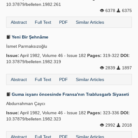
10.37879/belleten.1982.261
6378
6375
Abstract
Full Text
PDF
Similar Articles
Yeni Bir Şehnâme
İsmet Parmaksızoğlu
Issue:
April 1982, Volume 46 - Issue 182
Pages:
319-322
DOI:
10.37879/belleten.1982.319
2839
1897
Abstract
Full Text
PDF
Similar Articles
Guma isyanı öncesinde Fransa'nın Trablusgarb Siyaseti
Abdurrahman Çaycı
Issue:
April 1982, Volume 46 - Issue 182
Pages:
323-336
DOI:
10.37879/belleten.1982.323
2992
2018
Abstract
Full Text
PDF
Similar Articles