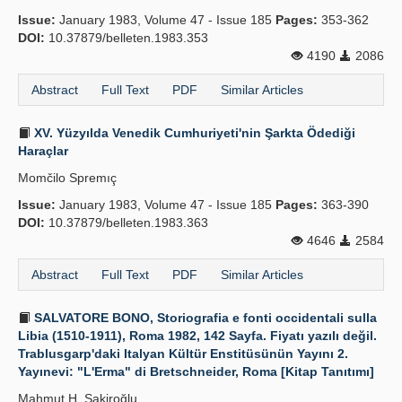
Issue:
January 1983, Volume 47 - Issue 185
Pages:
353-362
DOI:
10.37879/belleten.1983.353
4190
2086
Abstract
Full Text
PDF
Similar Articles
XV. Yüzyılda Venedik Cumhuriyeti'nin Şarkta Ödediği
Haraçlar
Momčilo Spremıç
Issue:
January 1983, Volume 47 - Issue 185
Pages:
363-390
DOI:
10.37879/belleten.1983.363
4646
2584
Abstract
Full Text
PDF
Similar Articles
SALVATORE BONO, Storiografia e fonti occidentali sulla
Libia (1510-1911), Roma 1982, 142 Sayfa. Fiyatı yazılı değil.
Trablusgarp'daki Italyan Kültür Enstitüsünün Yayını 2.
Yayınevi: "L'Erma" di Bretschneider, Roma [Kitap Tanıtımı]
Mahmut H. Şakiroğlu