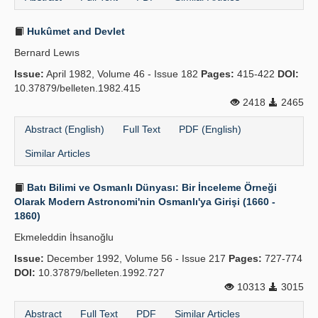
Hukûmet and Devlet
Bernard Lewıs
Issue:
April 1982, Volume 46 - Issue 182
Pages:
415-422
DOI:
10.37879/belleten.1982.415
2418
2465
Abstract (English)
Full Text
PDF (English)
Similar Articles
Batı Bilimi ve Osmanlı Dünyası: Bir İnceleme Örneği
Olarak Modern Astronomi'nin Osmanlı'ya Girişi (1660 -
1860)
Ekmeleddin İhsanoğlu
Issue:
December 1992, Volume 56 - Issue 217
Pages:
727-774
DOI:
10.37879/belleten.1992.727
10313
3015
Abstract
Full Text
PDF
Similar Articles