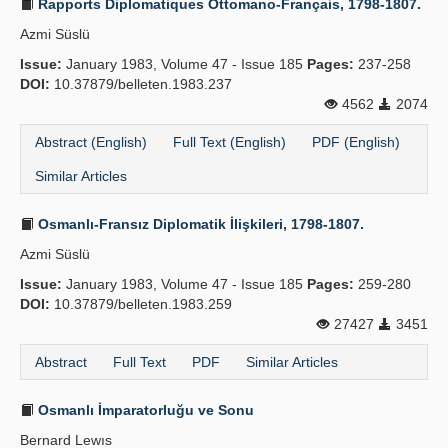
Rapports Diplomatiques Ottomano-Français, 1798-1807.
Azmi Süslü
Issue:
January 1983, Volume 47 - Issue 185
Pages:
237-258
DOI:
10.37879/belleten.1983.237
4562
2074
Abstract (English)
Full Text (English)
PDF (English)
Similar Articles
Osmanlı-Fransız Diplomatik İlişkileri, 1798-1807.
Azmi Süslü
Issue:
January 1983, Volume 47 - Issue 185
Pages:
259-280
DOI:
10.37879/belleten.1983.259
27427
3451
Abstract
Full Text
PDF
Similar Articles
Osmanlı İmparatorluğu ve Sonu
Bernard Lewıs