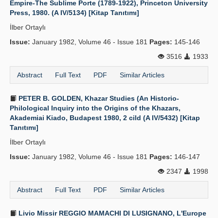
Empire-The Sublime Porte (1789-1922), Princeton University
Press, 1980. (A IV/5134) [Kitap Tanıtımı]
Publication Policies
İlber Ortaylı
Guidelines
Issue:
January 1982, Volume 46 - Issue 181
Pages:
145-146
Contact Us
3516
1933
Abstract
Full Text
PDF
Similar Articles
PETER B. GOLDEN, Khazar Studies (An Historio-
Philological Inquiry into the Origins of the Khazars,
Akademiai Kiado, Budapest 1980, 2 cild (A IV/5432) [Kitap
Tanıtımı]
İlber Ortaylı
Issue:
January 1982, Volume 46 - Issue 181
Pages:
146-147
2347
1998
Abstract
Full Text
PDF
Similar Articles
Livio Missir REGGIO MAMACHI DI LUSIGNANO, L'Europe