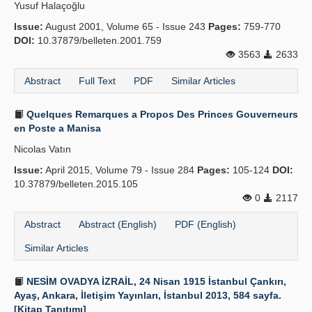
Yusuf Halaçoğlu
Issue:
August 2001, Volume 65 - Issue 243
Pages:
759-770
DOI:
10.37879/belleten.2001.759
3563
2633
Abstract
Full Text
PDF
Similar Articles
Quelques Remarques a Propos Des Princes Gouverneurs
en Poste a Manisa
Nicolas Vatın
Issue:
April 2015, Volume 79 - Issue 284
Pages:
105-124
DOI:
10.37879/belleten.2015.105
0
2117
Abstract
Abstract (English)
PDF (English)
Similar Articles
NESİM OVADYA İZRAİL, 24 Nisan 1915 İstanbul Çankırı,
Ayaş, Ankara, İletişim Yayınları, İstanbul 2013, 584 sayfa.
[Kitap Tanıtımı]