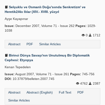
Selçuklu ve Osmanlı Doğu'sıında Senkretizm' ve
Heretik2Akı llılar (XIV.- XVIII. yüzyıl
Ayşe Kayapınar
Issue:
December 2007, Volume 71 - Issue 262
Pages:
1029-
1038
0
1712
Abstract
PDF
Similar Articles
Birinci Dünya Savaşı'nın Unutulmuş Bir Diplomatik
Cephesi: Etyopya
Kenan Tepedelen
Issue:
August 2007, Volume 71 - Issue 261
Pages:
745-756
DOI:
10.37879/belleten.2007.745
4762
2387
Abstract
Abstract (English)
Full Text
PDF
Similar Articles