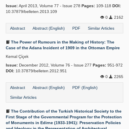
Issue:
April 2013, Volume 77 - Issue 278
Pages:
109-118
DOI:
10.37879/belleten.2013.109
0
2162
Abstract
Abstract (English)
PDF
Similar Articles
The Power of Rumours in the Making of History: The
Case of the Adana Incident of 1909 in the Ottoman Empire
Kemal Çi̇çek
Issue:
December 2012, Volume 76 - Issue 277
Pages:
951-972
DOI:
10.37879/belleten.2012.951
0
2265
Abstract
Abstract (English)
PDF (English)
Similar Articles
The Contribution of the Turkish Historical Society to the
First Stage of the Governmental Program for the Protection
of Monuments in Edirne (1933-1941): Preservation Policies
and Ideology in the Representation of Architectural