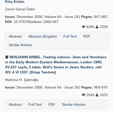
Kılıç Arslan
Publication Policies
Zerrin Günal Öden
Issue:
Guidelines
December 2000, Volume 64 - Issue 241
Pages:
847-862
DOI:
10.37879/belleten.2000.847
Contact Us
8280
2555
Abstract
Abstract (English)
Full Text
PDF
Similar Articles
BENJAMIN ARBEL, Trading nations. Jews and Venetians
in the Early Modern Eastern Mediterranean, Leiden 1995,
XV-237 sayfa, 2 tablo. Brill's Series in Jewis Studies, cild
XIV. A VI 1337. [Kitap Tanıtımı]
Mahmut H. Şakiroğlu
Issue:
December 2000, Volume 64 - Issue 241
Pages:
969-970
2049
1631
Abstract
Full Text
PDF
Similar Articles