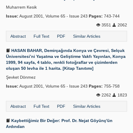
Muharrem Kesik
Issue:
August 2001, Volume 65 - Issue 243
Pages:
743-744
3551
2062
Abstract
Full Text
PDF
Similar Articles
HASAN BAHAR, Demirçağında Konya ve Çevresi, Selçuk
Üniversitesi’ni Yaşatma ve Geliştirme Vakfı Yayınları, Konya
1999, 94 sayfa, 4 tablo, renkli fotoğraflar ve çizimlerden
oluşan 50 levha ile 1 harita. [Kitap Tanıtımı]
Şevket Dönmez
Issue:
August 2001, Volume 65 - Issue 243
Pages:
755-758
2262
1823
Abstract
Full Text
PDF
Similar Articles
Kaybettiğimiz Bir Değer: Prof. Dr. Nejat Göyünç'ün
Ardından