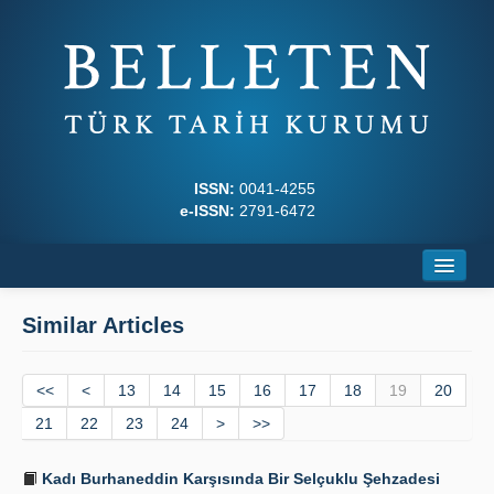
ISSN:
0041-4255
e-ISSN:
2791-6472
Home
Similar Articles
About
<<
Journal Boards
<
13
14
15
16
17
18
19
20
21
22
23
24
>
>>
Writing Rules
Kadı Burhaneddin Karşısında Bir Selçuklu Şehzadesi
Principles