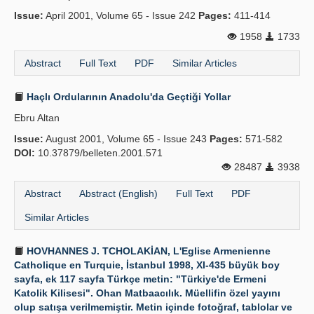
Issue:
April 2001, Volume 65 - Issue 242
Pages:
411-414
1958
1733
Abstract
Full Text
PDF
Similar Articles
Haçlı Ordularının Anadolu'da Geçtiği Yollar
Ebru Altan
Issue:
August 2001, Volume 65 - Issue 243
Pages:
571-582
DOI:
10.37879/belleten.2001.571
28487
3938
Abstract
Abstract (English)
Full Text
PDF
Similar Articles
HOVHANNES J. TCHOLAKİAN, L'Eglise Armenienne
Catholique en Turquie, İstanbul 1998, XI-435 büyük boy
sayfa, ek 117 sayfa Türkçe metin: "Türkiye'de Ermeni
Katolik Kilisesi". Ohan Matbaacılık. Müellifin özel yayını
olup satışa verilmemiştir. Metin içinde fotoğraf, tablolar ve