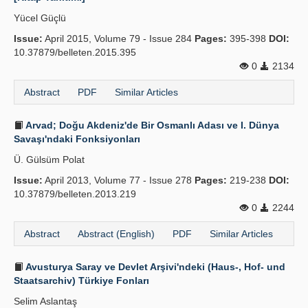
Yücel Güçlü
Issue:
April 2015, Volume 79 - Issue 284
Pages:
395-398
DOI:
10.37879/belleten.2015.395
0
2134
Abstract
PDF
Similar Articles
Arvad; Doğu Akdeniz'de Bir Osmanlı Adası ve I. Dünya
Savaşı'ndaki Fonksiyonları
Ü. Gülsüm Polat
Issue:
April 2013, Volume 77 - Issue 278
Pages:
219-238
DOI:
10.37879/belleten.2013.219
0
2244
Abstract
Abstract (English)
PDF
Similar Articles
Avusturya Saray ve Devlet Arşivi'ndeki (Haus-, Hof- und
Staatsarchiv) Türkiye Fonları
Selim Aslantaş