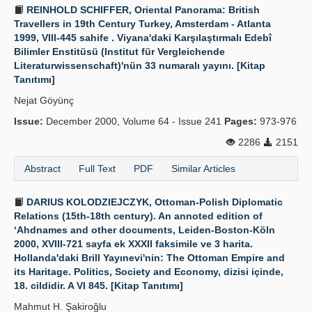
REINHOLD SCHIFFER, Oriental Panorama: British
Travellers in 19th Century Turkey, Amsterdam - Atlanta
1999, VIII-445 sahife . Viyana'daki Karşılaştırmalı Edebî
Bilimler Enstitüsü (Institut für Vergleichende
Literaturwissenschaft)'nün 33 numaralı yayını. [Kitap
Tanıtımı]
Nejat Göyünç
Issue:
December 2000, Volume 64 - Issue 241
Pages:
973-976
2286
2151
Abstract
Full Text
PDF
Similar Articles
DARIUS KOLODZIEJCZYK, Ottoman-Polish Diplomatic
Relations (15th-18th century). An annoted edition of
‘Ahdnames and other documents, Leiden-Boston-Köln
2000, XVIII-721 sayfa ek XXXII faksimile ve 3 harita.
Hollanda'daki Brill Yayınevi'nin: The Ottoman Empire and
its Haritage. Politics, Society and Economy, dizisi içinde,
18. cildidir. A VI 845. [Kitap Tanıtımı]
Mahmut H. Şakiroğlu