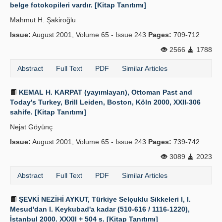
belge fotokopileri vardır. [Kitap Tanıtımı]
Mahmut H. Şakiroğlu
Issue:
August 2001, Volume 65 - Issue 243
Pages:
709-712
2566
1788
Abstract
Full Text
PDF
Similar Articles
KEMAL H. KARPAT (yayımlayan), Ottoman Past and
Today's Turkey, Brill Leiden, Boston, Köln 2000, XXII-306
sahife. [Kitap Tanıtımı]
Nejat Göyünç
Issue:
August 2001, Volume 65 - Issue 243
Pages:
739-742
3089
2023
Abstract
Full Text
PDF
Similar Articles
ŞEVKİ NEZİHİ AYKUT, Türkiye Selçuklu Sikkeleri I, I.
Mesud'dan I. Keykubad'a kadar (510-616 / 1116-1220),
İstanbul 2000. XXXII + 504 s. [Kitap Tanıtımı]