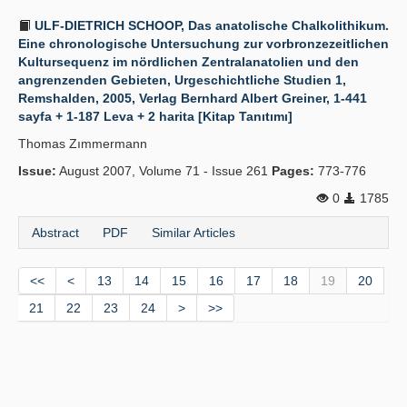
ULF-DIETRICH SCHOOP, Das anatolische Chalkolithikum.
Eine chronologische Untersuchung zur vorbronzezeitlichen
Kultursequenz im nördlichen Zentralanatolien und den
angrenzenden Gebieten, Urgeschichtliche Studien 1,
Remshalden, 2005, Verlag Bernhard Albert Greiner, 1-441
sayfa + 1-187 Leva + 2 harita [Kitap Tanıtımı]
Thomas Zımmermann
Issue:
August 2007, Volume 71 - Issue 261
Pages:
773-776
0
1785
Abstract
PDF
Similar Articles
<<
<
13
14
15
16
17
18
19
20
21
22
23
24
>
>>