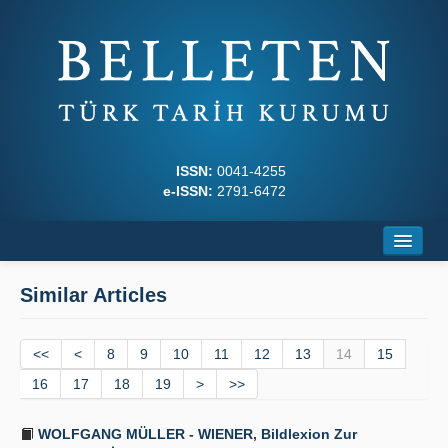
ISSN:
0041-4255
e-ISSN:
2791-6472
Home
Similar Articles
About
<<
Journal Boards
<
8
9
10
11
12
13
14
15
16
17
18
19
>
>>
Writing Rules
WOLFGANG MÜLLER - WIENER, Bildlexion Zur
Principles