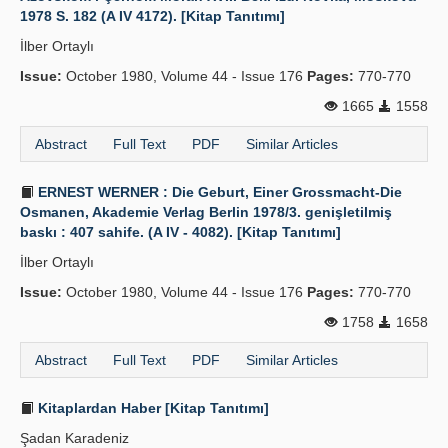
1978 S. 182 (A IV 4172). [Kitap Tanıtımı]
İlber Ortaylı
Issue:
October 1980, Volume 44 - Issue 176
Pages:
770-770
1665
1558
Abstract
Full Text
PDF
Similar Articles
ERNEST WERNER : Die Geburt, Einer Grossmacht-Die
Osmanen, Akademie Verlag Berlin 1978/3. genişletilmiş
baskı : 407 sahife. (A IV - 4082). [Kitap Tanıtımı]
İlber Ortaylı
Issue:
October 1980, Volume 44 - Issue 176
Pages:
770-770
1758
1658
Abstract
Full Text
PDF
Similar Articles
Kitaplardan Haber [Kitap Tanıtımı]
Şadan Karadeniz