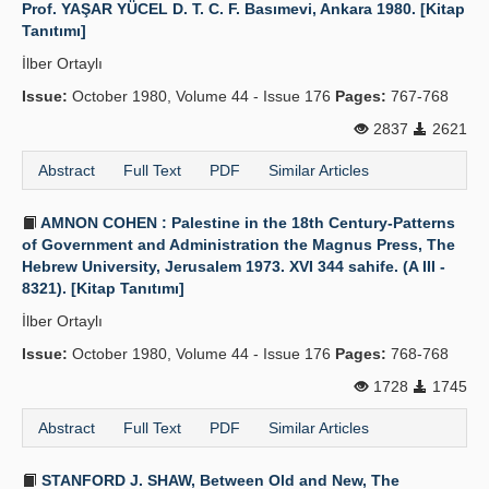
Prof. YAŞAR YÜCEL D. T. C. F. Basımevi, Ankara 1980. [Kitap
Tanıtımı]
İlber Ortaylı
Issue:
October 1980, Volume 44 - Issue 176
Pages:
767-768
2837
2621
Abstract
Full Text
PDF
Similar Articles
AMNON COHEN : Palestine in the 18th Century-Patterns
of Government and Administration the Magnus Press, The
Hebrew University, Jerusalem 1973. XVI 344 sahife. (A III -
8321). [Kitap Tanıtımı]
İlber Ortaylı
Issue:
October 1980, Volume 44 - Issue 176
Pages:
768-768
1728
1745
Abstract
Full Text
PDF
Similar Articles
STANFORD J. SHAW, Between Old and New, The