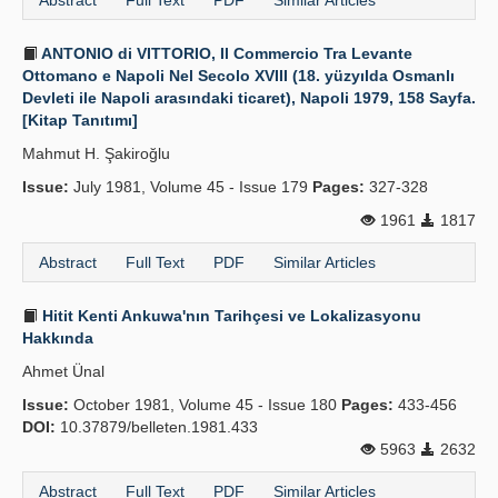
Abstract
Full Text
PDF
Similar Articles
ANTONIO di VITTORIO, Il Commercio Tra Levante
Ottomano e Napoli Nel Secolo XVIII (18. yüzyılda Osmanlı
Devleti ile Napoli arasındaki ticaret), Napoli 1979, 158 Sayfa.
[Kitap Tanıtımı]
Mahmut H. Şakiroğlu
Issue:
July 1981, Volume 45 - Issue 179
Pages:
327-328
1961
1817
Abstract
Full Text
PDF
Similar Articles
Hitit Kenti Ankuwa'nın Tarihçesi ve Lokalizasyonu
Hakkında
Ahmet Ünal
Issue:
October 1981, Volume 45 - Issue 180
Pages:
433-456
DOI:
10.37879/belleten.1981.433
5963
2632
Abstract
Full Text
PDF
Similar Articles