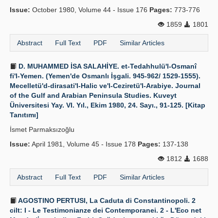
Issue:
October 1980, Volume 44 - Issue 176
Pages:
773-776
1859
1801
Abstract
Full Text
PDF
Similar Articles
D. MUHAMMED İSA SALAHİYE. et-Tedahhulü'l-Osmanî
fi'l-Yemen. (Yemen'de Osmanlı İşgali. 945-962/ 1529-1555).
Mecelletü'd-dirasati'l-Halic ve'l-Ceziretü'l-Arabiye. Journal
of the Gulf and Arabian Peninsula Studies. Kuveyt
Üniversitesi Yay. VI. Yıl., Ekim 1980, 24. Sayı., 91-125. [Kitap
Tanıtımı]
İsmet Parmaksızoğlu
Issue:
April 1981, Volume 45 - Issue 178
Pages:
137-138
1812
1688
Abstract
Full Text
PDF
Similar Articles
AGOSTINO PERTUSI, La Caduta di Constantinopoli. 2
cilt: I - Le Testimonianze dei Contemporanei. 2 - L'Eco net