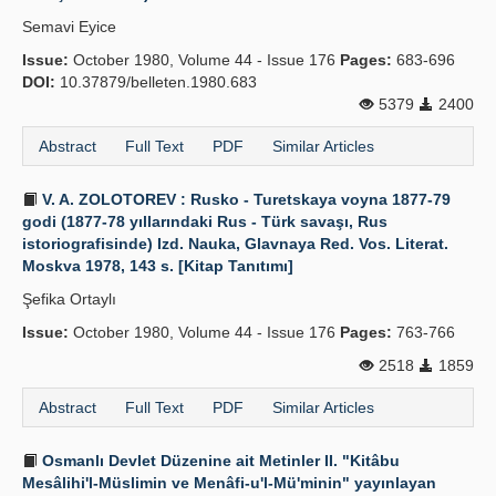
Semavi Eyice
Issue:
October 1980, Volume 44 - Issue 176
Pages:
683-696
DOI:
10.37879/belleten.1980.683
5379
2400
Abstract
Full Text
PDF
Similar Articles
V. A. ZOLOTOREV : Rusko - Turetskaya voyna 1877-79
godi (1877-78 yıllarındaki Rus - Türk savaşı, Rus
istoriografisinde) Izd. Nauka, Glavnaya Red. Vos. Literat.
Moskva 1978, 143 s. [Kitap Tanıtımı]
Şefika Ortaylı
Issue:
October 1980, Volume 44 - Issue 176
Pages:
763-766
2518
1859
Abstract
Full Text
PDF
Similar Articles
Osmanlı Devlet Düzenine ait Metinler II. "Kitâbu
Mesâlihi'l-Müslimin ve Menâfi-u'l-Mü'minin" yayınlayan