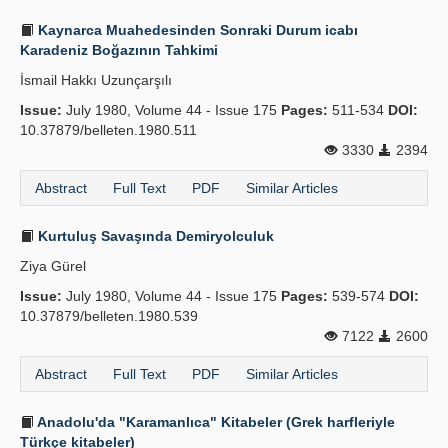
Kaynarca Muahedesinden Sonraki Durum icabı
Karadeniz Boğazının Tahkimi
İsmail Hakkı Uzunçarşılı
Issue:
July 1980, Volume 44 - Issue 175
Pages:
511-534
DOI:
10.37879/belleten.1980.511
3330
2394
Abstract
Full Text
PDF
Similar Articles
Kurtuluş Savaşında Demiryolculuk
Ziya Gürel
Issue:
July 1980, Volume 44 - Issue 175
Pages:
539-574
DOI:
10.37879/belleten.1980.539
7122
2600
Abstract
Full Text
PDF
Similar Articles
Anadolu'da "Karamanlıca" Kitabeler (Grek harfleriyle
Türkçe kitabeler)