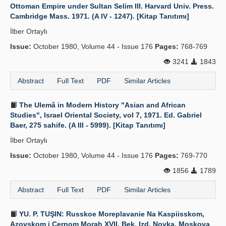
Ottoman Empire under Sultan Selim III. Harvard Univ. Press.
Cambridge Mass. 1971. (A IV - 1247). [Kitap Tanıtımı]
İlber Ortaylı
Issue:
October 1980, Volume 44 - Issue 176
Pages:
768-769
3241
1843
Abstract
Full Text
PDF
Similar Articles
The Ulemâ in Modern History "Asian and African
Studies", Israel Oriental Society, vol 7, 1971. Ed. Gabriel
Baer, 275 sahife. (A III - 5999). [Kitap Tanıtımı]
İlber Ortaylı
Issue:
October 1980, Volume 44 - Issue 176
Pages:
769-770
1856
1789
Abstract
Full Text
PDF
Similar Articles
YU. P. TUŞIN: Russkoe Moreplavanie Na Kaspiisskom,
Azovskom i Çernom Morah XVII. Bek. Izd. Novka, Moskova