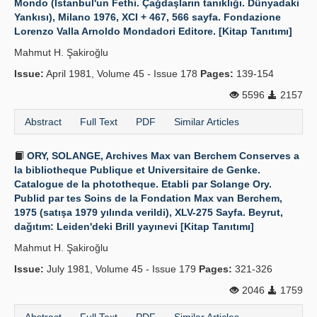
Mondo (İstanbul'un Fethi. Çağdaşların tanıklığı. Dünyadaki
Yankısı), Milano 1976, XCI + 467, 566 sayfa. Fondazione
Lorenzo Valla Arnoldo Mondadori Editore. [Kitap Tanıtımı]
Mahmut H. Şakiroğlu
Issue:
April 1981, Volume 45 - Issue 178
Pages:
139-154
5596
2157
Abstract
Full Text
PDF
Similar Articles
ORY, SOLANGE, Archives Max van Berchem Conserves a
la bibliotheque Publique et Universitaire de Genke.
Catalogue de la phototheque. Etabli par Solange Ory.
Publid par tes Soins de la Fondation Max van Berchem,
1975 (satışa 1979 yılında verildi), XLV-275 Sayfa. Beyrut,
dağıtım: Leiden'deki Brill yayınevi [Kitap Tanıtımı]
Mahmut H. Şakiroğlu
Issue:
July 1981, Volume 45 - Issue 179
Pages:
321-326
2046
1759