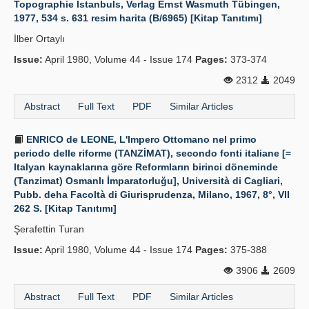
Topographie İstanbuls, Verlag Ernst Wasmuth Tübingen,
1977, 534 s. 631 resim harita (B/6965) [Kitap Tanıtımı]
Publication Policies
İlber Ortaylı
Guidelines
Issue:
April 1980, Volume 44 - Issue 174
Pages:
373-374
Contact Us
2312
2049
Abstract
Full Text
PDF
Similar Articles
ENRICO de LEONE, L'Impero Ottomano nel primo
periodo delle riforme (TANZİMAT), secondo fonti italiane [=
Italyan kaynaklarına göre Reformların birinci döneminde
(Tanzimat) Osmanlı İmparatorluğu], Università di Cagliari,
Pubb. deha Facoltà di Giurisprudenza, Milano, 1967, 8°, VII
262 S. [Kitap Tanıtımı]
Şerafettin Turan
Issue:
April 1980, Volume 44 - Issue 174
Pages:
375-388
3906
2609
Abstract
Full Text
PDF
Similar Articles