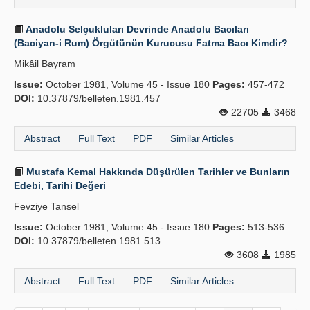
Anadolu Selçukluları Devrinde Anadolu Bacıları
(Baciyan-i Rum) Örgütünün Kurucusu Fatma Bacı Kimdir?
Mikâil Bayram
Issue:
October 1981, Volume 45 - Issue 180
Pages:
457-472
DOI:
10.37879/belleten.1981.457
22705
3468
Abstract
Full Text
PDF
Similar Articles
Mustafa Kemal Hakkında Düşürülen Tarihler ve Bunların
Edebi, Tarihi Değeri
Fevziye Tansel
Issue:
October 1981, Volume 45 - Issue 180
Pages:
513-536
DOI:
10.37879/belleten.1981.513
3608
1985
Abstract
Full Text
PDF
Similar Articles