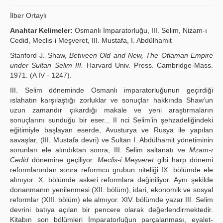
Publication Policies
İlber Ortaylı
Anahtar Kelimeler:
Osmanlı İmparatorluğu, III. Selim, Nizam-ı
Guidelines
Cedid, Meclis-i Meşveret, III. Mustafa, I. Abdülhamit
Contact Us
Stanford J. Shaw,
Betıveen Old and New, The Otlaman Empire
under Sultan Selim III.
Harvard Univ. Press. Cambridge-Mass.
1971. (A IV - 1247).
III. Selim döneminde Osmanlı imparatorluğunun geçirdiği
ıslahatın karşı­laştığı zorluklar ve sonuçlar hakkında Shaw’un
uzun zamandır çıkardığı makale ve yeni araştırmaların
sonuçlarını sunduğu bir eser... II nci Selim’in şehzade­liğindeki
eğitimiyle başlayan eserde, Avusturya ve Rusya ile yapılan
savaşlar, (III. Mustafa devri) ve Sultan I. Abdülhamit yönetiminin
sorunları ele alındıktan sonra, III. Selim saltanatı ve
Mzam-ı
Cedid
dönemine geçiliyor.
Meclis-i Meşveret
gibi harp dönemi
reformlarından sonra reformcu grubun niteliği IX. bölümde ele
alınıyor. X. bölümde askeri reformlara değiniliyor. Aynı şekilde
donanmanın yenilenmesi (XII. bölüm), idari, ekonomik ve sosyal
reformlar (XIII. bölüm) ele almıyor. XIV. bölümde yazar III. Selim
devrini batıya açılan bir pencere olarak değerlendirmektedir.
Kitabın son bölümleri İmparatorluğun parçalanması, eyalet­