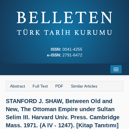
ISSN:
0041-4255
e-ISSN:
2791-6472
Home
Abstract
Full Text
PDF
Similar Articles
About
STANFORD J. SHAW, Between Old and
Journal Boards
New, The Ottoman Empire under Sultan
Writing Rules
Selim III. Harvard Univ. Press. Cambridge
Mass. 1971. (A IV - 1247). [Kitap Tanıtımı]
Principles