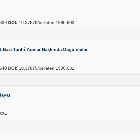
630
DOI:
10.37879/belleten.1990.603
 Bazı Tarihî Yapılar Hakkında Düşünceler
640
DOI:
10.37879/belleten.1990.631
Hayatı
824