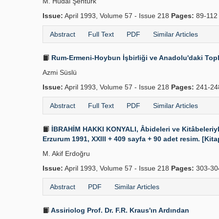
M. Hüdai Şentürk
Issue:
April 1993, Volume 57 - Issue 218
Pages:
89-11
Abstract
Full Text
PDF
Similar Articles
Rum-Ermeni-Hoybun İşbirliği ve Anadolu'daki Topl
Azmi Süslü
Issue:
April 1993, Volume 57 - Issue 218
Pages:
241-2
Abstract
Full Text
PDF
Similar Articles
İBRAHİM HAKKI KONYALI, Âbideleri ve Kitâbeleriyle 
Erzurum 1991, XXIII + 409 sayfa + 90 adet resim. [Kita
M. Akif Erdoğru
Issue:
April 1993, Volume 57 - Issue 218
Pages:
303-30
Abstract
PDF
Similar Articles
Assiriolog Prof. Dr. F.R. Kraus'ın Ardından