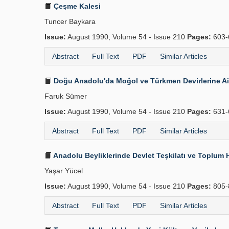
Çeşme Kalesi
Tuncer Baykara
Issue:
August 1990, Volume 54 - Issue 210
Pages:
603-
Abstract
Full Text
PDF
Similar Articles
Doğu Anadolu'da Moğol ve Türkmen Devirlerine Ait
Faruk Sümer
Issue:
August 1990, Volume 54 - Issue 210
Pages:
631-
Abstract
Full Text
PDF
Similar Articles
Anadolu Beyliklerinde Devlet Teşkilatı ve Toplum 
Yaşar Yücel
Issue:
August 1990, Volume 54 - Issue 210
Pages:
805-
Abstract
Full Text
PDF
Similar Articles