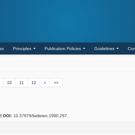
les
Principles
Publication Policies
Guidelines
Con
10
11
12
>
>>
08
DOI:
10.37879/belleten.1990.297