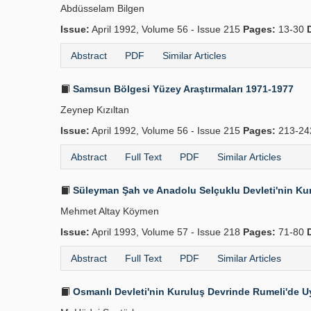
Abdüsselam Bilgen
Issue:
April 1992, Volume 56 - Issue 215
Pages:
13-30
Abstract
PDF
Similar Articles
Samsun Bölgesi Yüzey Araştırmaları 1971-1977
Zeynep Kızıltan
Issue:
April 1992, Volume 56 - Issue 215
Pages:
213-2
Abstract
Full Text
PDF
Similar Articles
Süleyman Şah ve Anadolu Selçuklu Devleti'nin Ku
Mehmet Altay Köymen
Issue:
April 1993, Volume 57 - Issue 218
Pages:
71-80
Abstract
Full Text
PDF
Similar Articles
Osmanlı Devleti'nin Kuruluş Devrinde Rumeli'de Uyg