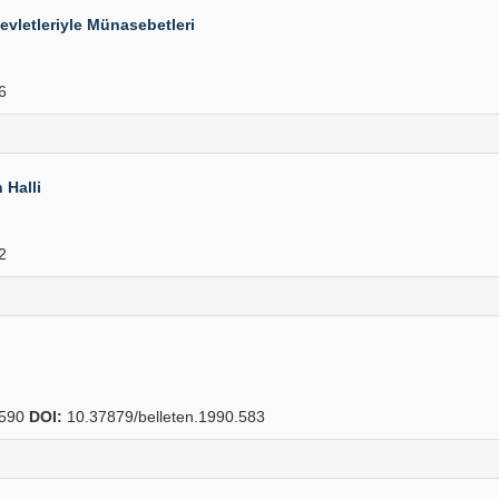
vletleriyle Münasebetleri
6
 Halli
2
590
DOI:
10.37879/belleten.1990.583