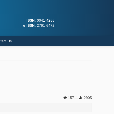
ISSN:
0041-4255
e-ISSN:
2791-6472
tact Us
15711
2905