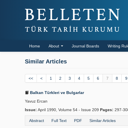
Home
About
Journal Boards
Writing Ru
Similar Articles
<<
<
1
2
3
4
5
6
7
8
9
Balkan Türkleri ve Bulgarlar
Yavuz Ercan
Issue:
April 1990, Volume 54 - Issue 209
Pages:
297-3
Abstract
Full Text
PDF
Similar Articles