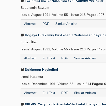
Taşınmaz Mallar Hakkında Yeni Kültepe Vesikaları
Sebahattin Bayram
Issue:
August 1991, Volume 55 - Issue 213
Pages:
297-
Abstract
PDF
Similar Articles
Doğaya Bırakılmış Bir Akdeniz Yerleşmesi: Kaya Köy
Fügen İlter
Issue:
August 1991, Volume 55 - Issue 213
Pages:
473-
Abstract
Full Text
PDF
Similar Articles
Dokimeon Heykelleri
İsmail Karamut
Issue:
December 1991, Volume 55 - Issue 214
Pages:
6
Abstract
Full Text
PDF
Similar Articles
XIII.-XV. Yüzyıllarda Anadolu'da Türk-Hıristiyan Din