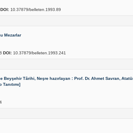
2
DOI:
10.37879/belleten.1993.89
u Mezarlar
48
DOI:
10.37879/belleten.1993.241
Beyşehir Târihi, Neşre hazırlayan : Prof. Dr. Ahmet Savran, Atatür
p Tanıtımı]
4