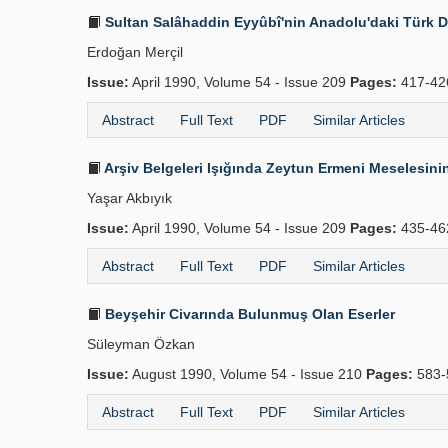
Sultan Salâhaddin Eyyûbî'nin Anadolu'daki Türk De
Erdoğan Merçil
Issue:
April 1990, Volume 54 - Issue 209
Pages:
417-42
Abstract
Full Text
PDF
Similar Articles
Arşiv Belgeleri Işığında Zeytun Ermeni Meselesinin
Yaşar Akbıyık
Issue:
April 1990, Volume 54 - Issue 209
Pages:
435-46
Abstract
Full Text
PDF
Similar Articles
Beyşehir Civarında Bulunmuş Olan Eserler
Süleyman Özkan
Issue:
August 1990, Volume 54 - Issue 210
Pages:
583-
Abstract
Full Text
PDF
Similar Articles