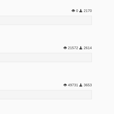
0
2170
21572
2614
49731
3653