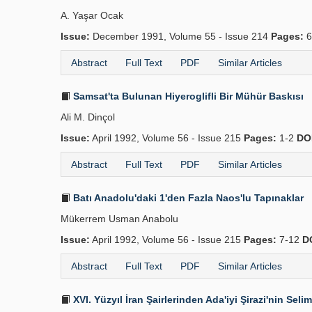
A. Yaşar Ocak
Issue:
December 1991, Volume 55 - Issue 214
Pages:
6
Abstract
Full Text
PDF
Similar Articles
Samsat'ta Bulunan Hiyeroglifli Bir Mühür Baskısı
Ali M. Dinçol
Issue:
April 1992, Volume 56 - Issue 215
Pages:
1-2
DO
Abstract
Full Text
PDF
Similar Articles
Batı Anadolu'daki 1'den Fazla Naos'lu Tapınaklar
Mükerrem Usman Anabolu
Issue:
April 1992, Volume 56 - Issue 215
Pages:
7-12
D
Abstract
Full Text
PDF
Similar Articles
XVI. Yüzyıl İran Şairlerinden Ada'iyi Şirazi'nin Sel