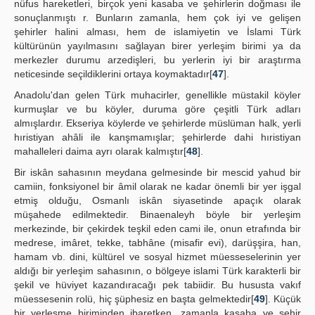
nüfus hareketleri, birçok yeni kasaba ve şehirlerin doğması ile
sonuçlanmıştı r. Bunların zamanla, hem çok iyi ve gelişen
şehirler halini alması, hem de islamiyetin ve İslami Türk
kültürünün yayılmasını sağlayan birer yerleşim birimi ya da
merkezler durumu arzedişleri, bu yerlerin iyi bir araştırma
neticesinde seçildiklerini ortaya koymaktadır[
47
].
Anadolu'dan gelen Türk muhacirler, genellikle müstakil köyler
kurmuşlar ve bu köyler, duruma göre çeşitli Türk adları
almışlardır. Ekseriya köylerde ve şehirlerde müslüman halk, yerli
hıristiyan ahâli ile kanşmamışlar; şehirlerde dahi hıristiyan
mahalleleri daima ayrı olarak kalmıştır[
48
].
Bir iskân sahasının meydana gelmesinde bir mescid yahud bir
camiin, fonksiyonel bir âmil olarak ne kadar önemli bir yer işgal
etmiş olduğu, Osmanlı iskân siyasetinde apaçık olarak
müşahede edilmektedir. Binaenaleyh böyle bir yerleşim
merkezinde, bir çekirdek teşkil eden cami ile, onun etrafında bir
medrese, imâret, tekke, tabhâne (misafir evi), darüşşira, han,
hamam vb. dini, kültürel ve sosyal hizmet müesseselerinin yer
aldığı bir yerleşim sahasının, o bölgeye islami Türk karakterli bir
şekil ve hüviyet kazandıracağı pek tabiidir. Bu hususta vakıf
müessesenin rolü, hiç şüphesiz en başta gelmektedir[
49
]. Küçük
bir yerleşme biriminden ibaretken, zamanla kasaba ve şehir