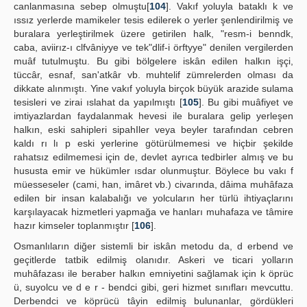
canlanmasına sebep olmuştu[
104
]. Vakıf yoluyla bataklı k ve
ıssız yerlerde mamikeler tesis edilerek o yerler şenlendirilmiş ve
buralara yerleştirilmek üzere getirilen halk, "resm-i benndk,
caba, aviirız-ı clfvâniyye ve tek"dlif-i örftyye" denilen vergilerden
muâf tutulmuştu. Bu gibi bölgelere iskân edilen halkın işçi,
tüccâr, esnaf, san'atkâr vb. muhtelif zümrelerden olması da
dikkate alınmıştı. Yine vakıf yoluyla birçok büyük arazide sulama
tesisleri ve zirai ıslahat da yapılmıştı [
105
]. Bu gibi muâfiyet ve
imtiyazlardan faydalanmak hevesi ile buralara gelip yerleşen
halkın, eski sahipleri sipahIler veya beyler tarafından cebren
kaldı rı lı p eski yerlerine götürülmemesi ve hiçbir şekilde
rahatsız edilmemesi için de, devlet ayrıca tedbirler almış ve bu
hususta emir ve hükümler ısdar olunmuştur. Böylece bu vakı f
müesseseler (cami, han, imâret vb.) civarında, dâima muhâfaza
edilen bir insan kalabalığı ve yolcuların her türlü ihtiyaçlarını
karşılayacak hizmetleri yapmağa ve hanları muhafaza ve tâmire
hazır kimseler toplanmıştır [
106
].
Osmanlıların diğer sistemli bir iskân metodu da, d erbend ve
geçitlerde tatbik edilmiş olanıdır. Askeri ve ticari yolların
muhâfazası ile beraber halkın emniyetini sağlamak için k öprüc
ü, suyolcu ve d e r - bendci gibi, geri hizmet sınıfları mevcuttu.
Derbendci ve köprücü tâyin edilmiş bulunanlar, gördükleri