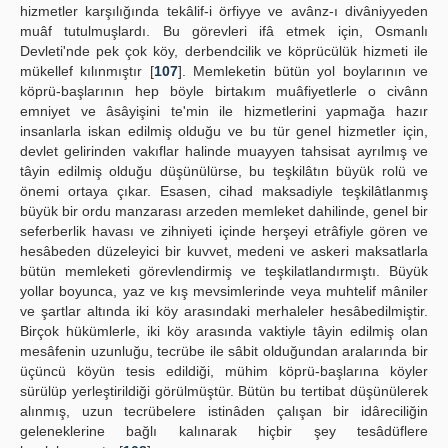
hizmetler karşılığında tekâlif-i örfiyye ve avânz-ı divâniyyeden
muâf tutulmuşlardı. Bu görevleri ifâ etmek için, Osmanlı
Devleti'nde pek çok köy, derbendcilik ve köprücülük hizmeti ile
mükellef kılınmıştır [
107
]. Memleketin bütün yol boylarının ve
köprü-başlarının hep böyle birtakım muâfiyetlerle o civânn
emniyet ve âsâyişini te'min ile hizmetlerini yapmağa hazır
insanlarla iskan edilmiş olduğu ve bu tür genel hizmetler için,
devlet gelirinden vakıflar halinde muayyen tahsisat ayrılmış ve
tâyin edilmiş olduğu düşünülürse, bu teşkilâtın büyük rolü ve
önemi ortaya çıkar. Esasen, cihad maksadiyle teşkilâtlanmış
büyük bir ordu manzarası arzeden memleket dahilinde, genel bir
seferberlik havası ve zihniyeti içinde herşeyi etrâfiyle gören ve
hesâbeden düzeleyici bir kuvvet, medeni ve askeri maksatlarla
bütün memleketi görevlendirmiş ve teşkilatlandırmıştı. Büyük
yollar boyunca, yaz ve kış mevsimlerinde veya muhtelif mâniler
ve şartlar altında iki köy arasındaki merhaleler hesâbedilmiştir.
Birçok hükümlerle, iki köy arasında vaktiyle tâyin edilmiş olan
mesâfenin uzunluğu, tecrübe ile sâbit olduğundan aralarında bir
üçüncü köyün tesis edildiği, mühim köprü-başlarına köyler
sürülüp yerleştirildiği görülmüştür. Bütün bu tertibat düşünülerek
alınmış, uzun tecrübelere istinâden çalışan bir idâreciliğin
geleneklerine bağlı kalınarak hiçbir şey tesâdüflere