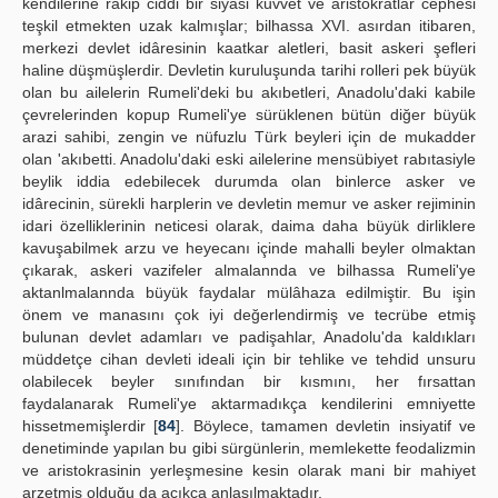
kendilerine rakip ciddi bir siyasi kuvvet ve aristokratlar cephesi
teşkil etmekten uzak kalmışlar; bilhassa XVI. asırdan itibaren,
merkezi devlet idâresinin kaatkar aletleri, basit askeri şefleri
haline düşmüşlerdir. Devletin kuruluşunda tarihi rolleri pek büyük
olan bu ailelerin Rumeli'deki bu akıbetleri, Anadolu'daki kabile
çevrelerinden kopup Rumeli'ye sürüklenen bütün diğer büyük
arazi sahibi, zengin ve nüfuzlu Türk beyleri için de mukadder
olan 'akıbetti. Anadolu'daki eski ailelerine mensübiyet rabıtasiyle
beylik iddia edebilecek durumda olan binlerce asker ve
idârecinin, sürekli harplerin ve devletin memur ve asker rejiminin
idari özelliklerinin neticesi olarak, daima daha büyük dirliklere
kavuşabilmek arzu ve heyecanı içinde mahalli beyler olmaktan
çıkarak, askeri vazifeler almalannda ve bilhassa Rumeli'ye
aktanlmalannda büyük faydalar mülâhaza edilmiştir. Bu işin
önem ve manasını çok iyi değerlendirmiş ve tecrübe etmiş
bulunan devlet adamları ve padişahlar, Anadolu'da kaldıkları
müddetçe cihan devleti ideali için bir tehlike ve tehdid unsuru
olabilecek beyler sınıfından bir kısmını, her fırsattan
faydalanarak Rumeli'ye aktarmadıkça kendilerini emniyette
hissetmemişlerdir [
84
]. Böylece, tamamen devletin insiyatif ve
denetiminde yapılan bu gibi sürgünlerin, memlekette feodalizmin
ve aristokrasinin yerleşmesine kesin olarak mani bir mahiyet
arzetmiş olduğu da açıkça anlaşılmaktadır.