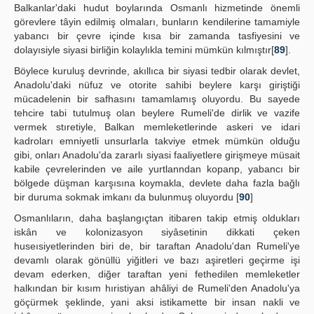
Balkanlar'daki hudut boylarında Osmanlı hizmetinde önemli
görevlere tâyin edilmiş olmaları, bunların kendilerine tamamiyle
yabancı bir çevre içinde kısa bir zamanda tasfiyesini ve
dolayısiyle siyasi birliğin kolaylıkla temini mümkün kılmıştır[
89
].
Böylece kuruluş devrinde, akıllıca bir siyasi tedbir olarak devlet,
Anadolu'daki nüfuz ve otorite sahibi beylere karşı giriştiği
mücadelenin bir safhasını tamamlamış oluyordu. Bu sayede
tehcire tabi tutulmuş olan beylere Rumeli'de dirlik ve vazife
vermek stıretiyle, Balkan memleketlerinde askeri ve idari
kadroları emniyetli unsurlarla takviye etmek mümkün olduğu
gibi, onları Anadolu'da zararlı siyasi faaliyetlere girişmeye müsait
kabile çevrelerinden ve aile yurtlanndan kopanp, yabancı bir
bölgede düşman karşısına koymakla, devlete daha fazla bağlı
bir duruma sokmak imkanı da bulunmuş oluyordu [
90
]
Osmanlıların, daha başlangıçtan itibaren takip etmiş oldukları
iskân ve kolonizasyon siyâsetinin dikkati çeken
huseısiyetlerinden biri de, bir taraftan Anadolu'dan Rumeli'ye
devamlı olarak gönüllü yiğitleri ve bazı aşiretleri geçirme işi
devam ederken, diğer taraftan yeni fethedilen memleketler
halkından bir kısım hıristiyan ahâliyi de Rumeli'den Anadolu'ya
göçürmek şeklinde, yani aksi istikamette bir insan nakli ve