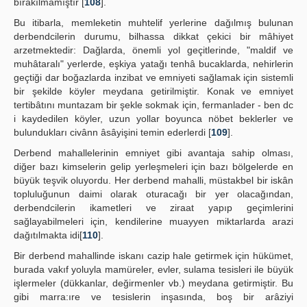
bırakılmamıştır [
108
].
Bu itibarla, memleketin muhtelif yerlerine dağılmış bulunan
derbendcilerin durumu, bilhassa dikkat çekici bir mâhiyet
arzetmektedir: Dağlarda, önemli yol geçitlerinde, "maldif ve
muhâtaralı" yerlerde, eşkiya yatağı tenhâ bucaklarda, nehirlerin
geçtiği dar boğazlarda inzibat ve emniyeti sağlamak için sistemli
bir şekilde köyler meydana getirilmiştir. Konak ve emniyet
tertibâtını muntazam bir şekle sokmak için, fermanlader - ben dc
i kaydedilen köyler, uzun yollar boyunca nöbet beklerler ve
bulundukları civânn âsâyişini temin ederlerdi [
109
].
Derbend mahallelerinin emniyet gibi avantaja sahip olması,
diğer bazı kimselerin gelip yerleşmeleri için bazı bölgelerde en
büyük teşvik oluyordu. Her derbend mahalli, müstakbel bir iskân
topluluğunun daimi olarak oturacağı bir yer olacağından,
derbendcilerin ikametleri ve ziraat yapıp geçimlerini
sağlayabilmeleri için, kendilerine muayyen miktarlarda arazi
dağıtılmakta idi[
110
].
Bir derbend mahallinde iskanı cazip hale getirmek için hükümet,
burada vakıf yoluyla mamüreler, evler, sulama tesisleri ile büyük
işlermeler (dükkanlar, değirmenler vb.) meydana getirmiştir. Bu
gibi marra:ıre ve tesislerin inşasında, boş bir arâziyi