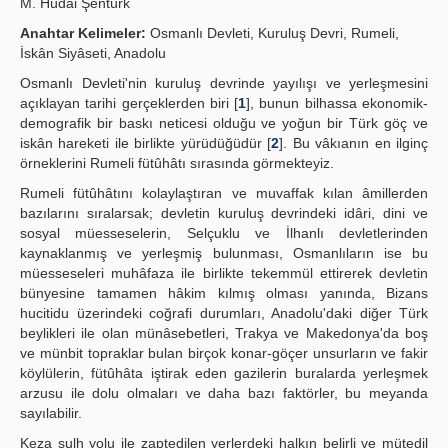
M. Hüdai Şentürk
Publication Policies
Anahtar Kelimeler:
Osmanlı Devleti, Kuruluş Devri, Rumeli,
İskân Siyâseti, Anadolu
Guidelines
Osmanlı Devleti'nin kuruluş devrinde yayılışı ve yerleşmesini
açıklayan tarihi gerçeklerden biri [
1
], bunun bilhassa ekonomik-
Contact Us
demografik bir baskı neticesi olduğu ve yoğun bir Türk göç ve
iskân hareketi ile birlikte yürüdüğüdür [
2
]. Bu vâkıanın en ilginç
örneklerini Rumeli fütûhâtı sırasında görmekteyiz.
Rumeli fütûhâtını kolaylaştıran ve muvaffak kılan âmillerden
bazılarını sıralarsak; devletin kuruluş devrindeki idâri, dini ve
sosyal müesseselerin, Selçuklu ve İlhanlı devletlerinden
kaynaklanmış ve yerleşmiş bulunması, Osmanlıların ise bu
müesseseleri muhâfaza ile birlikte tekemmül ettirerek devletin
bünyesine tamamen hâkim kılmış olması yanında, Bizans
hucitidu üzerindeki coğrafi durumları, Anadolu'daki diğer Türk
beylikleri ile olan münâsebetleri, Trakya ve Makedonya'da boş
ve münbit topraklar bulan birçok konar-göçer unsurların ve fakir
köylülerin, fütûhâta iştirak eden gazilerin buralarda yerleşmek
arzusu ile dolu olmaları ve daha bazı faktörler, bu meyanda
sayılabilir.
Keza sulh yolu ile zaptedilen yerlerdeki halkın belirli ve mütedil