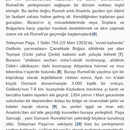
Rumeli'de yerleşmesini sağlayan bir dönüm noktası teşkil
etmiştir. Bu tarihe doğru Rumeli artık Anadolu gazileri için dâimI
bir faaliyet sahası haline gelmiş idi. Kendiliğinden toplanan gazi
gurupları, Bizans'ın iç mücadelelerinde veya Sırplara ve
Bulgarlara karşı yapılan harekatı desteklemek ve akın yapmak
üzere sık sık Rumeli'ye geçmeğe başlamışlardı[
6
].
Süleyman Paşa, 7 Safer 754 (15 Mart 1353)'de, "evvel-baharda"
Gelibolu yarımadası= Çanakkale Boğazı sâhilinde yer alan
Tsympe (Cinbi yahut Çimbi) kalesini sulh yoluyla fethetti [
7
].
Buranın "ahâtisini vechen mine'l-viiciih incitmeyüp, ahâlinin
Cidet-i sâbtkaszn: dahi bozmayup ihtiyarlara hürmet ve muc
teberdna n'ayerde bulundu [
8
]. Burayı Rumeli'de yayılma için bir
köprübaşı olarak teşkilâtlandı rdıktan sonra, Aydı ncı k'daki
küçük Osmanlı donanmasiyle 3.000 kişilik bir orduyu,
Gelibolu'nun 7-8 km. kuzeyinde Kozludere mevkıine çı kardı ve
berzâha hakim tepeleri ele geçirdi. 1354 yılının I Mart gecesinde
vukubulan bir depremden dolayı bu bölge ve civarındaki şehir ve
kaleler harab olunca [
9
], bu yerleri işgal ve imar etti;
Anadolu'dan sür'atle geçirdiği kuvvetleri buraya yerleştirdi. Paşa
Sancağı , yani Osmanlı Rumelisi'nin çekirdeği böylece kurulmuş
oldu. Süleyman Paşa'nın vakılyesi [
10
] bize bu yerleşmenin
şartları hakkında, sağlam bir vesika olarak malümat vermektedir.