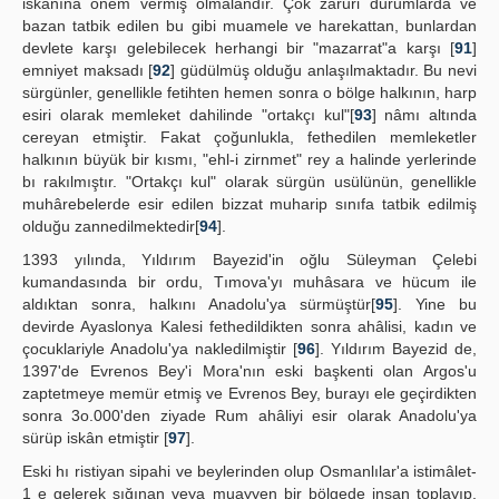
iskânına önem vermiş olmalandır. Çok zaruri durumlarda ve
bazan tatbik edilen bu gibi muamele ve harekattan, bunlardan
devlete karşı gelebilecek herhangi bir "mazarrat"a karşı [
91
]
emniyet maksadı [
92
] güdülmüş olduğu anlaşılmaktadır. Bu nevi
sürgünler, genellikle fetihten hemen sonra o bölge halkının, harp
esiri olarak memleket dahilinde "ortakçı kul"[
93
] nâmı altında
cereyan etmiştir. Fakat çoğunlukla, fethedilen memleketler
halkının büyük bir kısmı, "ehl-i zirnmet" rey a halinde yerlerinde
bı rakılmıştır. "Ortakçı kul" olarak sürgün usülünün, genellikle
muhârebelerde esir edilen bizzat muharip sınıfa tatbik edilmiş
olduğu zannedilmektedir[
94
].
1393 yılında, Yıldırım Bayezid'in oğlu Süleyman Çelebi
kumandasında bir ordu, Tımova'yı muhâsara ve hücum ile
aldıktan sonra, halkını Anadolu'ya sürmüştür[
95
]. Yine bu
devirde Ayaslonya Kalesi fethedildikten sonra ahâlisi, kadın ve
çocuklariyle Anadolu'ya nakledilmiştir [
96
]. Yıldırım Bayezid de,
1397'de Evrenos Bey'i Mora'nın eski başkenti olan Argos'u
zaptetmeye memür etmiş ve Evrenos Bey, burayı ele geçirdikten
sonra 3o.000'den ziyade Rum ahâliyi esir olarak Anadolu'ya
sürüp iskân etmiştir [
97
].
Eski hı ristiyan sipahi ve beylerinden olup Osmanlılar'a istimâlet-
1 e gelerek sığınan veya muayyen bir bölgede insan toplayıp,