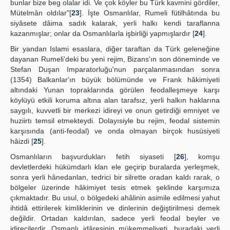
bunlar bize beg olalar idi. Ve çok köyler bu Türk kavmini gördiler,
Mütelmân oldılar"[
23
]. İşte Osmanlılar, Rumeli fütilhâtında bu
siyâsete dâima sadık kalarak, yerli halkı kendi taraflanna
kazanmışlar; onlar da Osmanlılarla işbirliği yapmışlardır [
24
].
Bir yandan Islami esaslara, diğer taraftan da Türk geleneğine
dayanan Rumeli'deki bu yeni rejim, Bizans'ın son döneminde ve
Stefan Duşan Imparatorluğu'nun parçalanmasından sonra
(1354) Balkanlar'ın büyük bölümünde ve Frank hâkimiyeti
altındaki Yunan topraklarında görülen feodalleşmeye karşı
köylüyü etkili koruma altına alan tarafsız, yerli halkın haklarına
saygılı, kuvvetli bir merkezi idireyi ve onun getirdiği emniyet ve
huziirtı temsil etmekteydi. Dolayısiyle bu rejim, feodal sistemin
karşısında (anti-feodal) ve onda olmayan birçok husüsiyeti
hâizdi [
25
].
Osmanlıların başvurdukları fetih siyaseti [
26
], komşu
devletlerdeki hükümdarlı klan ele geçirip buralarda yerleşmek,
sonra yerli hânedanlan, tedrici bir silrette oradan kaldı rarak, o
bölgeler üzerinde hâkimiyet tesis etmek şeklinde karşımıza
çıkmaktadır. Bu usul, o bölgedeki ahâlinin asimile edilmesi yahut
ihtidâ ettirilerek kimliklerinin ve dinlerinin değiştirilmesi demek
değildir. Ortadan kaldırılan, sadece yerli feodal beyler ve
idirecilerdir. Osmanlı idâresinin mükemmeliyeti, buradaki yerli