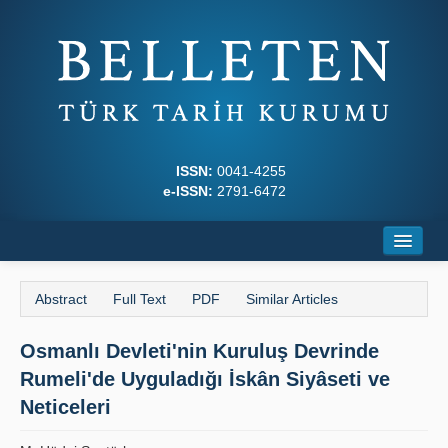
ISSN:
0041-4255
e-ISSN:
2791-6472
Home
Abstract
Full Text
PDF
Similar Articles
About
Osmanlı Devleti'nin Kuruluş Devrinde
Journal Boards
Rumeli'de Uyguladığı İskân Siyâseti ve
Writing Rules
Neticeleri
Principles