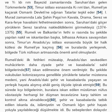
ve Yı ldı rım Bayezid zamanlarında Saruhan'dan gelen
Türkmenlerle [
53
], Timur istilası esnasında Kı rım'dan, Rumeli'ye
kaçarak Osmanlı Devleti'ne sığınan Tatarlar teşkil eder [
54
]. I.
Murad zamanında Lala Şahin Paşa'nın Kavala, Drama, Serez ve
Kara-ferye havalisini fethetmesinden sonra, Saruhan'daki göçer
yörüklerin Serez tarafına nakledildiklerini görmekteyiz (1374-
1375) [
55
]. Rumeli ve Balkanlar'ın fethi sı rasında bu şekilde
yapılan nakil ve iskanlardan başka, bilhassa Ankara savaşından
sonra, Timur'un Anadolu'yu istilası esnasında büyük bir halk
kütlesi de Rumeli'ye kaçmış [
56
] ve buralarda yerleşerek,
bölgede Türk nüfiısun artmasında önemli amil olmuşlardır.
Rumeli'deki ilk fetihleri müteakip, Anadolu'dan sevkedilen
muhâcirlerin daha ziyade şehir ve kasabalarla' sahil
bölgelerinde[
57
] iskan edilmesine önem verilmiştir. Bu şekilde
vukubulan kolonizasyona genellikle yörüklerle tatarlar müstesna
medeni, yani Anadolu'daki şehir ve kasabalarda yaşayan ve
yerleşik hayata alışmış ahâli geniş ölçüde iştirak etmiştir[
59
]. Bu
sürede kıyı bölgelerinin, buralara iskan edilen müslüman nüfus
vâsıtasiyle herhangi bir düşman tecaviizüne karşı tahkim ve
kontrol altına alınabileceği[
60
], şehir ve kasabalarda tatbik
edilen iskanla da, islâmiyetin ve Osmanlı lığın şehir hayatı
yoluyla yayılabileceği düşülmekte idi. Bu sebeplerden dolayıdır