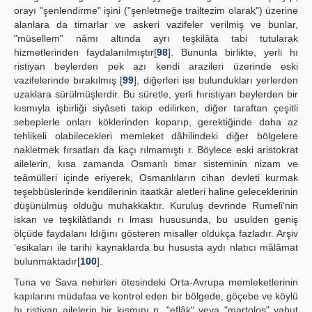
orayı "şenlendirme" işini ("şenletmeğe trailtezim olarak") üzerine
alanlara da timarlar ve askeri vazifeler verilmiş ve bunlar,
"müsellem" nâmı altında ayrı teşkilâta tabi tutularak
hizmetlerinden faydalanılmıştır[
98
]. Bununla birlikte, yerli hı
ristiyan beylerden pek azı kendi arazileri üzerinde eski
vazifelerinde bırakılmış [
99
], diğerleri ise bulundukları yerlerden
uzaklara sürülmüşlerdir. Bu süretle, yerli hıristiyan beylerden bir
kısmıyla işbirliği siyâseti takip edilirken, diğer taraftan çeşitli
sebeplerle onları köklerinden koparıp, gerektiğinde daha az
tehlikeli olabilecekleri memleket dâhilindeki diğer bölgelere
nakletmek fırsatları da kaçı rılmamıştı r. Böylece eski aristokrat
ailelerin, kısa zamanda Osmanlı timar sisteminin nizam ve
teâmülleri içinde eriyerek, Osmanlıların cihan devleti kurmak
teşebbüslerinde kendilerinin itaatkâr aletleri haline geleceklerinin
düşünülmüş olduğu muhakkaktır. Kuruluş devrinde Rumeli'nin
iskan ve teşkilâtlandı rı lması hususunda, bu usulden geniş
ölçüde faydalanı ldığını gösteren misaller oldukça fazladır. Arşiv
‘esikaları ile tarihi kaynaklarda bu hususta aydı nlatıcı mâlâmat
bulunmaktadır[
100
].
Tuna ve Sava nehirleri ötesindeki Orta-Avrupa memleketlerinin
kapılarını müdafaa ve kontrol eden bir bölgede, göçebe ve köylü
hı ristiyan ailelerin bir kısmını n, "eflâk" veya "martolos" yahut