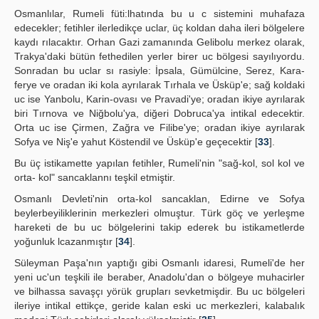
Osmanlılar, Rumeli füti:lhatında bu u c sistemini muhafaza
edecekler; fetihler ilerledikçe uclar, üç koldan daha ileri bölgelere
kaydı rılacaktır. Orhan Gazi zamanında Gelibolu merkez olarak,
Trakya'daki bütün fethedilen yerler birer uc bölgesi sayılıyordu.
Sonradan bu uclar sı rasiyle: İpsala, Gümülcine, Serez, Kara-
ferye ve oradan iki kola ayrılarak Tırhala ve Üsküp'e; sağ koldaki
uc ise Yanbolu, Karin-ovası ve Pravadi'ye; oradan ikiye ayrılarak
biri Tırnova ve Niğbolu'ya, diğeri Dobruca'ya intikal edecektir.
Orta uc ise Çirmen, Zağra ve Filibe'ye; oradan ikiye ayrılarak
Sofya ve Niş'e yahut Köstendil ve Üsküp'e geçecektir [
33
].
Bu üç istikamette yapılan fetihler, Rumeli'nin "sağ-kol, sol kol ve
orta- kol" sancaklannı teşkil etmiştir.
Osmanlı Devleti'nin orta-kol sancaklan, Edirne ve Sofya
beylerbeyiliklerinin merkezleri olmuştur. Türk göç ve yerleşme
hareketi de bu uc bölgelerini takip ederek bu istikametlerde
yoğunluk lcazanmıştır [
34
].
Süleyman Paşa'nın yaptığı gibi Osmanlı idaresi, Rumeli'de her
yeni uc'un teşkili ile beraber, Anadolu'dan o bölgeye muhacirler
ve bilhassa savaşçı yörük grupları sevketmişdir. Bu uc bölgeleri
ileriye intikal ettikçe, geride kalan eski uc merkezleri, kalabalık