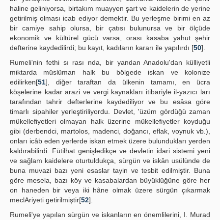
haline geliniyorsa, birtakım muayyen şart ve kaidelerin de yerine
getirilmiş olması icab ediyor demektir. Bu yerleşme birimi en az
bir camiye sahip olursa, bir çatısı bulunursa ve bir ölçüde
ekonomik ve kültürel gücü varsa, orası kasaba yahut şehir
defterine kaydedilirdi; bu kayıt, kadıların kararı ile yapılırdı [
50
].
Rumeli'nin fethi sı rası nda, bir yandan Anadolu'dan külliyetli
miktarda müslüman halk bu bölgede iskan ve kolonize
edilirken[
51
], diğer taraftan da ülkenin tamamı, en ücra
köşelerine kadar arazi ve vergi kaynakları itibariyle il-yazıcı ları
tarafından tahrir defterlerine kaydediliyor ve bu esâsa göre
timarlı sipahiler yerleştiriliyordu. Devlet, 'üzüm gördüğü zaman
mükellefiyetleri olmayan halk üzerine mükellefiyetler koyduğu
gibi (derbendci, martolos, madenci, doğancı, eflak, voynuk vb.),
onları icâb eden yerlerde iskan etmek üzere bulundukları yerden
kaldırabilirdi. Fütilhat genişledikçe ve devletin idari sistemi yeni
ve sağlam kaidelere oturtuldukça, sürgün ve iskân usülünde de
buna muvazi bazı yeni esaslar tayin ve tesbit edilmiştir. Buna
göre mesela, bazı köy ve kasabalardan büyüklüğüne göre her
on haneden bir veya iki hâne olmak üzere sürgün çıkarmak
meclAriyeti getirilmiştir[
52
].
Rumeli'ye yapılan sürgün ve iskanların en önemlilerini, I. Murad