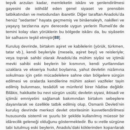
teşvik arzuları kadar, memleketin iskânı ve şenlendirilmesi
gayesini de istihdâf eden genel siyaset ve prensibin
tatbikatından ve metodundan ibarettir. Diğer taraftan Anadolu'da
henüz "sedanter” hayata geçmemiş ve binâenaleyh, nakilleri ve
yaşayış tarzlarına aynı derecede uygun yerlerin Rumeli'de de
temini kolay olan yörüklerin bu bölgede iskânı da, bu siyâsetin
bir salhasını teşkil etmiştir[
88
].
Kuruluş devrinde, birtakım aşiret ve kabilelerin (yörük, türkmen,
tatar vb.), kendi beyleriyle (mesela, aşiret beyi) ve reisleriyle;
veya toprak sahibi olarak Anadolu'da mühim siyâsi ve içtimâi
mevki sahibi eski beylerin bir kısmının, kendi yurtlanndan
uzaklara ve ekseriya hudut boylanna, yahut devletin nizâmına
sokulması için çetin mücadelelere sahne olan bölgelere sürgün
edilmesi ve oralarda kendilerine mühim askeri vazifeler tayin
edilmiş bulunması, tesâdüfi ve münferid birer hâdise değildir.
Bilâkis, hakikatte bu nevi sürgün usülü; devletin siyasi, iktisadi ve
içtimâi emniyetini sağlamak bakımından birtakım sebeplere
dayanılarak ve özellikle tatbik edilmiş olup, Osmanlı Devleti'nin
kuruluş devrinde merkezi devlet otoritesinin kuvvetlendirilmesi
hususunda sistemli ve şuurlu bir şekilde kullanılmış müessir bir
idârecilik geleneği olduğunu göstermektedir. Bu sı:ıretle sürgüne
tabi tutulmuş eski beylerin, Anadolu'daki köklerinden koparılarak