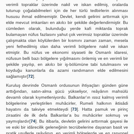
verimli topraklar üzerinde nakil ve iskan edilmiş, oralarda
tutunup çoğalabilmeleri için de her türlü tedbirlerin alınması
hususu ihmal edilmemiştir. Devlet, kendi gelirini arttırmak için
elde mevcut imkanları en akılcı bir şekilde değerlendirmiştir. Bu
cümleden olarak, bulunduğu yerde kafi miktarda toprak
bulamayan nüfus fazlasını yahut çok verimsiz topraklar üzerinde
çalışmakta olan köylülerden bir kısmını zaman zaman, mesela
yeni fethedilmiş olan daha verimli bölgelere nakil ve iskan
etmiştir. Bu nüfus ve ekonomi siyaseti ile Osmanlı idaresi,
nüfusun belli bazı bölgelere yığılmasını önlemiş ve en verimli bir
şekilde yayılıp, en akılcı bir iş-bölümüne tabi tutulmasını ve
koyduğu kanunlarla da azami randımanın elde edilmesini
sağlamıştır[
72
].
Kuruluş devrinde Osmanlı ordusunun ihtiyaçları günden güne
arttığından, satın-alma gücü yükseliyor, reâyânın mahsülü
devamlı olarak kıymetleniyordu. Balkanlar'ın ıssız kalmış verimli
bölgelerine yerleştirilen muhâcirler, Rumeli halkının iktisâdi
hayatını da takviye etmekteydi [
73
]. Hatta pamuk ve pirinç
ziraatini de ilk defa Balkanlar'a bu muhâcirler sokmuş ve
yaymışlardır[
74
]. Bu itibarla, devletin gelirini arttırmak gayesi ile
ve eski bir idârecilik geleneğinin tecrübelerine dayanan basit ve
pratik usullerle reâyânın, en verimli bölgelerde ve en rasyonel