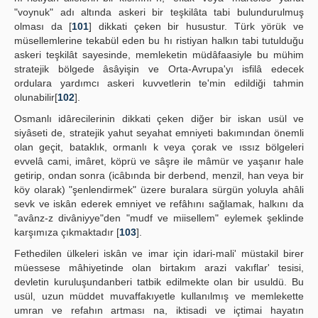
"voynuk" adı altında askeri bir teşkilâta tabi bulundurulmuş
olması da [
101
] dikkati çeken bir husustur. Türk yörük ve
müsellemlerine tekabül eden bu hı ristiyan halkın tabi tutulduğu
askeri teşkilât sayesinde, memleketin müdâfaasiyle bu mühim
stratejik bölgede âsâyişin ve Orta-Avrupa'yı isfilâ edecek
ordulara yardımcı askeri kuvvetlerin te'min edildiği tahmin
olunabilir[
102
].
Osmanlı idârecilerinin dikkati çeken diğer bir iskan usül ve
siyâseti de, stratejik yahut seyahat emniyeti bakımından önemli
olan geçit, bataklık, ormanlı k veya çorak ve ıssız bölgeleri
evvelâ cami, imâret, köprü ve sâşre ile mâmür ve yaşanır hale
getirip, ondan sonra (icâbında bir derbend, menzil, han veya bir
köy olarak) "şenlendirmek" üzere buralara sürgün yoluyla ahâli
sevk ve iskân ederek emniyet ve refâhını sağlamak, halkını da
"avânz-z divâniyye"den "mudf ve miisellem" eylemek şeklinde
karşımıza çıkmaktadır [
103
].
Fethedilen ülkeleri iskân ve imar için idari-mali' müstakil birer
müessese mâhiyetinde olan birtakım arazi vakıflar' tesisi,
devletin kuruluşundanberi tatbik edilmekte olan bir usuldü. Bu
usül, uzun müddet muvaffakıyetle kullanılmış ve memlekette
umran ve refahın artması na, iktisadi ve içtimai hayatın