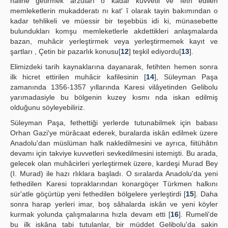
haline getirmek arzuları o kadar kuvvetli ve feth edilen
memleketlerin mukadderatı nı kat' î olarak tayin bakımından o
kadar tehlikeli ve müessir bir teşebbüs idi ki, münasebette
bulundukları komşu memleketlerle akdettikleri anlaşmalarda
bazan, muhâcir yerleştirmek veya yerleştirmemek kayıt ve
şartları , Çetin bir pazarlık konusu[
12
] teşkil ediyordu[
13
].
Elimizdeki tarih kaynaklarına dayanarak, fetihten hemen sonra
ilk hicret ettirilen muhâcir kafilesinin [
14
], Süleyman Paşa
zamanında 1356-1357 yıllarında Karesi vilâyetinden Gelibolu
yarımadasiyle bu bölgenin kuzey kısmı nda iskan edilmiş
olduğunu söyleyebiliriz.
Süleyman Paşa, fethettiği yerlerde tutunabilmek için babası
Orhan Gazi'ye mürâcaat ederek, buralarda iskân edilmek üzere
Anadolu'dan müslüman halk nakledilmesini ve ayrıca, fiitühâtın
devamı için takviye kuvvetleri sevkedilmesini istemişti. Bu arada,
gelecek olan muhâcirleri yerleştirmek üzere, kardeşi Murad Bey
(I. Murad) ile hazı rlıklara başladı. O sıralarda Anadolu'da yeni
fethedilen Karesi topraklarından konargöçer Türkmen halkını
sür'atle göçürtüp yeni fethedilen bölgelere yerleştirdi [
15
]. Daha
sonra harap yerleri imar, boş sâhalarda iskân ve yeni köyler
kurmak yolunda çalışmalarına hızla devam etti [
16
]. Rumeli'de
bu ilk iskâna tabi tutulanlar, bir müddet Gelibolu'da sakin