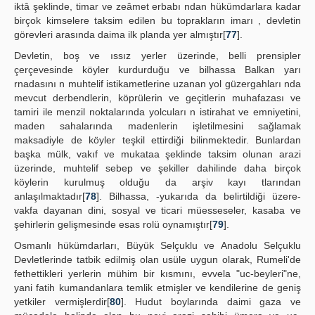
iktâ şeklinde, timar ve zeâmet erbabı ndan hükümdarlara kadar
birçok kimselere taksim edilen bu toprakların imarı , devletin
görevleri arasında daima ilk planda yer almıştır[
77
].
Devletin, boş ve ıssız yerler üzerinde, belli prensipler
çerçevesinde köyler kurdurduğu ve bilhassa Balkan yarı
rnadasını n muhtelif istikametlerine uzanan yol güzergahları nda
mevcut derbendlerin, köprülerin ve geçitlerin muhafazası ve
tamiri ile menzil noktalarında yolcuları n istirahat ve emniyetini,
maden sahalarında madenlerin işletilmesini sağlamak
maksadiyle de köyler teşkil ettirdiği bilinmektedir. Bunlardan
başka mülk, vakıf ve mukataa şeklinde taksim olunan arazi
üzerinde, muhtelif sebep ve şekiller dahilinde daha birçok
köylerin kurulmuş olduğu da arşiv kayı tlarından
anlaşılmaktadır[
78
]. Bilhassa, -yukarıda da belirtildiği üzere-
vakfa dayanan dini, sosyal ve ticari müesseseler, kasaba ve
şehirlerin gelişmesinde esas rolü oynamıştır[
79
].
Osmanlı hükümdarları, Büyük Selçuklu ve Anadolu Selçuklu
Devletlerinde tatbik edilmiş olan usüle uygun olarak, Rumeli'de
fethettikleri yerlerin mühim bir kısmını, evvela "uc-beyleri"ne,
yani fatih kumandanlara temlik etmişler ve kendilerine de geniş
yetkiler vermişlerdir[
80
]. Hudut boylarında daimi gaza ve