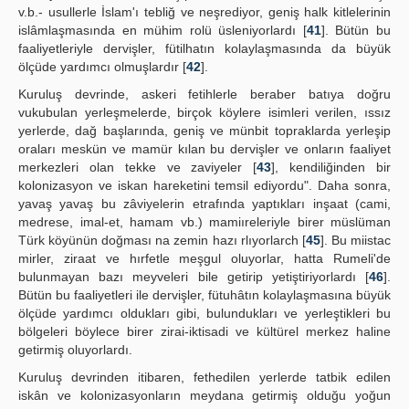
v.b.- usullerle İslam'ı tebliğ ve neşrediyor, geniş halk kitlelerinin
islâmlaşmasında en mühim rolü üsleniyorlardı [
41
]. Bütün bu
faaliyetleriyle dervişler, fütilhatın kolaylaşmasında da büyük
ölçüde yardımcı olmuşlardır [
42
].
Kuruluş devrinde, askeri fetihlerle beraber batıya doğru
vukubulan yerleşmelerde, birçok köylere isimleri verilen, ıssız
yerlerde, dağ başlarında, geniş ve münbit topraklarda yerleşip
oraları meskün ve mamür kılan bu dervişler ve onların faaliyet
merkezleri olan tekke ve zaviyeler [
43
], kendiliğinden bir
kolonizasyon ve iskan hareketini temsil ediyordu". Daha sonra,
yavaş yavaş bu zâviyelerin etrafında yaptıkları inşaat (cami,
medrese, imal-et, hamam vb.) mamiıreleriyle birer müslüman
Türk köyünün doğması na zemin hazı rlıyorlarch [
45
]. Bu miistac
mirler, ziraat ve hırfetle meşgul oluyorlar, hatta Rumeli'de
bulunmayan bazı meyveleri bile getirip yetiştiriyorlardı [
46
].
Bütün bu faaliyetleri ile dervişler, fütuhâtın kolaylaşmasına büyük
ölçüde yardımcı oldukları gibi, bulundukları ve yerleştikleri bu
bölgeleri böylece birer zirai-iktisadi ve kültürel merkez haline
getirmiş oluyorlardı.
Kuruluş devrinden itibaren, fethedilen yerlerde tatbik edilen
iskân ve kolonizasyonların meydana getirmiş olduğu yoğun