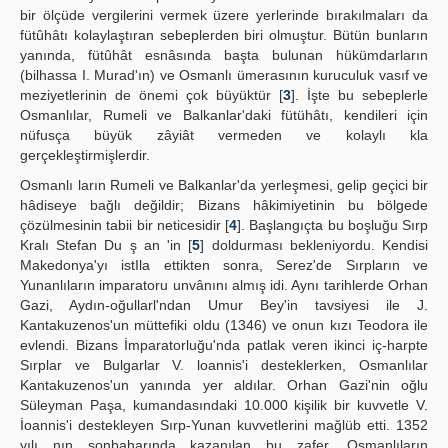
bir ölçüde vergilerini vermek üzere yerlerinde bırakılmaları da
fütûhâtı kolaylaştıran sebeplerden biri olmuştur. Bütün bunların
yanında, fütûhât esnâsında başta bulunan hükümdarların
(bilhassa I. Murad'ın) ve Osmanlı ümerasının kuruculuk vasıf ve
meziyetlerinin de önemi çok büyüktür [
3
]. İşte bu sebeplerle
Osmanlılar, Rumeli ve Balkanlar'daki fütühâtı, kendileri için
nüfusça büyük zâyiât vermeden ve kolaylı kla
gerçekleştirmişlerdir.
Osmanlı ların Rumeli ve Balkanlar'da yerleşmesi, gelip geçici bir
hâdiseye bağlı değildir; Bizans hâkimiyetinin bu bölgede
çözülmesinin tabii bir neticesidir [
4
]. Başlangıçta bu boşluğu Sırp
Kralı Stefan Du ş an 'in [
5
] doldurması bekleniyordu. Kendisi
Makedonya'yı istIla ettikten sonra, Serez'de Sırpların ve
Yunanlıların imparatoru unvânını almış idi. Aynı tarihlerde Orhan
Gazi, Aydın-oğullarl'ndan Umur Bey'in tavsiyesi ile J.
Kantakuzenos'un müttefiki oldu (1346) ve onun kızı Teodora ile
evlendi. Bizans İmparatorluğu'nda patlak veren ikinci iç-harpte
Sırplar ve Bulgarlar V. loannis'i desteklerken, Osmanlılar
Kantakuzenos'un yanında yer aldılar. Orhan Gazi'nin oğlu
Süleyman Paşa, kumandasındaki 10.000 kişilik bir kuvvetle V.
İoannis'i destekleyen Sırp-Yunan kuvvetlerini mağlüb etti. 1352
yılı nın sonbaharında kazanılan bu zafer, Osmanlıların