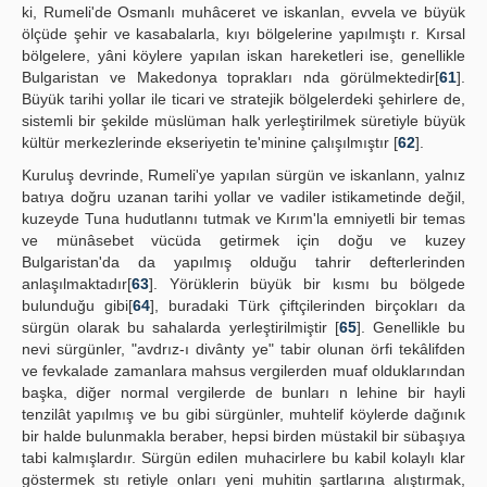
ki, Rumeli'de Osmanlı muhâceret ve iskanlan, evvela ve büyük
ölçüde şehir ve kasabalarla, kıyı bölgelerine yapılmıştı r. Kırsal
bölgelere, yâni köylere yapılan iskan hareketleri ise, genellikle
Bulgaristan ve Makedonya toprakları nda görülmektedir[
61
].
Büyük tarihi yollar ile ticari ve stratejik bölgelerdeki şehirlere de,
sistemli bir şekilde müslüman halk yerleştirilmek süretiyle büyük
kültür merkezlerinde ekseriyetin te'minine çalışılmıştır [
62
].
Kuruluş devrinde, Rumeli'ye yapılan sürgün ve iskanlann, yalnız
batıya doğru uzanan tarihi yollar ve vadiler istikametinde değil,
kuzeyde Tuna hudutlannı tutmak ve Kırım'la emniyetli bir temas
ve münâsebet vücüda getirmek için doğu ve kuzey
Bulgaristan'da da yapılmış olduğu tahrir defterlerinden
anlaşılmaktadır[
63
]. Yörüklerin büyük bir kısmı bu bölgede
bulunduğu gibi[
64
], buradaki Türk çiftçilerinden birçokları da
sürgün olarak bu sahalarda yerleştirilmiştir [
65
]. Genellikle bu
nevi sürgünler, "avdrız-ı divânty ye" tabir olunan örfi tekâlifden
ve fevkalade zamanlara mahsus vergilerden muaf olduklarından
başka, diğer normal vergilerde de bunları n lehine bir hayli
tenzilât yapılmış ve bu gibi sürgünler, muhtelif köylerde dağınık
bir halde bulunmakla beraber, hepsi birden müstakil bir sübaşıya
tabi kalmışlardır. Sürgün edilen muhacirlere bu kabil kolaylı klar
göstermek stı retiyle onları yeni muhitin şartlarına alıştırmak,