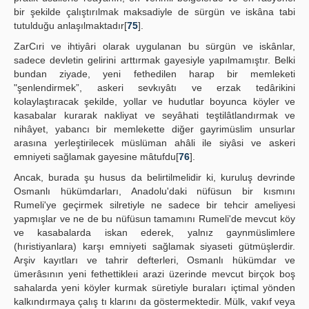
bir şekilde çalıştırılmak maksadiyle de sürgün ve iskâna tabi
tutulduğu anlaşılmaktadır[
75
].
ZarCıri ve ihtiyâri olarak uygulanan bu sürgün ve iskânlar,
sadece devletin gelirini arttırmak gayesiyle yapılmamıştır. Belki
bundan ziyade, yeni fethedilen harap bir memleketi
"şenlendirmek”, askeri sevkıyâtı ve erzak tedârikini
kolaylaştıracak şekilde, yollar ve hudutlar boyunca köyler ve
kasabalar kurarak nakliyat ve seyâhati teştilâtlandırmak ve
nihâyet, yabancı bir memlekette diğer gayrimüslim unsurlar
arasına yerleştirilecek müslüman ahâli ile siyâsi ve askeri
emniyeti sağlamak gayesine mâtufdu[
76
].
Ancak, burada şu husus da belirtilmelidir ki, kuruluş devrinde
Osmanlı hükümdarları, Anadolu'daki nüfüsun bir kısmını
Rumeli'ye geçirmek silretiyle ne sadece bir tehcir ameliyesi
yapmışlar ve ne de bu nüfüsun tamamını Rumeli'de mevcut köy
ve kasabalarda iskan ederek, yalnız gaynmüslimlere
(hıristiyanlara) karşı emniyeti sağlamak siyaseti gütmüşlerdir.
Arşiv kayıtları ve tahrir defterleri, Osmanlı hükümdar ve
ümerâsının yeni fethettikleıi arazi üzerinde mevcut birçok boş
sahalarda yeni köyler kurmak süretiyle buraları içtimal yönden
kalkındırmaya çalış tı klarını da göstermektedir. Mülk, vakıf veya