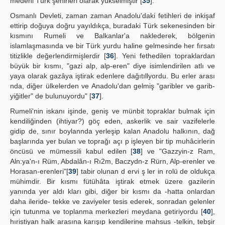
medeni Türk şehirleri olarak yükselmiştir [
35
].
Osmanlı Devleti, zaman zaman Anadolu'daki fetihleri de inkişaf
ettirip doğuya doğru yayıldıkça, buradaki Türk sekenesinden bir
kısmını Rumeli ve Balkanlar'a naklederek, bölgenin
islamlaşmasında ve bir Türk yurdu haline gelmesinde her fırsatı
titizlikle değerlendirmişlerdir [
36
]. Yeni fethedilen topraklardan
büyük bir kısmı, "gazi alp, alp-eren" diye isimlendirilen atlı ve
yaya olarak gazâya iştirak edenlere dağıtıllyordu. Bu erler arası
nda, diğer ülkelerden ve Anadolu'dan gelmiş "garibler ve garib-
yiğitler" de bulunuyordu" [
37
].
Rumeli'nin iskanı işinde, geniş ve münbit topraklar bulmak için
kendiliğinden (ihtiyar?) göç eden, askerlik ve sair vazifelerle
gidip de, sınır boylannda yerleşip kalan Anadolu halkının, dağ
başlarında yer bulan ve toprağı açı p işleyen bir tip muhâcirlerin
öncüsü ve mümessili kabul edilen [
38
] ve "Gazzyin-z Ram,
Aln:ya'n-ı Rüm, Abdalân-ı Rı2m, Baczydn-z Rürn, Alp-erenler ve
Horasan-erenleri"[
39
] tabir olunan d ervi ş ler in rolü de oldukça
mühimdir. Bir kısmı fütühâta iştirak etmek üzere gazilerin
yanında yer aldı kları gibi, diğer bir kısmı da -hatta onlardan
daha ileride- tekke ve zaviyeler tesis ederek, sonradan gelenler
için tutunma ve toplanma merkezleri meydana getiriyordu [
40
],
hıristiyan halk arasına karışıp kendilerine mahsus -telkin, tebşir