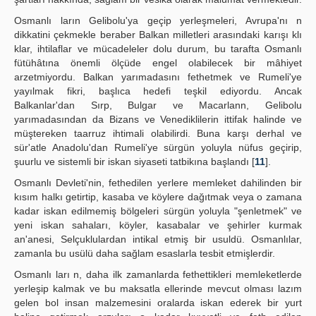
Osmanlı ların Gelibolu'ya geçip yerleşmeleri, Avrupa'nı n
dikkatini çekmekle beraber Balkan milletleri arasındaki karışı klı
klar, ihtilaflar ve mücadeleler dolu durum, bu tarafta Osmanlı
fütühâtına önemli ölçüde engel olabilecek bir mâhiyet
arzetmiyordu. Balkan yarımadasını fethetmek ve Rumeli'ye
yayılmak fikri, başlıca hedefi teşkil ediyordu. Ancak
Balkanlar'dan Sırp, Bulgar ve Macarlann, Gelibolu
yarımadasından da Bizans ve Venediklilerin ittifak halinde ve
müştereken taarruz ihtimali olabilirdi. Buna karşı derhal ve
sür'atle Anadolu'dan Rumeli'ye sürgün yoluyla nüfus geçirip,
şuurlu ve sistemli bir iskan siyaseti tatbikına başlandı [
11
].
Osmanlı Devleti'nin, fethedilen yerlere memleket dahilinden bir
kısım halkı getirtip, kasaba ve köylere dağıtmak veya o zamana
kadar iskan edilmemiş bölgeleri sürgün yoluyla "şenletmek" ve
yeni iskan sahaları, köyler, kasabalar ve şehirler kurmak
an'anesi, Selçuklulardan intikal etmiş bir usuldü. Osmanlılar,
zamanla bu usülü daha sağlam esaslarla tesbit etmişlerdir.
Osmanlı ları n, daha ilk zamanlarda fethettikleri memleketlerde
yerleşip kalmak ve bu maksatla ellerinde mevcut olması lazım
gelen bol insan malzemesini oralarda iskan ederek bir yurt