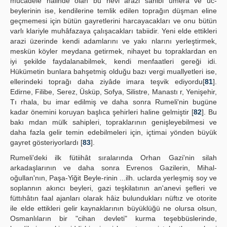
mücadele halinde olan bu nevi arazi sahibi ümera ve uc-
beylerinin ise, kendilerine temlik edilen toprağın düşman eline
geçmemesi için bütün gayretlerini harcayacakları ve onu bütün
varlı klariyle muhâfazaya çalışacakları tabiidir. Yeni elde ettikleri
arazi üzerinde kendi adamlarını ve yakı nlarını yerleştirmek,
meskün köyler meydana getirmek, nihayet bu topraklardan en
iyi şekilde faydalanabilmek, kendi menfaatleri gereği idi.
Hükümetin bunlara bahşetmiş olduğu bazı vergi muallyetleri ise,
ellerindeki toprağı daha ziyâde imara teşvik ediyordu[
81
].
Edirne, Filibe, Serez, Üsküp, Sofya, Silistre, Manastı r, Yenişehir,
Tı rhala, bu imar edilmiş ve daha sonra Rumeli'nin bugüne
kadar önemini koruyan başlıca şehirleri haline gelmiştir [
82
]. Bu
bakı mdan mülk sahipleri, topraklarının genişleyebilmesi ve
daha fazla gelir temin edebilmeleri için, içtimai yönden büyük
gayret gösteriyorlardı [
83
].
Rumeli'deki ilk fütiihât sıralarında Orhan Gazi'nin silah
arkadaşlarının ve daha sonra Evrenos Gazilerin, Mihal-
oğullan'nın, Paşa-Yiğit Beyle-rinin ...ilh. uclarda yerleşmiş soy ve
soplannın akıncı beyleri, gazi teşkilatının an'anevi şefleri ve
füttıhâtın faal ajanları olarak hâiz bulundukları nüftız ve otorite
ile elde ettikleri gelir kaynaklarının büyüklüğü ne olursa olsun,
Osmanlıların bir "cihan devleti" kurma teşebbüslerinde,