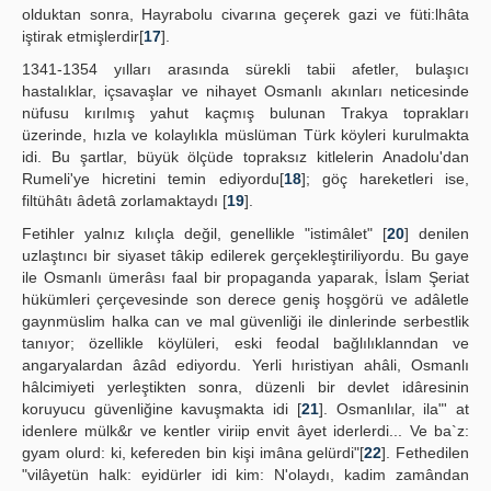
olduktan sonra, Hayrabolu civarına geçerek gazi ve füti:lhâta
iştirak etmişlerdir[
17
].
1341-1354 yılları arasında sürekli tabii afetler, bulaşıcı
hastalıklar, içsavaşlar ve nihayet Osmanlı akınları neticesinde
nüfusu kırılmış yahut kaçmış bulunan Trakya toprakları
üzerinde, hızla ve kolaylıkla müslüman Türk köyleri kurulmakta
idi. Bu şartlar, büyük ölçüde topraksız kitlelerin Anadolu'dan
Rumeli'ye hicretini temin ediyordu[
18
]; göç hareketleri ise,
filtühâtı âdetâ zorlamaktaydı [
19
].
Fetihler yalnız kılıçla değil, genellikle "istimâlet" [
20
] denilen
uzlaştıncı bir siyaset tâkip edilerek gerçekleştiriliyordu. Bu gaye
ile Osmanlı ümerâsı faal bir propaganda yaparak, İslam Şeriat
hükümleri çerçevesinde son derece geniş hoşgörü ve adâletle
gaynmüslim halka can ve mal güvenliği ile dinlerinde serbestlik
tanıyor; özellikle köylüleri, eski feodal bağlılıklanndan ve
angaryalardan âzâd ediyordu. Yerli hıristiyan ahâli, Osmanlı
hâlcimiyeti yerleştikten sonra, düzenli bir devlet idâresinin
koruyucu güvenliğine kavuşmakta idi [
21
]. Osmanlılar, ila"' at
idenlere mülk&r ve kentler viriip envit âyet iderlerdi... Ve ba`z:
gyam olurd: ki, kefereden bin kişi imâna gelürdi"[
22
]. Fethedilen
"vilâyetün halk: eyidürler idi kim: N'olaydı, kadim zamândan