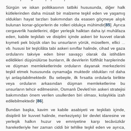
Sürgün ve iskan politikasının tatbiki hususunda, diğer halk
kütlelerinden daha müsait bir malzeme teşkil eden ve yaşamış
oldukları hayat tarzları bakımından da esasen göçmeye alışık
bulunan konar-göçerlerin de rolleri oldukça mühimdir[
85
]. Ayrıca
cergaverlik hasletlerini, diğer yerleşik halktan daha iyi muhâfaza
eden, kabile teşkilatı ve disiplini içinde askeri bir kuvvet olarak
kıymeti pek büyük olan bu unsurların yörük, müsellem, ellici ...
vb. hususi bir teşlcilâta tabi askeri sınıflar halinde, cihad ve gaza
ordularını takviye eden birer savaşçı olarak da istihdâm
edildikleri düşünülürse bunların, ilk devirlerin fütfihât harplerinde
ve düşman memleketlerinde orduların dayanak merkezlerini
teşkil etmek hususunda oynamağa muktedir oldukları rol daha
iyi anlaşılabilmektedir. Bu sebeple, ilk fırsatta ordularla birlikte
veya orduların arkasından düşman memleketlerine bu
unsurların tehcir edilmesinin, Osmanlı Devleti'nin askeri stratejisi
bakımından önem verilen usullerden biri olması, kolaylıkla izah
edilebilmektedir [
86
].
Bundan başka, kavim ve kabile asabiyeti ve teşkilatı içinde,
disiplinli bir kuvvet halinde, merkeziyetçi bir devlet idaresine ve
yerleşik halkın huzur ve emniyetine karşı tecâvüzkâr
hareketleriyle her zaman ciddi bir tehlike teşkil eden ve ayrıca,