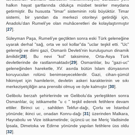
halkın hayat şartlarında cldukça müsbet tesirler meydana
getirmiştir. Bu hususta "timar" sisteminin rolü büyüktür. Timar
sistemi, bir yandan da merkezi otoriteyi getirdiği için,
Anadolu'dan Rumeli'ye olan muhâceretleri de kolaylaştırmıştır
[
27
].
Süleyman Paşa, Rumeli'ye geçtikten sonra eski Türk geleneğine
uyarak derhal "sağ, orta ve sol kollar"da "uclar teşkil etti. "Uc"
geleneği ve diimi gazi, Osmanlı Devleti'nin kuruluşunun dinamik
âmilidir[
28
]. Bu nevi "kol" taksimine, Orta-Asya Türk
devletlerinde de rastlanmaktadır[
29
]. Osmanlılar, bu "gazi-uc"
geleneğinden hareketle, XV. asırda bütün Islam dünyasının
koruyuculan rolünü benimseyeceklerdir. Gazi, cihan-şümül
hikimiyet için hamlelerin, devletin askeri karakterinin ve sıkı
merkeziyetçiliğin ana prensibi olmuş ve öyle kalmıştır [
30
].
Gelibolu berzah şehirlerinde ve Gelibolu'da yerleştikten sonra
Osmanlılar, üç istikamette "u c " teşkil ederek fetihlere devam
ettiler. Birinci uc , sahilden Tekfur-dağı, Çorlu ve İstanbul
yönünde; ikinci uc, onadan Konru-dağı [
31
] üzerinden Malkara,
Hayrabolu ve Vize istikametinde; üçüncü uc ise Meriç Vadisinde
İpsala, Dimetoka ve Edirne yönünde yapılan fetihlere üss oldu
[
32
].