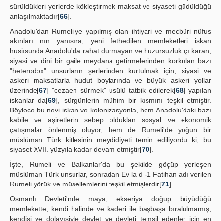
sürüldükleri yerlerde kökleştirmek maksat ve siyaseti güdüldüğü
anlaşılmaktadır[
66
].
Anadolu'dan Rumeli'ye yapılmış olan ihtiyari ve mecbüri nüfus
akınları nın yanısıra, yeni fethedilen memleketleri iskan
husiısunda Anadolu'da rahat durmayan ve huzursuzluk çı karan,
siyasi ve dini bir gaile meydana getirmelerinden korkulan bazı
"heterodox" unsurların şerlerinden kurtulmak için, siyasi ve
askeri maksatlarla hudut boylarında ve büyük askeri yollar
üzerinde[
67
] "cezaen sürmek" usülü tatbik edilerek[
68
] yapılan
iskanlar da[
69
], sürgünlerin mühim bir kısmını teşkil etmiştir.
Böylece bu nevi iskan ve kolonizasyonla, hem Anadolu'daki bazı
kabile ve aşiretlerin sebep olduklan sosyal ve ekonomik
çatışmalar önlenmiş oluyor, hem de Rumeli'de yoğun bir
müslüman Türk kitlesinin meydidiyeti temin ediliyordu ki, bu
siyaset XVII. yüzyıla kadar devam etmiştir[
70
].
İşte, Rumeli ve Balkanlar'da bu şekilde göçüp yerleşen
müslüman Türk unsurlar, sonradan Ev la d -1 Fatihan adı verilen
Rumeli yörük ve müsellemlerini teşkil etmişlerdir[
71
].
Osmanlı Devleti'nde maya, ekseriya doğup büyüdüğü
memlekette, kendi halinde ve kaderi ile başbaşa bıralulmamış,
kendisi ve dolayısiyle devlet ve devleti temsil edenler için en