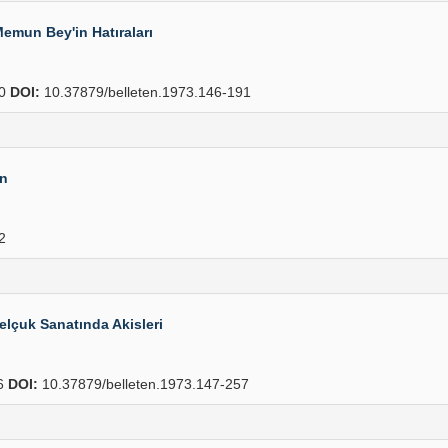
emun Bey'in Hatıraları
30
DOI:
10.37879/belleten.1973.146-191
en
2
Selçuk Sanatında Akisleri
6
DOI:
10.37879/belleten.1973.147-257