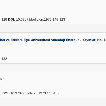
r
-128
DOI:
10.37879/belleten.1973.145-123
arı ve Etkileri. Ege Üniversitesi Arkeoloji Enstitüsü Yayınları No. 
-132
lar
90
DOI:
10.37879/belleten.1973.146-159