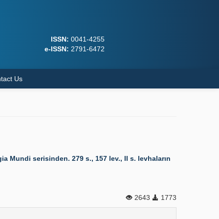
ISSN:
0041-4255
e-ISSN:
2791-6472
tact Us
Mundi serisinden. 279 s., 157 lev., II s. levhaların
2643
1773