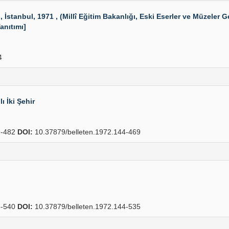
 İstanbul, 1971 , (Millî Eğitim Bakanlığı, Eski Eserler ve Müzeler Ge
anıtımı]
4
 İki Şehir
-482
DOI:
10.37879/belleten.1972.144-469
-540
DOI:
10.37879/belleten.1972.144-535