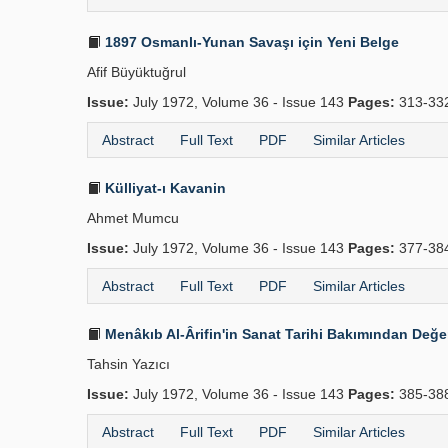
1897 Osmanlı-Yunan Savaşı için Yeni Belge
Afif Büyüktuğrul
Issue:
July 1972, Volume 36 - Issue 143
Pages:
313-33
Abstract
Full Text
PDF
Similar Articles
Külliyat-ı Kavanin
Ahmet Mumcu
Issue:
July 1972, Volume 36 - Issue 143
Pages:
377-38
Abstract
Full Text
PDF
Similar Articles
Menâkıb Al-Ârifin'in Sanat Tarihi Bakımından Değe
Tahsin Yazıcı
Issue:
July 1972, Volume 36 - Issue 143
Pages:
385-38
Abstract
Full Text
PDF
Similar Articles