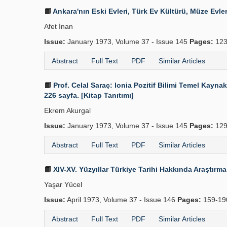
Ankara'nın Eski Evleri, Türk Ev Kültürü, Müze Evle
Afet İnan
Issue:
January 1973, Volume 37 - Issue 145
Pages:
123
Abstract
Full Text
PDF
Similar Articles
Prof. Celal Saraç: lonia Pozitif Bilimi Temel Kaynakl
226 sayfa. [Kitap Tanıtımı]
Ekrem Akurgal
Issue:
January 1973, Volume 37 - Issue 145
Pages:
129
Abstract
Full Text
PDF
Similar Articles
XIV-XV. Yüzyıllar Türkiye Tarihi Hakkında Araştırma
Yaşar Yücel
Issue:
April 1973, Volume 37 - Issue 146
Pages:
159-1
Abstract
Full Text
PDF
Similar Articles