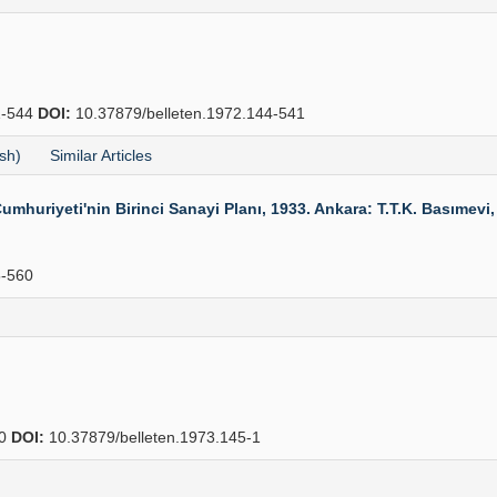
-544
DOI:
10.37879/belleten.1972.144-541
sh)
Similar Articles
Cumhuriyeti'nin Birinci Sanayi Planı, 1933. Ankara: T.T.K. Basımevi,
-560
50
DOI:
10.37879/belleten.1973.145-1