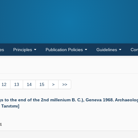
les
Principles
Publication Policies
Guidelines
Con
12
13
14
15
>
>>
to the end of the 2nd millenium B. C.), Geneva 1968. Archaeologia 
 Tanıtımı]
4