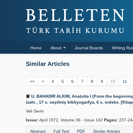
Home
About
Journal Boards
Writing Ru
Similar Articles
<<
<
4
5
6
7
8
9
10
11
U. BAHADIR ALKIM, Anatolia I (From the beginnings 
izahı , 17 s. seçilmiş bibliyogarfya, 6 s. indeks. [Kitap
Veli Sevin
Issue:
April 1972, Volume 36 - Issue 142
Pages:
237-24
Abstract
Full Text
PDF
Similar Articles