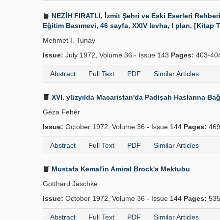
NEZİH FIRATLI, İzmit Şehri ve Eski Eserleri Rehberi,
Eğitim Basımevi, 46 sayfa, XXIV levha, I plan. [Kitap T
Mehmet İ. Tunay
Issue:
July 1972, Volume 36 - Issue 143
Pages:
403-40
Abstract
Full Text
PDF
Similar Articles
XVI. yüzyılda Macaristan'da Padişah Haslarına Bağlı
Géza Fehér
Issue:
October 1972, Volume 36 - Issue 144
Pages:
469
Abstract
Full Text
PDF
Similar Articles
Mustafa Kemal'in Amiral Brock'a Mektubu
Gotthard Jäschke
Issue:
October 1972, Volume 36 - Issue 144
Pages:
535
Abstract
Full Text
PDF
Similar Articles