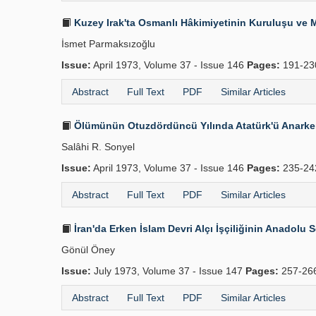
Kuzey Irak'ta Osmanlı Hâkimiyetinin Kuruluşu ve M
İsmet Parmaksızoğlu
Issue:
April 1973, Volume 37 - Issue 146
Pages:
191-2
Abstract
Full Text
PDF
Similar Articles
Ölümünün Otuzdördüncü Yılında Atatürk'ü Anark
Salâhi R. Sonyel
Issue:
April 1973, Volume 37 - Issue 146
Pages:
235-24
Abstract
Full Text
PDF
Similar Articles
İran'da Erken İslam Devri Alçı İşçiliğinin Anadolu 
Gönül Öney
Issue:
July 1973, Volume 37 - Issue 147
Pages:
257-26
Abstract
Full Text
PDF
Similar Articles