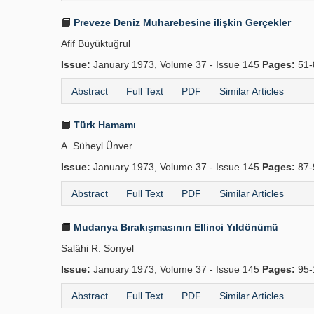
Preveze Deniz Muharebesine ilişkin Gerçekler
Afif Büyüktuğrul
Issue:
January 1973, Volume 37 - Issue 145
Pages:
51-
Abstract
Full Text
PDF
Similar Articles
Türk Hamamı
A. Süheyl Ünver
Issue:
January 1973, Volume 37 - Issue 145
Pages:
87-
Abstract
Full Text
PDF
Similar Articles
Mudanya Bırakışmasının Ellinci Yıldönümü
Salâhi R. Sonyel
Issue:
January 1973, Volume 37 - Issue 145
Pages:
95-
Abstract
Full Text
PDF
Similar Articles