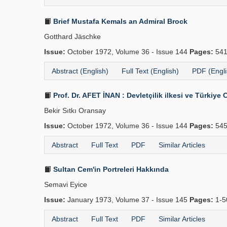
Brief Mustafa Kemals an Admiral Brock
Gotthard Jäschke
Issue:
October 1972, Volume 36 - Issue 144
Pages:
541
Abstract (English)
Full Text (English)
PDF (Engli
Prof. Dr. AFET İNAN : Devletçilik ilkesi ve Türkiye 
Bekir Sıtkı Oransay
Issue:
October 1972, Volume 36 - Issue 144
Pages:
545
Abstract
Full Text
PDF
Similar Articles
Sultan Cem'in Portreleri Hakkında
Semavi Eyice
Issue:
January 1973, Volume 37 - Issue 145
Pages:
1-
Abstract
Full Text
PDF
Similar Articles