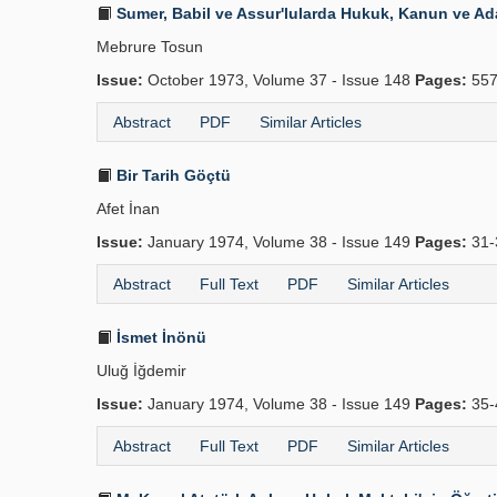
Sumer, Babil ve Assur'lularda Hukuk, Kanun ve Adale
Mebrure Tosun
Issue:
October 1973, Volume 37 - Issue 148
Pages:
557
Abstract
PDF
Similar Articles
Bir Tarih Göçtü
Afet İnan
Issue:
January 1974, Volume 38 - Issue 149
Pages:
31-
Abstract
Full Text
PDF
Similar Articles
İsmet İnönü
Uluğ İğdemir
Issue:
January 1974, Volume 38 - Issue 149
Pages:
35-
Abstract
Full Text
PDF
Similar Articles