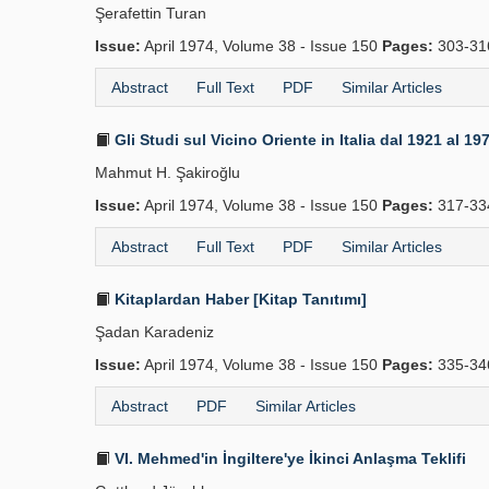
Şerafettin Turan
Issue:
April 1974, Volume 38 - Issue 150
Pages:
303-31
Abstract
Full Text
PDF
Similar Articles
Gli Studi sul Vicino Oriente in Italia dal 1921 al 1
Mahmut H. Şakiroğlu
Issue:
April 1974, Volume 38 - Issue 150
Pages:
317-33
Abstract
Full Text
PDF
Similar Articles
Kitaplardan Haber [Kitap Tanıtımı]
Şadan Karadeniz
Issue:
April 1974, Volume 38 - Issue 150
Pages:
335-34
Abstract
PDF
Similar Articles
VI. Mehmed'in İngiltere'ye İkinci Anlaşma Teklifi