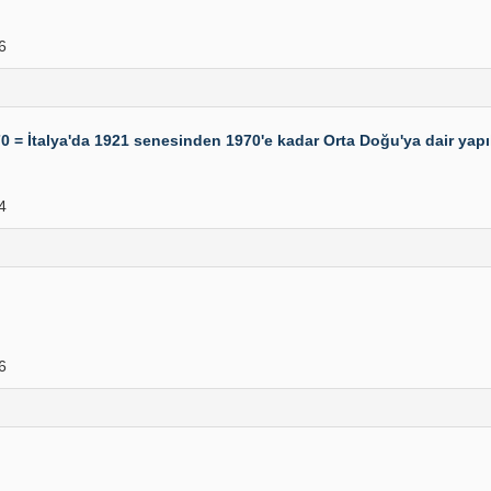
6
970 = İtalya'da 1921 senesinden 1970'e kadar Orta Doğu'ya dair yapı
4
6