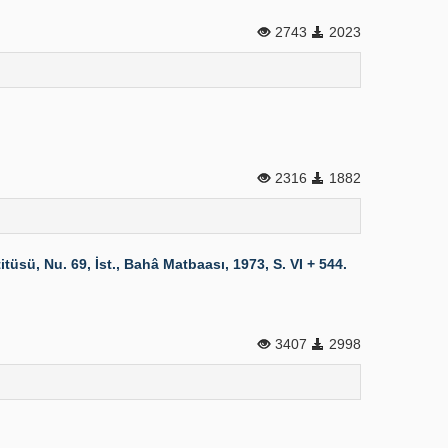
2743
2023
2316
1882
üsü, Nu. 69, İst., Bahâ Matbaası, 1973, S. VI + 544.
3407
2998