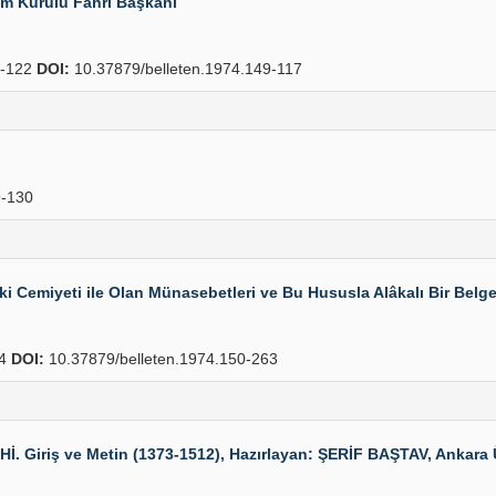
im Kurulu Fahri Başkanı
-122
DOI:
10.37879/belleten.1974.149-117
-130
ki Cemiyeti ile Olan Münasebetleri ve Bu Hususla Alâkalı Bir Belg
94
DOI:
10.37879/belleten.1974.150-263
 Giriş ve Metin (1373-1512), Hazırlayan: ŞERİF BAŞTAV, Ankara Üni