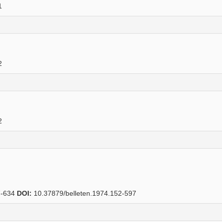
1
2
2
-634
DOI:
10.37879/belleten.1974.152-597