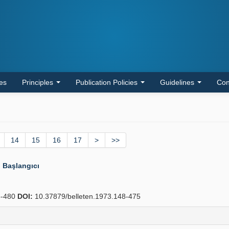
les
Principles
Publication Policies
Guidelines
Con
14
15
16
17
>
>>
n Başlangıcı
-480
DOI:
10.37879/belleten.1973.148-475