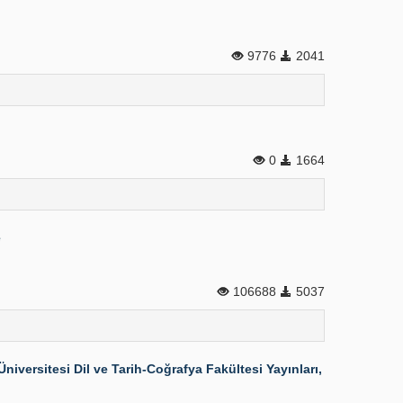
9776
2041
0
1664
e
106688
5037
versitesi Dil ve Tarih-Coğrafya Fakültesi Yayınları,