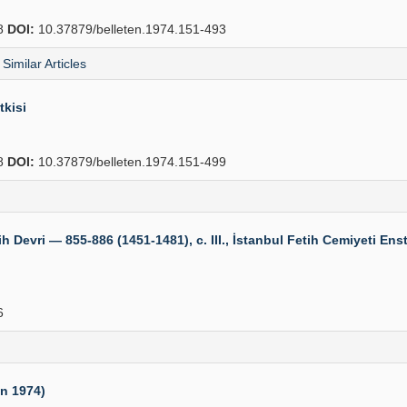
8
DOI:
10.37879/belleten.1974.151-493
Similar Articles
tkisi
8
DOI:
10.37879/belleten.1974.151-499
ri — 855-886 (1451-1481), c. III., İstanbul Fetih Cemiyeti Enstit
6
an 1974)