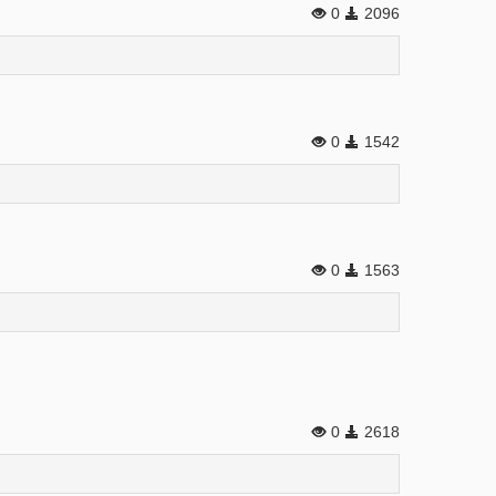
0
2096
0
1542
0
1563
0
2618