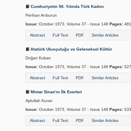
Cumhuriyetin 50. Yılında Türk Kadını
Perihan Arıburun
Issue:
October 1973, Volume 37 - Issue 148
Pages:
481
Abstract
Full Text
PDF
Similar Articles
Atatürk Ulusçuluğu ve Geleneksel Kültür
Doğan Kuban
Issue:
October 1973, Volume 37 - Issue 148
Pages:
527
Abstract
Full Text
PDF
Similar Articles
Mimar Sinan'ın İlk Eserleri
Aptullah Kuran
Issue:
October 1973, Volume 37 - Issue 148
Pages:
533
Abstract
Full Text
PDF
Similar Articles