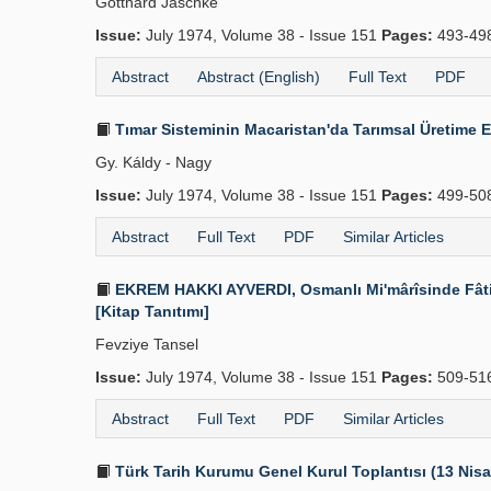
Gotthard Jäschke
Issue:
July 1974, Volume 38 - Issue 151
Pages:
493-49
Abstract
Abstract (English)
Full Text
PDF
Tımar Sisteminin Macaristan'da Tarımsal Üretime E
Gy. Káldy - Nagy
Issue:
July 1974, Volume 38 - Issue 151
Pages:
499-50
Abstract
Full Text
PDF
Similar Articles
EKREM HAKKI AYVERDI, Osmanlı Mi'mârîsinde Fâtih Dev
[Kitap Tanıtımı]
Fevziye Tansel
Issue:
July 1974, Volume 38 - Issue 151
Pages:
509-51
Abstract
Full Text
PDF
Similar Articles
Türk Tarih Kurumu Genel Kurul Toplantısı (13 Nis