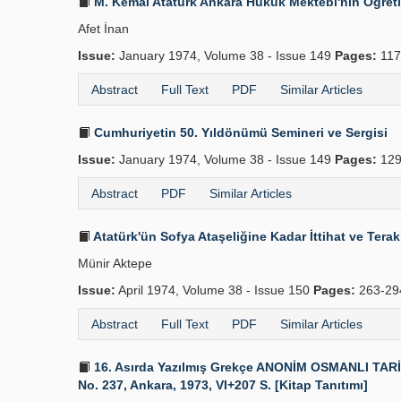
M. Kemal Atatürk Ankara Hukuk Mektebi'nin Öğret
Afet İnan
Issue:
January 1974, Volume 38 - Issue 149
Pages:
117
Abstract
Full Text
PDF
Similar Articles
Cumhuriyetin 50. Yıldönümü Semineri ve Sergisi
Issue:
January 1974, Volume 38 - Issue 149
Pages:
129
Abstract
PDF
Similar Articles
Atatürk'ün Sofya Ataşeliğine Kadar İttihat ve Terak
Münir Aktepe
Issue:
April 1974, Volume 38 - Issue 150
Pages:
263-2
Abstract
Full Text
PDF
Similar Articles
16. Asırda Yazılmış Grekçe ANONİM OSMANLI TARİHİ.
No. 237, Ankara, 1973, VI+207 S. [Kitap Tanıtımı]