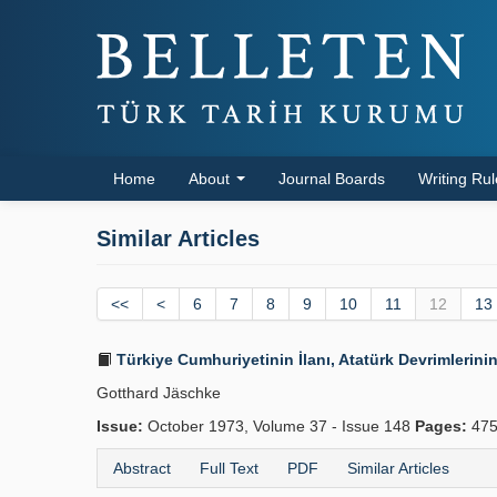
Home
About
Journal Boards
Writing Ru
Similar Articles
<<
<
6
7
8
9
10
11
12
13
Türkiye Cumhuriyetinin İlanı, Atatürk Devrimlerini
Gotthard Jäschke
Issue:
October 1973, Volume 37 - Issue 148
Pages:
475
Abstract
Full Text
PDF
Similar Articles