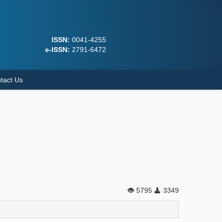
ISSN:
0041-4255
e-ISSN:
2791-6472
tact Us
5795
3349