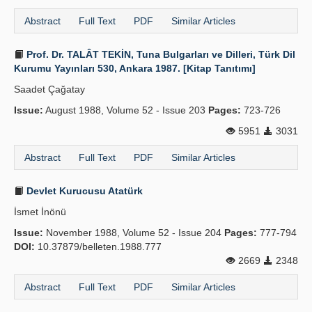
Abstract
Full Text
PDF
Similar Articles
Prof. Dr. TALÂT TEKİN, Tuna Bulgarları ve Dilleri, Türk Dil
Kurumu Yayınları 530, Ankara 1987. [Kitap Tanıtımı]
Saadet Çağatay
Issue:
August 1988, Volume 52 - Issue 203
Pages:
723-726
5951
3031
Abstract
Full Text
PDF
Similar Articles
Devlet Kurucusu Atatürk
İsmet İnönü
Issue:
November 1988, Volume 52 - Issue 204
Pages:
777-794
DOI:
10.37879/belleten.1988.777
2669
2348
Abstract
Full Text
PDF
Similar Articles