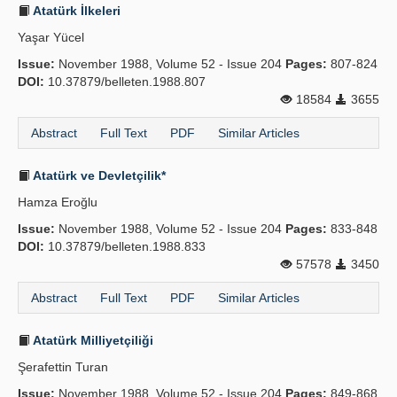
Atatürk İlkeleri
Yaşar Yücel
Issue:
November 1988, Volume 52 - Issue 204
Pages:
807-824
DOI:
10.37879/belleten.1988.807
18584
3655
Abstract
Full Text
PDF
Similar Articles
Atatürk ve Devletçilik*
Hamza Eroğlu
Issue:
November 1988, Volume 52 - Issue 204
Pages:
833-848
DOI:
10.37879/belleten.1988.833
57578
3450
Abstract
Full Text
PDF
Similar Articles
Atatürk Milliyetçiliği
Şerafettin Turan
Issue:
November 1988, Volume 52 - Issue 204
Pages:
849-868