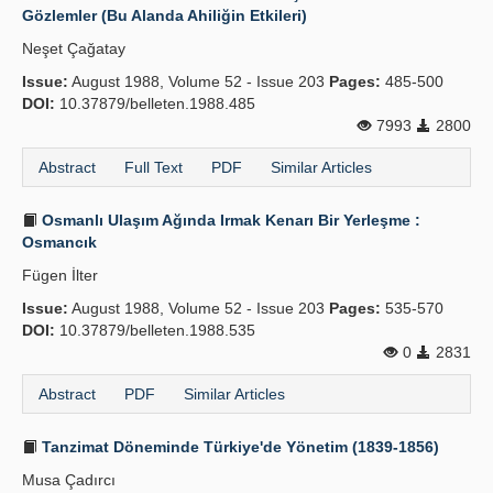
Gözlemler (Bu Alanda Ahiliğin Etkileri)
Neşet Çağatay
Issue:
August 1988, Volume 52 - Issue 203
Pages:
485-500
DOI:
10.37879/belleten.1988.485
7993
2800
Abstract
Full Text
PDF
Similar Articles
Osmanlı Ulaşım Ağında Irmak Kenarı Bir Yerleşme :
Osmancık
Fügen İlter
Issue:
August 1988, Volume 52 - Issue 203
Pages:
535-570
DOI:
10.37879/belleten.1988.535
0
2831
Abstract
PDF
Similar Articles
Tanzimat Döneminde Türkiye'de Yönetim (1839-1856)
Musa Çadırcı