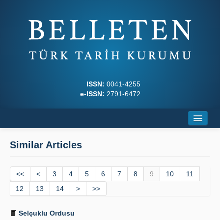
ISSN:
0041-4255
e-ISSN:
2791-6472
Home
Similar Articles
About
<<
Journal Boards
<
3
4
5
6
7
8
9
10
11
12
13
14
>
>>
Writing Rules
Selçuklu Ordusu
Principles