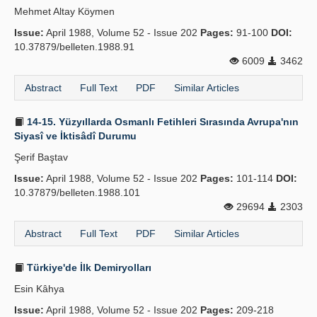
Mehmet Altay Köymen
Publication Policies
Issue:
April 1988, Volume 52 - Issue 202
Pages:
91-100
DOI:
10.37879/belleten.1988.91
Guidelines
6009
3462
Contact Us
Abstract
Full Text
PDF
Similar Articles
14-15. Yüzyıllarda Osmanlı Fetihleri Sırasında Avrupa'nın
Siyasî ve İktisâdî Durumu
Şerif Baştav
Issue:
April 1988, Volume 52 - Issue 202
Pages:
101-114
DOI:
10.37879/belleten.1988.101
29694
2303
Abstract
Full Text
PDF
Similar Articles
Türkiye'de İlk Demiryolları
Esin Kâhya
Issue:
April 1988, Volume 52 - Issue 202
Pages:
209-218