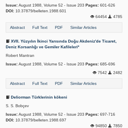
Issue:
August 1988, Volume 52 - Issue 203
Pages:
601-626
DOI:
10.37879/belleten.1988.601
64454
4785
Abstract
Full Text
PDF
Similar Articles
XVII. Yüzyılın İkinci Yarısında Doğu Akdeniz'de Ticaret,
Deniz Korsanlığı ve Gemiler Kafileleri*
Robert Mantran
Issue:
August 1988, Volume 52 - Issue 203
Pages:
685-696
7542
2482
Abstract
Full Text
PDF
Similar Articles
Deliorman Türklerinin kökeni
S. S. Bobçev
Issue:
August 1988, Volume 52 - Issue 203
Pages:
697-716
DOI:
10.37879/belleten.1988.697
94850
7850