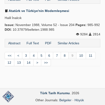
Atatürk ve Türkiye'nin Modernleşmesi
Halil İnalcık
Issue:
November 1988, Volume 52 - Issue 204
Pages:
985-992
DOI:
10.37879/belleten.1988.985
9284
2814
Abstract
Full Text
PDF
Similar Articles
<<
<
3
4
5
6
7
8
9
10
11
12
13
14
>
>>
Türk Tarih Kurumu
. 2026
Other Journals:
Belgeler
·
Höyük