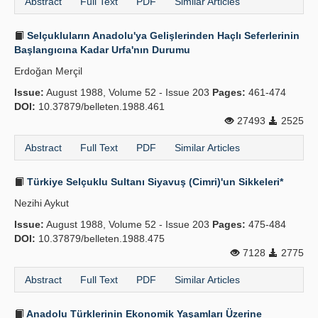
Abstract
Full Text
PDF
Similar Articles
Selçukluların Anadolu'ya Gelişlerinden Haçlı Seferlerinin
Başlangıcına Kadar Urfa'nın Durumu
Erdoğan Merçil
Issue:
August 1988, Volume 52 - Issue 203
Pages:
461-474
DOI:
10.37879/belleten.1988.461
27493
2525
Abstract
Full Text
PDF
Similar Articles
Türkiye Selçuklu Sultanı Siyavuş (Cimri)'un Sikkeleri*
Nezihi Aykut
Issue:
August 1988, Volume 52 - Issue 203
Pages:
475-484
DOI:
10.37879/belleten.1988.475
7128
2775
Abstract
Full Text
PDF
Similar Articles
Anadolu Türklerinin Ekonomik Yaşamları Üzerine