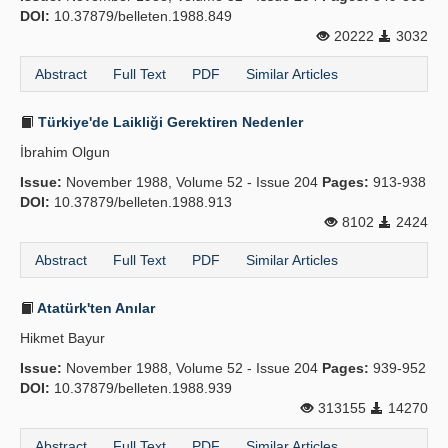
DOI:
10.37879/belleten.1988.849
20222
3032
Abstract
Full Text
PDF
Similar Articles
Türkiye'de Laikliği Gerektiren Nedenler
İbrahim Olgun
Issue:
November 1988, Volume 52 - Issue 204
Pages:
913-938
DOI:
10.37879/belleten.1988.913
8102
2424
Abstract
Full Text
PDF
Similar Articles
Atatürk'ten Anılar
Hikmet Bayur
Issue:
November 1988, Volume 52 - Issue 204
Pages:
939-952
DOI:
10.37879/belleten.1988.939
313155
14270
Abstract
Full Text
PDF
Similar Articles