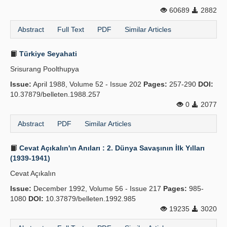
60689
2882
Abstract
Full Text
PDF
Similar Articles
Türkiye Seyahati
Srisurang Poolthupya
Issue:
April 1988, Volume 52 - Issue 202
Pages:
257-290
DOI:
10.37879/belleten.1988.257
0
2077
Abstract
PDF
Similar Articles
Cevat Açıkalın'ın Anıları : 2. Dünya Savaşının İlk Yılları
(1939-1941)
Cevat Açıkalın
Issue:
December 1992, Volume 56 - Issue 217
Pages:
985-
1080
DOI:
10.37879/belleten.1992.985
19235
3020