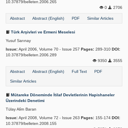
10.37879/belleten.2006.265
0
2706
Abstract
Abstract (English)
PDF
Similar Articles
Türk Arşivleri ve Ermeni Meselesi
Yusuf Sarınay
Issue:
April 2006, Volume 70 - Issue 257
Pages:
289-310
DOI:
10.37879/belleten.2006.289
9350
3555
Abstract
Abstract (English)
Full Text
PDF
Similar Articles
Mütareke Döneminde İtilaf Devletlerinin Hapishaneler
Üzerindeki Denetimi
Tülay Ali̇m Baran
Issue:
April 2008, Volume 72 - Issue 263
Pages:
155-174
DOI:
10.37879/belleten.2008.155