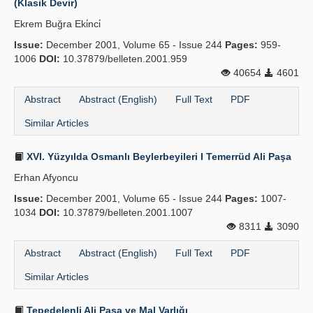
(Klasik Devir)
Ekrem Buğra Eki̇nci̇
Issue:
December 2001, Volume 65 - Issue 244
Pages:
959-
1006
DOI:
10.37879/belleten.2001.959
40654
4601
Abstract
Abstract (English)
Full Text
PDF
Similar Articles
XVI. Yüzyılda Osmanlı Beylerbeyileri I Temerrüd Ali Paşa
Erhan Afyoncu
Issue:
December 2001, Volume 65 - Issue 244
Pages:
1007-
1034
DOI:
10.37879/belleten.2001.1007
8311
3090
Abstract
Abstract (English)
Full Text
PDF
Similar Articles
Tepedelenli Ali Paşa ve Mal Varlığı