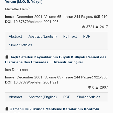
Yorum (M.Ö. 5. Yüzyıl)
Publication Policies
Muzaffer Demi̇r
Issue:
Guidelines
December 2001, Volume 65 - Issue 244
Pages:
905-910
DOI:
10.37879/belleten.2001.905
Contact Us
3721
2417
Abstract
Abstract (English)
Full Text
PDF
Similar Articles
Haçlı Seferleri Kaynaklarının Büyük Külliyatı Recueil des
Historiens des Croisades II Bizanslı Tarihçiler
Işın Demi̇rkent
Issue:
December 2001, Volume 65 - Issue 244
Pages:
921-958
DOI:
10.37879/belleten.2001.921
0
2907
Abstract
Abstract (English)
PDF
Similar Articles
Osmanlı Hukukunda Mahkeme Kararlarının Kontrolü