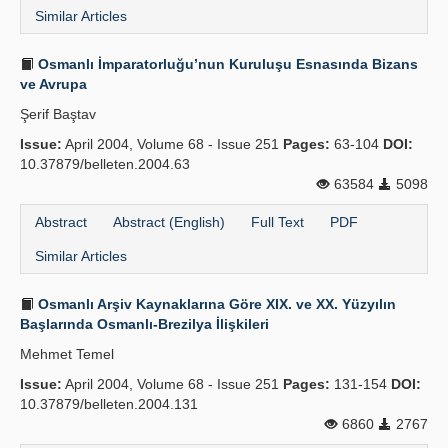
Similar Articles
Osmanlı İmparatorluğu’nun Kuruluşu Esnasında Bizans
ve Avrupa
Şerif Baştav
Issue:
April 2004, Volume 68 - Issue 251
Pages:
63-104
DOI:
10.37879/belleten.2004.63
63584
5098
Abstract
Abstract (English)
Full Text
PDF
Similar Articles
Osmanlı Arşiv Kaynaklarına Göre XIX. ve XX. Yüzyılın
Başlarında Osmanlı-Brezilya İlişkileri
Mehmet Temel
Issue:
April 2004, Volume 68 - Issue 251
Pages:
131-154
DOI:
10.37879/belleten.2004.131
6860
2767