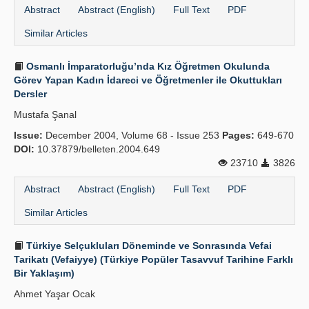
Abstract
Abstract (English)
Full Text
PDF
Similar Articles
Osmanlı İmparatorluğu’nda Kız Öğretmen Okulunda
Görev Yapan Kadın İdareci ve Öğretmenler ile Okuttukları
Dersler
Mustafa Şanal
Issue:
December 2004, Volume 68 - Issue 253
Pages:
649-670
DOI:
10.37879/belleten.2004.649
23710
3826
Abstract
Abstract (English)
Full Text
PDF
Similar Articles
Türkiye Selçukluları Döneminde ve Sonrasında Vefai
Tarikatı (Vefaiyye) (Türkiye Popüler Tasavvuf Tarihine Farklı
Bir Yaklaşım)
Ahmet Yaşar Ocak