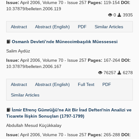
Issue:
April 2006, Volume 70 - Issue 257
Pages:
119-154
DOI:
10.37879/belleten.2006.119
0
3935
Abstract
Abstract (English)
PDF
Similar Articles
Osmanlı Devleti’nde Müneccimbaşılık Müessesesi
Salim Aydüz
Issue:
April 2006, Volume 70 - Issue 257
Pages:
167-264
DOI:
10.37879/belleten.2006.167
76257
6278
Abstract
Abstract (English)
Full Text
PDF
Similar Articles
İzmir Efrenç Gümrüğü'ne Ait Bir İrad Defteri'nin Analizi ve
Ticarete İlişkin Sonuçları (1797-1799)
Abdullah Mesud Küçükkalay
Issue:
April 2006, Volume 70 - Issue 257
Pages:
265-288
DOI: