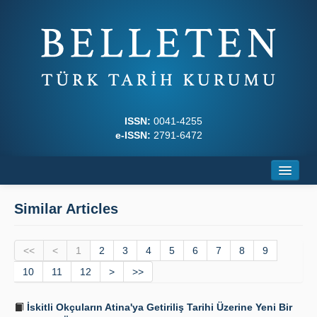
ISSN:
0041-4255
e-ISSN:
2791-6472
Home
Similar Articles
About
<<
Journal Boards
<
1
2
3
4
5
6
7
8
9
10
11
12
>
>>
Writing Rules
İskitli Okçuların Atina'ya Getiriliş Tarihi Üzerine Yeni Bir
Principles