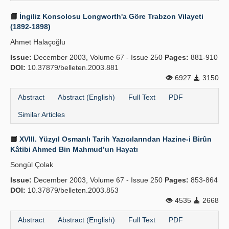
İngiliz Konsolosu Longworth'a Göre Trabzon Vilayeti
(1892-1898)
Ahmet Halaçoğlu
Issue:
December 2003, Volume 67 - Issue 250
Pages:
881-910
DOI:
10.37879/belleten.2003.881
6927
3150
Abstract
Abstract (English)
Full Text
PDF
Similar Articles
XVIII. Yüzyıl Osmanlı Tarih Yazıcılarından Hazine-i Birûn
Kâtibi Ahmed Bin Mahmud’un Hayatı
Songül Çolak
Issue:
December 2003, Volume 67 - Issue 250
Pages:
853-864
DOI:
10.37879/belleten.2003.853
4535
2668
Abstract
Abstract (English)
Full Text
PDF