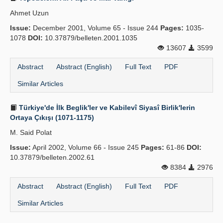
Ahmet Uzun
Issue:
December 2001, Volume 65 - Issue 244
Pages:
1035-
1078
DOI:
10.37879/belleten.2001.1035
13607
3599
Abstract
Abstract (English)
Full Text
PDF
Similar Articles
Türkiye'de İlk Beglik'ler ve Kabilevî Siyasî Birlik'lerin
Ortaya Çıkışı (1071-1175)
M. Said Polat
Issue:
April 2002, Volume 66 - Issue 245
Pages:
61-86
DOI:
10.37879/belleten.2002.61
8384
2976
Abstract
Abstract (English)
Full Text
PDF
Similar Articles