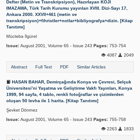
Defter (Metin ve Transkripsiyon), Hazırlayan KOJI
IMAZAWA, Türk Tarih Kurumu yayınları XVIII. Dizi-Sayı 17,
Publication Policies
Ankara 2000. XXVII+461 (metin ve
transkripsiyon)+fihristler+notlar+bibliyografya+dizin. [Kitap
Guidelines
Tanıtımı]
Contact Us
Mücteba İlgürel
Issue:
August 2001, Volume 65 - Issue 243
Pages:
753-754
4087
2049
Abstract
Full Text
PDF
Similar Articles
HASAN BAHAR, Demirçağında Konya ve Çevresi, Selçuk
Üniversitesi’ni Yaşatma ve Geliştirme Vakfı Yayınları, Konya
1999, 94 sayfa, 4 tablo, renkli fotoğraflar ve çizimlerden
oluşan 50 levha ile 1 harita. [Kitap Tanıtımı]
Şevket Dönmez
Issue:
August 2001, Volume 65 - Issue 243
Pages:
755-758
2263
1833