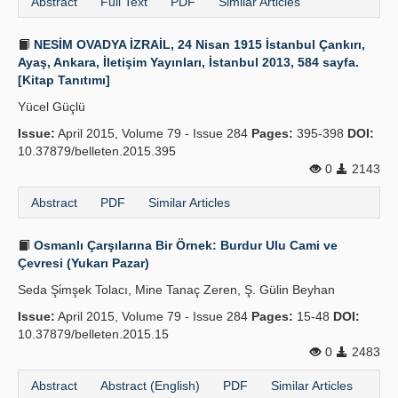
Abstract
Full Text
PDF
Similar Articles
NESİM OVADYA İZRAİL, 24 Nisan 1915 İstanbul Çankırı,
Ayaş, Ankara, İletişim Yayınları, İstanbul 2013, 584 sayfa.
[Kitap Tanıtımı]
Yücel Güçlü
Issue:
April 2015, Volume 79 - Issue 284
Pages:
395-398
DOI:
10.37879/belleten.2015.395
0
2143
Abstract
PDF
Similar Articles
Osmanlı Çarşılarına Bir Örnek: Burdur Ulu Cami ve
Çevresi (Yukarı Pazar)
Seda Şi̇mşek Tolacı, Mine Tanaç Zeren, Ş. Gülin Beyhan
Issue:
April 2015, Volume 79 - Issue 284
Pages:
15-48
DOI:
10.37879/belleten.2015.15
0
2483
Abstract
Abstract (English)
PDF
Similar Articles