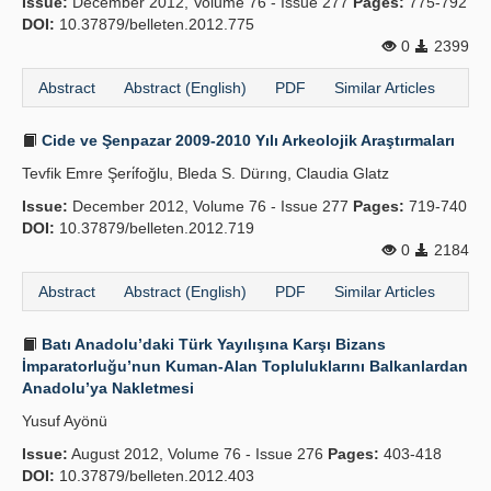
Issue:
December 2012, Volume 76 - Issue 277
Pages:
775-792
DOI:
10.37879/belleten.2012.775
0
2399
Abstract
Abstract (English)
PDF
Similar Articles
Cide ve Şenpazar 2009-2010 Yılı Arkeolojik Araştırmaları
Tevfik Emre Şeri̇foğlu, Bleda S. Dürıng, Claudia Glatz
Issue:
December 2012, Volume 76 - Issue 277
Pages:
719-740
DOI:
10.37879/belleten.2012.719
0
2184
Abstract
Abstract (English)
PDF
Similar Articles
Batı Anadolu’daki Türk Yayılışına Karşı Bizans
İmparatorluğu’nun Kuman-Alan Topluluklarını Balkanlardan
Anadolu’ya Nakletmesi
Yusuf Ayönü
Issue:
August 2012, Volume 76 - Issue 276
Pages:
403-418
DOI:
10.37879/belleten.2012.403