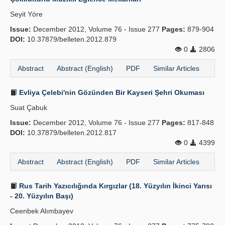
Seyit Yöre
Issue:
December 2012, Volume 76 - Issue 277
Pages:
879-904
DOI:
10.37879/belleten.2012.879
0
2806
Abstract
Abstract (English)
PDF
Similar Articles
Evliya Çelebi'nin Gözünden Bir Kayseri Şehri Okuması
Suat Çabuk
Issue:
December 2012, Volume 76 - Issue 277
Pages:
817-848
DOI:
10.37879/belleten.2012.817
0
4399
Abstract
Abstract (English)
PDF
Similar Articles
Rus Tarih Yazıcılığında Kırgızlar (18. Yüzyılın İkinci Yarısı
- 20. Yüzyılın Başı)
Ceenbek Alımbayev