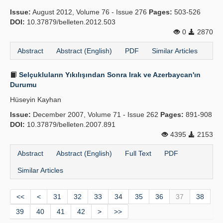
Issue:
August 2012, Volume 76 - Issue 276
Pages:
503-526
DOI:
10.37879/belleten.2012.503
0
2870
Abstract
Abstract (English)
PDF
Similar Articles
Selçukluların Yıkılışından Sonra Irak ve Azerbaycan'ın
Durumu
Hüseyin Kayhan
Issue:
December 2007, Volume 71 - Issue 262
Pages:
891-908
DOI:
10.37879/belleten.2007.891
4395
2153
Abstract
Abstract (English)
Full Text
PDF
Similar Articles
<<
<
31
32
33
34
35
36
37
38
39
40
41
42
>
>>