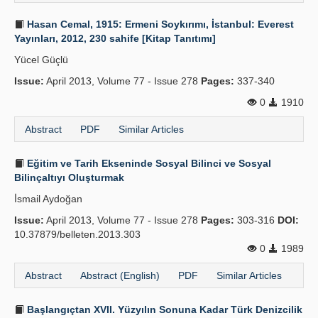
Hasan Cemal, 1915: Ermeni Soykırımı, İstanbul: Everest
Yayınları, 2012, 230 sahife [Kitap Tanıtımı]
Yücel Güçlü
Issue:
April 2013, Volume 77 - Issue 278
Pages:
337-340
0
1910
Abstract
PDF
Similar Articles
Eğitim ve Tarih Ekseninde Sosyal Bilinci ve Sosyal
Bilinçaltıyı Oluşturmak
İ̇smail Aydoğan
Issue:
April 2013, Volume 77 - Issue 278
Pages:
303-316
DOI:
10.37879/belleten.2013.303
0
1989
Abstract
Abstract (English)
PDF
Similar Articles
Başlangıçtan XVII. Yüzyılın Sonuna Kadar Türk Denizcilik