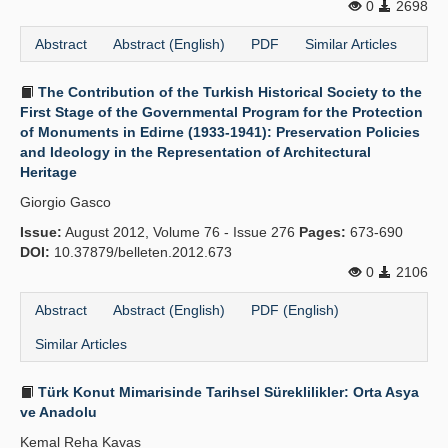
0
2698
Abstract
Abstract (English)
PDF
Similar Articles
The Contribution of the Turkish Historical Society to the
First Stage of the Governmental Program for the Protection
of Monuments in Edirne (1933-1941): Preservation Policies
and Ideology in the Representation of Architectural
Heritage
Giorgio Gasco
Issue:
August 2012, Volume 76 - Issue 276
Pages:
673-690
DOI:
10.37879/belleten.2012.673
0
2106
Abstract
Abstract (English)
PDF (English)
Similar Articles
Türk Konut Mimarisinde Tarihsel Süreklilikler: Orta Asya
ve Anadolu
Kemal Reha Kavas