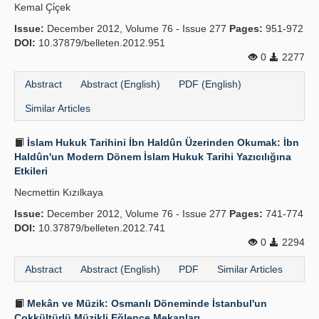
Kemal Çi̇çek
Issue:
December 2012, Volume 76 - Issue 277
Pages:
951-972
DOI:
10.37879/belleten.2012.951
0
2277
Abstract
Abstract (English)
PDF (English)
Similar Articles
İslam Hukuk Tarihini İbn Haldûn Üzerinden Okumak: İbn
Haldûn'un Modern Dönem İslam Hukuk Tarihi Yazıcılığına
Etkileri
Necmettin Kızılkaya
Issue:
December 2012, Volume 76 - Issue 277
Pages:
741-774
DOI:
10.37879/belleten.2012.741
0
2294
Abstract
Abstract (English)
PDF
Similar Articles
Mekân ve Müzik: Osmanlı Döneminde İstanbul'un
Çokkültürlü Müzikli Eğlence Mekanları