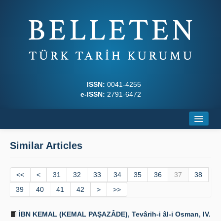
ISSN:
0041-4255
e-ISSN:
2791-6472
Home
Similar Articles
About
<<
Journal Boards
<
31
32
33
34
35
36
37
38
39
40
41
42
>
>>
Writing Rules
İBN KEMAL (KEMAL PAŞAZÂDE), Tevârih-i âl-i Osman, IV.
Principles