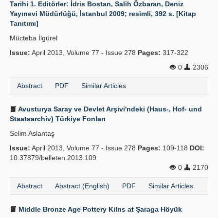
Tarihi 1. Editörler: İdris Bostan, Salih Özbaran, Deniz
Yayınevi Müdürlüğü, İstanbul 2009; resimli, 392 s. [Kitap
Tanıtımı]
Mücteba İlgürel
Issue:
April 2013, Volume 77 - Issue 278
Pages:
317-322
0
2306
Abstract
PDF
Similar Articles
Avusturya Saray ve Devlet Arşivi'ndeki (Haus-, Hof- und
Staatsarchiv) Türkiye Fonları
Selim Aslantaş
Issue:
April 2013, Volume 77 - Issue 278
Pages:
109-118
DOI:
10.37879/belleten.2013.109
0
2170
Abstract
Abstract (English)
PDF
Similar Articles
Middle Bronze Age Pottery Kilns at Şaraga Höyük