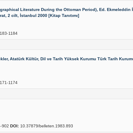
ographical Literature During the Ottoman Period), Ed. Ekmeleddi
, 2 cilt, İstanbul 2000 [Kitap Tanıtımı]
183-1184
r, Atatürk Kültür, Dil ve Tarih Yüksek Kurumu Türk Tarih Kurumu Y
171-1174
-902
DOI:
10.37879/belleten.1983.893