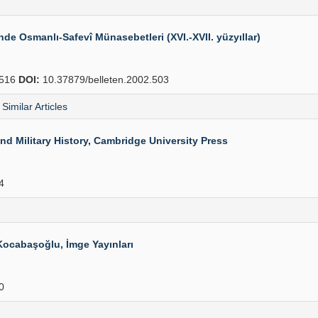
e Osmanlı-Safevî Münasebetleri (XVI.-XVII. yüzyıllar)
516
DOI:
10.37879/belleten.2002.503
Similar Articles
d Military History, Cambridge University Press
4
Kocabaşoğlu, İmge Yayınları
0