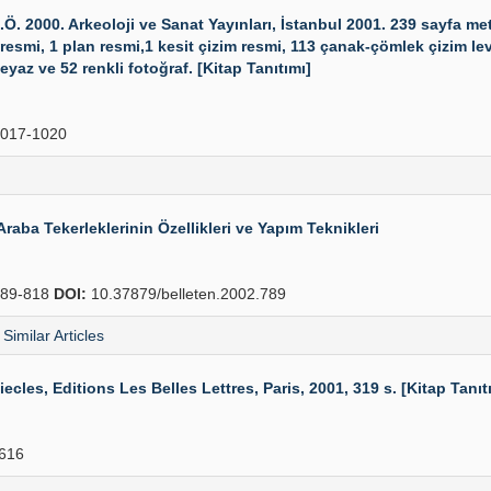
 2000. Arkeoloji ve Sanat Yayınları, İstanbul 2001. 239 sayfa meti
resmi, 1 plan resmi,1 kesit çizim resmi, 113 çanak-çömlek çizim levh
eyaz ve 52 renkli fotoğraf. [Kitap Tanıtımı]
017-1020
Araba Tekerleklerinin Özellikleri ve Yapım Teknikleri
89-818
DOI:
10.37879/belleten.2002.789
Similar Articles
les, Editions Les Belles Lettres, Paris, 2001, 319 s. [Kitap Tanıt
616