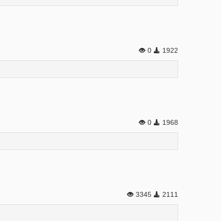
0
1922
0
1968
3345
2111