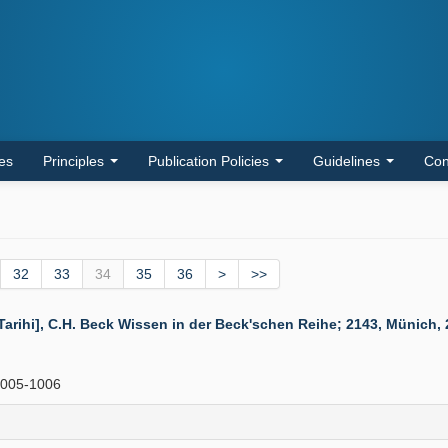
les
Principles
Publication Policies
Guidelines
Con
32
33
34
35
36
>
>>
ihi], C.H. Beck Wissen in der Beck'schen Reihe; 2143, Münich, 2
005-1006