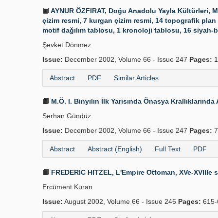
AYNUR ÖZFIRAT, Doğu Anadolu Yayla Kültürleri, M.Ö.
çizim resmi, 7 kurgan çizim resmi, 14 topografik plan 
motif dağılım tablosu, 1 kronoloji tablosu, 16 siyah-b
Şevket Dönmez
Issue:
December 2002, Volume 66 - Issue 247
Pages:
1
Abstract
PDF
Similar Articles
M.Ö. I. Binyılın İlk Yarısında Önasya Krallıklarında 
Serhan Gündüz
Issue:
December 2002, Volume 66 - Issue 247
Pages:
7
Abstract
Abstract (English)
Full Text
PDF
FREDERIC HITZEL, L'Empire Ottoman, XVe-XVIIIe siec
Ercüment Kuran
Issue:
August 2002, Volume 66 - Issue 246
Pages:
615-