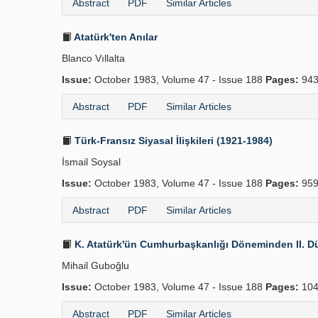
Abstract
PDF
Similar Articles
Atatürk'ten Anılar
Blanco Vıllalta
Issue:
October 1983, Volume 47 - Issue 188
Pages:
943
Abstract
PDF
Similar Articles
Türk-Fransız Siyasal İlişkileri (1921-1984)
İsmail Soysal
Issue:
October 1983, Volume 47 - Issue 188
Pages:
959
Abstract
PDF
Similar Articles
K. Atatürk'ün Cumhurbaşkanlığı Döneminden II. Dü
Mihail Guboğlu
Issue:
October 1983, Volume 47 - Issue 188
Pages:
104
Abstract
PDF
Similar Articles