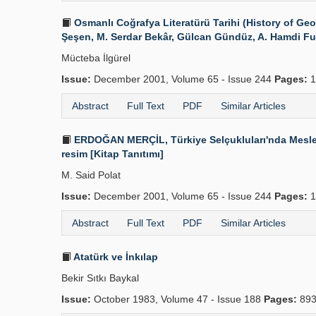
Osmanlı Coğrafya Literatürü Tarihi (History of Ge
Şeşen, M. Serdar Bekâr, Gülcan Gündüz, A. Hamdi Furat
Mücteba İlgürel
Issue:
December 2001, Volume 65 - Issue 244
Pages:
1
Abstract
Full Text
PDF
Similar Articles
ERDOĞAN MERÇİL, Türkiye Selçukluları'nda Meslekle
resim [Kitap Tanıtımı]
M. Said Polat
Issue:
December 2001, Volume 65 - Issue 244
Pages:
1
Abstract
Full Text
PDF
Similar Articles
Atatürk ve İnkılap
Bekir Sıtkı Baykal
Issue:
October 1983, Volume 47 - Issue 188
Pages:
893