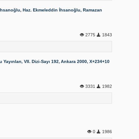
n İhsanoğlu, Haz. Ekmeleddin İhsanoğlu, Ramazan
2775
1843
ayınları, VII. Dizi-Sayı 192, Ankara 2000, X+234+10
3331
1982
0
1986