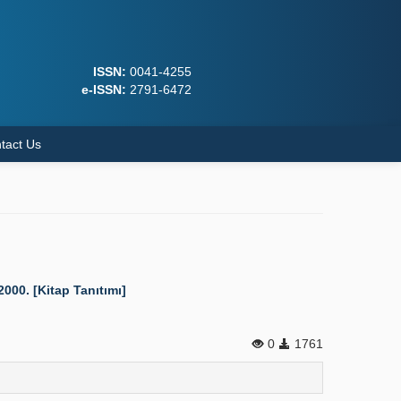
ISSN:
0041-4255
e-ISSN:
2791-6472
tact Us
000. [Kitap Tanıtımı]
0
1761