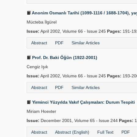
Anonim Osmanlı Tarihi (1099-1116 / 1688-1704), ya
Mücteba İlgürel
Issue:
April 2002, Volume 66 - Issue 245
Pages:
191-19
Abstract
PDF
Similar Articles
Prof. Dr. Baki Öğün (1922-2001)
Cengiz Işık
Issue:
April 2002, Volume 66 - Issue 245
Pages:
193-2
Abstract
PDF
Similar Articles
Yirminci Yüzyılda Vakıf Çalışmaları: Durum Tespiti
Miriam Hoexter
Issue:
December 2001, Volume 65 - Issue 244
Pages:
1
Abstract
Abstract (English)
Full Text
PDF