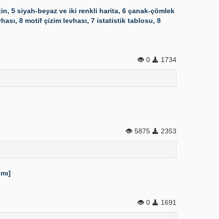
n, 5 siyah-beyaz ve iki renkli harita, 6 çanak-çömlek
ası, 8 motif çizim levhası, 7 istatistik tablosu, 8
0
1734
5875
2353
ımı]
0
1691