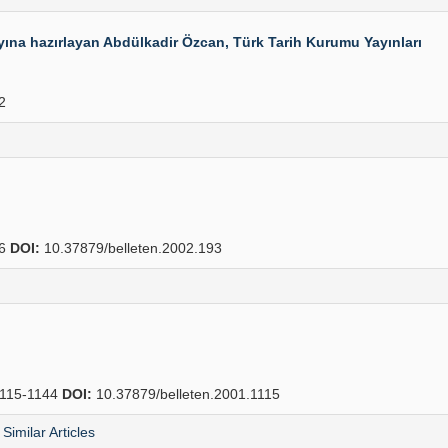
yına hazırlayan Abdülkadir Özcan, Türk Tarih Kurumu Yayınları
2
06
DOI:
10.37879/belleten.2002.193
115-1144
DOI:
10.37879/belleten.2001.1115
Similar Articles