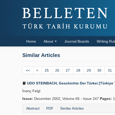
Home
About
Journal Boards
Writing Ru
Similar Articles
<<
<
25
26
27
28
29
30
31
UDO STEINBACH, Geschichte Der Türkei [Türkiye Tar
İ̇nanç Fei̇gl
Issue:
December 2002, Volume 66 - Issue 247
Pages:
1
Abstract
PDF
Similar Articles