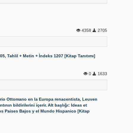
4358
2705
, Tahlil + Metin + İndeks 1207 [Kitap Tanıtımı]
0
1633
io Ottomano en la Europa renacentista, Leuven
ın bildirilerini içerir. Alt başlığı: Ideas et
guos Paises Bajos y el Mundo Hispanico [Kitap