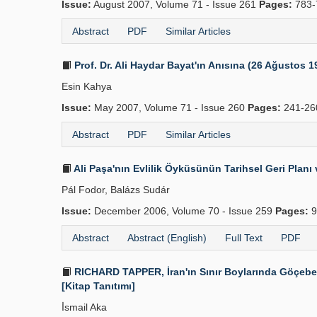
Issue:
August 2007, Volume 71 - Issue 261
Pages:
783-
Abstract
PDF
Similar Articles
Prof. Dr. Ali Haydar Bayat'ın Anısına (26 Ağustos 
Esin Kahya
Issue:
May 2007, Volume 71 - Issue 260
Pages:
241-2
Abstract
PDF
Similar Articles
Ali Paşa'nın Evlilik Öyküsünün Tarihsel Geri Planı v
Pál Fodor, Balázs Sudár
Issue:
December 2006, Volume 70 - Issue 259
Pages:
9
Abstract
Abstract (English)
Full Text
PDF
RICHARD TAPPER, İran'ın Sınır Boylarında Göçebeler
[Kitap Tanıtımı]
İ̇smail Aka