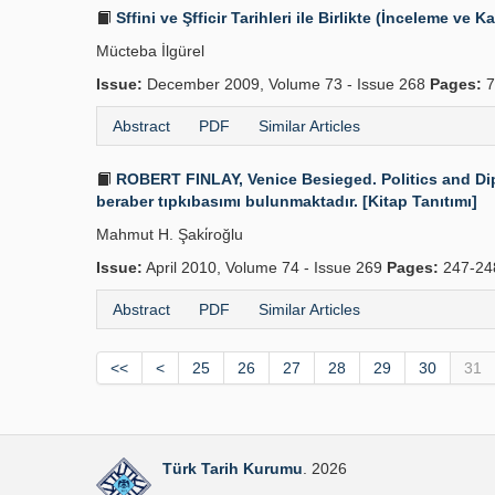
Sffini ve Şfficir Tarihleri ile Birlikte (İnceleme ve K
Mücteba İlgürel
Issue:
December 2009, Volume 73 - Issue 268
Pages:
7
Abstract
PDF
Similar Articles
ROBERT FINLAY, Venice Besieged. Politics and Diplo
beraber tıpkıbasımı bulunmaktadır. [Kitap Tanıtımı]
Mahmut H. Şaki̇roğlu
Issue:
April 2010, Volume 74 - Issue 269
Pages:
247-24
Abstract
PDF
Similar Articles
<<
<
25
26
27
28
29
30
31
Türk Tarih Kurumu
. 2026