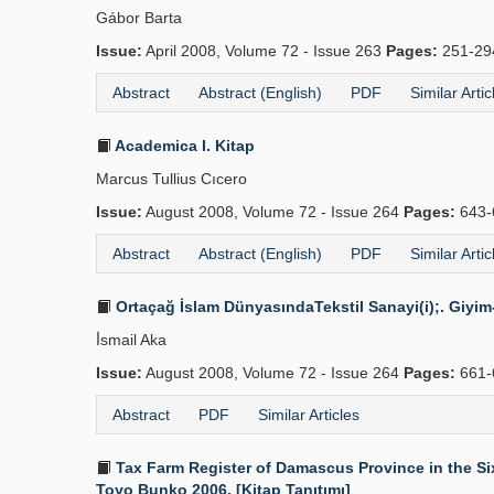
Gábor Barta
Issue:
April 2008, Volume 72 - Issue 263
Pages:
251-2
Abstract
Abstract (English)
PDF
Similar Artic
Academica I. Kitap
Marcus Tullius Cıcero
Issue:
August 2008, Volume 72 - Issue 264
Pages:
643-
Abstract
Abstract (English)
PDF
Similar Artic
Ortaçağ İslam DünyasındaTekstil Sanayi(i);. Giy
İ̇smail Aka
Issue:
August 2008, Volume 72 - Issue 264
Pages:
661-
Abstract
PDF
Similar Articles
Tax Farm Register of Damascus Province in the Six
Toyo Bunko 2006. [Kitap Tanıtımı]