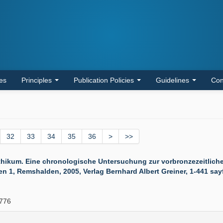
les
Principles
Publication Policies
Guidelines
Con
32
33
34
35
36
>
>>
ikum. Eine chronologische Untersuchung zur vorbronzezeitliche
1, Remshalden, 2005, Verlag Bernhard Albert Greiner, 1-441 sayfa 
776