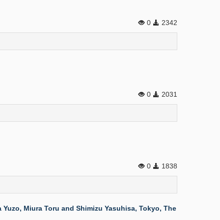
0
2342
0
2031
0
1838
ta Yuzo, Miura Toru and Shimizu Yasuhisa, Tokyo, The