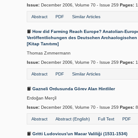
Issue:
December 2006, Volume 70 - Issue 259
Pages:
1
Abstract
PDF
Similar Articles
How did Farming Reach Europe? Anatolian-European 
Veröffentlichungen des Deutschen Archaologischen Inst
[Kitap Tanıtımı]
Thomas Zımmermann
Issue:
December 2006, Volume 70 - Issue 259
Pages:
1
Abstract
PDF
Similar Articles
Gazneli Ordusunda Görev Alan Hintliler
Erdoğan Merçi̇l
Issue:
December 2006, Volume 70 - Issue 259
Pages:
8
Abstract
Abstract (English)
Full Text
PDF
Gritti Ludovicus'un Macar Valiliği (1531-1534)