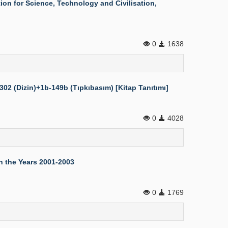
ion for Science, Technology and Civilisation,
0
1638
302 (Dizin)+1b-149b (Tıpkıbasım) [Kitap Tanıtımı]
0
4028
n the Years 2001-2003
0
1769