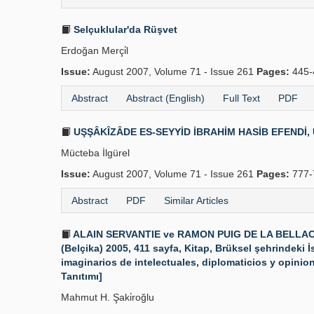
Selçuklular'da Rüşvet
Erdoğan Merçi̇l
Issue:
August 2007, Volume 71 - Issue 261
Pages:
445-
Abstract
Abstract (English)
Full Text
PDF
UŞŞÂKÎZÂDE ES-SEYYİD İBRAHİM HASİB EFENDİ, Uşşâki
Mücteba İlgürel
Issue:
August 2007, Volume 71 - Issue 261
Pages:
777-
Abstract
PDF
Similar Articles
ALAIN SERVANTIE ve RAMON PUIG DE LA BELLACASA,
(Belçika) 2005, 411 sayfa, Kitap, Brüksel şehrindeki İsp
imaginarios de intelectuales, diplomaticios y opinion
Tanıtımı]
Mahmut H. Şaki̇roğlu