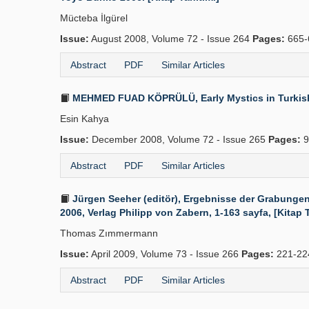
Mücteba İlgürel
Issue:
August 2008, Volume 72 - Issue 264
Pages:
665-
Abstract
PDF
Similar Articles
MEHMED FUAD KÖPRÜLÜ, Early Mystics in Turkish Lit
Esin Kahya
Issue:
December 2008, Volume 72 - Issue 265
Pages:
9
Abstract
PDF
Similar Articles
Jürgen Seeher (editör), Ergebnisse der Grabunge
2006, Verlag Philipp von Zabern, 1-163 sayfa, [Kitap T
Thomas Zımmermann
Issue:
April 2009, Volume 73 - Issue 266
Pages:
221-22
Abstract
PDF
Similar Articles