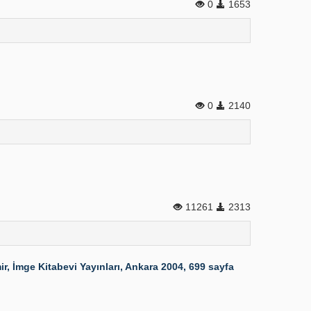
0
1653
0
2140
11261
2313
r, İmge Kitabevi Yayınları, Ankara 2004, 699 sayfa