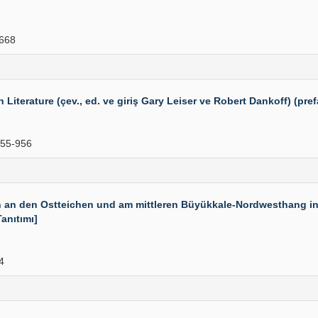
668
erature (çev., ed. ve giriş Gary Leiser ve Robert Dankoff) (pref
55-956
n an den Ostteichen und am mittleren Büyükkale-Nordwesthang in
anıtımı]
4