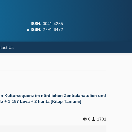
ISSN:
0041-4255
e-ISSN:
2791-6472
tact Us
n Kultursequenz im nördlichen Zentralanatolien und
+ 1-187 Leva + 2 harita [Kitap Tanıtımı]
0
1791