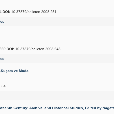
94
DOI:
10.37879/belleten.2008.251
les
660
DOI:
10.37879/belleten.2008.643
les
im-Kuşam ve Moda
664
teenth Century: Archival and Historical Studies, Edited by Naga