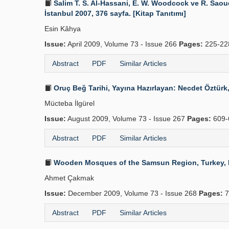
Salim T. S. Al-Hassani, E. W. Woodcock ve R. Saoud
İstanbul 2007, 376 sayfa. [Kitap Tanıtımı]
Esin Kâhya
Issue:
April 2009, Volume 73 - Issue 266
Pages:
225-22
Abstract
PDF
Similar Articles
Oruç Beğ Tarihi, Yayına Hazırlayan: Necdet Öztürk, 
Mücteba İlgürel
Issue:
August 2009, Volume 73 - Issue 267
Pages:
609-
Abstract
PDF
Similar Articles
Wooden Mosques of the Samsun Region, Turkey, From
Ahmet Çakmak
Issue:
December 2009, Volume 73 - Issue 268
Pages:
7
Abstract
PDF
Similar Articles