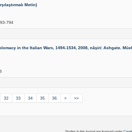
arşılaştırmalı Metin)
93-794
macy in the Italian Wars, 1494-1534, 2008, nâşiri: Ashgate. Müelli
8
32
33
34
35
36
>
>>
Studies in this journal are licensed under
Creat