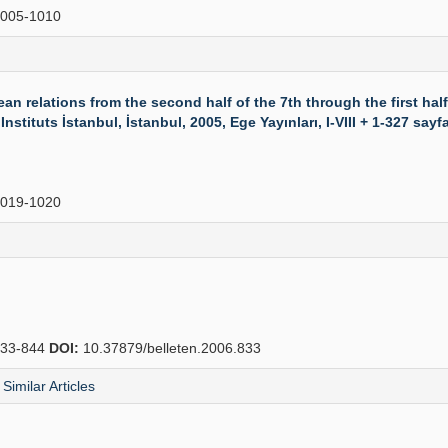
005-1010
relations from the second half of the 7th through the first half
ituts İstanbul, İstanbul, 2005, Ege Yayınları, I-VIII + 1-327 sayf
019-1020
33-844
DOI:
10.37879/belleten.2006.833
Similar Articles