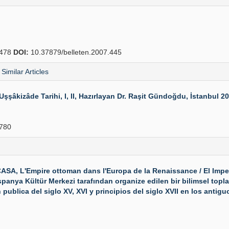
478
DOI:
10.37879/belleten.2007.445
Similar Articles
zâde Tarihi, I, II, Hazırlayan Dr. Raşit Gündoğdu, İstanbul 2005
780
 L'Empire ottoman dans l'Europa de la Renaissance / El Imper
anya Kültür Merkezi tarafından organize edilen bir bilimsel toplantın
 publica del siglo XV, XVI y principios del siglo XVII en los anti