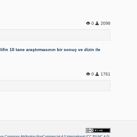
0
2098
fin 10 tane araştırmasının bir sonuç ve dizin ile
0
1761
ive Commons Attribution-NonCommercial 4.0 International (CC BY-NC 4.0)
.