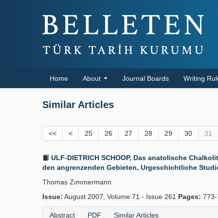
Home
About
Journal Boards
Writing Ru
Similar Articles
<<
<
25
26
27
28
29
30
31
ULF-DIETRICH SCHOOP, Das anatolische Chalkolith
den angrenzenden Gebieten, Urgeschichtliche Studien 
Thomas Zımmermann
Issue:
August 2007, Volume 71 - Issue 261
Pages:
773-
Abstract
PDF
Similar Articles