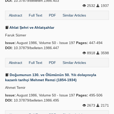
DOI:
10.37879/belleten.1986.403
2532
1937
Abstract
Full Text
PDF
Similar Articles
Ahlat Şehri ve Ahlatşahlar
Faruk Sümer
Issue:
August 1986, Volume 50 - Issue 197
Pages:
447-494
DOI:
10.37879/belleten.1986.447
8918
3598
Abstract
Full Text
PDF
Similar Articles
Doğumunun 130. ve Ölümünün 50. Yılı dolayısıyla
kazanlı tarihçi Mehmet Remzi (1854-1934)
Ahmet Temir
Issue:
August 1986, Volume 50 - Issue 197
Pages:
495-506
DOI:
10.37879/belleten.1986.495
2673
2171