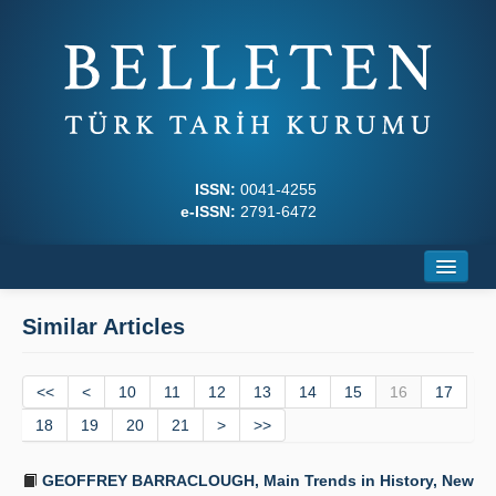
ISSN:
0041-4255
e-ISSN:
2791-6472
Home
Similar Articles
About
<<
Journal Boards
<
10
11
12
13
14
15
16
17
18
19
20
21
>
>>
Writing Rules
GEOFFREY BARRACLOUGH, Main Trends in History, New
Principles