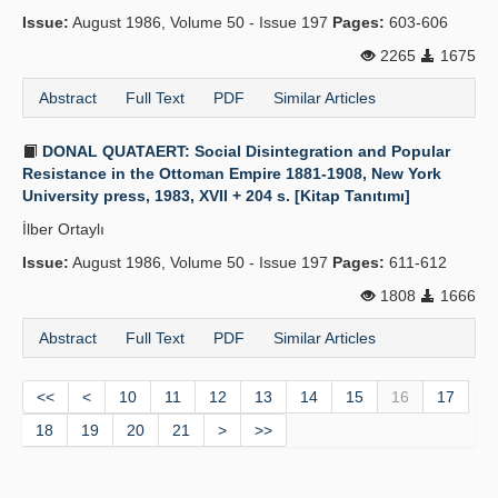
Issue:
August 1986, Volume 50 - Issue 197
Pages:
603-606
2265
1675
Abstract
Full Text
PDF
Similar Articles
DONAL QUATAERT: Social Disintegration and Popular
Resistance in the Ottoman Empire 1881-1908, New York
University press, 1983, XVII + 204 s. [Kitap Tanıtımı]
İlber Ortaylı
Issue:
August 1986, Volume 50 - Issue 197
Pages:
611-612
1808
1666
Abstract
Full Text
PDF
Similar Articles
<<
<
10
11
12
13
14
15
16
17
18
19
20
21
>
>>