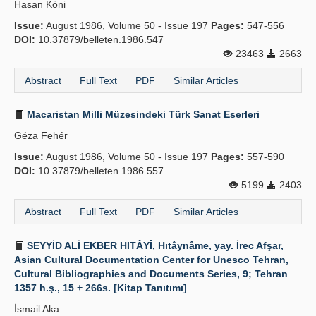
Hasan Köni
Issue:
August 1986, Volume 50 - Issue 197
Pages:
547-556
DOI:
10.37879/belleten.1986.547
23463
2663
Abstract
Full Text
PDF
Similar Articles
Macaristan Milli Müzesindeki Türk Sanat Eserleri
Géza Fehér
Issue:
August 1986, Volume 50 - Issue 197
Pages:
557-590
DOI:
10.37879/belleten.1986.557
5199
2403
Abstract
Full Text
PDF
Similar Articles
SEYYİD ALİ EKBER HITÂYÎ, Hıtâynâme, yay. İrec Afşar,
Asian Cultural Documentation Center for Unesco Tehran,
Cultural Bibliographies and Documents Series, 9; Tehran
1357 h.ş., 15 + 266s. [Kitap Tanıtımı]
İsmail Aka