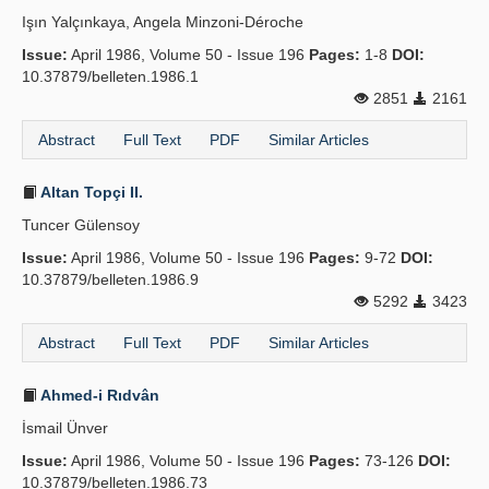
Işın Yalçınkaya, Angela Minzoni-Déroche
Issue:
April 1986, Volume 50 - Issue 196
Pages:
1-8
DOI:
10.37879/belleten.1986.1
2851
2161
Abstract
Full Text
PDF
Similar Articles
Altan Topçi II.
Tuncer Gülensoy
Issue:
April 1986, Volume 50 - Issue 196
Pages:
9-72
DOI:
10.37879/belleten.1986.9
5292
3423
Abstract
Full Text
PDF
Similar Articles
Ahmed-i Rıdvân
İsmail Ünver
Issue:
April 1986, Volume 50 - Issue 196
Pages:
73-126
DOI:
10.37879/belleten.1986.73