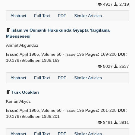
4917
2719
Abstract
Full Text
PDF
Similar Articles
İslam ve Osmanlı Hukukunda Gıyapta Yargılama
Müessesesi
Ahmet Akgündüz
Issue:
April 1986, Volume 50 - Issue 196
Pages:
169-200
DOI:
10.37879/belleten.1986.169
5027
2537
Abstract
Full Text
PDF
Similar Articles
Türk Ocakları
Kenan Akyüz
Issue:
April 1986, Volume 50 - Issue 196
Pages:
201-228
DOI:
10.37879/belleten.1986.201
9481
3911
Abstract
Full Text
PDF
Similar Articles