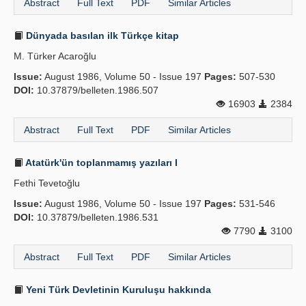
Abstract
Full Text
PDF
Similar Articles
Dünyada basılan ilk Türkçe kitap
M. Türker Acaroğlu
Issue:
August 1986, Volume 50 - Issue 197
Pages:
507-530
DOI:
10.37879/belleten.1986.507
16903
2384
Abstract
Full Text
PDF
Similar Articles
Atatürk'ün toplanmamış yazıları I
Fethi Tevetoğlu
Issue:
August 1986, Volume 50 - Issue 197
Pages:
531-546
DOI:
10.37879/belleten.1986.531
7790
3100
Abstract
Full Text
PDF
Similar Articles
Yeni Türk Devletinin Kuruluşu hakkında