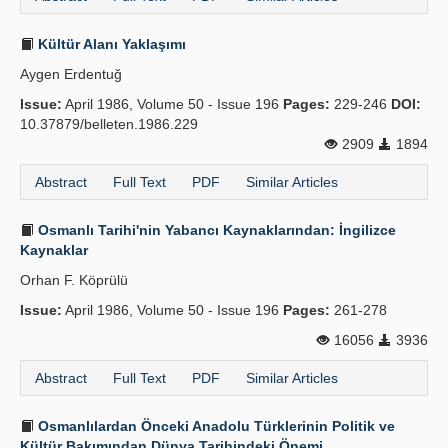
Kültür Alanı Yaklaşımı
Aygen Erdentuğ
Issue:
April 1986, Volume 50 - Issue 196
Pages:
229-246
DOI:
10.37879/belleten.1986.229
2909
1894
Abstract
Full Text
PDF
Similar Articles
Osmanlı Tarihi'nin Yabancı Kaynaklarından: İngilizce
Kaynaklar
Orhan F. Köprülü
Issue:
April 1986, Volume 50 - Issue 196
Pages:
261-278
16056
3936
Abstract
Full Text
PDF
Similar Articles
Osmanlılardan Önceki Anadolu Türklerinin Politik ve
Kültür Bakımından Dünya Tarihindeki Önemi