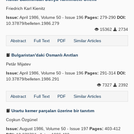
Friedrich Karl Kienitz
Issue:
April 1986, Volume 50 - Issue 196
Pages:
279-290
DOI:
10.37879/belleten.1986.279
15362
2734
Abstract
Full Text
PDF
Similar Articles
Bulgaristan'daki Osmanlı Anıtları
Petâr Mijatev
Issue:
April 1986, Volume 50 - Issue 196
Pages:
291-314
DOI:
10.37879/belleten.1986.291
7327
2392
Abstract
Full Text
PDF
Similar Articles
Urartu kemer parçaları üzerine bir tanıtım
Coşkun Özgünel
Issue:
August 1986, Volume 50 - Issue 197
Pages:
403-412