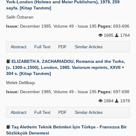
York-London (Holmes and Meier Publishers), 1979, 259
sayfa. [Kitap Tanıtımı]
Publication Policies
Salih Özbaran
Guidelines
Issue:
December 1985, Volume 49 - Issue 195
Pages:
693-696
Contact Us
1685
1764
Abstract
Full Text
PDF
Similar Articles
ELIZABETH A. ZACHARIADOU, Romania and the Turks,
(c. 1300-c.1500), London, 1985. Variorum reprints, XXVII +
304 s. [Kitap Tanıtımı]
Melek Delilbaşı
Issue:
December 1985, Volume 49 - Issue 195
Pages:
697-698
1884
1978
Abstract
Full Text
PDF
Similar Articles
Taş Aletlerin Teknik Betimleri İçin Türkçe - Fransızca Bir
Sözlükçük Denemesi