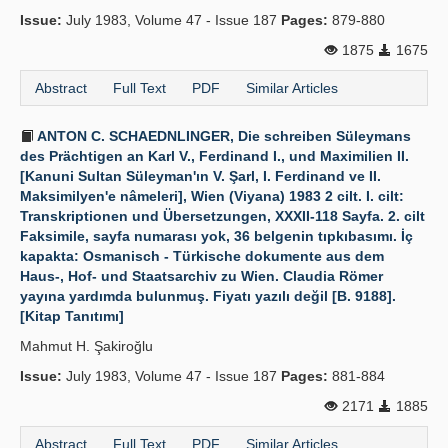
Issue:
July 1983, Volume 47 - Issue 187
Pages:
879-880
1875
1675
Abstract
Full Text
PDF
Similar Articles
ANTON C. SCHAEDNLINGER, Die schreiben Süleymans
des Prächtigen an Karl V., Ferdinand I., und Maximilien II.
[Kanuni Sultan Süleyman'ın V. Şarl, I. Ferdinand ve II.
Maksimilyen'e nâmeleri], Wien (Viyana) 1983 2 cilt. I. cilt:
Transkriptionen und Übersetzungen, XXXII-118 Sayfa. 2. cilt
Faksimile, sayfa numarası yok, 36 belgenin tıpkıbasımı. İç
kapakta: Osmanisch - Türkische dokumente aus dem
Haus-, Hof- und Staatsarchiv zu Wien. Claudia Römer
yayına yardımda bulunmuş. Fiyatı yazılı değil [B. 9188].
[Kitap Tanıtımı]
Mahmut H. Şakiroğlu
Issue:
July 1983, Volume 47 - Issue 187
Pages:
881-884
2171
1885
Abstract
Full Text
PDF
Similar Articles