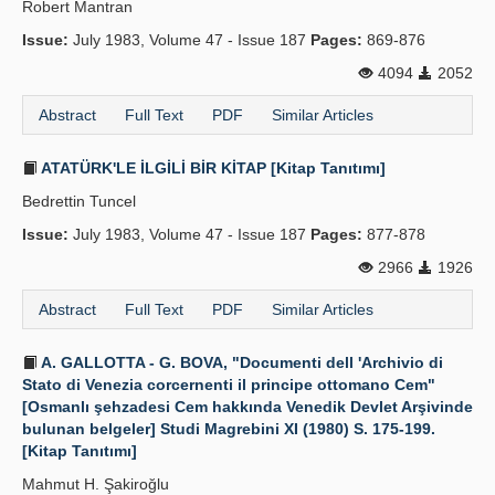
Robert Mantran
Issue:
July 1983, Volume 47 - Issue 187
Pages:
869-876
4094
2052
Abstract
Full Text
PDF
Similar Articles
ATATÜRK'LE İLGİLİ BİR KİTAP [Kitap Tanıtımı]
Bedrettin Tuncel
Issue:
July 1983, Volume 47 - Issue 187
Pages:
877-878
2966
1926
Abstract
Full Text
PDF
Similar Articles
A. GALLOTTA - G. BOVA, "Documenti dell 'Archivio di
Stato di Venezia corcernenti il principe ottomano Cem"
[Osmanlı şehzadesi Cem hakkında Venedik Devlet Arşivinde
bulunan belgeler] Studi Magrebini XI (1980) S. 175-199.
[Kitap Tanıtımı]
Mahmut H. Şakiroğlu