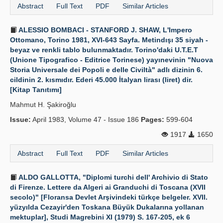
Abstract
Full Text
PDF
Similar Articles
ALESSIO BOMBACI - STANFORD J. SHAW, L'Impero
Ottomano, Torino 1981, XVI-643 Sayfa. Metindışı 35 siyah -
beyaz ve renkli tablo bulunmaktadır. Torino'daki U.T.E.T
(Unione Tipografico - Editrice Torinese) yayınevinin "Nuova
Storia Universale dei Popoli e delle Civiltà" adlı dizinin 6.
cildinin 2. kısmıdır. Ederi 45.000 İtalyan lirası (liret) dir.
[Kitap Tanıtımı]
Mahmut H. Şakiroğlu
Issue:
April 1983, Volume 47 - Issue 186
Pages:
599-604
1917
1650
Abstract
Full Text
PDF
Similar Articles
ALDO GALLOTTA, "Diplomi turchi dell' Archivio di Stato
di Firenze. Lettere da Algeri ai Granduchi di Toscana (XVII
secolo)" [Floransa Devlet Arşivindeki türkçe belgeler. XVII.
yüzyılda Cezayir'den Toskana Büyük Dukalarına yollanan
mektuplar], Studi Magrebini XI (1979) S. 167-205, ek 6