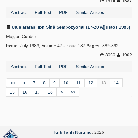
1914
1587
Abstract
Full Text
PDF
Similar Articles
Uluslararası İbn Sînâ Sempozyomu (17-20 Ağustos 1983)
Müjgân Cunbur
Issue:
July 1983, Volume 47 - Issue 187
Pages:
889-892
3060
1902
Abstract
Full Text
PDF
Similar Articles
<<
<
7
8
9
10
11
12
13
14
15
16
17
18
>
>>
Türk Tarih Kurumu
. 2026