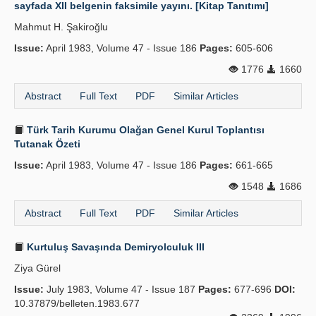
sayfada XII belgenin faksimile yayını. [Kitap Tanıtımı]
Mahmut H. Şakiroğlu
Issue:
April 1983, Volume 47 - Issue 186
Pages:
605-606
1776
1660
Abstract
Full Text
PDF
Similar Articles
Türk Tarih Kurumu Olağan Genel Kurul Toplantısı
Tutanak Özeti
Issue:
April 1983, Volume 47 - Issue 186
Pages:
661-665
1548
1686
Abstract
Full Text
PDF
Similar Articles
Kurtuluş Savaşında Demiryolculuk III
Ziya Gürel
Issue:
July 1983, Volume 47 - Issue 187
Pages:
677-696
DOI:
10.37879/belleten.1983.677