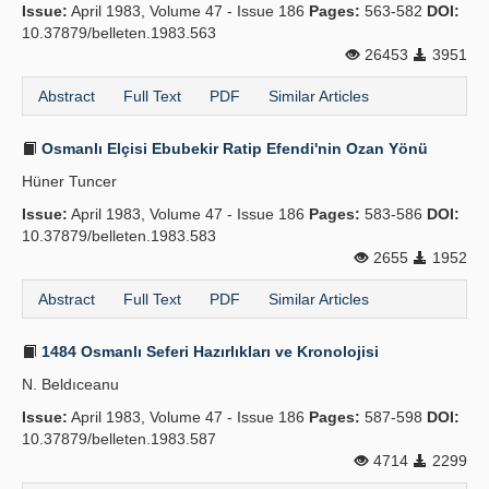
Issue:
April 1983, Volume 47 - Issue 186
Pages:
563-582
DOI:
10.37879/belleten.1983.563
26453
3951
Abstract
Full Text
PDF
Similar Articles
Osmanlı Elçisi Ebubekir Ratip Efendi'nin Ozan Yönü
Hüner Tuncer
Issue:
April 1983, Volume 47 - Issue 186
Pages:
583-586
DOI:
10.37879/belleten.1983.583
2655
1952
Abstract
Full Text
PDF
Similar Articles
1484 Osmanlı Seferi Hazırlıkları ve Kronolojisi
N. Beldıceanu
Issue:
April 1983, Volume 47 - Issue 186
Pages:
587-598
DOI:
10.37879/belleten.1983.587
4714
2299