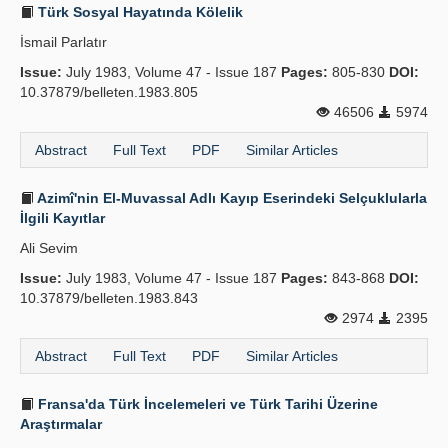
Türk Sosyal Hayatında Kölelik
İsmail Parlatır
Issue:
July 1983, Volume 47 - Issue 187
Pages:
805-830
DOI:
10.37879/belleten.1983.805
46506
5974
Abstract
Full Text
PDF
Similar Articles
Azimî'nin El-Muvassal Adlı Kayıp Eserindeki Selçuklularla
İlgili Kayıtlar
Ali Sevim
Issue:
July 1983, Volume 47 - Issue 187
Pages:
843-868
DOI:
10.37879/belleten.1983.843
2974
2395
Abstract
Full Text
PDF
Similar Articles
Fransa'da Türk İncelemeleri ve Türk Tarihi Üzerine
Araştırmalar