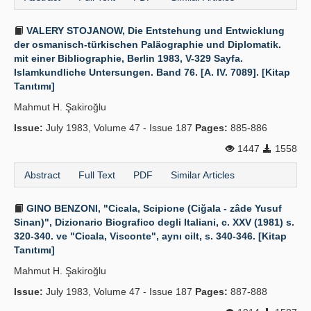
VALERY STOJANOW, Die Entstehung und Entwicklung
der osmanisch-türkischen Paläographie und Diplomatik.
mit einer Bibliographie, Berlin 1983, V-329 Sayfa.
Islamkundliche Untersungen. Band 76. [A. IV. 7089]. [Kitap
Tanıtımı]
Mahmut H. Şakiroğlu
Issue:
July 1983, Volume 47 - Issue 187
Pages:
885-886
1447
1558
Abstract
Full Text
PDF
Similar Articles
GINO BENZONI, "Cicala, Scipione (Ciğala - zâde Yusuf
Sinan)", Dizionario Biografico degli Italiani, c. XXV (1981) s.
320-340. ve "Cicala, Visconte", aynı cilt, s. 340-346. [Kitap
Tanıtımı]
Mahmut H. Şakiroğlu
Issue:
July 1983, Volume 47 - Issue 187
Pages:
887-888