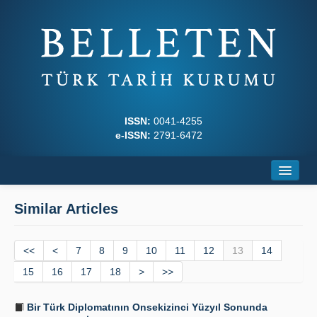
ISSN:
0041-4255
e-ISSN:
2791-6472
Home
Similar Articles
About
<<
Journal Boards
<
7
8
9
10
11
12
13
14
15
16
17
18
>
>>
Writing Rules
Bir Türk Diplomatının Onsekizinci Yüzyıl Sonunda
Principles