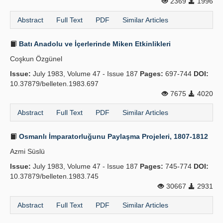
2369
1996
Abstract
Full Text
PDF
Similar Articles
Batı Anadolu ve İçerlerinde Miken Etkinlikleri
Coşkun Özgünel
Issue:
July 1983, Volume 47 - Issue 187
Pages:
697-744
DOI:
10.37879/belleten.1983.697
7675
4020
Abstract
Full Text
PDF
Similar Articles
Osmanlı İmparatorluğunu Paylaşma Projeleri, 1807-1812
Azmi Süslü
Issue:
July 1983, Volume 47 - Issue 187
Pages:
745-774
DOI:
10.37879/belleten.1983.745
30667
2931
Abstract
Full Text
PDF
Similar Articles