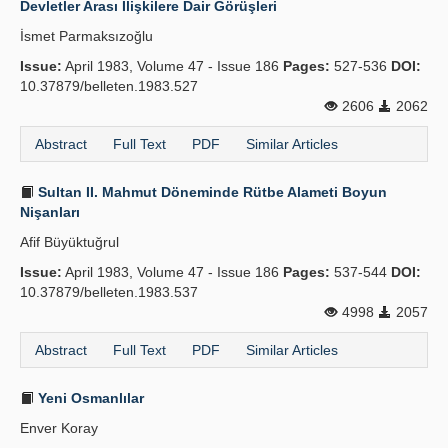
Devletler Arası İlişkilere Dair Görüşleri
Publication Policies
İsmet Parmaksızoğlu
Issue:
Guidelines
April 1983, Volume 47 - Issue 186
Pages:
527-536
DOI:
10.37879/belleten.1983.527
Contact Us
2606
2062
Abstract
Full Text
PDF
Similar Articles
Sultan II. Mahmut Döneminde Rütbe Alameti Boyun
Nişanları
Afif Büyüktuğrul
Issue:
April 1983, Volume 47 - Issue 186
Pages:
537-544
DOI:
10.37879/belleten.1983.537
4998
2057
Abstract
Full Text
PDF
Similar Articles
Yeni Osmanlılar
Enver Koray