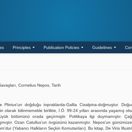
les
Principles
Publication Policies
Guidelines
Con
avaşları, Cornelius Nepos, Tarih
 ve Plinius'un doğduğu topraklarda-Gallia Cisalpina-doğmuştur. Doğ
 olarak bilinmemekle birlikte, İ.Ö. 99-24 yılları arasında yaşamış olsa
ük bölümünü orada geçirmiştir. Politikaya ilgi duymamıştır. Çağ
azışmıştır. Ozan Catullus'un övgüsünü kazanmıştır. Nepos'un günümüz
'dur (Yabancı Halkların Seçkin Komutanları). Bu kitap, De Viris Illustr