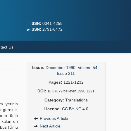
ISSN:
0041-4255
e-ISSN:
2791-6472
tact Us
Issue:
December 1990, Volume 54 -
Issue 211
Pages:
1221-1232
DOI:
10.37879/belleten.1990.1221
Category:
Translations
um yerinin
License:
CC BY-NC 4.0
 gerektir.
ının ünlü
Previous Article
e kalan en
Next Article
ibus (Ünlü