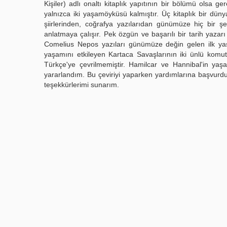
Kişiler) adlı onaltı kitaplık yapıtının bir bölümü olsa ge
yalnızca iki yaşamöyküsü kalmıştır. Üç kitaplık bir düny
şiirlerinden, coğrafya yazılarıdan günümüze hiç bir şey
anlatmaya çalışır. Pek özgün ve başarılı bir tarih yazarı 
Comelius Nepos yazıları günümüze değin gelen ilk ya
yaşamını etkileyen Kartaca Savaşlarının iki ünlü komu
Türkçe'ye çevrilmemiştir. Hamilcar ve Hannibal'in ya
yararlandım. Bu çeviriyi yaparken yardımlarına başvurd
teşekkürlerimi sunarım.