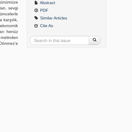
n günümüze
Abstract
dan, sevgi
PDF
tümcelerle
Similar Articles
 karşılık,
 ekonomik
Cite As
ları henüz
 metinden
r Dönmez'e