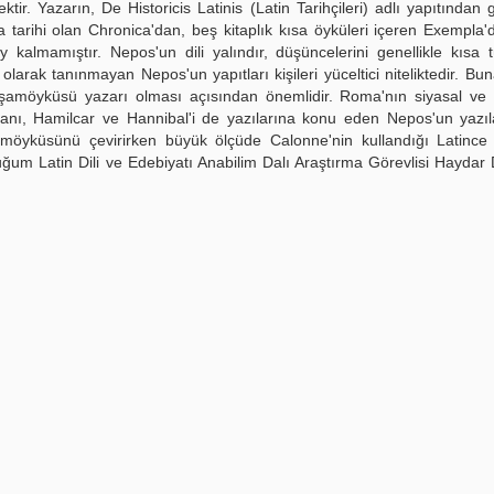
rektir. Yazarın, De Historicis Latinis (Latin Tarihçileri) adlı yapıtında
a tarihi olan Chronica'dan, beş kitaplık kısa öyküleri içeren Exempla'
 kalmamıştır. Nepos'un dili yalındır, düşüncelerini genellikle kısa 
olarak tanınmayan Nepos'un yapıtları kişileri yüceltici niteliktedir. Buna
şamöyküsü yazarı olması açısından önemlidir. Roma'nın siyasal ve
tanı, Hamilcar ve Hannibal'i de yazılarına konu eden Nepos'un yazı
şamöyküsünü çevirirken büyük ölçüde Calonne'nin kullandığı Latince
uğum Latin Dili ve Edebiyatı Anabilim Dalı Araştırma Görevlisi Hayda