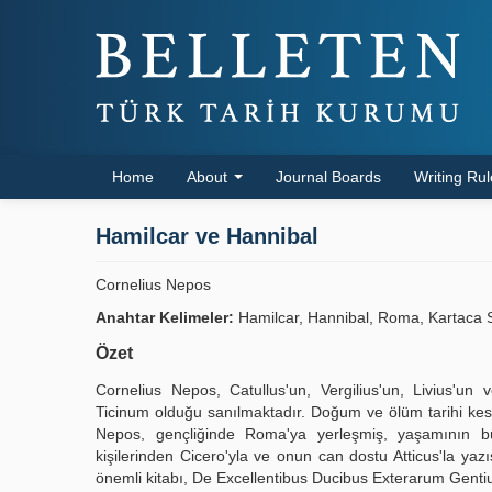
Home
About
Journal Boards
Writing Ru
Hamilcar ve Hannibal
Cornelius Nepos
Anahtar Kelimeler:
Hamilcar, Hannibal, Roma, Kartaca S
Özet
Cornelius Nepos, Catullus'un, Vergilius'un, Livius'un
Ticinum olduğu sanılmaktadır. Doğum ve ölüm tarihi kesin
Nepos, gençliğinde Roma'ya yerleşmiş, yaşamının büy
kişilerinden Cicero'yla ve onun can dostu Atticus'la y
önemli kitabı, De Excellentibus Ducibus Exterarum Gentium