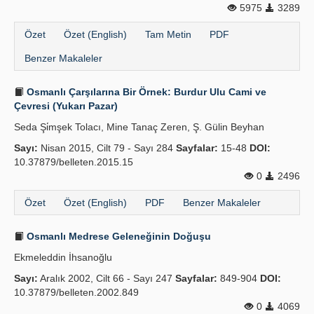
5975
3289
Yayın Politikaları
Özet
Özet (English)
Tam Metin
PDF
Kılavuzlar
Benzer Makaleler
İletişim
Osmanlı Çarşılarına Bir Örnek: Burdur Ulu Cami ve
Çevresi (Yukarı Pazar)
Seda Şi̇mşek Tolacı, Mine Tanaç Zeren, Ş. Gülin Beyhan
Sayı:
Nisan 2015, Cilt 79 - Sayı 284
Sayfalar:
15-48
DOI:
10.37879/belleten.2015.15
0
2496
Özet
Özet (English)
PDF
Benzer Makaleler
Osmanlı Medrese Geleneğinin Doğuşu
Ekmeleddin İhsanoğlu
Sayı:
Aralık 2002, Cilt 66 - Sayı 247
Sayfalar:
849-904
DOI:
10.37879/belleten.2002.849
0
4069