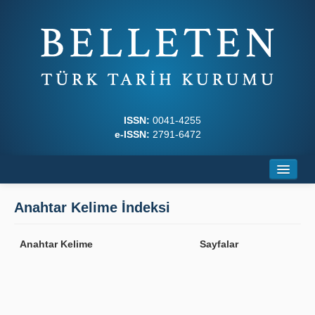
ISSN:
0041-4255
e-ISSN:
2791-6472
Ana Sayfa
Anahtar Kelime İndeksi
Hakkında
Anahtar Kelime
Sayfalar
Dergi Kurulları
Yazım Kuralları
İlkeler