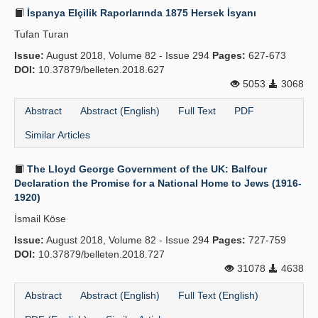
İspanya Elçilik Raporlarında 1875 Hersek İsyanı
Tufan Turan
Issue:
August 2018, Volume 82 - Issue 294
Pages:
627-673
DOI:
10.37879/belleten.2018.627
5053
3068
Abstract
Abstract (English)
Full Text
PDF
Similar Articles
The Lloyd George Government of the UK: Balfour
Declaration the Promise for a National Home to Jews (1916-
1920)
İsmail Köse
Issue:
August 2018, Volume 82 - Issue 294
Pages:
727-759
DOI:
10.37879/belleten.2018.727
31078
4638
Abstract
Abstract (English)
Full Text (English)