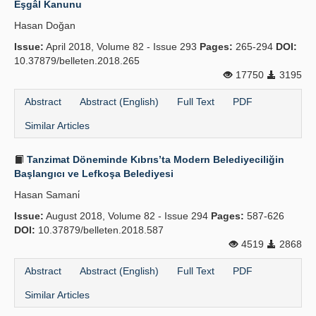
Eşgâl Kanunu
Publication Policies
Hasan Doğan
Issue:
Guidelines
April 2018, Volume 82 - Issue 293
Pages:
265-294
DOI:
10.37879/belleten.2018.265
Contact Us
17750
3195
Abstract
Abstract (English)
Full Text
PDF
Similar Articles
Tanzimat Döneminde Kıbrıs’ta Modern Belediyeciliğin
Başlangıcı ve Lefkoşa Belediyesi
Hasan Samani̇
Issue:
August 2018, Volume 82 - Issue 294
Pages:
587-626
DOI:
10.37879/belleten.2018.587
4519
2868
Abstract
Abstract (English)
Full Text
PDF
Similar Articles