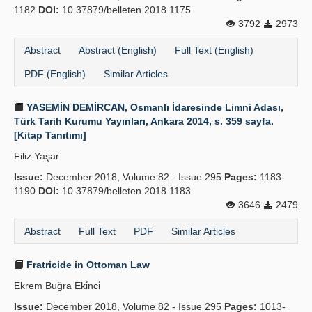
1182
DOI:
10.37879/belleten.2018.1175
3792
2973
Abstract
Abstract (English)
Full Text (English)
PDF (English)
Similar Articles
YASEMİN DEMİRCAN, Osmanlı İdaresinde Limni Adası,
Türk Tarih Kurumu Yayınları, Ankara 2014, s. 359 sayfa.
[Kitap Tanıtımı]
Filiz Yaşar
Issue:
December 2018, Volume 82 - Issue 295
Pages:
1183-
1190
DOI:
10.37879/belleten.2018.1183
3646
2479
Abstract
Full Text
PDF
Similar Articles
Fratricide in Ottoman Law
Ekrem Buğra Eki̇nci̇
Issue:
December 2018, Volume 82 - Issue 295
Pages:
1013-