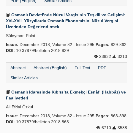
PDF (English)
Similar Articles
Osmanlı Devleti’nde Nüzul Vergisinin Teşkili ve Gelişimi:
XVI-XVII. Yüzyıllarda Osmanlı Ekonomisini Nüzul Vergisi
Üzerinden Değerlendirmek
Süleyman Polat
Issue:
December 2018, Volume 82 - Issue 295
Pages:
829-862
DOI:
10.37879/belleten.2018.829
23832
3213
Abstract
Abstract (English)
Full Text
PDF
Similar Articles
Osmanlı İdaresinde Kıbrıs’ta Ekmekçi Esnâfı (Habbâz) ve
Faaliyetleri
Ali Efdal Özkul
Issue:
December 2018, Volume 82 - Issue 295
Pages:
863-898
DOI:
10.37879/belleten.2018.863
6710
3588