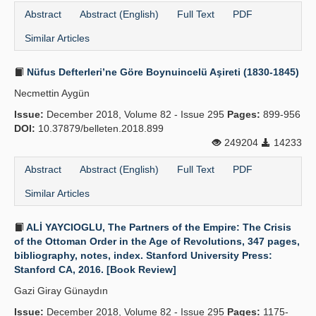
Abstract
Abstract (English)
Full Text
PDF
Similar Articles
Nüfus Defterleri’ne Göre Boynuincelü Aşireti (1830-1845)
Necmettin Aygün
Issue:
December 2018, Volume 82 - Issue 295
Pages:
899-956
DOI:
10.37879/belleten.2018.899
249204
14233
Abstract
Abstract (English)
Full Text
PDF
Similar Articles
ALİ YAYCIOGLU, The Partners of the Empire: The Crisis
of the Ottoman Order in the Age of Revolutions, 347 pages,
bibliography, notes, index. Stanford University Press:
Stanford CA, 2016. [Book Review]
Gazi Giray Günaydın
Issue:
December 2018, Volume 82 - Issue 295
Pages:
1175-