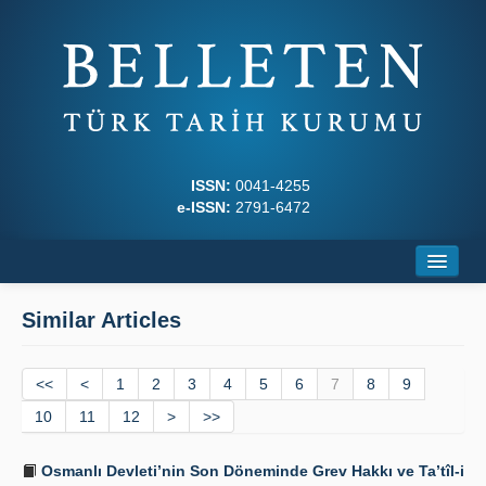
ISSN:
0041-4255
e-ISSN:
2791-6472
Home
Similar Articles
About
<<
Journal Boards
<
1
2
3
4
5
6
7
8
9
10
11
12
>
>>
Writing Rules
Osmanlı Devleti’nin Son Döneminde Grev Hakkı ve Ta’tîl-i
Principles