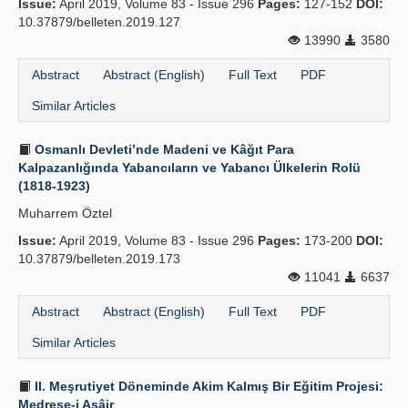
Issue:
April 2019, Volume 83 - Issue 296
Pages:
127-152
DOI:
10.37879/belleten.2019.127
13990
3580
Abstract
Abstract (English)
Full Text
PDF
Similar Articles
Osmanlı Devleti’nde Madeni ve Kâğıt Para
Kalpazanlığında Yabancıların ve Yabancı Ülkelerin Rolü
(1818-1923)
Muharrem Öztel
Issue:
April 2019, Volume 83 - Issue 296
Pages:
173-200
DOI:
10.37879/belleten.2019.173
11041
6637
Abstract
Abstract (English)
Full Text
PDF
Similar Articles
II. Meşrutiyet Döneminde Akim Kalmış Bir Eğitim Projesi:
Medrese-i Aşâir