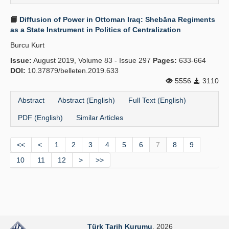
Diffusion of Power in Ottoman Iraq: Shebāna Regiments
as a State Instrument in Politics of Centralization
Burcu Kurt
Issue:
August 2019, Volume 83 - Issue 297
Pages:
633-664
DOI:
10.37879/belleten.2019.633
5556
3110
Abstract
Abstract (English)
Full Text (English)
PDF (English)
Similar Articles
<<
<
1
2
3
4
5
6
7
8
9
10
11
12
>
>>
Türk Tarih Kurumu
. 2026