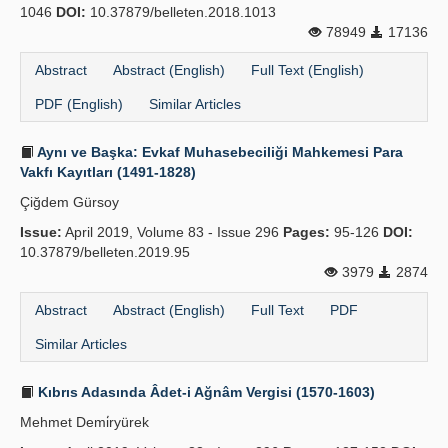
1046
DOI:
10.37879/belleten.2018.1013
78949
17136
Abstract
Abstract (English)
Full Text (English)
PDF (English)
Similar Articles
Aynı ve Başka: Evkaf Muhasebeciliği Mahkemesi Para
Vakfı Kayıtları (1491-1828)
Çiğdem Gürsoy
Issue:
April 2019, Volume 83 - Issue 296
Pages:
95-126
DOI:
10.37879/belleten.2019.95
3979
2874
Abstract
Abstract (English)
Full Text
PDF
Similar Articles
Kıbrıs Adasında Âdet-i Ağnâm Vergisi (1570-1603)
Mehmet Demi̇ryürek