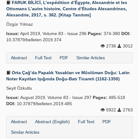
FARUK BİLİCİ, L’expédition d’Égypte, Alexandrie et les
Ottomans L’autre histoire, Centre d’Études Alexandrines,
Alexandrie, 2017, s. 362. [Kitap Tanıtımı]
Özgür Yılmaz
Issue:
April 2019, Volume 83 - Issue 296
Pages:
374-380
DOI:
10.37879/belleten.2019.374
2736
3012
Abstract
Full Text
PDF
Similar Articles
Orta Çağ’da Papalık Yasakları ve Müslüman Doğu: Latin
Noter Kayıtları Işığında Doğu-Batı Ticareti (1162-1350)
Seyit Özkutlu
Issue:
August 2019, Volume 83 - Issue 297
Pages:
485-518
DOI:
10.37879/belleten.2019.485
5922
2763
Abstract
Abstract (English)
Full Text
PDF
Similar Articles