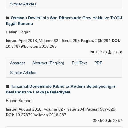
Similar Articles
Osmanlı Devleti’nin Son Döneminde Grev Hakkı ve Ta’tîl-i
Eşgâl Kanunu
Hasan Doğan
Issue:
April 2018, Volume 82 - Issue 293
Pages:
265-294
DOI:
10.37879/belleten.2018.265
17728
3178
Abstract
Abstract (English)
Full Text
PDF
Similar Articles
Tanzimat Döneminde Kıbrıs’ta Modern Belediyeciliğin
Başlangıcı ve Lefkoşa Belediyesi
Hasan Samani̇
Issue:
August 2018, Volume 82 - Issue 294
Pages:
587-626
DOI:
10.37879/belleten.2018.587
4509
2857