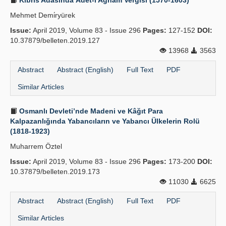
Kıbrıs Adasında Âdet-i Ağnâm Vergisi (1570-1603)
Mehmet Demi̇ryürek
Issue:
April 2019, Volume 83 - Issue 296
Pages:
127-152
DOI:
10.37879/belleten.2019.127
13968
3563
Abstract
Abstract (English)
Full Text
PDF
Similar Articles
Osmanlı Devleti’nde Madeni ve Kâğıt Para
Kalpazanlığında Yabancıların ve Yabancı Ülkelerin Rolü
(1818-1923)
Muharrem Öztel
Issue:
April 2019, Volume 83 - Issue 296
Pages:
173-200
DOI:
10.37879/belleten.2019.173
11030
6625
Abstract
Abstract (English)
Full Text
PDF
Similar Articles