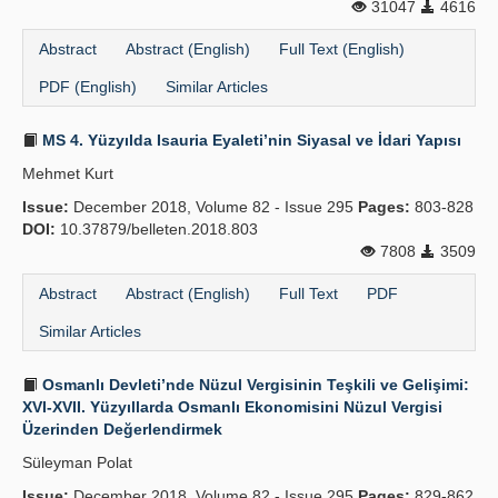
31047
4616
Abstract
Abstract (English)
Full Text (English)
PDF (English)
Similar Articles
MS 4. Yüzyılda Isauria Eyaleti’nin Siyasal ve İdari Yapısı
Mehmet Kurt
Issue:
December 2018, Volume 82 - Issue 295
Pages:
803-828
DOI:
10.37879/belleten.2018.803
7808
3509
Abstract
Abstract (English)
Full Text
PDF
Similar Articles
Osmanlı Devleti’nde Nüzul Vergisinin Teşkili ve Gelişimi:
XVI-XVII. Yüzyıllarda Osmanlı Ekonomisini Nüzul Vergisi
Üzerinden Değerlendirmek
Süleyman Polat
Issue:
December 2018, Volume 82 - Issue 295
Pages:
829-862