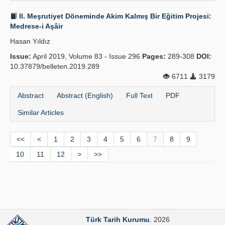
II. Meşrutiyet Döneminde Akim Kalmış Bir Eğitim Projesi:
Medrese-i Aşâir
Hasan Yıldız
Issue:
April 2019, Volume 83 - Issue 296
Pages:
289-308
DOI:
10.37879/belleten.2019.289
6711
3179
Abstract
Abstract (English)
Full Text
PDF
Similar Articles
<<
<
1
2
3
4
5
6
7
8
9
10
11
12
>
>>
Türk Tarih Kurumu
. 2026