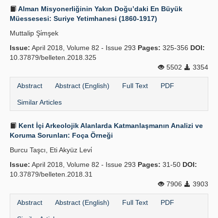
Alman Misyonerliğinin Yakın Doğu’daki En Büyük
Müessesesi: Suriye Yetimhanesi (1860-1917)
Muttalip Şi̇mşek
Issue:
April 2018, Volume 82 - Issue 293
Pages:
325-356
DOI:
10.37879/belleten.2018.325
5502
3354
Abstract
Abstract (English)
Full Text
PDF
Similar Articles
Kent İçi Arkeolojik Alanlarda Katmanlaşmanın Analizi ve
Koruma Sorunları: Foça Örneği
Burcu Taşcı, Eti Akyüz Levi̇
Issue:
April 2018, Volume 82 - Issue 293
Pages:
31-50
DOI:
10.37879/belleten.2018.31
7906
3903
Abstract
Abstract (English)
Full Text
PDF