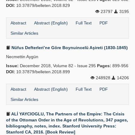
DOI:
10.37879/belleten.2018.829
23797
3195
Abstract
Abstract (English)
Full Text
PDF
Similar Articles
Nüfus Defterleri’ne Göre Boynuincelü Aşireti (1830-1845)
Necmettin Aygün
Issue:
December 2018, Volume 82 - Issue 295
Pages:
899-956
DOI:
10.37879/belleten.2018.899
248928
14206
Abstract
Abstract (English)
Full Text
PDF
Similar Articles
ALİ YAYCIOGLU, The Partners of the Empire: The Crisis
of the Ottoman Order in the Age of Revolutions, 347 pages,
bibliography, notes, index. Stanford University Press:
Stanford CA, 2016. [Book Review]