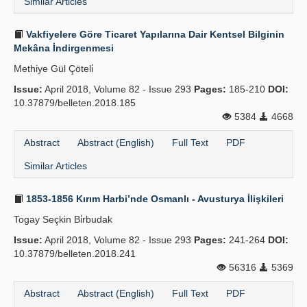
Similar Articles
Vakfiyelere Göre Ticaret Yapılarına Dair Kentsel Bilginin
Mekâna İndirgenmesi
Methiye Gül Çöteli̇
Issue:
April 2018, Volume 82 - Issue 293
Pages:
185-210
DOI:
10.37879/belleten.2018.185
5384
4668
Abstract
Abstract (English)
Full Text
PDF
Similar Articles
1853-1856 Kırım Harbi’nde Osmanlı - Avusturya İlişkileri
Togay Seçkin Bi̇rbudak
Issue:
April 2018, Volume 82 - Issue 293
Pages:
241-264
DOI:
10.37879/belleten.2018.241
56316
5369
Abstract
Abstract (English)
Full Text
PDF