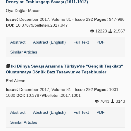
Deneyim: Trablusgarp Savaşı (1911-1912)
Publication Policies
Oya Dağlar Macar
Issue:
Guidelines
December 2017, Volume 81 - Issue 292
Pages:
947-986
DOI:
10.37879/belleten.2017.947
Contact Us
12223
21567
Abstract
Abstract (English)
Full Text
PDF
Similar Articles
İki Dünya Savaşı Arasında Türkiye'de "Gençlik Teşkilatı"
Oluşturmaya Dönük Bazı Tasavvur ve Teşebbüsler
Erol Akcan
Issue:
December 2017, Volume 81 - Issue 292
Pages:
1001-
1030
DOI:
10.37879/belleten.2017.1001
7043
3143
Abstract
Abstract (English)
Full Text
PDF
Similar Articles