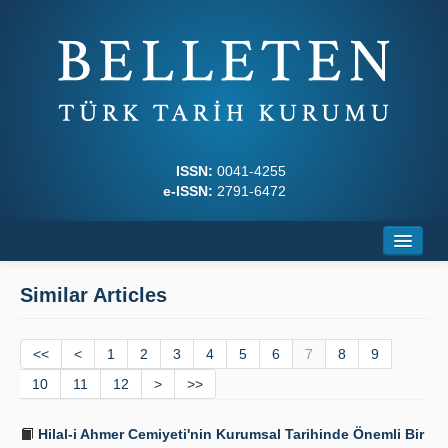
ISSN:
0041-4255
e-ISSN:
2791-6472
Home
Similar Articles
About
<<
Journal Boards
<
1
2
3
4
5
6
7
8
9
10
11
12
>
>>
Writing Rules
Hilal-i Ahmer Cemiyeti'nin Kurumsal Tarihinde Önemli Bir
Principles