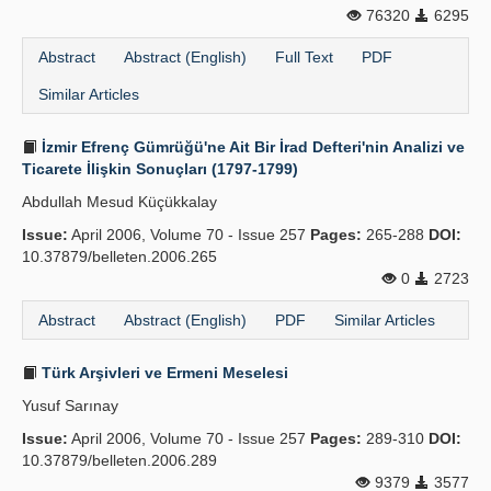
76320
6295
Abstract
Abstract (English)
Full Text
PDF
Similar Articles
İzmir Efrenç Gümrüğü'ne Ait Bir İrad Defteri'nin Analizi ve
Ticarete İlişkin Sonuçları (1797-1799)
Abdullah Mesud Küçükkalay
Issue:
April 2006, Volume 70 - Issue 257
Pages:
265-288
DOI:
10.37879/belleten.2006.265
0
2723
Abstract
Abstract (English)
PDF
Similar Articles
Türk Arşivleri ve Ermeni Meselesi
Yusuf Sarınay
Issue:
April 2006, Volume 70 - Issue 257
Pages:
289-310
DOI:
10.37879/belleten.2006.289
9379
3577