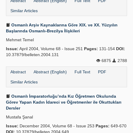
Abstract
Abstract (English)
Full Text
PDF
Similar Articles
Osmanlı Arşiv Kaynaklarına Göre XIX. ve XX. Yüzyılın
Başlarında Osmanlı-Brezilya İlişkileri
Mehmet Temel
Issue:
April 2004, Volume 68 - Issue 251
Pages:
131-154
DOI:
10.37879/belleten.2004.131
6875
2788
Abstract
Abstract (English)
Full Text
PDF
Similar Articles
Osmanlı İmparatorluğu’nda Kız Öğretmen Okulunda
Görev Yapan Kadın İdareci ve Öğretmenler ile Okuttukları
Dersler
Mustafa Şanal
Issue:
December 2004, Volume 68 - Issue 253
Pages:
649-670
DOI:
10.37879/belleten.2004.649