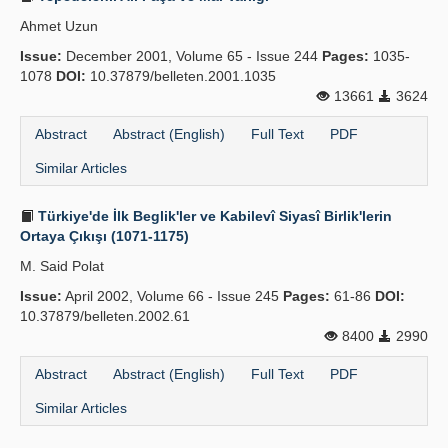
Ahmet Uzun
Issue:
December 2001, Volume 65 - Issue 244
Pages:
1035-
1078
DOI:
10.37879/belleten.2001.1035
13661
3624
Abstract
Abstract (English)
Full Text
PDF
Similar Articles
Türkiye'de İlk Beglik'ler ve Kabilevî Siyasî Birlik'lerin
Ortaya Çıkışı (1071-1175)
M. Said Polat
Issue:
April 2002, Volume 66 - Issue 245
Pages:
61-86
DOI:
10.37879/belleten.2002.61
8400
2990
Abstract
Abstract (English)
Full Text
PDF
Similar Articles