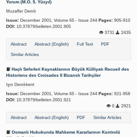
Yorum (M.Ö. 5. Yüzyıl)
Publication Policies
Muzaffer Demi̇r
Issue:
Guidelines
December 2001, Volume 65 - Issue 244
Pages:
905-910
DOI:
10.37879/belleten.2001.905
Contact Us
3731
2435
Abstract
Abstract (English)
Full Text
PDF
Similar Articles
Haçlı Seferleri Kaynaklarının Büyük Külliyatı Recueil des
Historiens des Croisades II Bizanslı Tarihçiler
Işın Demi̇rkent
Issue:
December 2001, Volume 65 - Issue 244
Pages:
921-958
DOI:
10.37879/belleten.2001.921
0
2921
Abstract
Abstract (English)
PDF
Similar Articles
Osmanlı Hukukunda Mahkeme Kararlarının Kontrolü