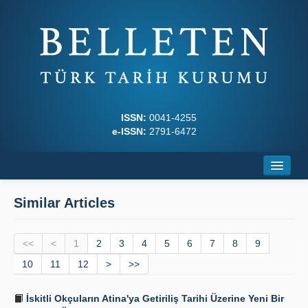
ISSN:
0041-4255
e-ISSN:
2791-6472
Home
Similar Articles
About
<<
Journal Boards
<
1
2
3
4
5
6
7
8
9
10
11
12
>
>>
Writing Rules
İskitli Okçuların Atina'ya Getiriliş Tarihi Üzerine Yeni Bir
Principles