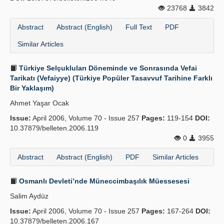
23768
3842
Abstract
Abstract (English)
Full Text
PDF
Similar Articles
Türkiye Selçukluları Döneminde ve Sonrasında Vefai
Tarikatı (Vefaiyye) (Türkiye Popüler Tasavvuf Tarihine Farklı
Bir Yaklaşım)
Ahmet Yaşar Ocak
Issue:
April 2006, Volume 70 - Issue 257
Pages:
119-154
DOI:
10.37879/belleten.2006.119
0
3955
Abstract
Abstract (English)
PDF
Similar Articles
Osmanlı Devleti’nde Müneccimbaşılık Müessesesi
Salim Aydüz
Issue:
April 2006, Volume 70 - Issue 257
Pages:
167-264
DOI:
10.37879/belleten.2006.167