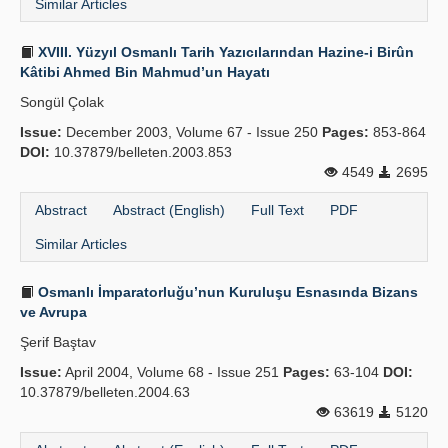
Similar Articles
XVIII. Yüzyıl Osmanlı Tarih Yazıcılarından Hazine-i Birûn
Kâtibi Ahmed Bin Mahmud’un Hayatı
Songül Çolak
Issue:
December 2003, Volume 67 - Issue 250
Pages:
853-864
DOI:
10.37879/belleten.2003.853
4549
2695
Abstract
Abstract (English)
Full Text
PDF
Similar Articles
Osmanlı İmparatorluğu’nun Kuruluşu Esnasında Bizans
ve Avrupa
Şerif Baştav
Issue:
April 2004, Volume 68 - Issue 251
Pages:
63-104
DOI:
10.37879/belleten.2004.63
63619
5120