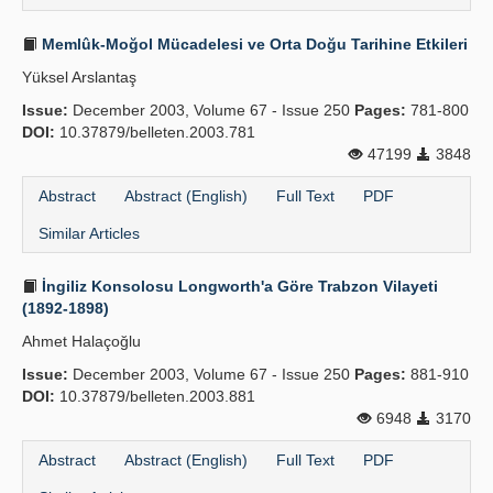
Memlûk-Moğol Mücadelesi ve Orta Doğu Tarihine Etkileri
Yüksel Arslantaş
Issue:
December 2003, Volume 67 - Issue 250
Pages:
781-800
DOI:
10.37879/belleten.2003.781
47199
3848
Abstract
Abstract (English)
Full Text
PDF
Similar Articles
İngiliz Konsolosu Longworth'a Göre Trabzon Vilayeti
(1892-1898)
Ahmet Halaçoğlu
Issue:
December 2003, Volume 67 - Issue 250
Pages:
881-910
DOI:
10.37879/belleten.2003.881
6948
3170
Abstract
Abstract (English)
Full Text
PDF