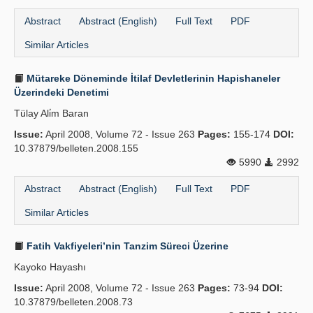
Abstract
Abstract (English)
Full Text
PDF
Similar Articles
Mütareke Döneminde İtilaf Devletlerinin Hapishaneler
Üzerindeki Denetimi
Tülay Ali̇m Baran
Issue:
April 2008, Volume 72 - Issue 263
Pages:
155-174
DOI:
10.37879/belleten.2008.155
5990
2992
Abstract
Abstract (English)
Full Text
PDF
Similar Articles
Fatih Vakfiyeleri’nin Tanzim Süreci Üzerine
Kayoko Hayashı
Issue:
April 2008, Volume 72 - Issue 263
Pages:
73-94
DOI:
10.37879/belleten.2008.73