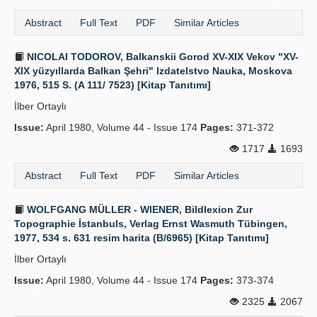
Abstract
Full Text
PDF
Similar Articles
NICOLAI TODOROV, Balkanskii Gorod XV-XIX Vekov "XV-
XIX yüzyıllarda Balkan Şehri" Izdatelstvo Nauka, Moskova
1976, 515 S. (A 111/ 7523) [Kitap Tanıtımı]
İlber Ortaylı
Issue:
April 1980, Volume 44 - Issue 174
Pages:
371-372
1717
1693
Abstract
Full Text
PDF
Similar Articles
WOLFGANG MÜLLER - WIENER, Bildlexion Zur
Topographie İstanbuls, Verlag Ernst Wasmuth Tübingen,
1977, 534 s. 631 resim harita (B/6965) [Kitap Tanıtımı]
İlber Ortaylı
Issue:
April 1980, Volume 44 - Issue 174
Pages:
373-374
2325
2067