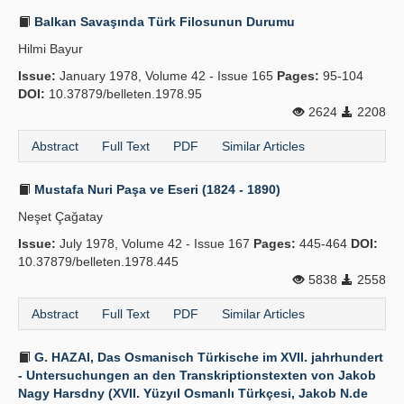
Balkan Savaşında Türk Filosunun Durumu
Hilmi Bayur
Issue:
January 1978, Volume 42 - Issue 165
Pages:
95-104
DOI:
10.37879/belleten.1978.95
2624
2208
Abstract
Full Text
PDF
Similar Articles
Mustafa Nuri Paşa ve Eseri (1824 - 1890)
Neşet Çağatay
Issue:
July 1978, Volume 42 - Issue 167
Pages:
445-464
DOI:
10.37879/belleten.1978.445
5838
2558
Abstract
Full Text
PDF
Similar Articles
G. HAZAI, Das Osmanisch Türkische im XVII. jahrhundert
- Untersuchungen an den Transkriptionstexten von Jakob
Nagy Harsdny (XVII. Yüzyıl Osmanlı Türkçesi, Jakob N.de