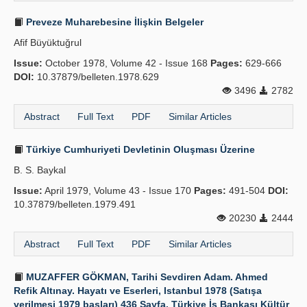
Preveze Muharebesine İlişkin Belgeler
Afif Büyüktuğrul
Issue:
October 1978, Volume 42 - Issue 168
Pages:
629-666
DOI:
10.37879/belleten.1978.629
3496
2782
Abstract
Full Text
PDF
Similar Articles
Türkiye Cumhuriyeti Devletinin Oluşması Üzerine
B. S. Baykal
Issue:
April 1979, Volume 43 - Issue 170
Pages:
491-504
DOI:
10.37879/belleten.1979.491
20230
2444
Abstract
Full Text
PDF
Similar Articles
MUZAFFER GÖKMAN, Tarihi Sevdiren Adam. Ahmed
Refik Altınay. Hayatı ve Eserleri, Istanbul 1978 (Satışa
verilmesi 1979 başları) 436 Sayfa. Türkiye İş Bankası Kültür