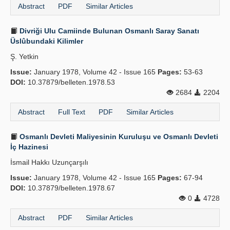
Abstract
PDF
Similar Articles
Divriği Ulu Camiinde Bulunan Osmanlı Saray Sanatı
Üslûbundaki Kilimler
Ş. Yetkin
Issue:
January 1978, Volume 42 - Issue 165
Pages:
53-63
DOI:
10.37879/belleten.1978.53
2684
2204
Abstract
Full Text
PDF
Similar Articles
Osmanlı Devleti Maliyesinin Kuruluşu ve Osmanlı Devleti
İç Hazinesi
İsmail Hakkı Uzunçarşılı
Issue:
January 1978, Volume 42 - Issue 165
Pages:
67-94
DOI:
10.37879/belleten.1978.67
0
4728
Abstract
PDF
Similar Articles