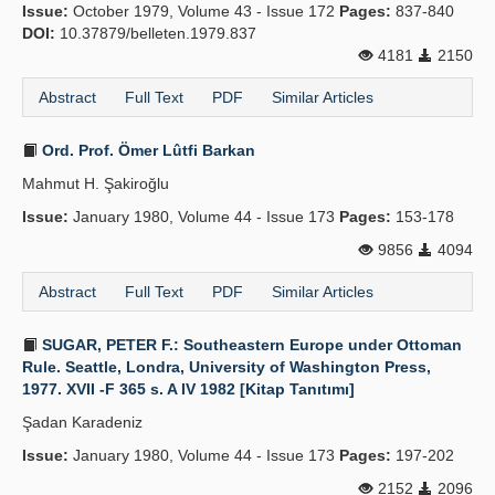
Issue:
October 1979, Volume 43 - Issue 172
Pages:
837-840
DOI:
10.37879/belleten.1979.837
4181
2150
Abstract
Full Text
PDF
Similar Articles
Ord. Prof. Ömer Lûtfi Barkan
Mahmut H. Şakiroğlu
Issue:
January 1980, Volume 44 - Issue 173
Pages:
153-178
9856
4094
Abstract
Full Text
PDF
Similar Articles
SUGAR, PETER F.: Southeastern Europe under Ottoman
Rule. Seattle, Londra, University of Washington Press,
1977. XVII -F 365 s. A IV 1982 [Kitap Tanıtımı]
Şadan Karadeniz
Issue:
January 1980, Volume 44 - Issue 173
Pages:
197-202
2152
2096