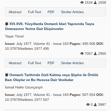
1534
1558
Abstract
Full Text
PDF
Similar Articles
XVI-XVII. Yüzyıllarda Osmanlı İdari Yapısında Taşra
Ümerasının Yerine Dair Düşünceler
Yaşar Yücel
Issue:
July 1977, Volume 41 - Issue 163
Pages:
495-506
DOI:
10.37879/belleten.1977.495
7057
2950
Abstract
Full Text
PDF
Similar Articles
Osmanlı Tarihinde Gizli Kalmış veya Şüphe ile Örtülü
Bazı Olaylar ve Bu Hususa Dair Vesikalar
İsmail Hakkı Uzunçarşılı
Issue:
July 1977, Volume 41 - Issue 163
Pages:
507-554
DOI:
10.37879/belleten.1977.507
0
3987