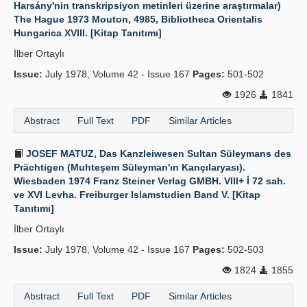
Harsány'nin transkripsiyon metinleri üzerine araştırmalar)
The Hague 1973 Mouton, 4985, Bibliotheca Orientalis
Hungarica XVIII. [Kitap Tanıtımı]
İlber Ortaylı
Issue:
July 1978, Volume 42 - Issue 167
Pages:
501-502
1926
1841
Abstract
Full Text
PDF
Similar Articles
JOSEF MATUZ, Das Kanzleiwesen Sultan Süleymans des
Prächtigen (Muhteşem Süleyman'ın Kançılaryası).
Wiesbaden 1974 Franz Steiner Verlag GMBH. VIII+ İ 72 sah.
ve XVI Levha. Freiburger Islamstudien Band V. [Kitap
Tanıtımı]
İlber Ortaylı
Issue:
July 1978, Volume 42 - Issue 167
Pages:
502-503
1824
1855
Abstract
Full Text
PDF
Similar Articles