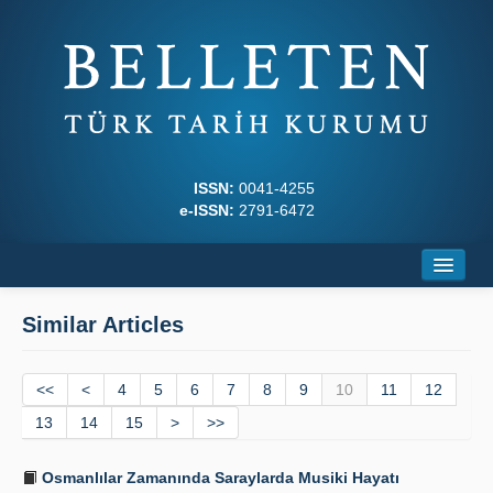
ISSN:
0041-4255
e-ISSN:
2791-6472
Home
Similar Articles
About
<<
Journal Boards
<
4
5
6
7
8
9
10
11
12
13
14
15
>
>>
Writing Rules
Osmanlılar Zamanında Saraylarda Musiki Hayatı
Principles