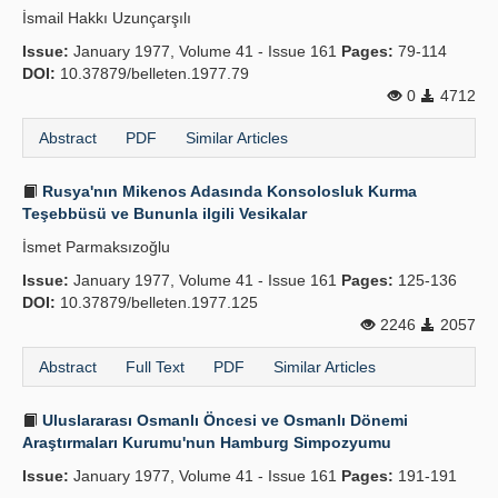
İsmail Hakkı Uzunçarşılı
Publication Policies
Issue:
January 1977, Volume 41 - Issue 161
Pages:
79-114
DOI:
Guidelines
10.37879/belleten.1977.79
0
4712
Contact Us
Abstract
PDF
Similar Articles
Rusya'nın Mikenos Adasında Konsolosluk Kurma
Teşebbüsü ve Bununla ilgili Vesikalar
İsmet Parmaksızoğlu
Issue:
January 1977, Volume 41 - Issue 161
Pages:
125-136
DOI:
10.37879/belleten.1977.125
2246
2057
Abstract
Full Text
PDF
Similar Articles
Uluslararası Osmanlı Öncesi ve Osmanlı Dönemi
Araştırmaları Kurumu'nun Hamburg Simpozyumu
Issue:
January 1977, Volume 41 - Issue 161
Pages:
191-191