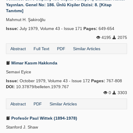
Yayınları. Genel No: 186. Ünlü Kişiler Dizisi: 8. [Kitap
Tanıtımı]
Mahmut H. Şakiroğlu
Issue:
July 1979, Volume 43 - Issue 171
Pages:
649-654
4195
2075
Abstract
Full Text
PDF
Similar Articles
Mimar Kasım Hakkında
Semavi Eyice
Issue:
October 1979, Volume 43 - Issue 172
Pages:
767-808
DOI:
10.37879/belleten.1979.767
0
3303
Abstract
PDF
Similar Articles
Profesör Paul Wittek (1894-1978)
Stanford J. Shaw