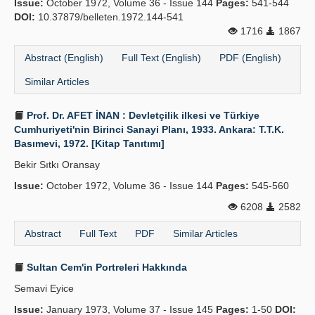
Issue:
October 1972, Volume 36 - Issue 144
Pages:
541-544
DOI:
10.37879/belleten.1972.144-541
1716
1867
Abstract (English)
Full Text (English)
PDF (English)
Similar Articles
Prof. Dr. AFET İNAN : Devletçilik ilkesi ve Türkiye
Cumhuriyeti'nin Birinci Sanayi Planı, 1933. Ankara: T.T.K.
Basımevi, 1972. [Kitap Tanıtımı]
Bekir Sıtkı Oransay
Issue:
October 1972, Volume 36 - Issue 144
Pages:
545-560
6208
2582
Abstract
Full Text
PDF
Similar Articles
Sultan Cem'in Portreleri Hakkında
Semavi Eyice
Issue:
January 1973, Volume 37 - Issue 145
Pages:
1-50
DOI: