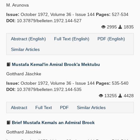
M. Arunova
Publication Policies
Issue:
October 1972, Volume 36 - Issue 144
Pages:
527-534
DOI:
Guidelines
10.37879/belleten.1972.144-527
2995
1835
Contact Us
Abstract (English)
Full Text (English)
PDF (English)
Similar Articles
Mustafa Kemal'in Amiral Brock'a Mektubu
Gotthard Jäschke
Issue:
October 1972, Volume 36 - Issue 144
Pages:
535-540
DOI:
10.37879/belleten.1972.144-535
13255
4428
Abstract
Full Text
PDF
Similar Articles
Brief Mustafa Kemals an Admiral Brock
Gotthard Jäschke