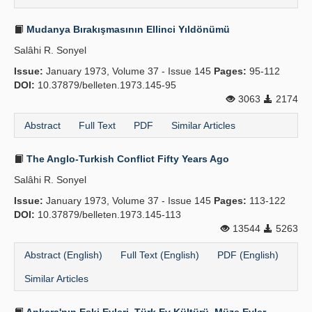
Mudanya Bırakışmasının Ellinci Yıldönümü
Salâhi R. Sonyel
Issue:
January 1973, Volume 37 - Issue 145
Pages:
95-112
DOI:
10.37879/belleten.1973.145-95
3063
2174
Abstract
Full Text
PDF
Similar Articles
The Anglo-Turkish Conflict Fifty Years Ago
Salâhi R. Sonyel
Issue:
January 1973, Volume 37 - Issue 145
Pages:
113-122
DOI:
10.37879/belleten.1973.145-113
13544
5263
Abstract (English)
Full Text (English)
PDF (English)
Similar Articles