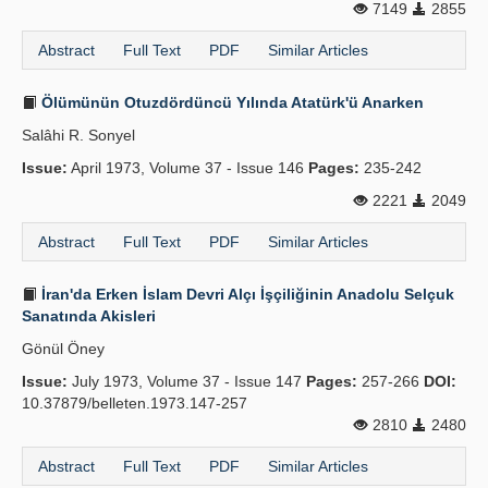
7149
2855
Abstract
Full Text
PDF
Similar Articles
Ölümünün Otuzdördüncü Yılında Atatürk'ü Anarken
Salâhi R. Sonyel
Issue:
April 1973, Volume 37 - Issue 146
Pages:
235-242
2221
2049
Abstract
Full Text
PDF
Similar Articles
İran'da Erken İslam Devri Alçı İşçiliğinin Anadolu Selçuk
Sanatında Akisleri
Gönül Öney
Issue:
July 1973, Volume 37 - Issue 147
Pages:
257-266
DOI:
10.37879/belleten.1973.147-257
2810
2480
Abstract
Full Text
PDF
Similar Articles