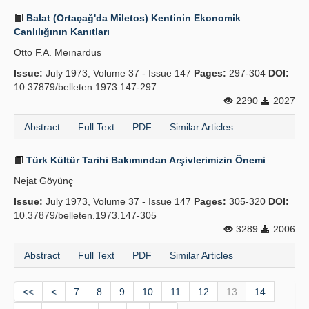
Balat (Ortaçağ'da Miletos) Kentinin Ekonomik
Canlılığının Kanıtları
Otto F.A. Meınardus
Issue:
July 1973, Volume 37 - Issue 147
Pages:
297-304
DOI:
10.37879/belleten.1973.147-297
2290
2027
Abstract
Full Text
PDF
Similar Articles
Türk Kültür Tarihi Bakımından Arşivlerimizin Önemi
Nejat Göyünç
Issue:
July 1973, Volume 37 - Issue 147
Pages:
305-320
DOI:
10.37879/belleten.1973.147-305
3289
2006
Abstract
Full Text
PDF
Similar Articles
<<
<
7
8
9
10
11
12
13
14