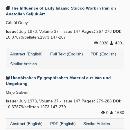
The Influence of Early Islamic Stucco Work in Iran on
Anatolian Seljuk Art
Gönül Öney
Issue:
July 1973, Volume 37 - Issue 147
Pages:
267-278
DOI:
10.37879/belleten.1973.147-267
3938
4301
Abstract (English)
Full Text (English)
PDF (English)
Similar Articles
Urartäisches Epigraphisches Material aus Van und
Umgebung
Mirjo Salvını
Issue:
July 1973, Volume 37 - Issue 147
Pages:
279-288
DOI:
10.37879/belleten.1973.147-279
0
1680
Abstract (English)
PDF (English)
Similar Articles