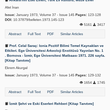
Ankara'nın Eski Evleri, Türk Ev Kültürü, Müze Evler
Afet İnan
Issue:
January 1973, Volume 37 - Issue 145
Pages:
123-128
DOI:
10.37879/belleten.1973.145-123
5161
3417
Abstract
Full Text
PDF
Similar Articles
Prof. Celal Saraç: lonia Pozitif Bilimi Temel Kaynakları ve
Etkileri. Ege Üniversitesi Arkeoloji Enstitüsü Yayınları No. 1
. Bornova - İzmir, Ege Üniversitesi Matbaası 1971. 226 sayfa.
[Kitap Tanıtımı]
Ekrem Akurgal
Issue:
January 1973, Volume 37 - Issue 145
Pages:
129-132
1654
1745
Abstract
Full Text
PDF
Similar Articles
İzmit Şehri ve Eski Eserleri Rehberi [Kitap Tanıtımı]