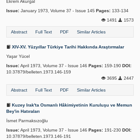
Ekrem Akurgal
Issue:
January 1973, Volume 37 - Issue 145
Pages:
133-134
1491
1573
Abstract
Full Text
PDF
Similar Articles
XIV-XV. Yüzyıllar Türkiye Tarihi Hakkında Araştırmalar
Yaşar Yücel
Issue:
April 1973, Volume 37 - Issue 146
Pages:
159-190
DOI:
10.37879/belleten.1973.146-159
3695
2447
Abstract
Full Text
PDF
Similar Articles
Kuzey Irak'ta Osmanlı Hâkimiyetinin Kuruluşu ve Memun
Bey'in Hatıraları
İsmet Parmaksızoğlu
Issue:
April 1973, Volume 37 - Issue 146
Pages:
191-230
DOI:
10.37879/belleten.1973.146-191