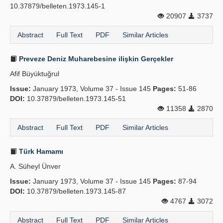
10.37879/belleten.1973.145-1
20907
3737
Abstract
Full Text
PDF
Similar Articles
Preveze Deniz Muharebesine ilişkin Gerçekler
Afif Büyüktuğrul
Issue:
January 1973, Volume 37 - Issue 145
Pages:
51-86
DOI:
10.37879/belleten.1973.145-51
11358
2870
Abstract
Full Text
PDF
Similar Articles
Türk Hamamı
A. Süheyl Ünver
Issue:
January 1973, Volume 37 - Issue 145
Pages:
87-94
DOI:
10.37879/belleten.1973.145-87
4767
3072
Abstract
Full Text
PDF
Similar Articles