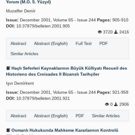
Yorum (M.Ö. 5. Yüzyıl)
Publication Policies
Muzaffer Demi̇r
Issue:
Guidelines
December 2001, Volume 65 - Issue 244
Pages:
905-910
DOI:
10.37879/belleten.2001.905
Contact Us
3720
2416
Abstract
Abstract (English)
Full Text
PDF
Similar Articles
Haçlı Seferleri Kaynaklarının Büyük Külliyatı Recueil des
Historiens des Croisades II Bizanslı Tarihçiler
Işın Demi̇rkent
Issue:
December 2001, Volume 65 - Issue 244
Pages:
921-958
DOI:
10.37879/belleten.2001.921
0
2906
Abstract
Abstract (English)
PDF
Similar Articles
Osmanlı Hukukunda Mahkeme Kararlarının Kontrolü