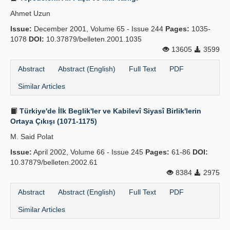
Ahmet Uzun
Issue:
December 2001, Volume 65 - Issue 244
Pages:
1035-
1078
DOI:
10.37879/belleten.2001.1035
13605
3599
Abstract
Abstract (English)
Full Text
PDF
Similar Articles
Türkiye'de İlk Beglik'ler ve Kabilevî Siyasî Birlik'lerin
Ortaya Çıkışı (1071-1175)
M. Said Polat
Issue:
April 2002, Volume 66 - Issue 245
Pages:
61-86
DOI:
10.37879/belleten.2002.61
8384
2975
Abstract
Abstract (English)
Full Text
PDF
Similar Articles