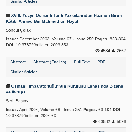
Similar Articles
XVIII. Yüzyıl Osmanlı Tarih Yazıcılarından Hazine-i Birûn
Kâtibi Ahmed Bin Mahmud’un Hayatı
Songül Çolak
Issue:
December 2003, Volume 67 - Issue 250
Pages:
853-864
DOI:
10.37879/belleten.2003.853
4534
2667
Abstract
Abstract (English)
Full Text
PDF
Similar Articles
Osmanlı İmparatorluğu’nun Kuruluşu Esnasında Bizans
ve Avrupa
Şerif Baştav
Issue:
April 2004, Volume 68 - Issue 251
Pages:
63-104
DOI:
10.37879/belleten.2004.63
63582
5098