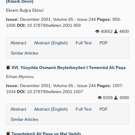
(Klasik Devir)
Ekrem Buğra Eki̇nci̇
Issue:
December 2001, Volume 65 - Issue 244
Pages:
959-
1006
DOI:
10.37879/belleten.2001.959
40652
4600
Abstract
Abstract (English)
Full Text
PDF
Similar Articles
XVI. Yüzyılda Osmanlı Beylerbeyileri I Temerrüd Ali Paşa
Erhan Afyoncu
Issue:
December 2001, Volume 65 - Issue 244
Pages:
1007-
1034
DOI:
10.37879/belleten.2001.1007
8309
3090
Abstract
Abstract (English)
Full Text
PDF
Similar Articles
Tepedelenli Ali Paşa ve Mal Varlığı