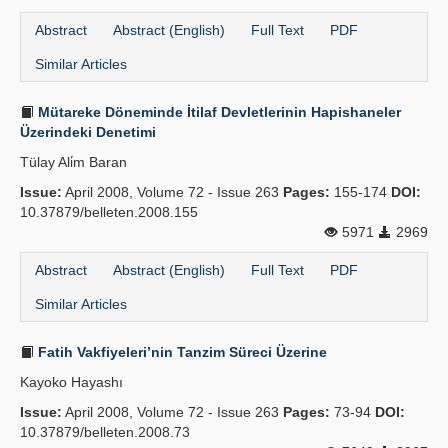
Abstract
Abstract (English)
Full Text
PDF
Similar Articles
Mütareke Döneminde İtilaf Devletlerinin Hapishaneler
Üzerindeki Denetimi
Tülay Ali̇m Baran
Issue:
April 2008, Volume 72 - Issue 263
Pages:
155-174
DOI:
10.37879/belleten.2008.155
5971
2969
Abstract
Abstract (English)
Full Text
PDF
Similar Articles
Fatih Vakfiyeleri’nin Tanzim Süreci Üzerine
Kayoko Hayashı
Issue:
April 2008, Volume 72 - Issue 263
Pages:
73-94
DOI:
10.37879/belleten.2008.73