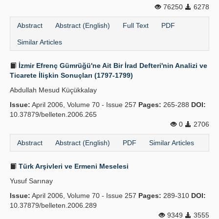
76250
6278
Abstract
Abstract (English)
Full Text
PDF
Similar Articles
İzmir Efrenç Gümrüğü'ne Ait Bir İrad Defteri'nin Analizi ve
Ticarete İlişkin Sonuçları (1797-1799)
Abdullah Mesud Küçükkalay
Issue:
April 2006, Volume 70 - Issue 257
Pages:
265-288
DOI:
10.37879/belleten.2006.265
0
2706
Abstract
Abstract (English)
PDF
Similar Articles
Türk Arşivleri ve Ermeni Meselesi
Yusuf Sarınay
Issue:
April 2006, Volume 70 - Issue 257
Pages:
289-310
DOI:
10.37879/belleten.2006.289
9349
3555