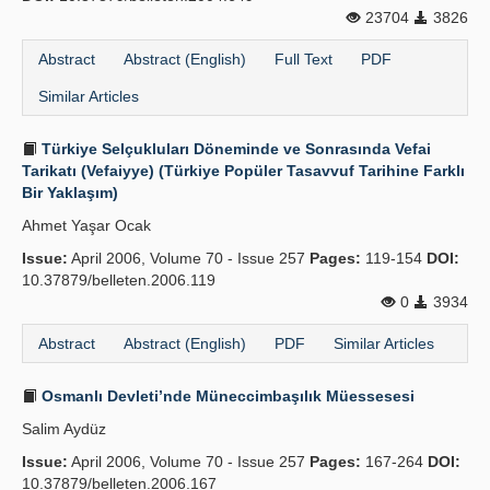
23704
3826
Abstract
Abstract (English)
Full Text
PDF
Similar Articles
Türkiye Selçukluları Döneminde ve Sonrasında Vefai
Tarikatı (Vefaiyye) (Türkiye Popüler Tasavvuf Tarihine Farklı
Bir Yaklaşım)
Ahmet Yaşar Ocak
Issue:
April 2006, Volume 70 - Issue 257
Pages:
119-154
DOI:
10.37879/belleten.2006.119
0
3934
Abstract
Abstract (English)
PDF
Similar Articles
Osmanlı Devleti’nde Müneccimbaşılık Müessesesi
Salim Aydüz
Issue:
April 2006, Volume 70 - Issue 257
Pages:
167-264
DOI:
10.37879/belleten.2006.167