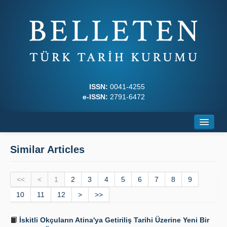
ISSN:
0041-4255
e-ISSN:
2791-6472
Home
Similar Articles
About
<<
Journal Boards
<
1
2
3
4
5
6
7
8
9
10
11
12
>
>>
Writing Rules
İskitli Okçuların Atina'ya Getiriliş Tarihi Üzerine Yeni Bir
Principles