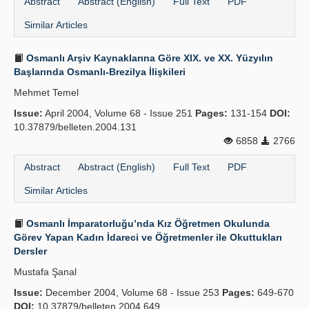
Abstract
Abstract (English)
Full Text
PDF
Similar Articles
Osmanlı Arşiv Kaynaklarına Göre XIX. ve XX. Yüzyılın
Başlarında Osmanlı-Brezilya İlişkileri
Mehmet Temel
Issue:
April 2004, Volume 68 - Issue 251
Pages:
131-154
DOI:
10.37879/belleten.2004.131
6858
2766
Abstract
Abstract (English)
Full Text
PDF
Similar Articles
Osmanlı İmparatorluğu’nda Kız Öğretmen Okulunda
Görev Yapan Kadın İdareci ve Öğretmenler ile Okuttukları
Dersler
Mustafa Şanal
Issue:
December 2004, Volume 68 - Issue 253
Pages:
649-670
DOI:
10.37879/belleten.2004.649