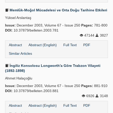
Memlûk-Moğol Mücadelesi ve Orta Doğu Tarihine Etkileri
Yüksel Arslantaş
Issue:
December 2003, Volume 67 - Issue 250
Pages:
781-800
DOI:
10.37879/belleten.2003.781
47144
3827
Abstract
Abstract (English)
Full Text
PDF
Similar Articles
İngiliz Konsolosu Longworth'a Göre Trabzon Vilayeti
(1892-1898)
Ahmet Halaçoğlu
Issue:
December 2003, Volume 67 - Issue 250
Pages:
881-910
DOI:
10.37879/belleten.2003.881
6926
3148
Abstract
Abstract (English)
Full Text
PDF