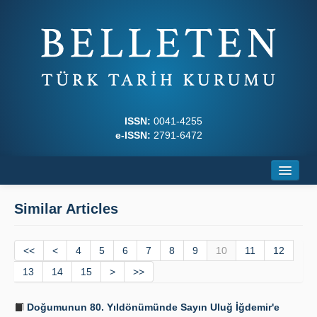
ISSN:
0041-4255
e-ISSN:
2791-6472
Home
Similar Articles
About
<<
Journal Boards
<
4
5
6
7
8
9
10
11
12
13
14
15
>
>>
Writing Rules
Doğumunun 80. Yıldönümünde Sayın Uluğ İğdemir'e
Principles