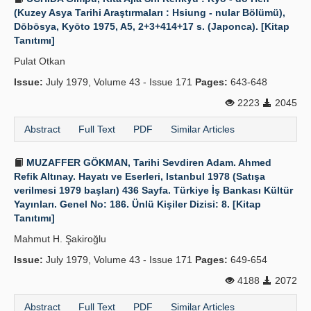
(Kuzey Asya Tarihi Araştırmaları : Hsiung - nular Bölümü),
Dōbōsya, Kyōto 1975, A5, 2+3+414+17 s. (Japonca). [Kitap
Tanıtımı]
Pulat Otkan
Issue:
July 1979, Volume 43 - Issue 171
Pages:
643-648
2223
2045
Abstract
Full Text
PDF
Similar Articles
MUZAFFER GÖKMAN, Tarihi Sevdiren Adam. Ahmed
Refik Altınay. Hayatı ve Eserleri, Istanbul 1978 (Satışa
verilmesi 1979 başları) 436 Sayfa. Türkiye İş Bankası Kültür
Yayınları. Genel No: 186. Ünlü Kişiler Dizisi: 8. [Kitap
Tanıtımı]
Mahmut H. Şakiroğlu
Issue:
July 1979, Volume 43 - Issue 171
Pages:
649-654
4188
2072
Abstract
Full Text
PDF
Similar Articles