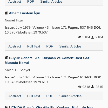
Abstract
PDF
Similar Articles
Albert Einstein İçin
Nusret Hızır
Issue:
July 1979, Volume 43 - Issue 171
Pages:
537-546
DOI:
10.37879/belleten.1979.537
3104
2184
Abstract
Full Text
PDF
Similar Articles
Büyük General, Asil Düşman ve Cömert Dost Gazi
Mustafa Kemal
Salâhi R. Sonyel
Issue:
July 1979, Volume 43 - Issue 171
Pages:
619-634
DOI:
10.37879/belleten.1979.619
9818
2515
Abstract
Full Text
PDF
Similar Articles
UCHIDA Gimpū, Kita Ajia Shi Kenkyu : Kyō - do Hen