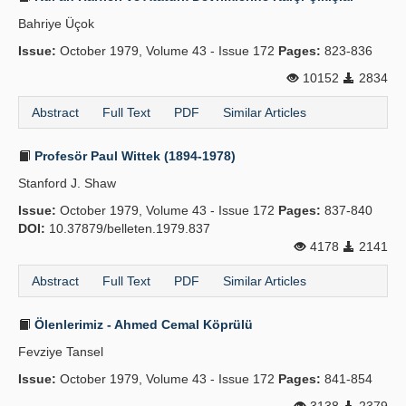
Bahriye Üçok
Issue:
October 1979, Volume 43 - Issue 172
Pages:
823-836
10152
2834
Abstract
Full Text
PDF
Similar Articles
Profesör Paul Wittek (1894-1978)
Stanford J. Shaw
Issue:
October 1979, Volume 43 - Issue 172
Pages:
837-840
DOI:
10.37879/belleten.1979.837
4178
2141
Abstract
Full Text
PDF
Similar Articles
Ölenlerimiz - Ahmed Cemal Köprülü
Fevziye Tansel
Issue:
October 1979, Volume 43 - Issue 172
Pages:
841-854