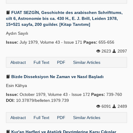
FUAT SEZGİN, Geschichte des arabischen Schrifttums,
cilt 6, Astronomie bis ca. 430 H., E. J. Brill, Leiden 1978,
15+521 sayfa, 200 guilder. [Kitap Tanıtımı]
Aydın Sayılı
Issue:
July 1979, Volume 43 - Issue 171
Pages:
655-656
2623
2097
Abstract
Full Text
PDF
Similar Articles
Bizde Disseksiyon Ne Zaman ve Nasıl Başladı
Esin Kâhya
Issue:
October 1979, Volume 43 - Issue 172
Pages:
739-760
DOI:
10.37879/belleten.1979.739
6091
2489
Abstract
Full Text
PDF
Similar Articles
Kur'an Harfleri ve Atatürk Devrimlerine Karşı Çıkışlar