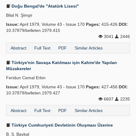
Doğu Bengal'de "Atatürk Lisesi"
Bilal N. Şimşir
Issue:
April 1979, Volume 43 - Issue 170
Pages:
415-426
DOI:
10.37879/belleten.1979.415
3041
2446
Abstract
Full Text
PDF
Similar Articles
Türkiye'nin Savaşa Katılması için Kahire'de Yapılan
Müzakereler
Feridun Cemal Erkin
Issue:
April 1979, Volume 43 - Issue 170
Pages:
427-456
DOI:
10.37879/belleten.1979.427
6607
2235
Abstract
Full Text
PDF
Similar Articles
Türkiye Cumhuriyeti Devletinin Oluşması Üzerine
B. S. Baykal