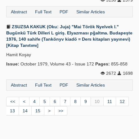
3138
2379
Abstract
Full Text
PDF
Similar Articles
ZSUZSA KAKUK (Oku: Juja) "Mai Török Nyelvek I."
Bugünkü Türk Dilleri L giriş. Elyazrnası pğaltma. Budapeşte
1976, 140 sahife (Tankönyv kiadö = Ders kitapları yayınevi)
[Kitap Tanıtımı]
Hamit Koşay
Issue:
October 1979, Volume 43 - Issue 172
Pages:
855-858
2672
1698
Abstract
Full Text
PDF
Similar Articles
<<
<
4
5
6
7
8
9
10
11
12
13
14
15
>
>>