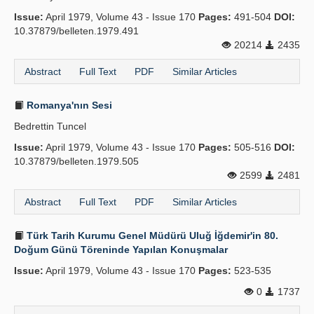
Issue:
April 1979, Volume 43 - Issue 170
Pages:
491-504
DOI:
10.37879/belleten.1979.491
20214
2435
Abstract
Full Text
PDF
Similar Articles
Romanya'nın Sesi
Bedrettin Tuncel
Issue:
April 1979, Volume 43 - Issue 170
Pages:
505-516
DOI:
10.37879/belleten.1979.505
2599
2481
Abstract
Full Text
PDF
Similar Articles
Türk Tarih Kurumu Genel Müdürü Uluğ İğdemir'in 80.
Doğum Günü Töreninde Yapılan Konuşmalar
Issue:
April 1979, Volume 43 - Issue 170
Pages:
523-535
0
1737