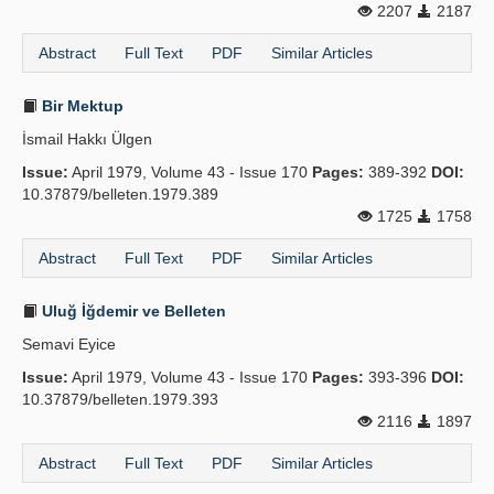
2207
2187
Abstract
Full Text
PDF
Similar Articles
Bir Mektup
İsmail Hakkı Ülgen
Issue:
April 1979, Volume 43 - Issue 170
Pages:
389-392
DOI:
10.37879/belleten.1979.389
1725
1758
Abstract
Full Text
PDF
Similar Articles
Uluğ İğdemir ve Belleten
Semavi Eyice
Issue:
April 1979, Volume 43 - Issue 170
Pages:
393-396
DOI:
10.37879/belleten.1979.393
2116
1897
Abstract
Full Text
PDF
Similar Articles