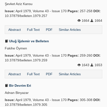
Şevket Aziz Kansu
Publication Policies
Issue:
April 1979, Volume 43 - Issue 170
Pages:
257-258
DOI:
10.37879/belleten.1979.257
Guidelines
1664
1664
Contact Us
Abstract
Full Text
PDF
Similar Articles
Uluğ İğdemir ve Belleten
Fakihe Öymen
Issue:
April 1979, Volume 43 - Issue 170
Pages:
259-260
DOI:
10.37879/belleten.1979.259
1643
1653
Abstract
Full Text
PDF
Similar Articles
Bir Devrim Eri
Adnan Binyazar
Issue:
April 1979, Volume 43 - Issue 170
Pages:
305-308
DOI:
10.37879/belleten.1979.305