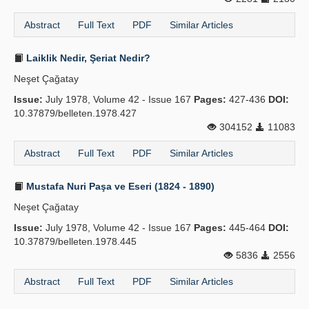
Abstract
Full Text
PDF
Similar Articles
Laiklik Nedir, Şeriat Nedir?
Neşet Çağatay
Issue:
July 1978, Volume 42 - Issue 167
Pages:
427-436
DOI:
10.37879/belleten.1978.427
304152
11083
Abstract
Full Text
PDF
Similar Articles
Mustafa Nuri Paşa ve Eseri (1824 - 1890)
Neşet Çağatay
Issue:
July 1978, Volume 42 - Issue 167
Pages:
445-464
DOI:
10.37879/belleten.1978.445
5836
2556
Abstract
Full Text
PDF
Similar Articles