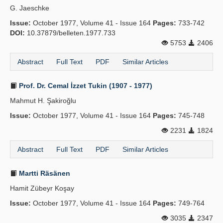
G. Jaeschke
Publication Policies
Issue:
October 1977, Volume 41 - Issue 164
Pages:
733-742
DOI:
Guidelines
10.37879/belleten.1977.733
5753
2406
Contact Us
Abstract
Full Text
PDF
Similar Articles
Prof. Dr. Cemal İzzet Tukin (1907 - 1977)
Mahmut H. Şakiroğlu
Issue:
October 1977, Volume 41 - Issue 164
Pages:
745-748
2231
1824
Abstract
Full Text
PDF
Similar Articles
Martti Räsänen
Hamit Zübeyr Koşay
Issue:
October 1977, Volume 41 - Issue 164
Pages:
749-764
3035
2347