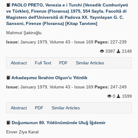
PAOLO PRETO, Venezia e i Turchi (Venedik Cumhuriyeti
ve Türkler), Firenze (Floransa) 1975, 554 Sayfa. Facoltâ di
Magistero dell'Universitâ di Padova XX. Yayınlayan G. C.
Sansoni, Firenze (Floransa) [Kitap Tanıtımı]
Mahmut Şakiroğlu
Issue:
January 1979, Volume 43 - Issue 169
Pages:
227-239
3387
2148
Abstract
Full Text
PDF
Similar Articles
Arkadaşımız İbrahim Olgun'u Yitirdik
Issue:
January 1979, Volume 43 - Issue 169
Pages:
247-249
0
1599
Abstract
PDF
Similar Articles
Doğumunun 80. Yıldönümünde Uluğ İğdemir
Enver Ziya Karal