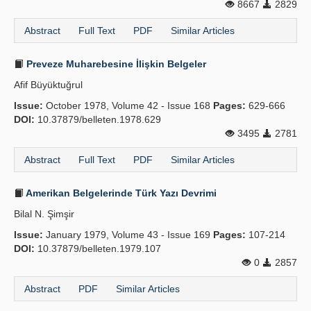
8667
2829
Abstract
Full Text
PDF
Similar Articles
Preveze Muharebesine İlişkin Belgeler
Afif Büyüktuğrul
Issue:
October 1978, Volume 42 - Issue 168
Pages:
629-666
DOI:
10.37879/belleten.1978.629
3495
2781
Abstract
Full Text
PDF
Similar Articles
Amerikan Belgelerinde Türk Yazı Devrimi
Bilal N. Şimşir
Issue:
January 1979, Volume 43 - Issue 169
Pages:
107-214
DOI:
10.37879/belleten.1979.107
0
2857
Abstract
PDF
Similar Articles