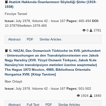
Atatürk Hakkında Ozanlarımızın Söylediği Şiirler (1919-
1938)
Fevziye Tansel
Issue:
July 1978, Volume 42 - Issue 167
Pages:
465-494
DOI:
10.37879/belleten.1978.465
0
2781
Abstract
PDF
Similar Articles
G. HAZAI, Das Osmanisch Türkische im XVII. jahrhundert
- Untersuchungen an den Transkriptionstexten von Jakob
Nagy Harsdny (XVII. Yüzyıl Osmanlı Türkçesi, Jakob N.de
Harsány'nin transkripsiyon metinleri üzerine araştırmalar)
The Hague 1973 Mouton, 4985, Bibliotheca Orientalis
Hungarica XVIII. [Kitap Tanıtımı]
İlber Ortaylı
Issue:
July 1978, Volume 42 - Issue 167
Pages:
501-502
1924
1840
Abstract
Full Text
PDF
Similar Articles