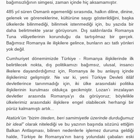
bağımsızlığının simgesi, zaman içinde hiç aksamamıştır.
485 yıl süren Osmanlı egemenliği sırasında, halkın diline, dinine,
gelenek ve göreneklerine, kültürüne saygı gösterildiğini, başka
ülkelerde bilinmediği, bilinmek istenmediği için, bu yazıda bir
daha belirtmekte yarar görüyorum. Dış saldırılarda Romanya
Tuna vilâyetlerinin korunduğu da tartışılmaz bir gerçek.
Bağımsız Romanya ile ilişkilere gelince, bunların acı tatlı yönleri
yok değil.
Cumhuriyet dönemimizde Türkiye - Romanya ilişkilerinde ilk
belirtilecek nokta, dış politikamızı bağımsız, ulusal, insancı
ilkelere dayandırdığımız için, Romanya ile bu anlayış içinde
ilişkilerimiz gelişmiştir. Ne var ki, yeni Türkiye Devleti itilâf
devletlerince tanınmadığı için, iki ülke arasındaki politika
ilişkilerinin kurulması oldukça gecikmiştir. Lozan’ı imzalayan
devletler arasında Romanya’yı da görüyoruz; böylelikle
ülkelerimiz arasındaki ilişkilere engel olabilecek herhangi bir
pürüz kalmamıştı artık...
Atatürk’ün
“bizim öteden, beri samimiyetle üzerinde durduğumuz
bir ideal"
olarak nitelediği ve bu yazının başında sözünü ettiğim
Balkan Antlaşması, bilinen nedenlerle işlemez duruma geldiği
halde, Türkiye ile Romanya’nın barış yolundaki çabaları eski