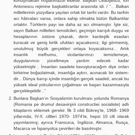
konuşmaktan hoşlanmazdı elbette. Başkan Ceauşescu, Ion
Antonescu rejimine başkaldıranlar arasında idi. / “.. .Balkan
milletlerinin yüzyıllara yayılan ortak bir tarihi vardır. Bu tarihin
acı hâtıraları varsa, onlara sahip olmakta bütün Balkanlılar
ortaktır. Türklerin payı ise daha az acı olmamıştır. İşte siz,
sayın Balkan milletleri temsilcileri, geçmişin karışık duygu ve
hesaplarının üstüne çıkarak, derin kardeşlik esasları
kuracak ve geniş birlik ufukları açacaksınız; ilgi görmemiş,
unutulmuş büyük gerçekleri ortaya koyacaksınız... Artık
insanlık mefhumu, vicdanlarımızı temizlemeye,
duygularımızı yüceltmeye yardım edecek kadar
yükselmiştir... İnsanları saadete kavuşturacağım diye onları
birbirine boğazlatmak, insanlığa aykırı, acınacak bir sistem-
dir... Dünya barışı içinde insanlığın gerçek saadeti, ancak bu
yüksek ideal yolcularının çoğalması ve başarı kazanmasıyla
gerçekleşebilir...”
Bunlara Başkan’ın Sosyalizmin kurulması yolunda Romanya
(Romania pe drumul desavirşirii constructiei socialiste) adlı
kitaplarını eklemek gerekir. İlk 3 cildi Bükreş’te, 1968- 1969
yıllarında; IV-X. ciltleri 1970- 1974’te, hepsi 10 cilt olarak
yayımlanmış; ayrıca Fransızca, İngilizce, Almanca, Rusça,
Macarca ve İspanyolca çevirileri de basılmıştır.