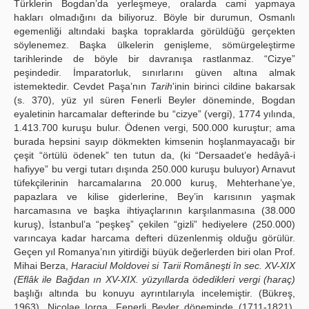
Türklerin Bogdan’da yerleşmeye, oralarda cami yapmaya
hakları olmadığını da biliyoruz. Böyle bir durumun, Osmanlı
egemenliği altındaki başka topraklarda görüldüğü gerçekten
söylenemez. Başka ülkelerin genişleme, sömürgeleştirme
tarihlerinde de böyle bir davranışa rastlanmaz. “Cizye”
peşindedir. İmparatorluk, sınırlarını güven altına almak
istemektedir. Cevdet Paşa’nın
Tarih
'inin birinci cildine bakarsak
(s. 370), yüz yıl süren Fenerli Beyler döneminde, Bogdan
eyaletinin harcamalar defterinde bu “cizye” (vergi), 1774 yılında,
1.413.700 kuruşu bulur. Ödenen vergi, 500.000 kuruştur; ama
burada hepsini sayıp dökmekten kimsenin hoşlanmayacağı bir
çeşit “örtülü ödenek” ten tutun da, (ki “Dersaadet’e hedâyâ-i
hafiyye” bu vergi tutarı dışında 250.000 kuruşu buluyor) Arnavut
tüfekçilerinin harcamalarına 20.000 kuruş, Mehterhane’ye,
papazlara ve kilise giderlerine, Bey’in karısının yaşmak
harcamasına ve başka ihtiyaçlarının karşılanmasına (38.000
kuruş), İstanbul’a “peşkeş” çekilen “gizli” hediyelere (250.000)
varıncaya kadar harcama defteri düzenlenmiş olduğu görülür.
Geçen yıl Romanya’nın yitirdiği büyük değerlerden biri olan Prof.
Mihai Berza,
Haraciul Moldovei si Tarii Româneşti în sec. XV-XIX
(Eflâk ile Bağdan ın XV-XIX. yüzyıllarda ödedikleri vergi (haraç)
başlığı altında bu konuyu ayrıntılarıyla incelemiştir. (Bükreş,
1963). Nicolae Iorga, Fenerli Beyler döneminde (1711-1821),