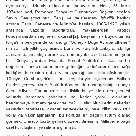
ayrıntılarıyla izlemiş olduklarına inanıyorum. Hele, 28 Mart
1974’ten beri, Romanya Sosyalist Cumhuriyeti Başkanı seçilen
Sayın Ceauşcscu’nun
Barış ve uluslararası işbirliği
başlığı
altında Paris, Cenevre ve Münih’te basılan, 1965-1970 yılları
arasında yazdığı raporlardan, makalelerden, yaptığı
konuşmalardan seçmeleri okursak[
2
], Başkan’ın - büyük tarihçi
Iorga’nın pek yerinde kullandığı “Güney - Doğu Avrupa ülkeleri”
nin son elli yıllık geçmişinde barış ve karşılıklı anlayış, işbirliği
alanlarında insanlığa örnek olan bir büyük devlet adamının, yeni
bir Türkiye yaratan Mustafa Kemal Atatürk’ün ülkesinin bu
değerlere Türk ulusunun neler getirdiğini, o değerlere nasıl bağlı
kaldığını herkesten daha iyi anlayacağı kesinlikle söylenebilir.
Türkiye Cumhuriyeti’nin tüm koşullarıyla ilişkilerinin Balkan
ülkeleri çerçevesinde, Atatürk döneminde nasıl geliştiğini dünya
âlem biliyor. Günümüzde bu ilişkilerin yeniden genişlemesi
yolunda harcanan çabaların ne kadar yararlı olduğunu
hatırlatmaya bilmem gerek var mı? Uluslar biribirlerini nekadar
yakından tanırlarsa, okadar seveceklerini, hele bilim ve kültür
yollarıyla yakınlaşmalarını bu konuda en geçerli tutum olarak
görmek, Unesco başta gelmek üzere, Birleşmiş Milletler’e bağlı
özel kuruluşların yasalarına girmiştir.