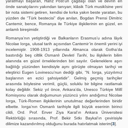
yaratmayı başaran, Hafız Post’un çağdaşı olan ve devrin en
önde sanatçılarını yakından tanıyan; klâsik Türk musikîsine yeni
bir nota sistemi getiren, kendisi de kırka yakın beste yaratan, bu
yüzden de “Türk bestecisi” diye anılan, Bogdan Prensi Dimitric
Cantemir, bence, Romanya ile Türkiye ilişkilerinin en güzel, en
anlamlı bireşimidir.
Romanya’nın yetiştirdiği ve Balkanların Erasmus’u adına lâyık
Nicolae Iorga, ulusal tarih açısından Cantemir’in önemli yerini iyi
incelemiştir. 1908-1913 yıllarında Almanca olarak Gotha’da
bastırdığı beş ciltlik
Osmanlı Devleti Tarihi
, bu ilişkilerin bilim
alanında en güzel örneklerinden biri sayılır. Geleneklere aşırı
bağlılığı yüzünden kendisiyle aynı görüşte olmayan tarihçi ve
eleştirici Eugen Lovinescu’nun dediği gibi, “N. Iorga, yüzyılımız
başlarının en ezici şahsiyetidir”. Gelmiş geçmiş tarihçiler
arasında böylesine verimli, güçlü, soluklu bir bilgine rastlamak
kolay değildir. Sekiz yıl önce, Ankara’da, Unesco Türkiye Millî
Komisyonu olarak doğumunun yüzüncü yılını andığımız Nicolae
Iorga, Türk-Romen ilişkilerinin unutulmaz değerlerinden biridir
elbette. Iorga’nın Osmanlı tarihiyle ilgili büyük eserinin birinci
cildi, Ord. Prof. Enver Ziya Karal’ın Ankara Üniversitesi
Rektörlüğü sırasında, Prof. Bekir Sıtkı Baykal’ın çevirisiyle
dilimize kazandırılmış olduğunu burada hatırlatmak isterim[
3
].