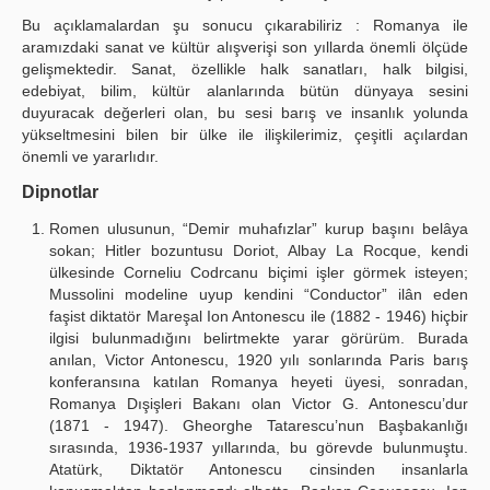
Bu açıklamalardan şu sonucu çıkarabiliriz : Romanya ile
aramızdaki sanat ve kültür alışverişi son yıllarda önemli ölçüde
gelişmektedir. Sanat, özellikle halk sanatları, halk bilgisi,
edebiyat, bilim, kültür alanlarında bütün dünyaya sesini
duyuracak değerleri olan, bu sesi barış ve insanlık yolunda
yükseltmesini bilen bir ülke ile ilişkilerimiz, çeşitli açılardan
önemli ve yararlıdır.
Dipnotlar
Romen ulusunun, “Demir muhafızlar” kurup başını belâya
sokan; Hitler bozuntusu Doriot, Albay La Rocque, kendi
ülkesinde Corneliu Codrcanu biçimi işler görmek isteyen;
Mussolini modeline uyup kendini “Conductor” ilân eden
faşist diktatör Mareşal Ion Antonescu ile (1882 - 1946) hiçbir
ilgisi bulunmadığını belirtmekte yarar görürüm. Burada
anılan, Victor Antonescu, 1920 yılı sonlarında Paris barış
konferansına katılan Romanya heyeti üyesi, sonradan,
Romanya Dışişleri Bakanı olan Victor G. Antonescu’dur
(1871 - 1947). Gheorghe Tatarescu’nun Başbakanlığı
sırasında, 1936-1937 yıllarında, bu görevde bulunmuştu.
Atatürk, Diktatör Antonescu cinsinden insanlarla