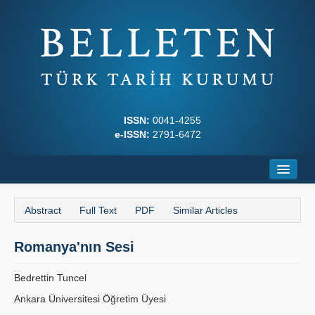
ISSN:
0041-4255
e-ISSN:
2791-6472
Home
Abstract
Full Text
PDF
Similar Articles
About
Romanya'nın Sesi
Journal Boards
Writing Rules
Bedrettin Tuncel
Ankara Üniversitesi Öğretim Üyesi
Principles