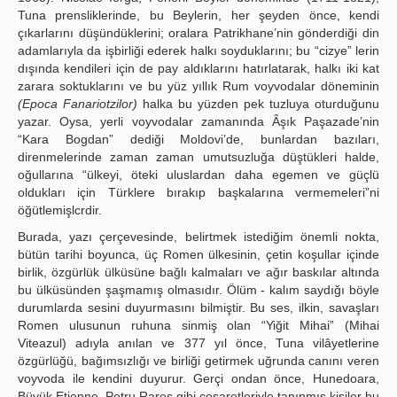
Tuna prensliklerinde, bu Beylerin, her şeyden önce, kendi
çıkarlarını düşündüklerini; oralara Patrikhane’nin gönderdiği din
adamlarıyla da işbirliği ederek halkı soyduklarını; bu “cizye” lerin
dışında kendileri için de pay aldıklarını hatırlatarak, halkı iki kat
zarara soktuklarını ve bu yüz yıllık Rum voyvodalar döneminin
(Epoca Fanariotzilor)
halka bu yüzden pek tuzluya oturduğunu
yazar. Oysa, yerli voyvodalar zamanında Âşık Paşazade’nin
“Kara Bogdan” dediği Moldovi’de, bunlardan bazıları,
direnmelerinde zaman zaman umutsuzluğa düştükleri halde,
oğullarına “ülkeyi, öteki uluslardan daha egemen ve güçlü
oldukları için Türklere bırakıp başkalarına vermemeleri”ni
öğütlemişlcrdir.
Burada, yazı çerçevesinde, belirtmek istediğim önemli nokta,
bütün tarihi boyunca, üç Romen ülkesinin, çetin koşullar içinde
birlik, özgürlük ülküsüne bağlı kalmaları ve ağır baskılar altında
bu ülküsünden şaşmamış olmasıdır. Ölüm - kalım saydığı böyle
durumlarda sesini duyurmasını bilmiştir. Bu ses, ilkin, savaşları
Romen ulusunun ruhuna sinmiş olan “Yiğit Mihai” (Mihai
Viteazul) adıyla anılan ve 377 yıl önce, Tuna vilâyetlerine
özgürlüğü, bağımsızlığı ve birliği getirmek uğrunda canını veren
voyvoda ile kendini duyurur. Gerçi ondan önce, Hunedoara,
Büyük Etienne, Petru Rareş gibi cesaretleriyle tanınmış kişiler bu