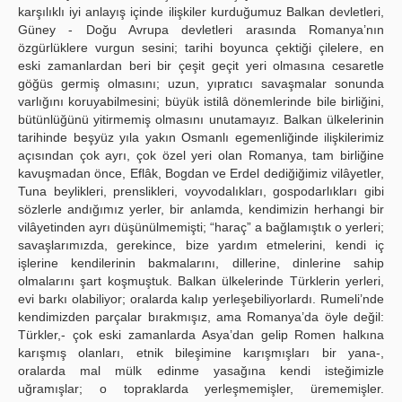
karşılıklı iyi anlayış içinde ilişkiler kurduğumuz Balkan devletleri,
Güney - Doğu Avrupa devletleri arasında Romanya’nın
özgürlüklere vurgun sesini; tarihi boyunca çektiği çilelere, en
eski zamanlardan beri bir çeşit geçit yeri olmasına cesaretle
göğüs germiş olmasını; uzun, yıpratıcı savaşmalar sonunda
varlığını koruyabilmesini; büyük istilâ dönemlerinde bile birliğini,
bütünlüğünü yitirmemiş olmasını unutamayız. Balkan ülkelerinin
tarihinde beşyüz yıla yakın Osmanlı egemenliğinde ilişkilerimiz
açısından çok ayrı, çok özel yeri olan Romanya, tam birliğine
kavuşmadan önce, Eflâk, Bogdan ve Erdel dediğiğimiz vilâyetler,
Tuna beylikleri, prenslikleri, voyvodalıkları, gospodarlıkları gibi
sözlerle andığımız yerler, bir anlamda, kendimizin herhangi bir
vilâyetinden ayrı düşünülmemişti; “haraç” a bağlamıştık o yerleri;
savaşlarımızda, gerekince, bize yardım etmelerini, kendi iç
işlerine kendilerinin bakmalarını, dillerine, dinlerine sahip
olmalarını şart koşmuştuk. Balkan ülkelerinde Türklerin yerleri,
evi barkı olabiliyor; oralarda kalıp yerleşebiliyorlardı. Rumeli’nde
kendimizden parçalar bırakmışız, ama Romanya’da öyle değil:
Türkler,- çok eski zamanlarda Asya’dan gelip Romen halkına
karışmış olanları, etnik bileşimine karışmışları bir yana-,
oralarda mal mülk edinme yasağına kendi isteğimizle
uğramışlar; o topraklarda yerleşmemişler, ürememişler.