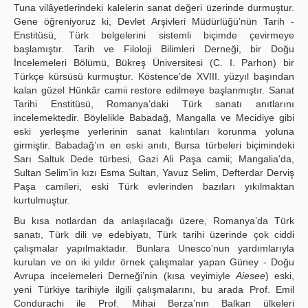
Tuna vilâyetlerindeki kalelerin sanat değeri üzerinde durmuştur.
Gene öğreniyoruz ki, Devlet Arşivleri Müdürlüğü’nün Tarih -
Enstitüsü, Türk belgelerini sistemli biçimde çevirmeye
başlamıştır. Tarih ve Filoloji Bilimleri Derneği, bir Doğu
İncelemeleri Bölümü, Bükreş Üniversitesi (C. I. Parhon) bir
Türkçe kürsüsü kurmuştur. Köstence’de XVIII. yüzyıl başından
kalan güzel Hünkâr camii restore edilmeye başlanmıştır. Sanat
Tarihi Enstitüsü, Romanya’daki Türk sanatı anıtlarını
incelemektedir. Böylelikle Babadağ, Mangalla ve Mecidiye gibi
eski yerleşme yerlerinin sanat kalıntıları korunma yoluna
girmiştir. Babadağ’ın en eski anıtı, Bursa türbeleri biçimindeki
Sarı Saltuk Dede türbesi, Gazi Ali Paşa camii; Mangalia'da,
Sultan Selim’in kızı Esma Sultan, Yavuz Selim, Defterdar Derviş
Paşa camileri, eski Türk evlerinden bazıları yıkılmaktan
kurtulmuştur.
Bu kısa notlardan da anlaşılacağı üzere, Romanya’da Türk
sanatı, Türk dili ve edebiyatı, Türk tarihi üzerinde çok ciddi
çalışmalar yapılmaktadır. Bunlara Unesco’nun yardımlarıyla
kurulan ve on iki yıldır örnek çalışmalar yapan Güney - Doğu
Avrupa incelemeleri Derneği’nin (kısa veyimiyle
Aiesee
) eski,
yeni Türkiye tarihiyle ilgili çalışmalarını, bu arada Prof. Emil
Condurachi ile Prof. Mihai Berza’nın Balkan ülkeleri