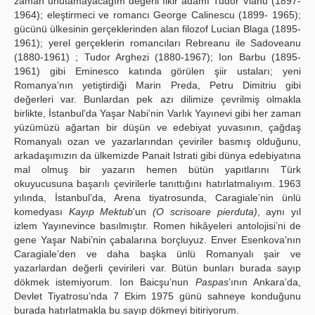
zaman unutamayacağım değerli fikir adamı Tudor Vianu (1897-
1964); eleştirmeci ve romancı George Calinescu (1899- 1965);
gücünü ülkesinin gerçeklerinden alan filozof Lucian Blaga (1895-
1961); yerel gerçeklerin romancıları Rebreanu ile Sadoveanu
(1880-1961) ; Tudor Arghezi (1880-1967); Ion Barbu (1895-
1961) gibi Eminesco katında görülen şiir ustaları; yeni
Romanya’nın yetiştirdiği Marin Preda, Petru Dimitriu gibi
değerleri var. Bunlardan pek azı dilimize çevrilmiş olmakla
birlikte, İstanbul’da Yaşar Nabi’nin Varlık Yayınevi gibi her zaman
yüzümüzü ağartan bir düşün ve edebiyat yuvasının, çağdaş
Romanyalı ozan ve yazarlarından çeviriler basmış olduğunu,
arkadaşımızın da ülkemizde Panait Istrati gibi dünya edebiyatına
mal olmuş bir yazarın hemen bütün yapıtlarını Türk
okuyucusuna başarılı çevirilerle tanıttığını hatırlatmalıyım. 1963
yılında, İstanbul’da, Arena tiyatrosunda, Caragiale’nin ünlü
komedyası
Kayıp Mektub
'un
(O scrisoare pierduta)
, aynı yıl
izlem Yayınevince basılmıştır. Romen hikâyeleri antolojisi’ni de
gene Yaşar Nabi’nin çabalarına borçluyuz. Enver Esenkova’nın
Caragiale’den ve daha başka ünlü Romanyalı şair ve
yazarlardan değerli çevirileri var. Bütün bunları burada sayıp
dökmek istemiyorum. Ion Baicşu’nun
Paspas
’ının Ankara’da,
Devlet Tiyatrosu’nda 7 Ekim 1975 günü sahneye konduğunu
burada hatırlatmakla bu sayıp dökmeyi bitiriyorum.