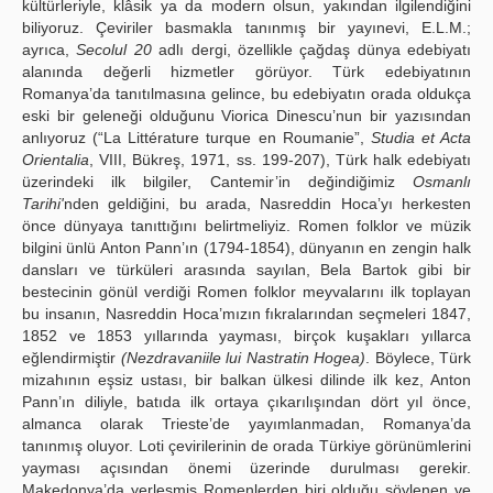
kültürleriyle, klâsik ya da modern olsun, yakından ilgilendiğini
biliyoruz. Çeviriler basmakla tanınmış bir yayınevi, E.L.M.;
ayrıca,
Secolul 20
adlı dergi, özellikle çağdaş dünya edebiyatı
alanında değerli hizmetler görüyor. Türk edebiyatının
Romanya’da tanıtılmasına gelince, bu edebiyatın orada oldukça
eski bir geleneği olduğunu Viorica Dinescu’nun bir yazısından
anlıyoruz (“La Littérature turque en Roumanie”,
Studia et Acta
Orientalia
, VIII, Bükreş, 1971, ss. 199-207), Türk halk edebiyatı
üzerindeki ilk bilgiler, Cantemir’in değindiğimiz
Osmanlı
Tarihi'
nden geldiğini, bu arada, Nasreddin Hoca’yı herkesten
önce dünyaya tanıttığını belirtmeliyiz. Romen folklor ve müzik
bilgini ünlü Anton Pann’ın (1794-1854), dünyanın en zengin halk
dansları ve türküleri arasında sayılan, Bela Bartok gibi bir
bestecinin gönül verdiği Romen folklor meyvalarını ilk toplayan
bu insanın, Nasreddin Hoca’mızın fıkralarından seçmeleri 1847,
1852 ve 1853 yıllarında yayması, birçok kuşakları yıllarca
eğlendirmiştir
(Nezdravaniile lui Nastratin Hogea)
. Böylece, Türk
mizahının eşsiz ustası, bir balkan ülkesi dilinde ilk kez, Anton
Pann’ın diliyle, batıda ilk ortaya çıkarılışından dört yıl önce,
almanca olarak Trieste’de yayımlanmadan, Romanya’da
tanınmış oluyor. Loti çevirilerinin de orada Türkiye görünümlerini
yayması açısından önemi üzerinde durulması gerekir.
Makedonya’da yerleşmiş Romenlerden biri olduğu söylenen ve