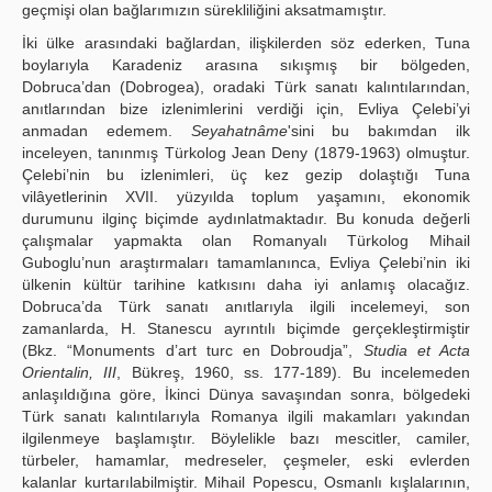
geçmişi olan bağlarımızın sürekliliğini aksatmamıştır.
İki ülke arasındaki bağlardan, ilişkilerden söz ederken, Tuna
boylarıyla Karadeniz arasına sıkışmış bir bölgeden,
Dobruca’dan (Dobrogea), oradaki Türk sanatı kalıntılarından,
anıtlarından bize izlenimlerini verdiği için, Evliya Çelebi’yi
anmadan edemem.
Seyahatnâme
'sini bu bakımdan ilk
inceleyen, tanınmış Türkolog Jean Deny (1879-1963) olmuştur.
Çelebi’nin bu izlenimleri, üç kez gezip dolaştığı Tuna
vilâyetlerinin XVII. yüzyılda toplum yaşamını, ekonomik
durumunu ilginç biçimde aydınlatmaktadır. Bu konuda değerli
çalışmalar yapmakta olan Romanyalı Türkolog Mihail
Guboglu’nun araştırmaları tamamlanınca, Evliya Çelebi’nin iki
ülkenin kültür tarihine katkısını daha iyi anlamış olacağız.
Dobruca’da Türk sanatı anıtlarıyla ilgili incelemeyi, son
zamanlarda, H. Stanescu ayrıntılı biçimde gerçekleştirmiştir
(Bkz. “Monuments d’art turc en Dobroudja”,
Studia et Acta
Orientalin, III
, Bükreş, 1960, ss. 177-189). Bu incelemeden
anlaşıldığına göre, İkinci Dünya savaşından sonra, bölgedeki
Türk sanatı kalıntılarıyla Romanya ilgili makamları yakından
ilgilenmeye başlamıştır. Böylelikle bazı mescitler, camiler,
türbeler, hamamlar, medreseler, çeşmeler, eski evlerden
kalanlar kurtarılabilmiştir. Mihail Popescu, Osmanlı kışlalarının,