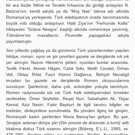
bir ara bizde İttihat ve Terakki fırkasına da girdiği anlaşılan N.
Batzria’nın, kendi adıyla ya da “Moş Nae” takma adı altında
Romanya’ya yerleşerek, Türk edebiyatının orada tanınmasında
büyük rolü olduğu anlaşılıyor. Halit Ziya’nın “Ferhunde Kalfa”
hikâyesini “Sclava Neagra” başlığı altında romenceye çevirmiş,
Tûtinâme
'nin masallarını
Povestile papagalului
adıyla
yayımlamıştır.
Son yıllarda çağdaş ya da günümüz Türk yazarlarından yapılan
hikâye, roman, oyun ve şiir çevirileri gazete ve dergilerde sık sık
yer almıştır. Nazım Hikmet’in şiirleri, oyunları bunlar arasında.
Tevfik Fikret, Ahmet Hâşim, Cahit Sıtkı, Melih Cevdet, Orhan
Veli, Oktay Rıfat, Fazıl Hüsnü Dağlarca, Behçet Necatigil
imzaları bu gazete ve dergilerde Romen okuyucularına
sunuluyor. Şairlerimiz, daha çok, antolojiler yoluyla tanıtılıyor.
Romen radyosunda sık sık Türk halk edebiyatından örnekler
verilmekte; Ömer Seyfettin, Reşat Nuri, Sabahattin Ali, Yaşar
Kemal, Aziz Nesin, Fakir Baykurt ile ilgili tanıtıcı bilgiler ve
metinler, dinleyicilere sunulmakta. Bu yönden ilginç bir girişim,
Romanyalı kadın şairlerden Maria Banuş’tan geliyor. Bu şair,
Sevgiye adanan dünya şiiri (Din poezia de drasoste a lumii)
adlı
kitabına dokuz Türk ozanını almıştır (Bükreş, E.L.U., 1965, ss.
475-480). Seçilen şiirler şu şairlerden: Nedim, Karacaoğlan,