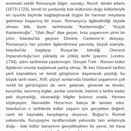
evrensel zekâlı Romanyalı bilgin, sanatçı, filozof, devlet adamı
(1673-1723), kendi öz yurdunda batı kültürünü doğu kültürleriyle
en uyumlu biçimde bağdaştırarak özgün bir harman meydana
getirmeyi başarmış bir insan. Romanya’yı ilgilendirdiği ölçüde
olması bile, bizim tarihimizde “Kantemiroğlu”, “Küçük
Kantemiroğlu”, “Ulah Beyi” diye geçen, kısa yaşamının yirmi bir
yılını İstanbul’da geçiren Dimitrie Cantemir’in dünyayı,
Romanya’yı her yönden ilgilendirmesi yanında, büyük eseriyle,
İstanbul’da başlayıp Rusya’da bitirdiği
Osmanlı
İmparatorluğu'nun yükseliş ve çöküş tarihi
(yayımı: Londra,
1734), adını tarihimize yazdırmıştır. Gerçek Türk - Romen kültür
ilişkilerini onunla başlatmak yanlış olmaz. İlk kez Osmanlı tarihini
yerli kaynaklara ve kendi görgüsüne dayanarak yazdığı bu
büyük tarih eseri, XVII. yüzyıl sonlarında İstanbul yaşamının çok
renkli bir görünüşünü de verir: gelenek, görenek ve töreler,
kurumlar, tanınmış kişiler, anıtlar üzerinde, batının o tarihe kadar
pek duymadığı, okumadığı bilgiler buluruz orada. Hemen
söyleyeyim: Nasreddin Hoca’mızı batıya ilk tanıtan odur.
İstanbul’un o tarihlerde kültür yaşamı için gerçekten değerli,
canlı bir kaynakla karşılaşmış oluyoruz. Boğaz’ın Rumeli
yakasında, Kuruçeşme taraflarındaki yalısında tam anlamıyla
doğu - batı kültür karışımını gerçekleştiren bir çevre, bir hava