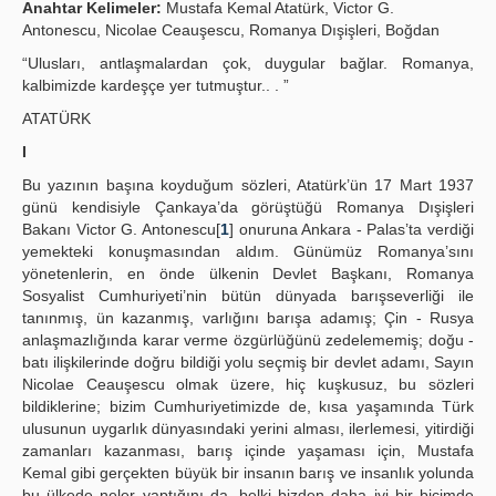
Anahtar Kelimeler:
Mustafa Kemal Atatürk, Victor G.
Publication Policies
Antonescu, Nicolae Ceauşescu, Romanya Dışişleri, Boğdan
“Ulusları, antlaşmalardan çok, duygular bağlar. Romanya,
Guidelines
kalbimizde kardeşçe yer tutmuştur.. . ”
Contact Us
ATATÜRK
I
Bu yazının başına koyduğum sözleri, Atatürk’ün 17 Mart 1937
günü kendisiyle Çankaya’da görüştüğü Romanya Dışişleri
Bakanı Victor G. Antonescu[
1
] onuruna Ankara - Palas’ta verdiği
yemekteki konuşmasından aldım. Günümüz Romanya’sını
yönetenlerin, en önde ülkenin Devlet Başkanı, Romanya
Sosyalist Cumhuriyeti’nin bütün dünyada barışseverliği ile
tanınmış, ün kazanmış, varlığını barışa adamış; Çin - Rusya
anlaşmazlığında karar verme özgürlüğünü zedelememiş; doğu -
batı ilişkilerinde doğru bildiği yolu seçmiş bir devlet adamı, Sayın
Nicolae Ceauşescu olmak üzere, hiç kuşkusuz, bu sözleri
bildiklerine; bizim Cumhuriyetimizde de, kısa yaşamında Türk
ulusunun uygarlık dünyasındaki yerini alması, ilerlemesi, yitirdiği
zamanları kazanması, barış içinde yaşaması için, Mustafa
Kemal gibi gerçekten büyük bir insanın barış ve insanlık yolunda
bu ülkede neler yaptığını da, belki bizden daha iyi bir biçimde