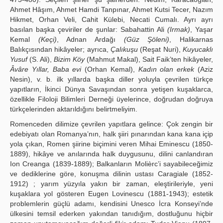
Ahmet Hâşım, Ahmet Hamdi Tanpınar, Ahmet Kutsi Tecer, Nazım
Hikmet, Orhan Veli, Cahit Külebi, Necati Cumalı. Ayrı ayrı
basılan başka çeviriler de şunlar: Sabahattin Ali
(Irmak)
, Yaşar
Kemal
(Keçi)
, Adnan Ardağı
(Güz Şöleni)
, Halikarnas
Balıkçısından hikâyeler; ayrıca,
Çalıkuşu
(Reşat Nuri),
Kuyucaklı
Yusuf
(S. Ali),
Bizim Köy
(Mahmut Makal), Sait Faik’ten hikâyeler,
Âvâre Yıllar, Baba evi
(Orhan Kemal),
Kadın olan erkek
(Aziz
Nesin), v. b. ilk yıllarda başka diller yoluyla çevrilen türkçe
yapıtların, İkinci Dünya Savaşından sonra yetişen kuşaklarca,
özellikle Filoloji Bilimleri Derneği üyelerince, doğrudan doğruya
türkçelerinden aktarıldığını belirtmeliyim.
Romenceden dilimize çevrilen yapıtlara gelince: Çok zengin bir
edebiyatı olan Romanya’nın, halk şiiri pınarından kana kana içip
yola çıkan, Romen şiirine biçimini veren Mihai Eminescu (1850-
1889), hikâye ve anılarında halk duygusunu, dilini canlandıran
Ion Creanga (1839-1889); Balkanların Molièrc’i sayabileceğimiz
ve dediklerine göre, konuşma dilinin ustası Caragiale (1852-
1912) ; yarım yüzyıla yakın bir zaman, eleştirileriyle, yeni
kuşaklara yol gösteren Eugen Lovinescu (1881-1943); estetik
problemlerin güçlü adamı, kendisini Unesco İcra Konseyi’nde
ülkesini temsil ederken yakından tanıdığım, dostluğunu hiçbir