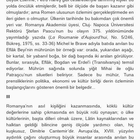
yolda öncülük etmişlerdir, belli bir ölçüde de başarı kazanır gibi
olmuşlardır; ama Romen ulusunun özlemini gerçekleştirmede en
ileri giden o olmuştur. Ülkenin tarihinde bu bakımdan çok önemli
yeri var. Romanya Akademisi üyesi, Cluj- Napoca Üniversitesi
Rektörü Ştefan Pascu’nun bu olayın 375. yıldönümünde
yayımladığı yazıda (
Lα Roumanie d'Aujourd'hui
, No. 5/246,
Bükreş, 1975, ss. 33-36) Michel le Brave adıyla batıda anılan bu
Eflâk Beyi’nin mührünün bir örneği var: orada, yukarıdan aşağı,
bir kartal, bir yabanıl boğa, bir dağ başında iki arslan görülüyor.
Bunlar, sırasıyla, Eflâk, Bogdan ve Erdel’i (Transilvanya) temsil
ediyorlar. Mührün sağında solunda yiğit Mihai ile oğlu
Patraşcu’nun siluetleri beliriyor. Sadece bu mühür, Tuna
prensliklerinin politika, ekonomi ve kültür birliği derin özleminin
başlangıçlarını gösteren önemli bir belgedir...
III
Romanya’nın asıl kişiliğini kazanmasında, köklü kültür
değerlerine sahip çıkmasında en büyük rolü oynayan; o ülke
kültürlerinin, başta dilleri olmak üzere, Lâtin kaynaklarından ve
halktan geldiği bilincine geniş ölçüde yardımcı olan, hiç
kuşkusuz, Dimitrie Cantemir’dir. Avrupa’da, XVIII. yüzyılın
aydınlık çağını oluşturmuş büyük insanlar arasında anılan bu