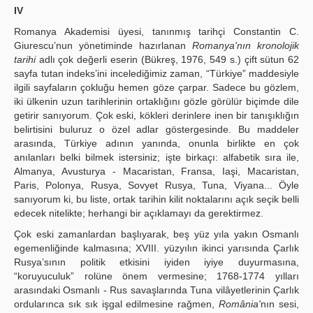
IV
Romanya Akademisi üyesi, tanınmış tarihçi Constantin C.
Giurescu’nun yönetiminde hazırlanan
Romanya'nın kronolojik
tarihi
adlı çok değerli eserin (Bükreş, 1976, 549 s.) çift sütun 62
sayfa tutan indeks’ini incelediğimiz zaman, “Türkiye” maddesiyle
ilgili sayfaların çokluğu hemen göze çarpar. Sadece bu gözlem,
iki ülkenin uzun tarihlerinin ortaklığını gözle görülür biçimde dile
getirir sanıyorum. Çok eski, kökleri derinlere inen bir tanışıklığın
belirtisini buluruz o özel adlar göstergesinde. Bu maddeler
arasında, Türkiye adının yanında, onunla birlikte en çok
anılanları belki bilmek istersiniz; işte birkaçı: alfabetik sıra ile,
Almanya, Avusturya - Macaristan, Fransa, Iaşi, Macaristan,
Paris, Polonya, Rusya, Sovyet Rusya, Tuna, Viyana... Öyle
sanıyorum ki, bu liste, ortak tarihin kilit noktalarını açık seçik belli
edecek nitelikte; herhangi bir açıklamayı da gerektirmez.
Çok eski zamanlardan başlıyarak, beş yüz yıla yakın Osmanlı
egemenliğinde kalmasına; XVIII. yüzyılın ikinci yarısında Çarlık
Rusya’sının politik etkisini iyiden iyiye duyurmasına,
“koruyuculuk” rolüne önem vermesine; 1768-1774 yılları
arasındaki Osmanlı - Rus savaşlarında Tuna vilâyetlerinin Çarlık
ordularınca sık sık işgal edilmesine rağmen,
România'
nın sesi,