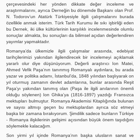
çerçevesindeki her yönden dikkate değer inceleme ve
araştırmalarını, ayrıca Derneğin bu dönemde Başkanı olan Prof.
N. Todorov’un Atatürk Türkiyesiyle ilgili çalışmalarını burada
özellikle anmak isterim. Türk Tarih Kurumu ile sıkı işbirliği eden
bu Dernek, iki ülke kültürlerinin karşılıklı incelenmesinde olumlu
sonuçlar almakta, bu sonuçları da bilimsel açıdan değerlendiren
yayımlar yapmaktadır.
Romanya’da ülkemizle ilgili çalışmalar arasında, edebiyat
tarihçilerimizi yakından ilgilendirecek bir incelemeyi açıklamak
yararlı olur diye düşünüyorum. Değerli araştırıcı Ion Matei,
Ahmed Vefik Paşa’nın tanınmış Romanyalı aydınlara, bu arada
yazar ve politika adamı, İstanbul’da, 1848 yılından başlıyarak on
yıl oturmuş zamanın devlet adamlarına, bunlar arasında Reşit
Paşa’yı yakından tanımış olan (Paşa ile ilgili anılarının önemli
olduğu söylenen) Ion Ghika’ya (1816-1897) yazdığı Fransızca
mektupları bulmuştur. Romanya Akademisi Kitaplığında bulunan
ve sayısı altmışı geçen bu mektuplardan ayrıca söz etmeyi
başka bir zamana bırakıyorum. Şimdilik sadece bunların Türkiye
- Romanya ilişkilerinin gelişimi açısından büyük önem taşıdığını
söylemekle kalacağım.
Son yirmi yıl içinde Romanya’nın başka ulusların sanat ve