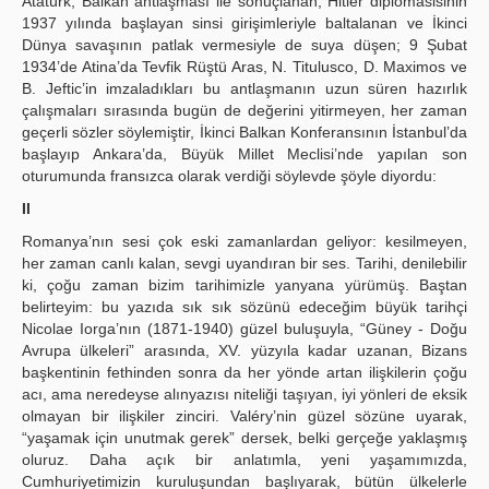
Atatürk, Balkan antlaşması ile sonuçlanan, Hitler diplomasisinin
1937 yılında başlayan sinsi girişimleriyle baltalanan ve İkinci
Dünya savaşının patlak vermesiyle de suya düşen; 9 Şubat
1934’de Atina’da Tevfik Rüştü Aras, N. Titulusco, D. Maximos ve
B. Jeftic’in imzaladıkları bu antlaşmanın uzun süren hazırlık
çalışmaları sırasında bugün de değerini yitirmeyen, her zaman
geçerli sözler söylemiştir, İkinci Balkan Konferansının İstanbul’da
başlayıp Ankara’da, Büyük Millet Meclisi’nde yapılan son
oturumunda fransızca olarak verdiği söylevde şöyle diyordu:
II
Romanya’nın sesi çok eski zamanlardan geliyor: kesilmeyen,
her zaman canlı kalan, sevgi uyandıran bir ses. Tarihi, denilebilir
ki, çoğu zaman bizim tarihimizle yanyana yürümüş. Baştan
belirteyim: bu yazıda sık sık sözünü edeceğim büyük tarihçi
Nicolae Iorga’nın (1871-1940) güzel buluşuyla, “Güney - Doğu
Avrupa ülkeleri” arasında, XV. yüzyıla kadar uzanan, Bizans
başkentinin fethinden sonra da her yönde artan ilişkilerin çoğu
acı, ama neredeyse alınyazısı niteliği taşıyan, iyi yönleri de eksik
olmayan bir ilişkiler zinciri. Valéry’nin güzel sözüne uyarak,
“yaşamak için unutmak gerek” dersek, belki gerçeğe yaklaşmış
oluruz. Daha açık bir anlatımla, yeni yaşamımızda,
Cumhuriyetimizin kuruluşundan başlıyarak, bütün ülkelerle