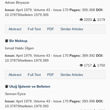
Adnan Binyazar
Issue:
April 1979, Volume 43 - Issue 170
Pages:
305-308
DOI:
10.37879/belleten.1979.305
2203
2179
Abstract
Full Text
PDF
Similar Articles
Bir Mektup
İsmail Hakkı Ülgen
Issue:
April 1979, Volume 43 - Issue 170
Pages:
389-392
DOI:
10.37879/belleten.1979.389
1717
1750
Abstract
Full Text
PDF
Similar Articles
Uluğ İğdemir ve Belleten
Semavi Eyice
Issue:
April 1979, Volume 43 - Issue 170
Pages:
393-396
DOI:
10.37879/belleten.1979.393