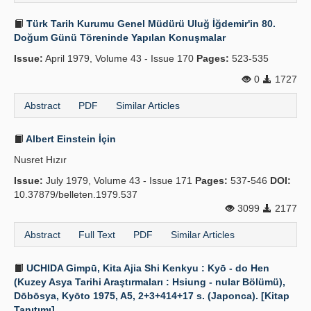
Türk Tarih Kurumu Genel Müdürü Uluğ İğdemir'in 80.
Doğum Günü Töreninde Yapılan Konuşmalar
Issue:
April 1979, Volume 43 - Issue 170
Pages:
523-535
0
1727
Abstract
PDF
Similar Articles
Albert Einstein İçin
Nusret Hızır
Issue:
July 1979, Volume 43 - Issue 171
Pages:
537-546
DOI:
10.37879/belleten.1979.537
3099
2177
Abstract
Full Text
PDF
Similar Articles
UCHIDA Gimpū, Kita Ajia Shi Kenkyu : Kyō - do Hen
(Kuzey Asya Tarihi Araştırmaları : Hsiung - nular Bölümü),
Dōbōsya, Kyōto 1975, A5, 2+3+414+17 s. (Japonca). [Kitap
Tanıtımı]