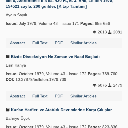
cilt 6, Astronomie bis ca. 430 H., E. J. Brill, Leiden 1978,
15+521 sayfa, 200 guilder. [Kitap Tanıtımı]
Aydın Sayılı
Issue:
July 1979, Volume 43 - Issue 171
Pages:
655-656
2613
2081
Abstract
Full Text
PDF
Similar Articles
Bizde Disseksiyon Ne Zaman ve Nasıl Başladı
Esin Kâhya
Issue:
October 1979, Volume 43 - Issue 172
Pages:
739-760
DOI:
10.37879/belleten.1979.739
6076
2479
Abstract
Full Text
PDF
Similar Articles
Kur'an Harfleri ve Atatürk Devrimlerine Karşı Çıkışlar
Bahriye Üçok
Issue:
October 1979, Volume 43 - Issue 172
Pages:
823-836