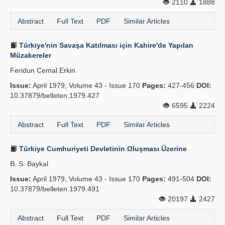
2110
1888
Abstract
Full Text
PDF
Similar Articles
Türkiye'nin Savaşa Katılması için Kahire'de Yapılan
Müzakereler
Feridun Cemal Erkin
Issue:
April 1979, Volume 43 - Issue 170
Pages:
427-456
DOI:
10.37879/belleten.1979.427
6595
2224
Abstract
Full Text
PDF
Similar Articles
Türkiye Cumhuriyeti Devletinin Oluşması Üzerine
B. S. Baykal
Issue:
April 1979, Volume 43 - Issue 170
Pages:
491-504
DOI:
10.37879/belleten.1979.491
20197
2427
Abstract
Full Text
PDF
Similar Articles