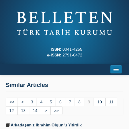
ISSN:
0041-4255
e-ISSN:
2791-6472
Home
Similar Articles
About
<<
Journal Boards
<
3
4
5
6
7
8
9
10
11
12
13
14
>
>>
Writing Rules
Arkadaşımız İbrahim Olgun'u Yitirdik
Principles