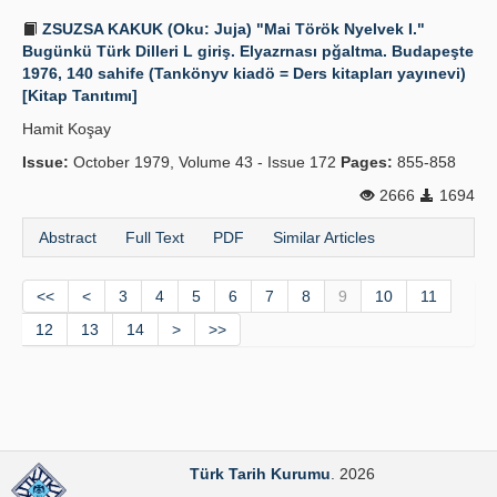
ZSUZSA KAKUK (Oku: Juja) "Mai Török Nyelvek I."
Bugünkü Türk Dilleri L giriş. Elyazrnası pğaltma. Budapeşte
1976, 140 sahife (Tankönyv kiadö = Ders kitapları yayınevi)
[Kitap Tanıtımı]
Hamit Koşay
Issue:
October 1979, Volume 43 - Issue 172
Pages:
855-858
2666
1694
Abstract
Full Text
PDF
Similar Articles
<<
<
3
4
5
6
7
8
9
10
11
12
13
14
>
>>
Türk Tarih Kurumu
. 2026