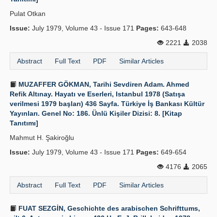
Pulat Otkan
Issue:
July 1979, Volume 43 - Issue 171
Pages:
643-648
2221
2038
Abstract
Full Text
PDF
Similar Articles
MUZAFFER GÖKMAN, Tarihi Sevdiren Adam. Ahmed
Refik Altınay. Hayatı ve Eserleri, Istanbul 1978 (Satışa
verilmesi 1979 başları) 436 Sayfa. Türkiye İş Bankası Kültür
Yayınları. Genel No: 186. Ünlü Kişiler Dizisi: 8. [Kitap
Tanıtımı]
Mahmut H. Şakiroğlu
Issue:
July 1979, Volume 43 - Issue 171
Pages:
649-654
4176
2065
Abstract
Full Text
PDF
Similar Articles
FUAT SEZGİN, Geschichte des arabischen Schrifttums,