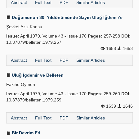
Abstract
Full Text
PDF
Similar Articles
Doğumunun 80. Yıldönümünde Sayın Uluğ İğdemir'e
Şevket Aziz Kansu
Issue:
April 1979, Volume 43 - Issue 170
Pages:
257-258
DOI:
10.37879/belleten.1979.257
1658
1653
Abstract
Full Text
PDF
Similar Articles
Uluğ İğdemir ve Belleten
Fakihe Öymen
Issue:
April 1979, Volume 43 - Issue 170
Pages:
259-260
DOI:
10.37879/belleten.1979.259
1639
1646
Abstract
Full Text
PDF
Similar Articles
Bir Devrim Eri