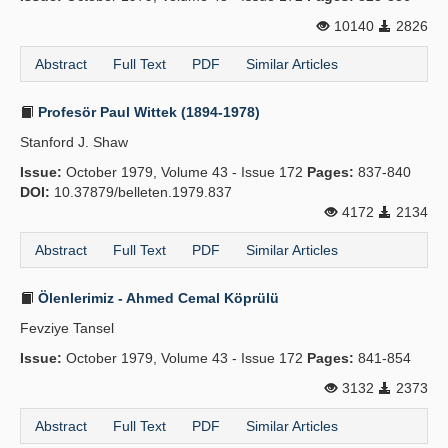
10140
2826
Abstract
Full Text
PDF
Similar Articles
Profesör Paul Wittek (1894-1978)
Stanford J. Shaw
Issue:
October 1979, Volume 43 - Issue 172
Pages:
837-840
DOI:
10.37879/belleten.1979.837
4172
2134
Abstract
Full Text
PDF
Similar Articles
Ölenlerimiz - Ahmed Cemal Köprülü
Fevziye Tansel
Issue:
October 1979, Volume 43 - Issue 172
Pages:
841-854
3132
2373
Abstract
Full Text
PDF
Similar Articles