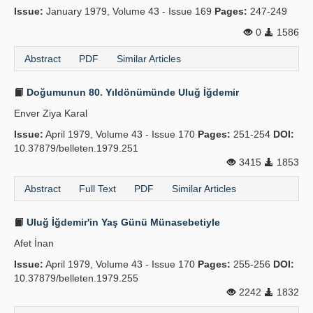
Issue:
January 1979, Volume 43 - Issue 169
Pages:
247-249
Publication Policies
0
1586
Guidelines
Abstract
PDF
Similar Articles
Contact Us
Doğumunun 80. Yıldönümünde Uluğ İğdemir
Enver Ziya Karal
Issue:
April 1979, Volume 43 - Issue 170
Pages:
251-254
DOI:
10.37879/belleten.1979.251
3415
1853
Abstract
Full Text
PDF
Similar Articles
Uluğ İğdemir'in Yaş Günü Münasebetiyle
Afet İnan
Issue:
April 1979, Volume 43 - Issue 170
Pages:
255-256
DOI:
10.37879/belleten.1979.255
2242
1832