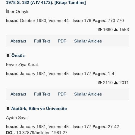
1978 S. 182 (A IV 4172). [Kitap Tanıtımı]
İlber Ortaylı
Issue:
October 1980, Volume 44 - Issue 176
Pages:
770-770
1660
1553
Abstract
Full Text
PDF
Similar Articles
Önsöz
Enver Ziya Karal
Issue:
January 1981, Volume 45 - Issue 177
Pages:
1-4
2110
2011
Abstract
Full Text
PDF
Similar Articles
Atatürk, Bilim ve Üniversite
Aydın Sayılı
Issue:
January 1981, Volume 45 - Issue 177
Pages:
27-42
DOI:
10.37879/belleten.1981.27