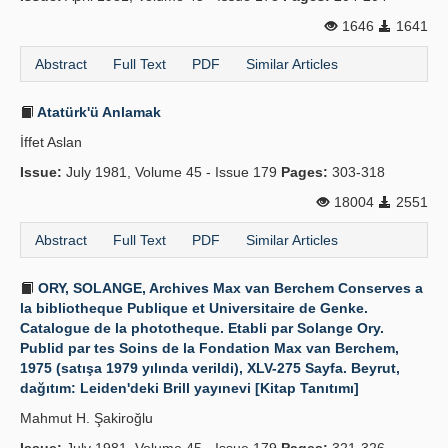
1646
1641
Abstract
Full Text
PDF
Similar Articles
Atatürk'ü Anlamak
İffet Aslan
Issue:
July 1981, Volume 45 - Issue 179
Pages:
303-318
18004
2551
Abstract
Full Text
PDF
Similar Articles
ORY, SOLANGE, Archives Max van Berchem Conserves a
la bibliotheque Publique et Universitaire de Genke.
Catalogue de la phototheque. Etabli par Solange Ory.
Publid par tes Soins de la Fondation Max van Berchem,
1975 (satışa 1979 yılında verildi), XLV-275 Sayfa. Beyrut,
dağıtım: Leiden'deki Brill yayınevi [Kitap Tanıtımı]
Mahmut H. Şakiroğlu