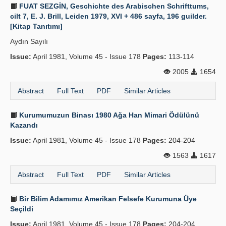
FUAT SEZGİN, Geschichte des Arabischen Schrifttums,
cilt 7, E. J. Brill, Leiden 1979, XVI + 486 sayfa, 196 guilder.
[Kitap Tanıtımı]
Aydın Sayılı
Issue:
April 1981, Volume 45 - Issue 178
Pages:
113-114
2005
1654
Abstract
Full Text
PDF
Similar Articles
Kurumumuzun Binası 1980 Ağa Han Mimari Ödülünü
Kazandı
Issue:
April 1981, Volume 45 - Issue 178
Pages:
204-204
1563
1617
Abstract
Full Text
PDF
Similar Articles
Bir Bilim Adamımız Amerikan Felsefe Kurumuna Üye
Seçildi
Issue:
April 1981, Volume 45 - Issue 178
Pages:
204-204