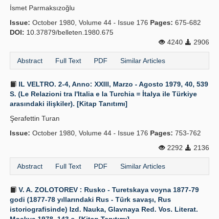
İsmet Parmaksızoğlu
Publication Policies
Issue:
October 1980, Volume 44 - Issue 176
Pages:
675-682
DOI:
Guidelines
10.37879/belleten.1980.675
4240
2906
Contact Us
Abstract
Full Text
PDF
Similar Articles
IL VELTRO. 2-4, Anno: XXIII, Marzo - Agosto 1979, 40, 539
S. (Le Relazioni tra l'Italia e la Turchia = İtalya ile Türkiye
arasındaki ilişkiler). [Kitap Tanıtımı]
Şerafettin Turan
Issue:
October 1980, Volume 44 - Issue 176
Pages:
753-762
2292
2136
Abstract
Full Text
PDF
Similar Articles
V. A. ZOLOTOREV : Rusko - Turetskaya voyna 1877-79
godi (1877-78 yıllarındaki Rus - Türk savaşı, Rus
istoriografisinde) Izd. Nauka, Glavnaya Red. Vos. Literat.