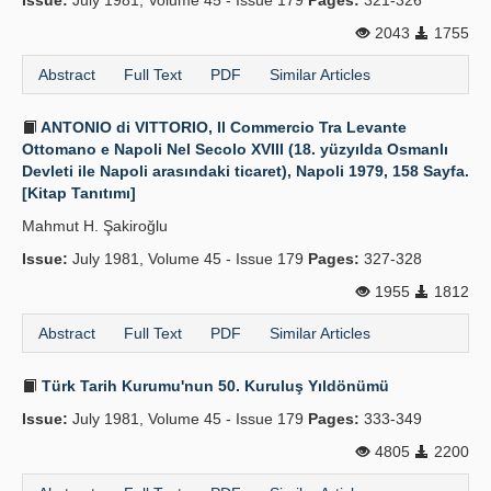
Issue:
July 1981, Volume 45 - Issue 179
Pages:
321-326
2043
1755
Abstract
Full Text
PDF
Similar Articles
ANTONIO di VITTORIO, Il Commercio Tra Levante
Ottomano e Napoli Nel Secolo XVIII (18. yüzyılda Osmanlı
Devleti ile Napoli arasındaki ticaret), Napoli 1979, 158 Sayfa.
[Kitap Tanıtımı]
Mahmut H. Şakiroğlu
Issue:
July 1981, Volume 45 - Issue 179
Pages:
327-328
1955
1812
Abstract
Full Text
PDF
Similar Articles
Türk Tarih Kurumu'nun 50. Kuruluş Yıldönümü
Issue:
July 1981, Volume 45 - Issue 179
Pages:
333-349
4805
2200