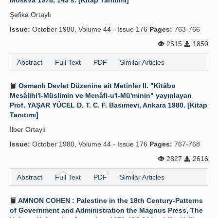
Moskva 1978, 143 s. [Kitap Tanıtımı]
Şefika Ortaylı
Issue:
October 1980, Volume 44 - Issue 176
Pages:
763-766
2515
1850
Abstract
Full Text
PDF
Similar Articles
Osmanlı Devlet Düzenine ait Metinler II. "Kitâbu
Mesâlihi'l-Müslimin ve Menâfi-u'l-Mü'minin" yayınlayan
Prof. YAŞAR YÜCEL D. T. C. F. Basımevi, Ankara 1980. [Kitap
Tanıtımı]
İlber Ortaylı
Issue:
October 1980, Volume 44 - Issue 176
Pages:
767-768
2827
2616
Abstract
Full Text
PDF
Similar Articles
AMNON COHEN : Palestine in the 18th Century-Patterns
of Government and Administration the Magnus Press, The