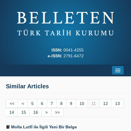
ISSN:
0041-4255
e-ISSN:
2791-6472
Home
Similar Articles
About
<<
Journal Boards
<
5
6
7
8
9
10
11
12
13
14
15
16
>
>>
Writing Rules
Molla Lutfî ile İlgili Yeni Bir Belge
Principles