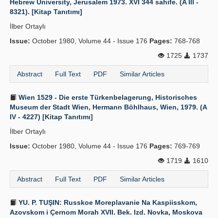
Hebrew University, Jerusalem 1973. XVI 344 sahife. (A III -
8321). [Kitap Tanıtımı]
İlber Ortaylı
Issue:
October 1980, Volume 44 - Issue 176
Pages:
768-768
1725
1737
Abstract
Full Text
PDF
Similar Articles
Wien 1529 - Die erste Türkenbelagerung, Historisches
Museum der Stadt Wien, Hermann Böhlhaus, Wien, 1979. (A
IV - 4227) [Kitap Tanıtımı]
İlber Ortaylı
Issue:
October 1980, Volume 44 - Issue 176
Pages:
769-769
1719
1610
Abstract
Full Text
PDF
Similar Articles
YU. P. TUŞIN: Russkoe Moreplavanie Na Kaspiisskom,
Azovskom i Çernom Morah XVII. Bek. Izd. Novka, Moskova