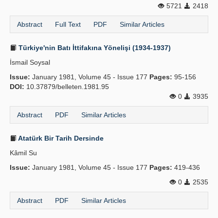
5721
2418
Abstract
Full Text
PDF
Similar Articles
Türkiye'nin Batı İttifakına Yönelişi (1934-1937)
İsmail Soysal
Issue:
January 1981, Volume 45 - Issue 177
Pages:
95-156
DOI:
10.37879/belleten.1981.95
0
3935
Abstract
PDF
Similar Articles
Atatürk Bir Tarih Dersinde
Kâmil Su
Issue:
January 1981, Volume 45 - Issue 177
Pages:
419-436
0
2535
Abstract
PDF
Similar Articles