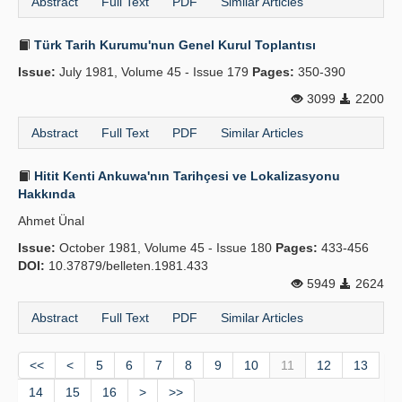
Abstract
Full Text
PDF
Similar Articles
Türk Tarih Kurumu'nun Genel Kurul Toplantısı
Issue:
July 1981, Volume 45 - Issue 179
Pages:
350-390
3099
2200
Abstract
Full Text
PDF
Similar Articles
Hitit Kenti Ankuwa'nın Tarihçesi ve Lokalizasyonu
Hakkında
Ahmet Ünal
Issue:
October 1981, Volume 45 - Issue 180
Pages:
433-456
DOI:
10.37879/belleten.1981.433
5949
2624
Abstract
Full Text
PDF
Similar Articles
<<
<
5
6
7
8
9
10
11
12
13
14
15
16
>
>>