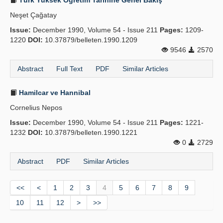
Türk Yüksek Öğretim Tarihine Genel Bakış
Neşet Çağatay
Issue:
December 1990, Volume 54 - Issue 211
Pages:
1209-
1220
DOI:
10.37879/belleten.1990.1209
9546
2570
Abstract
Full Text
PDF
Similar Articles
Hamilcar ve Hannibal
Cornelius Nepos
Issue:
December 1990, Volume 54 - Issue 211
Pages:
1221-
1232
DOI:
10.37879/belleten.1990.1221
0
2729
Abstract
PDF
Similar Articles
<<
<
1
2
3
4
5
6
7
8
9
10
11
12
>
>>