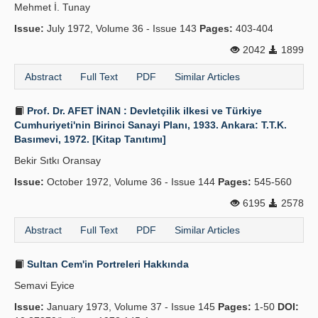
Mehmet İ. Tunay
Issue:
July 1972, Volume 36 - Issue 143
Pages:
403-404
2042
1899
Abstract
Full Text
PDF
Similar Articles
Prof. Dr. AFET İNAN : Devletçilik ilkesi ve Türkiye
Cumhuriyeti'nin Birinci Sanayi Planı, 1933. Ankara: T.T.K.
Basımevi, 1972. [Kitap Tanıtımı]
Bekir Sıtkı Oransay
Issue:
October 1972, Volume 36 - Issue 144
Pages:
545-560
6195
2578
Abstract
Full Text
PDF
Similar Articles
Sultan Cem'in Portreleri Hakkında
Semavi Eyice
Issue:
January 1973, Volume 37 - Issue 145
Pages:
1-50
DOI: