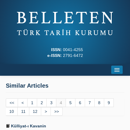
ISSN:
0041-4255
e-ISSN:
2791-6472
Home
Similar Articles
About
<<
Journal Boards
<
1
2
3
4
5
6
7
8
9
10
11
12
>
>>
Writing Rules
Külliyat-ı Kavanin
Principles