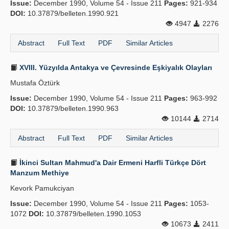
Issue:
December 1990, Volume 54 - Issue 211
Pages:
921-934
DOI:
10.37879/belleten.1990.921
4947
2276
Abstract
Full Text
PDF
Similar Articles
XVIII. Yüzyılda Antakya ve Çevresinde Eşkiyalık Olayları
Mustafa Öztürk
Issue:
December 1990, Volume 54 - Issue 211
Pages:
963-992
DOI:
10.37879/belleten.1990.963
10144
2714
Abstract
Full Text
PDF
Similar Articles
İkinci Sultan Mahmud'a Dair Ermeni Harfli Türkçe Dört
Manzum Methiye
Kevork Pamukciyan
Issue:
December 1990, Volume 54 - Issue 211
Pages:
1053-
1072
DOI:
10.37879/belleten.1990.1053
10673
2411