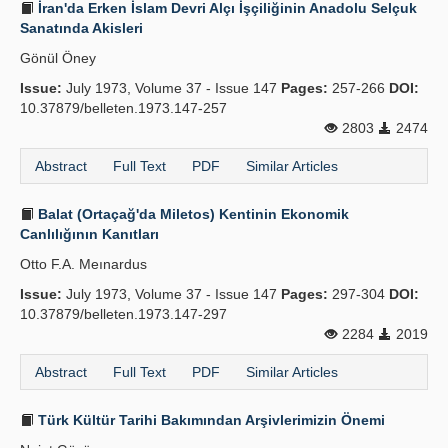
İran'da Erken İslam Devri Alçı İşçiliğinin Anadolu Selçuk
Sanatında Akisleri
Gönül Öney
Issue:
July 1973, Volume 37 - Issue 147
Pages:
257-266
DOI:
10.37879/belleten.1973.147-257
2803
2474
Abstract
Full Text
PDF
Similar Articles
Balat (Ortaçağ'da Miletos) Kentinin Ekonomik
Canlılığının Kanıtları
Otto F.A. Meınardus
Issue:
July 1973, Volume 37 - Issue 147
Pages:
297-304
DOI:
10.37879/belleten.1973.147-297
2284
2019
Abstract
Full Text
PDF
Similar Articles
Türk Kültür Tarihi Bakımından Arşivlerimizin Önemi