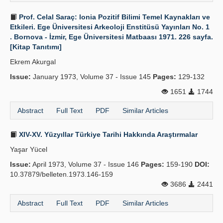
Prof. Celal Saraç: lonia Pozitif Bilimi Temel Kaynakları ve
Etkileri. Ege Üniversitesi Arkeoloji Enstitüsü Yayınları No. 1
. Bornova - İzmir, Ege Üniversitesi Matbaası 1971. 226 sayfa.
[Kitap Tanıtımı]
Ekrem Akurgal
Issue:
January 1973, Volume 37 - Issue 145
Pages:
129-132
1651
1744
Abstract
Full Text
PDF
Similar Articles
XIV-XV. Yüzyıllar Türkiye Tarihi Hakkında Araştırmalar
Yaşar Yücel
Issue:
April 1973, Volume 37 - Issue 146
Pages:
159-190
DOI:
10.37879/belleten.1973.146-159
3686
2441
Abstract
Full Text
PDF
Similar Articles