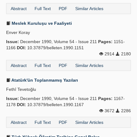
Abstract
Full Text
PDF
Similar Articles
Meslek Kuruluşu ve Faaliyeti
Enver Koray
Issue:
December 1990, Volume 54 - Issue 211
Pages:
1151-
1166
DOI:
10.37879/belleten.1990.1151
2914
2180
Abstract
Full Text
PDF
Similar Articles
Atatürk'ün Toplanmamış Yazıları
Fethî Tevetoğlu
Issue:
December 1990, Volume 54 - Issue 211
Pages:
1167-
1178
DOI:
10.37879/belleten.1990.1167
3672
2286
Abstract
Full Text
PDF
Similar Articles