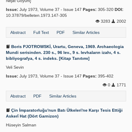
Nejat Göyünç
Issue:
July 1973, Volume 37 - Issue 147
Pages:
305-320
DOI:
10.37879/belleten.1973.147-305
3283
2002
Abstract
Full Text
PDF
Similar Articles
Boris PJOTROWSKİ, Urartu, Geneva, 1969. Archaeologia
Mundi serisinden. 230 s., 96 lev., 9 s. levhaların izahı, 4 s.
bibliyografya, 4 s. indeks. [Kitap Tanıtımı]
Veli Sevin
Issue:
July 1973, Volume 37 - Issue 147
Pages:
395-402
0
1771
Abstract
PDF
Similar Articles
Çin İmparatorluğu'nun Batı Ülkeleri'ne Karşı Tesis Ettiği
Askerî Hat (Dört Garnizon)
Hüseyin Salman