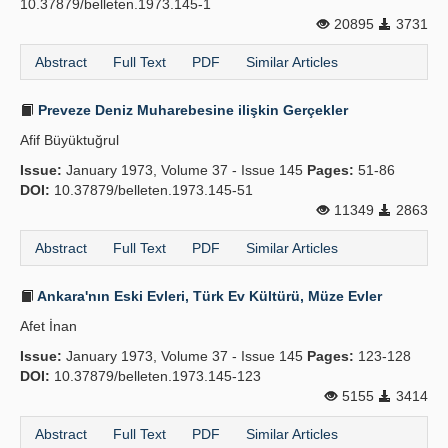
10.37879/belleten.1973.145-1
20895
3731
Abstract
Full Text
PDF
Similar Articles
Preveze Deniz Muharebesine ilişkin Gerçekler
Afif Büyüktuğrul
Issue:
January 1973, Volume 37 - Issue 145
Pages:
51-86
DOI:
10.37879/belleten.1973.145-51
11349
2863
Abstract
Full Text
PDF
Similar Articles
Ankara'nın Eski Evleri, Türk Ev Kültürü, Müze Evler
Afet İnan
Issue:
January 1973, Volume 37 - Issue 145
Pages:
123-128
DOI:
10.37879/belleten.1973.145-123
5155
3414
Abstract
Full Text
PDF
Similar Articles