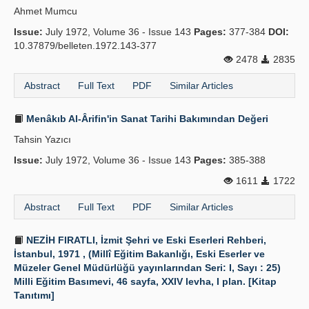
Ahmet Mumcu
Publication Policies
Issue:
July 1972, Volume 36 - Issue 143
Pages:
377-384
DOI:
10.37879/belleten.1972.143-377
Guidelines
2478
2835
Contact Us
Abstract
Full Text
PDF
Similar Articles
Menâkıb Al-Ârifin'in Sanat Tarihi Bakımından Değeri
Tahsin Yazıcı
Issue:
July 1972, Volume 36 - Issue 143
Pages:
385-388
1611
1722
Abstract
Full Text
PDF
Similar Articles
NEZİH FIRATLI, İzmit Şehri ve Eski Eserleri Rehberi,
İstanbul, 1971 , (Millî Eğitim Bakanlığı, Eski Eserler ve
Müzeler Genel Müdürlüğü yayınlarından Seri: I, Sayı : 25)
Milli Eğitim Basımevi, 46 sayfa, XXIV levha, I plan. [Kitap
Tanıtımı]